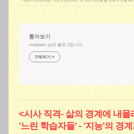
<EBS 다큐프라임 - 어린人권5,6부> '문 뒤의 아이들'을 위해 무엇을 해
톺아보기
meditator 님의 블로그입니다.
구독하기
<시사 직격- 삶의 경계에 내몰
'느린 학습자들' - '지능'의 경