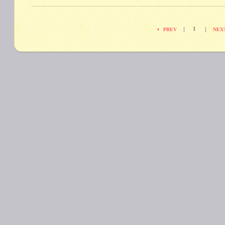
1
|
|
PREV
NEX