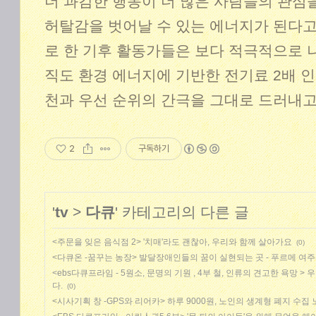
더 과감한 행동이 더 많은 사람들의 관심
허탈감을 벗어날 수 있는 에너지가 된다고
로 한 기후 활동가들은 보다 적극적으로 나
직도 환경 에너지에 기반한 전기료 2배 
천과 우선 순위의 간극을 그대로 드러내고
2
구독하기
'
tv
>
다큐
' 카테고리의 다른 글
<주문을 잊은 음식점 2> '치매'라도 괜찮아, 우리와 함께 살아가요
(0)
<다큐온 -꿈꾸는 농장> 발달장애인들의 꿈이 실현되는 곳 - 푸르메 여
<ebs다큐프라임 - 5원소, 문명의 기원 , 4부 철, 인류의 견고한 욕망 >
다.
(0)
<시사기획 창 -GPS와 리어카> 하루 9000원, 노인의 생계형 폐지 수집 