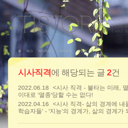
홈
태그
미디어로그
위치로그
방명록
시사직격
에 해당되는 글
2
건
2022.06.18
<시사 직격 - 불타는 미래,
이대로 '멸종'당할 수는 없다!
2022.04.16
<시사 직격- 삶의 경계에 내
학습자들' - '지능'의 경계가, 삶의 경계가