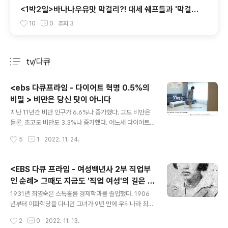
<1박2일>바나나우유맛 막걸리?! 대세 쉐프들과 '막걸리
르네상스'를 꿈꾸다
10
0
조회
3
tv/다큐
분류 전체보기
주요 글 목록
<ebs 다큐프라임 - 다이어트 혁명 0.5%의
비밀 > 비만은 당신 탓이 아니다
글 내용
지난 11년간 비만 인구가 6.6%나 증가했다. 고도 비만은
물론, 초고도 비만도 3.3%나 증가했다. 어느새 다이어트
는 산업이 되었다. 365일 다이어트를 한다는 사람들, 과연
작성시간
5
1
2022. 11. 24.
적게 먹고 많이 움직여라, 이 다이어트 보편의 법칙이 모두
에게 통용될까? 다이어트라는 말만큼 '요요현상'이라는 용
어 역시 일상이 되어간다. 무엇보다 마르고 날씬한 몸이 사
<EBS 다큐 프라임 - 여성백년사 2부 직업부
회적 몸의 기준이 되어버린 사회에서 살이 찐다는 건 게으
인 순례> 그때도 지금도 '직업 여성'의 길은 고
르거나 자기 관리를 하지 못했다는 평가를 받고 있다. 살찐
글 내용
달프다
사람들은 자책하고 우울해 한다. 11월 21일에서 23일 방
1931년 최영숙은 스톡홀름 경제학과를 졸업했다. 1906
영된 3부작
년부터 이화학당을 다니던 그녀가 9년 만에 우리나라 최초
로 여성 수학자가 되어 귀국했다는 기사가 신문마다 대서
작성시간
2
0
2022. 11. 13.
특필되었다. 조선에서 여성 노동운동을 하겠다는 야심찬