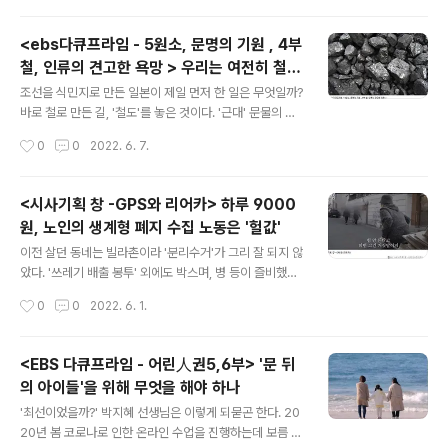
있는 '..
외는 아니다. '모든 게 사라질 겁니다!' 2020년 4월 미국
항공우주국 NASA 등의 과학자들이 시위에 나섰다. '이
<ebs다큐프라임 - 5원소, 문명의 기원 , 4부
성'과 '논리'로 무장한 과학자들이 '눈물'로 호소한다. 지금
철, 인류의 견고한 욕망 > 우리는 여전히 철기
이 순간에도 죽어가는 종을 '상징'하는 붉은 물감을 뿌려대
글 내용
시대에 산다.
다 결국 경찰에 연행됐다. 의 다큐 제작진이 NASA 소속의
조선을 식민지로 만든 일본이 제일 먼저 한 일은 무엇일까?
기후학자 피터 칼 머스를 찾았다. 그는 초조하게 말한다.
바로 철로 만든 길, '철도'를 놓은 것이다. '근대' 문물의 빼
'시간이 얼마 남지 않았어요. 확실한 경고가 필요한 때입니
어난 상징 철도, 하지만 그 '근대'의 길을 통해 '제국주의'는
작성시간
0
0
2022. 6. 7.
다.' 과학자들은 말한다. 지금 진행되고 있는 여섯 번째..
달렸다. 조선을 관통한 철도는 '만철'(만주 철도)로 뻗어나
가 대륙을 향한 일본 제국주의의 야욕을 실어날랐다. 지난
5월 11부터 방영한 5부작은 물, 불, 흙, 철, 나무 다섯가지
<시사기획 창 -GPS와 리어카> 하루 9000
물질을 통해 인류 문명을 재해석하고자 한다. 동양과 서양,
원, 노인의 생계형 폐지 수집 노동은 '헐값'
오늘날과 과거를 종횡무진하며 물질사적 관점에서 인류의
글 내용
역사를 새롭게 구성한다. 그 중 4부는 '철'의 역사이다. 다
이전 살던 동네는 빌라촌이라 '분리수거'가 그리 잘 되지 않
큐는 정의한다. 인류는 여전히 '철기시대'라고. 정복과 투쟁
았다. '쓰레기 배출 봉투' 외에도 박스며, 병 등이 즐비했다.
의 도구, 철 서기 43년 로마는 영국을 점령했다. 그로부터
그걸 노인분들이 줏어갔다. 배낭에, 그게 아니면 리어카에.
작성시간
0
0
2022. 6. 1.
350년간 영국을 점령하고 정복해 나갔던 로마, ..
그저 한 두 분인가 싶었는데 날이 갈수록 동네를 돌며 쓰레
기를 줍는 분들이 많아졌다. 심지어 기력이 없어 늦게 돌아
다니시는 분은 허탕치기가 십상이었다. 21세기의 대한민
<EBS 다큐프라임 - 어린人권5,6부> '문 뒤
국, 폐지를 두고 경쟁하는 도시의 노인들이라니. 5월 31일
의 아이들'을 위해 무엇을 해야 하나
방영된 kbs1의 은 처음으로 노인들의 '폐지 노동'을 주목
글 내용
한다. 돈이 되는 건 다 줍지 지난 1월 대구 서문 시장 새벽 5
'최선이었을까?' 박지혜 선생님은 이렇게 되묻곤 한다. 20
시, 77세의 김은숙 노인이 인적없는 시장을 돈다. '생활비
20년 봄 코로나로 인한 온라인 수업을 진행하는데 보름 가