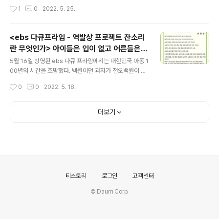
주는 사람이 없잖아,' 2017년부터 폐지를 줍기 시작했다는
까이 한 학생이 출석하지 않았다. 이 사실을 부모에게 알리
작성시간
1
0
2022. 5. 25.
노인은 이 일로 에미, 에비없는 손자를 키웠다고 한다. ..
자 아버지는 '내가 우리 아이를 죽이면 되겠느냐'며 폭언을
뱉었다. 지인을 통해 알아보니 오랫동안 가정폭력에 시달
리고 있었다고 했다. ' 저 여기서 나갈 수 있게 해주세요', 아
<ebs 다큐프라임 - 역발상 프로젝트 잔소리
이의 간절한 부탁, 아이는 분리조치됐다. 여기까지가 우리
란 무엇인가> 아이들은 입이 없고 어른들은
가 알고 있는 '학대 아동'에 대한 '메뉴얼'이다. 하지만 이야
글 내용
귀가 없다 - 여전히 아이들에게는 '해방'이 필
기는 여기서 끝나지 않는다. 맨몸으로 나오다시피한 학생,
5월 16일 방영된 ebs 다큐 프라임에서는 대한민국 아동 1
요하다.
이후 원활한 학교 생활을 위한 지원금조차 법정대리인인
00년의 시간을 조망했다. 백원이던 과자가 천오백원이 되
부모의 동의없이는 받을 수 없었다. 아동 학대 신고 이후,
었다며 속상해하는 아이들, 이제 그 아이들은 '어린이날'을
작성시간
0
0
2022. 5. 18.
'분리 조치' 외에 정작 학대 아동에 대한 사회적 조치는 전
만든 방정환 선생님을 모르는 세대가 되었다. 대신, 유투브
무했던 것이다...
에서 초등학생들을 '잼민이'라며 비하한다며 불쾌해한다.
'어린이'가 '잼민이'가 된 세상, 과연 방정환 선생님이 '나라
더보기
의 자원'이 되어야 한다며 소중하게 여기라 했던 어린이는
'존중'받고 있을까? 1923년 5월 1일 방정환 선생은 '어린
이날'을 만들고, '어린이 선언문'을 선포하셨다. 선언문에는
'재래의 윤리적 억압으로부터 해방하여 그들에게 인격적
대우를 허'하고 그들을 '경제적 압박'으로부터 해방하여 만
14세 이하의 '어린이'는 유상, 혹은 무상의 노동을 폐하
의안내
티스토리
로그인
고객센터
라'는 내용..
© Daum Corp.