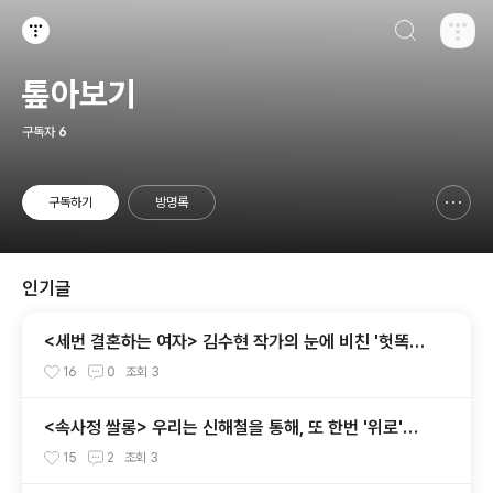
검색하기
티스토리
톺아보기
구독자
6
구독하기
방명록
신고하기 레이어
열기
인기글
<세번 결혼하는 여자> 김수현 작가의 눈에 비친 '헛똑똑
이' 요즘 여자들
16
0
조회
3
<속사정 쌀롱> 우리는 신해철을 통해, 또 한번 '위로'를
받았다. 그는 마지막까지 신해철다웠다.
15
2
조회
3