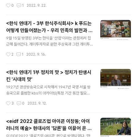
코'에 대한 분석이다. 온통 시끄럽고 번쩍거리는 기계에 진
시작은 아주 사소한 사건으로 부터 시작되는 경우가 많다.
작성시간
0
1
2022. 9. 22.
심으로 매달려 파친코를 즐기는 사람들, 그는 그런 사람들
들어주기 힘든 부탁을 받은 학생이 미안하다고 거절한 이
의 '몰아'의 경..
후, 그 학생은 비난을 받았고, 고립되었다. 그 누구도 그 학
생의 편이 되어주지 않았다. 그런 '따돌림;은 폭력으로 이어
<한식 연대기 - 3부 한식주식회사> k 푸드는
진다. '너 미쳤냐?', '요즘 안 맞았지?', 하는 상시화된 폭력
어떻게 만들어졌는가 - 우리 민족의 발전과 궤
은 피해자를 지옥으로 몰아간다. 하지만 가해자들은 뻔뻔
글 내용
적을 같이 한 '한식'
하게 말한다. '장난'이었어요 . 그리고 어른들은 말한다. '싸
9월 15일 방영된 3부는 한식을 '산업'이라는 관점에서 접
우면서 크는 거지', 여전히 우리 사회는 '장난'치는 친구 관
근해 들어간다. 개미투자자로 분한 주상욱과 그런 개미투
계, 아이들은 다 그런 거라는 식으로 학교 폭력을 대하는 경
자자를 이끄는 주식 크리에이터 슈카가 하나의 기업으로
작성시간
2
1
2022. 9. 16.
우가 많다. 하지만, 그 '장난'이 피해자를 피폐한 삶이나,..
'한식'을 투자적 관점에서 바라보는 식이다. 한식이란? 왜
이런 식의 '접근'을 했을까? 들어가기에 앞서 는 서울대 문
정훈 교수를 비롯한 다수의 전문가들에게 묻는다. '한식이
<한식 연대기 1부 정치의 맛 > 정치가 탄생시
란?' 그런데 각 분야에서 트렌드로서의 한식을 이끌어내고
킨 '시대의 맛'
해석해낸 전문가들이 쑥쓰럽게 머리를 긁적인다. 딱 맞춤
글 내용
한 답이 떠오르질 않아서이다. 일본식 간장으로 부터 시작
1927년 경성방송국으로 시작해서 1947년 국영 서울 방
된, 이른바 '왜간장'이라고 불리던 샘표 간장은 한식일까?
송국으로 출범한 kbs의 아카이빙(특정 기간 동안 필요한
아니, 일본 라멘이 원조인 우리의 라면은? 예전 조상님들은
기록을 파일로 저장 매체에 보관해 두는 일.)은 그 자체로
작성시간
3
0
2022. 9. 12.
드시지 않았다는 튀긴 닭은 또 어떨까? 그렇다면 '집밥'이
우리 현대사의 기록이다. 추석을 맞이하여 kbs는 이 아카
한식일까? 집밥보다 '햇반'이..
이빙을 기반으로 '일제강점기부터 해방, 한국전쟁의 폐허
를 딛고 이룩한 눈부신 한강의 기적, 88올림픽의 성공, IM
<eidf 2022 클로즈업 아이콘 이창동; 아이
F 위기 극복 등 KBS의 풍부한 아카이브를 발판으로 격동
러니의 예술> 현대사의 '담론'을 이끌어 온 이
의 근현대 120년 역사 안에서 한식이 정치, 경제, 사회와
글 내용
창동, 그의 영화
어떤 상관관계로 변화 발전하는지 밀도 있게 짚'어보는 프
이 EIDF2022 '클로즈업 아이콘' 편으로 방영되었다. '한