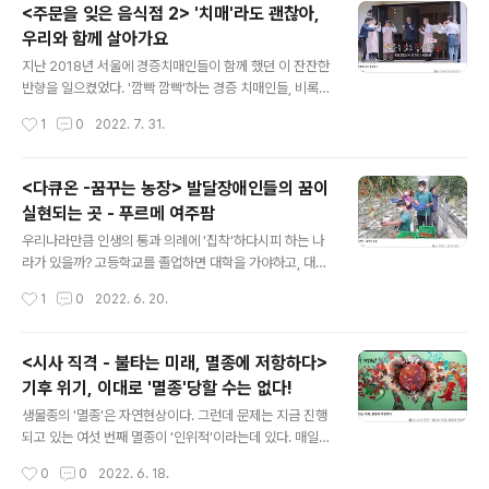
세대의 새로운 직업관과 구인난을 겪는 산업 현장의 현실
<주문을 잊은 음식점 2> '치매'라도 괜찮아,
에 대해 7월 25일 자 이 분석한다. 인력난에 시달리는 건
우리와 함께 살아가요
특정 '업종'의 문제가 아니다. 커다란 창으로 바깥 풍경이
글 내용
보이는 안락해 보이는 사무실, 그런데 드문드문 빈자리가
지난 2018년 서울에 경증치매인들이 함께 했던 이 잔잔한
있다. 온라인 광고를 제작하는 디지털 마케팅 업체, 업무 시
반향을 일으켰었다. '깜빡 깜빡'하는 경증 치매인들, 비록
간에 음악을 들어도 좋다는 자유로운 분위기를 강조하지만
주문을 종종 잊고, 자신이 지금 무얼 해야 하는 지, 어디에
작성시간
1
0
2022. 7. 31.
여전히 몇 십 명의 인원을 충원하기가 난망이다. 경기도 김
있는지 잊어버려도 스텝과 식당에 온 손님들의 배려와 도
포의 치과에서는 기숙사..
움으로 자신의 맡은 바 임무를 거뜬히 해냈다. '치매'가 사
회적 사망 선고가 되는 세상, 그런 굳어진 세상의 인식에 프
<다큐온 -꿈꾸는 농장> 발달장애인들의 꿈이
로그래은 윤활유 역할을 했다. 제주도의 주문을 잊은 식당
실현되는 곳 - 푸르메 여주팜
그로부터 다시 4년이 흘렀다. 주문을 잊었던 음식점은 다
글 내용
시 한번 그 날개를 펼쳤다. 이번에는 바다 건너 제주로 갔
우리나라만큼 인생의 통과 의례에 '집착'하다시피 하는 나
다. 하루 3시간, 단 3일, 그 짧은 시간 동안 다시 한번 치매
라가 있을까? 고등학교를 졸업하면 대학을 가야하고, 대학
인들과 정상인들의 '이인삼각' 경주가 시작되었다. 시즌 2
을 나오면 취직을 해야 한다. 취직을 하면 그 다음엔? 사람
작성시간
1
0
2022. 6. 20.
를 맞이한 에서 서빙을 하게 된 경증 치매인들은 네 사람이
들은 쉬이 '남의 집 자식'들의 일생에 질문을 퍼붓는다. 그
다. 83세의..
런 세상에 그저 자식보다 하루 더 살았으면 좋겠다는 소망
을 가진 엄마들이 있다. 그런데 그 아이들이 '취직'을 하고
<시사 직격 - 불타는 미래, 멸종에 저항하다>
'월급'까지 타온다. 자기 스스로 돈을 번다는 사실도 좋지
기후 위기, 이대로 '멸종'당할 수는 없다!
만, 무엇보다 '내 아이'가 세상으로 나가 사람들과 어울려
글 내용
그 속에서 자기 몫을 찾는다는 사실이 가슴 벅차다. 그걸 위
생물종의 '멸종'은 자연현상이다. 그런데 문제는 지금 진행
해서라면 살던 곳을 떠나는 것 쯤이야 무엇이 문제랴 싶다.
되고 있는 여섯 번째 멸종이 '인위적'이라는데 있다. 매일 1
가지고 있던 '땅'도 기꺼이 '기부'할 수도 있다. 바로 여주에
50종, 매년 55,000 종의 생물이 멸종 중이다. 정상보다 1
작성시간
0
0
2022. 6. 18.
있는 '푸르메 여주팜'이 일군 '기적'이다. 경기도 여주시에
000 배 이상 빠른 속도다. 인간도 그 멸종의 대열에서 예