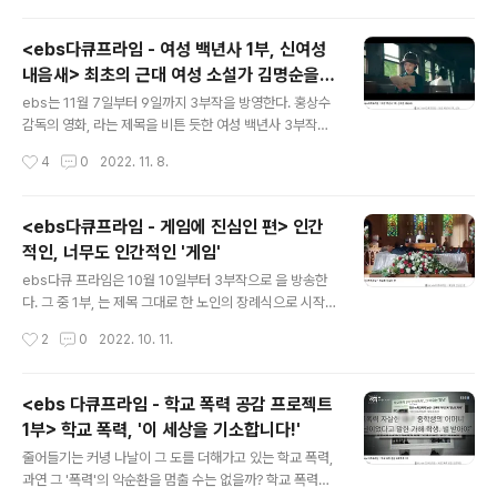
포부를 가졌던 그녀, 하지만 안타깝게도 그녀가 귀국했던
시기는 1929년 대공황의 여파로 실업률이 50%를 육박하
<ebs다큐프라임 - 여성 백년사 1부, 신여성
던 때였다. 수학자로서 교수의 길을 걷고자 했으나 금의환
내음새> 최초의 근대 여성 소설가 김명순을
양을 했다며 반기던 때와 달리 자리는 없었다. 5개 국어를
글 내용
아십니까?
하던 그녀는 어학교수라도 하고자 했으나 그 조차도 그녀
ebs는 11월 7일부터 9일까지 3부작을 방영한다. 홍상수
에게 허락되지 않았다. 우리나라 최초의 여성 수학자가 궁
감독의 영화, 라는 제목을 비튼 듯한 여성 백년사 3부작의
여지책으로 택한 일은 배추와 콩나물을 파는 일이었다. 귀
제목, 그때도 틀리고 지금도 틀리다, 이를 통해 다큐는 백년
작성시간
4
0
2022. 11. 8.
국한 지 6개월, 1932년 스트레스와 생활고로 인한 영양
전 그때 남성 중심 사회 속에 첫 발을 내딛은 여성들의 '잔
실조로 최영숙은 27살의 나이에 세상을 ..
혹사'를 다루며 그때도, 지금도 여전히 자신의 삶을 주체적
으로 살아가기에는 고달픈 여성들의 삶을 살펴보려 한다.
<ebs다큐프라임 - 게임에 진심인 편> 인간
프로그램은 최근 방송가에서 인기를 끌고 있는 sbs의 와
적인, 너무도 인간적인 '게임'
같은 토크멘터리 형식을 차용한다. 방송인 안현모, 김현숙,
글 내용
이승국을 오늘의 패널로 등장시켜, 역사학자 심용환과 함
ebs다큐 프라임은 10월 10일부터 3부작으로 을 방송한
께, 그때와 오늘의 이야기를 견주어 보고자 한다. 의문의 방
다. 그 중 1부, 는 제목 그대로 한 노인의 장례식으로 시작된
에 들어간 김현숙, 안현모, 이승국 세 사람, 그들에게 갑자
다. 성당에서 진행된 경건한 장례식, 고인을 추모하며 그가
작성시간
2
0
2022. 10. 11.
기 질문이 던져진다. 남성 독립운동가 세 사람을 말하라. 순
남긴 영상을 튼다. 그런데 눈물을 훔치던 경건한 분위기가
간 당황했지만..
무색하게 고인이 열렬하게(?) 게임을 즐기는 모습이 보여
진다. 살아생전 고인이 가장 즐겨했던, 혹은 행복한 순간,
<ebs 다큐프라임 - 학교 폭력 공감 프로젝트
결국 참석한 사람들은 그의 행복한 모습에 함께 웃음을 짓
1부> 학교 폭력, '이 세상을 기소합니다!'
는다. 게임이란? 은 50여년동안 일보에 대해 글을 써온 미
글 내용
국 출신 평론가의 글 모음집이다. 일본에 대해 분석한 그의
줄어들기는 커녕 나날이 그 도를 더해가고 있는 학교 폭력,
글들 중 특히 주목을 끄는 건 일본 사람들이 즐겨하는 '파친
과연 그 '폭력'의 악순환을 멈출 수는 없을까? 학교 폭력의