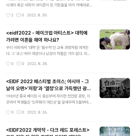
로그램을 마련했다. 4부작 이다. 그 중 9월 10일 방영된 1
시대의 혹은 사회의 아이콘이 된 거장들을 마치 카메라로
부는 '정치의 맛'이다. 올 5월 종영된 에서 이방원으로 분했
클로즈업하듯 들여다보며, 이들이 어떠한 삶을 살았고 세
작성시간
2
0
2022. 8. 30.
던 주상욱 배우가 프리젠터로 등장한 1부에는 한국한 중앙
상 사람들은 그들을 어떻게 기억하는지 주목하는' 클로즈
연구원의 주영하..
업 아이콘, 알랭 마자르 감독은 이창동 감독의 최신작 에서
시작하여 , , , , 까지 그의 작품을 공간과 시간을 거슬러 오
<eidf2022 - 메이크업 아티스트> 대학에
른다. 또한 거기서 더 나아가 영화 감독 이전 문학을 하던
가려면 이혼을 해야 하나요?
이창동과 문학을 하기도 이전 어린 이창동의 시간을 주유
글 내용
하며 우리가 아는 이창동의 세계에 대한 이해를 돕는다. 최
우리 사회에서 '대학'은 '필수적'인 교육 과정처럼 여겨진
근 자신의 작품들을 리마스터링 하고 있다는 이창동 감독,
다. 그 '코스'에서 여성이나 남성의 차별은 거의 없다. 외려
그와 함께 그의 지난 작품들을 복기하니 말 그대로 감회가
'대학'이 인생 최대의 관문처럼 여겨져서 문제가 될 정도이
작성시간
0
0
2022. 8. 28.
새롭다. 윤정희 배우가 알츠하이머에 걸린 할머니로 등장
다. '메이크업 아티스트'라는 직업은 어떨까? 모두에게는
하는 2010년 작 , ..
아니겠지만 나름 선망하는 '트렌디'한 직업군이 아닐까? 만
약에 결혼한 아내가 대학에 가서 메이크업 아티스트가 되
<EIDF 2022 페스티벌 초이스; 아시아 - 그
고 싶다면 어떨까? 부부가 모두 직업을 가지는 것이 더는
날이 오면>'저항'과 '열정'으로 가득했던 광장
이상하지 않을 뿐더러, 당연해지는 세상이다. 그런데 동시
글 내용
의 예술가들
대에 살면서 '대학'에 가고 싶다는 이유만으로 '이혼'을 해
1989년 중국 베이징 시 중심부에 자리한 천안문 광장, 이
야 하는 여성의 삶은 어떨까? 자피르 나자피 감독의 이다.
곳에서 학생들은 '민주화의 여신상'을 앞세우며 5월부터
▲ ⓒ EBS 메이크업 아티스트가 되고픈 주부 미나 살레히
'단식 투쟁' 등을 벌여왔다. '학생 운동의 정당성을 인정하
작성시간
0
0
2022. 8. 26.
는 지금 일생일대의 변곡점을 지나고 있는 중이다. 그녀는
며 대화를 시작하라'는 것이 학생들의 주장이었다. 하지만
이란 고원 지대에서 농..
정부는 이를 범법행위로 규정하며 전차와 장갑차를 앞세워
최류탄과 실탄을 발포하며 강제 진압하였다. 1989년 6월
<EIDF2022 개막작 - 다크 레드 포레스트>
4일에 벌어진 천안문 (텐안먼) 사태이다. 정치적 사건으로