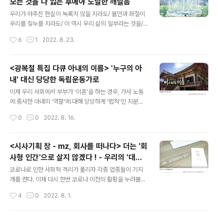
모든 것을 다 잃은 후에야 도달한 깨달음
만 기억되는 '텐안먼 사태'를 당시 16살의 꿈많은 소녀였던
글 내용
론자 유 감독이 새로운 시각으로 접근한다. 왜 당시 젊은이
우리가 마주친 현실이 녹록치 않을 지라도/ 불안과 좌절이
들은 광장으로 몰려갔을까? 도대체 어떤 시대의 분위기가
우리를 짖누를 지라도/ 이 역시 우리 삶의 일부라는 것을/
그들을 '저항'과 열정'으로 가득차도록 만들었을까? 1986
각자의 방식으로 차곡차곡 담아냈습니다 제 19회 EBS 국
작성시간
6
1
2022. 8. 23.
년 상해 출신의 소군(여명 분)과 이요(장만옥 분)는 꿈을 이
제 다큐영화제, EIDF 2022가 시작되었다. Pitch your d
루기 위해 홍콩으..
ream, 다큐의 푸른 꿈을 찾아서 라는 슬로건으로 막을 연
영화제는 올해도 ebs 방송과 에무 시네마 등 전세계 유일
<광복절 특집 다큐 아내의 이름> '누구의 아
의 온, 오프라인 페스티벌을 열었다. EIDF2022는 총 24
내' 대신 당당한 독립운동가로
개국 63개의 작품이 페스티벌 초이스, 컨템포러리 다큐 파
글 내용
노라마, 커넥티드, 클로즈업 아이콘, 단편 화첩 등 10개의
이제 우리 사회에서 부부가 '이혼'을 하는 경우, 가사 노동
섹션을 통해 출품되었다. 8월 22일 을 시작으로 EBS에서
에 종사한 아내의 '역할'에 대해 당당하게 '법적'인 지분을
는 낮과 밤 시간을 통해 방영되고, 상영관에서 직접 다양한
인정한다. 하지만 그 '가사 노동'에 대해 과연 우리 사회는
작성시간
0
0
2022. 8. 16.
다큐 작품과 만날 수 있다. 또한 언제나 그렇듯 EB..
진정 정당한 '가치'를 인정하고 있을까? 이 질문은 외람되
게도 '독립 운동'의 그늘에서 헌신적으로 뒷바라지의 역할
을 자처한 '여성 독립운동가'들의 존재론으로 이어진다. 광
<시사기획 창 - mz, 회사를 떠나다> 더는 '회
복절 77주년이다. 각 방송국마다 77주년을 기려 다양한
사형 인간'으로 살지 않겠다 ! - 우리의 '대퇴
프로그램이 마+련된 가운데 kbs1을 통해 방영된 이 눈에
글 내용
사 시대'(the Great Regression)
띈다. 현재 '독립 운동가'로 서훈을 받은 선열들은 2만 여명
코로나로 인한 사회적 격리가 풀리자 각종 업종들이 기지
에 이른다. 그렇다면 이 중 '여성'들은 얼마나 될까? 2%도
개를 켠다. 이제 다시 한번 코로나 이전의 활황을 누려볼
안되는 채 200여 명이 안된다고 한다. 이런 안타까운 결과
까? 그런데 웬걸, 일할 사람이 없다. 일할 사람이 없어 기계
작성시간
4
0
2022. 8. 1.
는 유교적이고 봉건적인 사회 구조 속에서 '여성'이 자신의
를 놀리고, 영업 시간을 줄이는 사태가 발생하고 있다. 도대
존재..
체 일을 해야 할 젊은이들은 어디에 있는 것일까? 최근 MZ