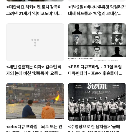
<미안해요 리키> 켄 로치 감독이
<1박2일>바나나우유맛 막걸리?!
그려낸 21세기 '긱이코노미' 버전
대세 쉐프들과 '막걸리 르네상
모던타임즈
스'를 꿈꾸다
<세번 결혼하는 여자> 김수현 작
<EBS 다큐프라임 - 3.1절 특집
가의 눈에 비친 '헛똑똑이' 요즘 여
다큐멘터리 - 후손> 후손들이 말
자들
하는 그날의 '독립운동가'들, 그리
고 후손들이 짊어진 삶의 무게
<ebs다큐 프라임 - 뇌로 보는 인
<수영장으로 간 남자들> '금메