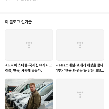
자 아버지는 '내가 우리 아이를 죽이면 되겠느냐'며 폭언을
뱉었다. 지인을 통해 알아보니 오랫동안 가정폭력에 시달
리고 있었다고 했다. ' 저 여기서 나갈 수 있게 해주세요', 아
이의 간절한 부탁, 아이는 분리조치됐다. 여기까지가 우리
가 알고 있는 '학대 아동'에 대한 '메뉴얼'이다. 하지만 이야
이 블로그 인기글
기는 여기서 끝나지 않는다. 맨몸으로 나오다시피한 학생,
이후 원활한 학교 생활을 위한 지원금조차 법정대리인인
부모의 동의없이는 받을 수 없었다. 아동 학대 신고 이후,
'분리 조치' 외에 정작 학대 아동에 대한 사회적 조치는 전
무했던 것이다...
<드라마 스페셜-국시집 여자> 그
<sbs스폐셜-쇼에게 세상을 묻다
여름, 안동, 사랑에 물들다.
1부> '관용'과 평등'을 담은 네덜
란드와 노르웨이의 예능은?