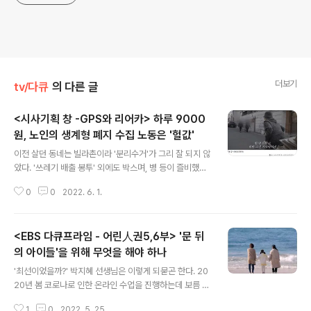
더보기
tv/다큐
의 다른 글
<시사기획 창 -GPS와 리어카> 하루 9000
원, 노인의 생계형 폐지 수집 노동은 '헐값'
글 내용
이전 살던 동네는 빌라촌이라 '분리수거'가 그리 잘 되지 않
았다. '쓰레기 배출 봉투' 외에도 박스며, 병 등이 즐비했다.
그걸 노인분들이 줏어갔다. 배낭에, 그게 아니면 리어카에.
0
0
2022. 6. 1.
그저 한 두 분인가 싶었는데 날이 갈수록 동네를 돌며 쓰레
기를 줍는 분들이 많아졌다. 심지어 기력이 없어 늦게 돌아
다니시는 분은 허탕치기가 십상이었다. 21세기의 대한민
<EBS 다큐프라임 - 어린人권5,6부> '문 뒤
국, 폐지를 두고 경쟁하는 도시의 노인들이라니. 5월 31일
방영된 kbs1의 은 처음으로 노인들의 '폐지 노동'을 주목
의 아이들'을 위해 무엇을 해야 하나
글 내용
한다. 돈이 되는 건 다 줍지 지난 1월 대구 서문 시장 새벽 5
'최선이었을까?' 박지혜 선생님은 이렇게 되묻곤 한다. 20
시, 77세의 김은숙 노인이 인적없는 시장을 돈다. '생활비
20년 봄 코로나로 인한 온라인 수업을 진행하는데 보름 가
주는 사람이 없잖아,' 2017년부터 폐지를 줍기 시작했다는
까이 한 학생이 출석하지 않았다. 이 사실을 부모에게 알리
노인은 이 일로 에미, 에비없는 손자를 키웠다고 한다. ..
1
0
2022. 5. 25.