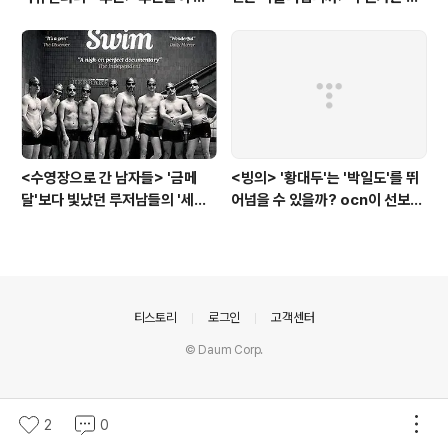
하는 그날의 '독립운동가'들, 그리
박증으로, 또 다른 누군가는 심심
고 후손들이 짊어진 삶의 무게
풀이로, 그들이 만든 악플의 웅덩
이에 누군가는 죽임을 당할 수도
있다
<수영장으로 간 남자들> '금메
<빙의> '황대두'는 '박일도'를 뛰
달'보다 빛났던 루저남들의 '세라
어넘을 수 있을까? ocn이 선보인
비(c'est la vie)
또 하나의 '악령 퇴치 스릴러'
의안내
티스토리
로그인
고객센터
© Daum Corp.
2
0