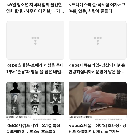
<6월 청소년 자녀와 함께 볼만한
<드라마 스페셜-국시집 여자> 그
영화 한 편-하우 아이 리브; 내가
여름, 안동, 사랑에 물들다.
사는 이유> '전쟁'을 통해 성장하
는 아이
<sbs스폐셜-쇼에게 세상을 묻다
<ebs다큐프라임-당신의 대변은
1부> '관용'과 평등'을 담은 네덜
안녕하십니까> 문명이 낳은 불치
란드와 노르웨이의 예능은?
병, 뒷간에서 해법을 찾다
<EBS 다큐프라임 - 3.1절 특집
<sbs스페셜 - 심야의 초대장- 당
다큐멘터리 - 후손> 후손들이 말
신은 악플러입니까> 누군가는 강