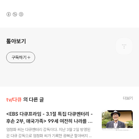
(새창열림)
로그 정보
톺아보기
구독하기
더보기
tv/다큐
의 다른 글
<EBS 다큐프라임 - 3.1절 특집 다큐멘터리 -
후손 2부, 애국가족> 99세 여전히 나라를 사
글 내용
랑하는 오상근 옹과, 그 자손들의 서로 다른
엄정화 씨는 다큐멘터리 감독이다. 지난 3월 2일 방영된
'애국'
은 다큐 감독으로 엄정화 씨가 기록한 광복군 할아버지 오