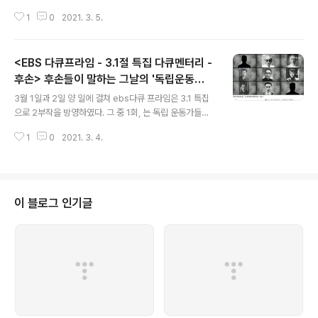
상근 옹과 그 가족들에 대한 이야기이다. 올해로 99세가
1
0
2021. 3. 5.
된 오상근 옹, 함께 일본군을 탈출했던 동료들이 모두 세상
을 떠나고, 그가 일본군에 징집을 당했을 때 홀로 아이를 키
우던 아내가 세상을 떠났다. 그 역시 지난 2015년 많이 아
<EBS 다큐프라임 - 3.1절 특집 다큐멘터리 -
팠다. 첫 증손이 태어났다. 새로이 세상에 첫 발을 내딛은
아이가 크면 할아버지를 어떻게 기억할까? 손녀 엄정화 씨
후손> 후손들이 말하는 그날의 '독립운동
글 내용
는 할아버지의 이야기를 기록으로 남기기로 했다. 5년의
가'들, 그리고 후손들이 짊어진 삶의 무게
3월 1일과 2일 양 일에 걸쳐 ebs다큐 프라임은 3.1 특집
시간이 흐르고 독립운동가 오상근 옹의 이야기는 이제 오
으로 2부작을 방영하였다. 그 중 1회, 는 독립 운동가들의
상근 옹과 그 가족들의 이야기, 이 되어 3.1절 특집으로 세
후손 9명이 전하는 '독립 운동'의 이야기와 그 이후의 삶에
상과 만나게 되었다. 광복군 오상근 '첫 딸 군자를 낳고 징
1
0
2021. 3. 4.
대한 이야기이다. 9명의 사람들이 스튜디오에 들어왔다.
집 영장을 받았어', ..
나이도, 사회적 위치도, 경험도 다른 이들, 하지만 그들은
모두 독립운동을 했던 이들의 '후손'이다. 후손들이 전하는
3.1 운동 송대관, 우리에게는 '쨍하고 해뜰 날'이라는 대중
가요로 익숙한 가수이지만 전라북도 정읍에서 삼일절 전야
이 블로그 인기글
제에 초대를 받는 독립 운동가의 후손이다. 그의 할아버지
는 3.1운동 당시 장터에서 독립선ㅇ너서 수천만 장을 나눠
주다 일본군에 잡혔다. 3.1운동 당시 우리나라 인구는 167
8만 명, 그 중 200만의 사람들이 만세 운동에 참여했다. 1
9..