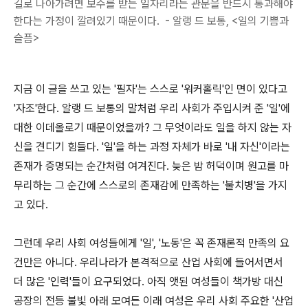
길로 나아가려면 보수를 받는 일자리라는 관문을 반드시 통과해야
한다는 가정이 깔려있기 때문이다. - 알랭 드 보통, <일의 기쁨과
슬픔>
지금 이 글을 쓰고 있는 '필자'는 스스로 '워커홀릭'인 면이 있다고
'자조'한다. 알랭 드 보통의 말처럼 우리 사회가 주입시켜 준 '일'에
대한 이데올로기 때문이었을까? 그 무엇이라도 일을 하지 않는 자
신을 견디기 힘들다. '일'을 하는 과정 자체가 바로 '내 자신'이라는
존재가 증명되는 순간처럼 여겨진다. 늦은 밤 허덕이며 원고를 마
무리하는 그 순간에 스스로의 존재감에 만족하는 '불치병'을 가지
고 있다.
그런데 우리 사회 여성들에게 '일', '노동'은 꼭 존재론적 만족의 요
건만은 아니다. 우리나라가 본격적으로 산업 사회에 들어서면서
더 많은 '인력'들이 요구되었다. 아직 앳된 여성들이 책가방 대신
공장의 전등 불빛 아래 모여든 이래 여성은 우리 사회 주요한 '산업