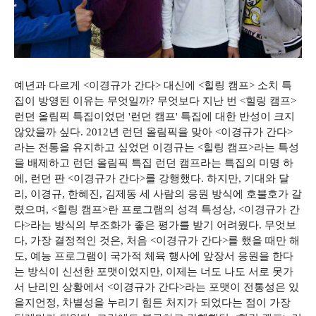
예년과 다르게 <이경규가 간다> 대신에 <힐링 캠프> 소치 특
집이 방영된 이유는 무엇일까? 무엇보다 지난 번 <힐링 캠프>
런던 올림픽 특집이었던 '런던 캠프' 특집에 대한 반성이 크지
않았을까 싶다. 2012년 런던 올림픽을 맞아 <이경규가 간다>
라는 전통을 유지하고 싶었던 이경규는 <힐링 캠프>라는 특성
을 배제하고 런던 올림픽 특집 런던 캠프라는 특집의 미명 하
에, 런던 판 <이경규가 간다>를 강행했다. 하지만, 기대와 달
리, 이경규, 한혜진, 김제동 세 사람의 응원 방식에 호불호가 갈
렸으며, <힐링 캠프>란 프로그램의 성격 특성상, <이경규가 간
다>라는 방식의 부조화가 좋은 평가를 받기 어려웠다. 무엇보
다, 가장 결정적인 것은, 처음 <이경규가 간다>를 했을 때만 해
도, 예능 프로그램이 국가적 체육 행사에 앞장서 응원을 한다
는 방식이 신선한 포맷이었지만, 이제는 너도 나도 서로 못가
서 난리인 상황에서 <이경규가 간다>라는 포맷이 전통성은 있
을지언정, 차별성을 누리기 힘든 처지가 되었다는 점이 가장