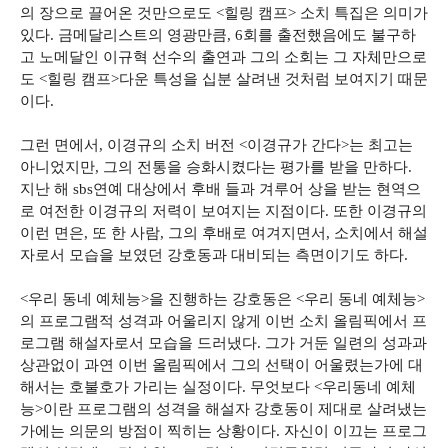
의 장으로 끌어온 것만으로도 <힐링 캠프> 소치 특집은 의미가
있다. 금메달리스트의 영광만큼, 6회를 출전했음에도 불구하
고 노메달인 이규혁 선수의 출연과 그의 소회는 그 자체만으로
도 <힐링 캠프>다운 특성을 십분 살려낸 것처럼 보여지기 때문
이다.
그런 면에서, 이경규의 소치 버전 <이경규가 간다>는 최고는
아니었지만, 그의 전통을 승화시켰다는 평가를 받을 만하다.
지난 해 sbs연예 대상에서 후배 들과 겨루어 상을 받는 현역으
로 여전한 이경규의 저력이 보여지는 지점이다. 또한 이경규의
이런 면은, 또 한 사람, 그의 후배로 여겨지면서, 소치에서 해설
자로서 모습을 보였던 강호동과 대비되는 측면이기도 하다.
<우리 동네 예체능>을 진행하는 강호동은 <우리 동네 예체능>
의 프로그램적 성격과 어울리지 않게 이번 소치 올림픽에서 프
로그램 해설자로서 모습을 드러냈다. 그가 거둔 일련의 성과과
상관없이 과연 이번 올림픽에서 그의 선택이 어울렸는가에 대
해서는 호불호가 가리는 실정이다. 무엇보다 <우리동네 예체
능>이란 프로그램의 성격을 해설자 강호동이 제대로 살려냈는
가에는 의문의 방점이 찍히는 상황이다. 자신이 이끄는 프로그