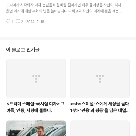
조 경제라는 것이 기업의 규제 완화로 귀결될 것이라는 것에 공감을 했지만, ..
드라마가 시작되자 마자 눈밭을 비칠비칠 걸어가던 배우 윤계상은 자신이 지나
왔던 과거에 대한 후회의 변을 늘어놓더니 다짜고짜 자신의 머리에 총을 겨눈
다. 그리고 드라마는 5년 전으로 거슬러 올라간다. 외무고시 합격을 기다리던
1
2
2014. 2. 18.
정세로(윤계상 분)는 그가 면접 시험에서도 말했듯이 세계를 떠돌지만 떠돈 만
큼 성과를 얻지는 못하는 아버지가 있는 방콕으로 그를 만나러 떠난다. 그리고
그말고 그곳을 향해 떠나는 또 한 쌍의 커플이 있다. 정세로가 우연히 꽃배달을
가서 그의 눈에 띄었던 여인, 재벌의 딸이자, 쥬얼리 업체 벨 라페어의 대표인 한
영원(한지혜 분)과 그녀의 약혼자 공우진이다. 그들은 방콕에서 열리는 쥬얼리
이 블로그 인기글
페어에 참석하기 위해 그곳을 향하지만, 세로의 아버지 정도준(이대연)과 박강
재(조진웅), 서재인(김유..
<드라마 스페셜-국시집 여자> 그
<sbs스폐셜-쇼에게 세상을 묻다
여름, 안동, 사랑에 물들다.
1부> '관용'과 평등'을 담은 네덜
란드와 노르웨이의 예능은?