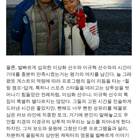
물론, 발빠르게 섭외한 이상화 선수와 이규혁 선수와의 시간이
기대를 충분히 만족시켰는가는 평가의 여지를 남긴다. 늘 그래
왔듯 게스트의 역량에 따라 프로그램의 질이 리듬을 타는 <힐
링 캠프>답게, 특히나 스포츠 스타들을 데리고는 상투성을 벗
어나기 힘들었던 전례처럼, 이상화 선수나, 이규혁 선수의 특
집이 특별히 별다르지는 않았다. 그들의 고된 시간을 진솔하게
드러낸 시간은 좋았지만, 뻔해도 너무 뻔한 성유리를 제물로
삼은 러브 라인에 치중한 토크, 거기에 본인이 말해놓고도 무
안할 지경의 이경규의 상투적 마무리는 실소를 자아내게 한다.
하지만, 그저 보도와 응원에 그쳤던 다른 프로그램들과 달리,
차분하게 올림픽의 상반된 캐릭터의 영웅을 발빠르게 이야기