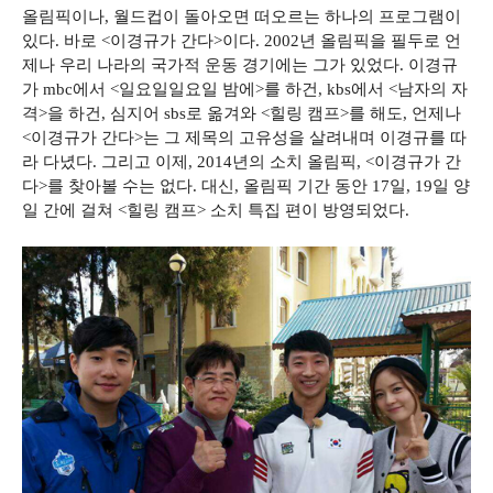
올림픽이나, 월드컵이 돌아오면 떠오르는 하나의 프로그램이
있다. 바로 <이경규가 간다>이다. 2002년 올림픽을 필두로 언
제나 우리 나라의 국가적 운동 경기에는 그가 있었다. 이경규
가 mbc에서 <일요일일요일 밤에>를 하건, kbs에서 <남자의 자
격>을 하건, 심지어 sbs로 옮겨와 <힐링 캠프>를 해도, 언제나
<이경규가 간다>는 그 제목의 고유성을 살려내며 이경규를 따
라 다녔다. 그리고 이제, 2014년의 소치 올림픽, <이경규가 간
다>를 찾아볼 수는 없다. 대신, 올림픽 기간 동안 17일, 19일 양
일 간에 걸쳐 <힐링 캠프> 소치 특집 편이 방영되었다.