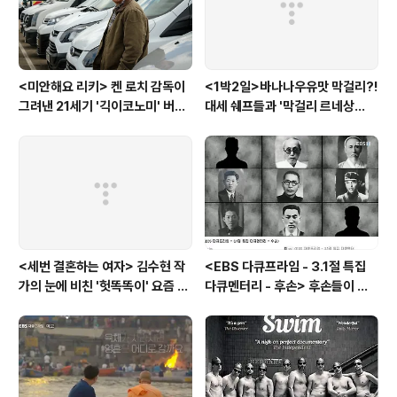
<미안해요 리키> 켄 로치 감독이
<1박2일>바나나우유맛 막걸리?!
그려낸 21세기 '긱이코노미' 버전
대세 쉐프들과 '막걸리 르네상
모던타임즈
스'를 꿈꾸다
<세번 결혼하는 여자> 김수현 작
<EBS 다큐프라임 - 3.1절 특집
가의 눈에 비친 '헛똑똑이' 요즘 여
다큐멘터리 - 후손> 후손들이 말
자들
하는 그날의 '독립운동가'들, 그리
고 후손들이 짊어진 삶의 무게