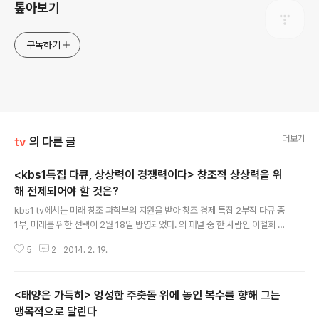
톺아보기
구독하기
더보기
tv
의 다른 글
<kbs1특집 다큐, 상상력이 경쟁력이다> 창조적 상상력을 위
해 전제되어야 할 것은?
글 내용
kbs1 tv에서는 미래 창조 과학부의 지원을 받아 창조 경제 특집 2부작 다큐 중
1부, 미래를 위한 선택이 2월 18일 방영되었다. 의 패널 중 한 사람인 이철희 소
장이 프로그램에서 우스개로 종종 즐겨하는 말이 있다. 대한민국에서 그 누구도
5
2
2014. 2. 19.
모르는 세 가지가 있는데, 그것이 김정은의 마음, 그리고 안철수의 새정치, 마지
막으로 박근혜의 창조 경제라는 것이다. 그렇듯, 박근혜 대통령이 새 정부의 슬
로건으로 내건 창조 경제는, cj그룹이 매번 목놓아, 자사의 프로그램을 선전하면
<태양은 가득히> 엉성한 주춧돌 위에 놓인 복수를 향해 그는
서, 이것이 창조 경제의 지름길이라고는 하지만, 여전히 알듯 모를 듯한 퍼즐과
도 같은 게 현실이다. 물론 이와 관련해서 의 이철희, 강용석 두 패널은 결국 창
맹목적으로 달린다
글 내용