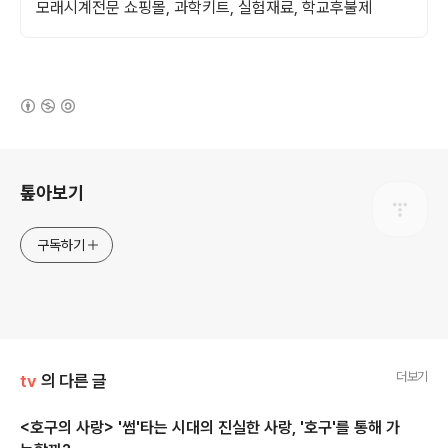
모래시계전문 쇼핑몰, 과학키트, 실험재료, 학교후불제
(새창열림)
로그 정보
톺아보기
구독하기
더보기
tv
의 다른 글
<호구의 사랑> '썸'타는 시대의 진실한 사랑, '호구'를 통해 가