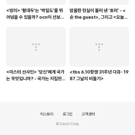
<빙의> '황대두'는 '박일도'를 뛰
암울한 현실이 불러 낸 '호러' - <
어넘을 수 있을까? ocn이 선보인
손 the guest>, 그리고 <오늘의
또 하나의 '악령 퇴치 스릴러'
탐정>, <러블리 호러블리>
<미스터 선샤인> '당신'에게 국가
<tbs 6.10항쟁 31주년 다큐- 19
는 무엇입니까? - 국가는 지킬만
87 그날의 비둘기>
한 가치가 있는 것인가?에 대한
'낭만적'인 질문
의안내
티스토리
로그인
고객센터
© Daum Corp.