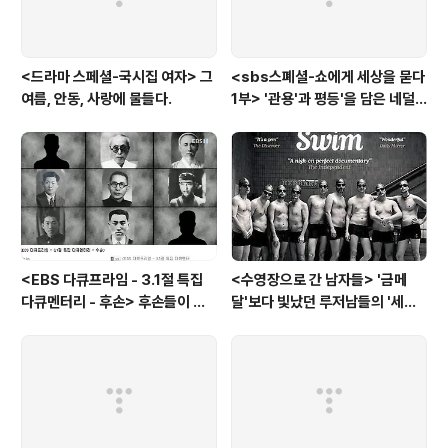
<드라마 스페셜-국시집 여자> 그
<sbs스폐셜-쇼에게 세상을 묻다
여름, 안동, 사랑에 물들다.
1부> '관용'과 평등'을 담은 네덜
란드와 노르웨이의 예능은?
<EBS 다큐프라임 - 3.1절 특집
<수영장으로 간 남자들> '금메
다큐멘터리 - 후손> 후손들이 말
달'보다 빛났던 루저남들의 '세라
하는 그날의 '독립운동가'들, 그리
비(c'est la vie)
고 후손들이 짊어진 삶의 무게