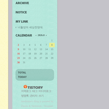
너돌양의 세상전망대.
2026.8
1
2
3
4
5
6
7
8
9
10
11
12
13
14
15
16
17
18
19
20
21
22
23
24
25
26
27
28
29
30
31
지역로그
:
태그
:
미디어로그
:
방명록
:
관리자
:
쓰기
meditator
's Blog is powered by
Daum
& Tattertools / Designed