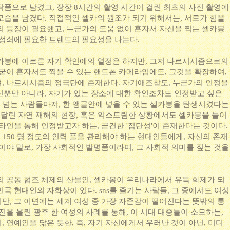
작품으로 남겼고, 장장 8시간의 촬영 시간이 걸린 최초의 사진 촬영에
모습을 남겼다. 직접적인 셀카의 원조가 되기 위해서는, 서로가 힘을
의 등장이 필요했고, 누군가의 도움 없이 혼자서 자신을 찍는 셀카봉
망성쇠에 필요한 트렌드의 필요성을 나눈다.
카봉에 이르른 자기 확인에의 열정은 하지만, 그저 나르시시즘으로의
 굳이 혼자서도 찍을 수 있는 핸드폰 카메라임에도, 그것을 확장하여,
, 나르시시즘의 정극단에 존재한다. 자기애조찯도, 누군가의 인정을
 자신뿐만 아니라, 자기가 있는 장소에 대한 확인조차도 인정받고 싶은
 명이 넘는 사람들마저, 한 앵글안에 넣을 수 있는 셀카봉을 탄생시켰다는
에 달린 자연 재해의 현장, 혹은 익스트림한 상황에서도 셀카봉을 들이
타인을 통해 인정받고자 하는, 굳건한 '집단성'이 존재한다는 것이다.
균 150 명 정도의 인력 풀을 관리해야 하는 현대인들에게, 자신의 존재
이야 말로, 가장 사회적인 발명품이라며, 그 사회적 의미를 짚는 것을
의 공동 협조 체제의 산물인, 셀카봉이 우리나라에서 유독 화제가 되
국 현대인의 자화상이 있다. sns를 즐기는 사람들, 그 중에서도 여성
만, 그 이면에는 세계 여성 중 가장 자존감이 떨어진다는 뜻밖의 통
진을 올린 광주 한 여성의 사례를 통해, 이 시대 대중들이 소모하는,
 연예인을 닮은 듯한, 즉, 자기 자신에게서 우러난 것이 아닌, 미디