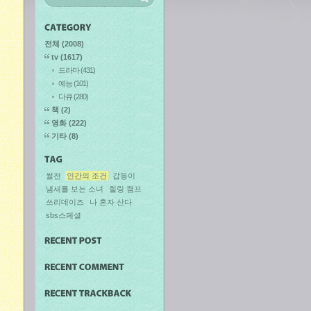
전체
(2008)
tv
(1617)
드라마
(431)
예능
(101)
다큐
(280)
책
(2)
영화
(222)
기타
(8)
썰전
인간의 조건
갑동이
냄새를 보는 소녀
힐링 캠프
쓰리데이즈
나 혼자 산다
sbs스페셜