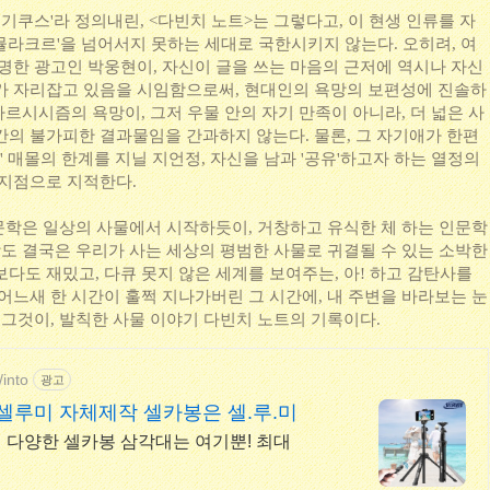
대기쿠스'라 정의내린, <다빈치 노트>는 그렇다고, 이 현생 인류를 자
뮬라크르'을 넘어서지 못하는 세대로 국한시키지 않는다. 오히려, 여
유명한 광고인 박웅현이, 자신이 글을 쓰는 마음의 근저에 역시나 자신
가 자리잡고 있음을 시임함으로써, 현대인의 욕망의 보편성에 진솔하
 나르시시즘의 욕망이, 그저 우물 안의 자기 만족이 아니라, 더 넓은 사
간의 불가피한 결과물임을 간과하지 않는다. 물론, 그 자기애가 한편
' 매몰의 한계를 지닐 지언정, 자신을 남과 '공유'하고자 하는 열정의
 지점으로 지적한다.
문학은 일상의 사물에서 시작하듯이, 거창하고 유식한 체 하는 인문학
상도 결국은 우리가 사는 세상의 평범한 사물로 귀결될 수 있는 소박한
다도 재밌고, 다큐 못지 않은 세계를 보여주는, 아! 하고 감탄사를
어느새 한 시간이 훌쩍 지나가버린 그 시간에, 내 주변을 바라보는 눈
 그것이, 발칙한 사물 이야기 다빈치 노트의 기록이다.
/into
광고
셀루미 자체제작 셀카봉은 셀.루.미
 다양한 셀카봉 삼각대는 여기뿐! 최대