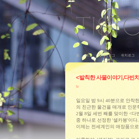
홈
태그
미디어로그
위치로그
<발칙한 사물이야기,다빈치
tv
일요일 밤 9시 40분으로 안착
의 친근한 물건을 매개로 인문
2월 8일 세번 째를 맞이한 <다
중 하나로 선정한 '셀카봉'이다
이제는 전세계인의 애장품으로 등