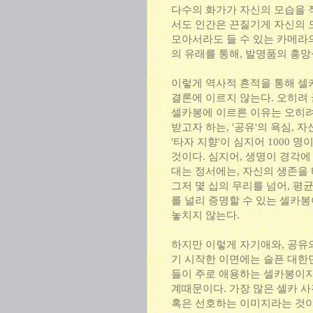
다수의 화가가 자신의 모습을 
서도 인간은 끈질기게 자신의 
모아서라도 들 수 있는 카메라
의 유래를 통해, 발명품의 흥
이렇게 역사적 흔적을 통해 셀
결론에 이르지 않는다. 오히려
셀카봉에 이르른 이유는 오히려
받고자 하는, '공유'의 욕심,
'타자 지향'이 심지어 1000
것이다. 심지어, 생명이 경각
대는 정서에는, 자신의 생존을 
그저 몇 십의 무리를 넘어, 평
를 널리 증명할 수 있는 셀카봉
놓치지 않는다.
하지만 이렇게 자기애와, 공유
기 시작한 이면에는 슬픈 대한민
들이 주로 애용하는 셀카봉이지
계때문이다. 가장 많은 셀카 사
혹은 선호하는 이미지라는 것이,