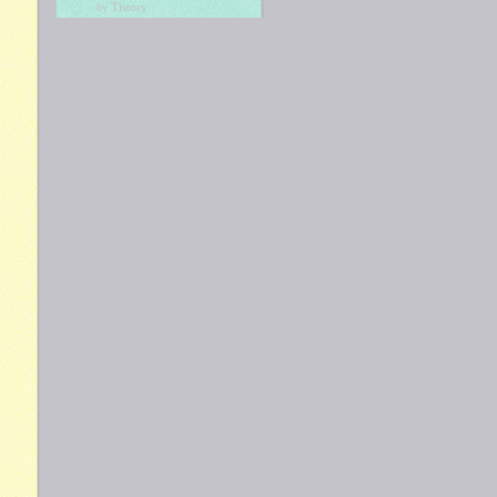
Tistory
by