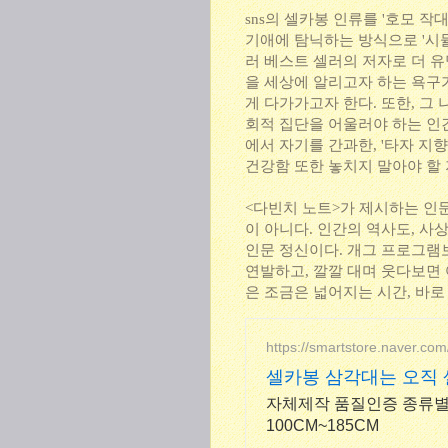
sns의 셀카봉 인류를 '호모 작
기애에 탐닉하는 방식으로 '시
러 베스트 셀러의 저자로 더 
을 세상에 알리고자 하는 욕구
게 다가가고자 한다. 또한, 그
회적 집단을 어울러야 하는 인
에서 자기를 간과한, '타자 지향
건강함 또한 놓치지 말아야 할
<다빈치 노트>가 제시하는 인
이 아니다. 인간의 역사도, 사
인문 정신이다. 개그 프로그램보
연발하고, 깔깔 대며 웃다보면 
은 조금은 넓어지는 시간, 바로
https://smartstore.naver.com
셀카봉 삼각대는 오직 
자체제작 품질인증 종류별
100CM~185CM