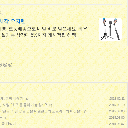
고
시작 오지렌
셀카봉! 로켓배송으로 내일 바로 받으세요. 와우
품! 셀카봉 삼각대 5%까지 캐시적립 혜택
게; 함께 싸우자!
2015.02.11
(0)
 사랑, '호구'를 통해 가능할까?
2015.02.10
(0)
> '관용'과 평등'을 담은 네덜란드와 노르웨이의 예능은?
2015.02.09
(0)
능
2015.02.08
(4)
지웅 탄생기
2015.02.07
(0)