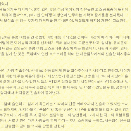
내었다.
공 놀이기구 타기이다. 흔히 겁이 많은 여성 연예인의 전유물인 고소 공포증이 뜻밖에
의 회유와 협박으로, 'pd가만 안둬'등의 방언이 난무하는 가학적 즐거움을 선사했다.
에서 보여줄 수 있는 갖가지 캐릭터를 단 한 회만에, 특집답게 허지웅 개인이 고스란히
 사냥>은 홍콩 여행을 간 평범한 여행 예능이 되었을 것이다. 여전히 야외 버라이어티에
 어떻게 든지 예능적 재미를 선하하기 위해 쉴새없이 고군분투하고, 성시경, 유세윤이
이 내걸은 연인들의 홍콩 여행 코스프레를 충실히 하는 한편에서, 사람과 사람이 만나
성을 깊게 한 것은, 뜻밖에도 연인 코스프레를 하며 탄 대관람차에서의 진솔한 허지웅의
웅이, 가장 진솔하게, 선배 mc 신동엽에게 판을 깔아주어서 감사하다고 전하고, 나이가
를 마련해 주는 어른의 존재가 새삼스럽게 존경스럽다고 했을 때, <마녀 사냥>의 홍
께 오랜 시간을 나누었던 벗들의 MT같은 성격을 띠기 시작했다. 낯선 MT장소에서, 밤
 술을 나누며 그간 나누지 못했던 속 이야기를 나누듯, 단 15분의 연인을 위한, 공중에서
관람차에서 허지웅은 진솔하게 풀어낸다.
그램에 출연하고, 심지어 최근에는 드라마의 단골 까메오까지 진출하고 있지만, <속
 표현처럼, 언제라도 이 '속물적'인 혹은 '위선적'인 TV를 탈출해 도망칠 거 같은 경계
 누구보다도 거리를 두고, 쿨하게 전달하는 그의 발언들이, 그에 대한 극도의 호불호를
들면서, 서로 의견이 다른 사람들이 함께 한다는 것의 소중함을 논하고, 서슴없이 신동엽
, 그 진솔함의 깊이는 색다른 감동을 전한다.