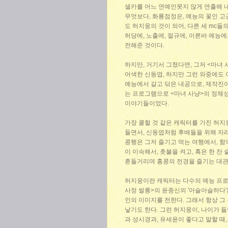
셀카를 어느 연예인못지 않게 연출해 
무엇보다, 화룡점정은, 예능의 꽃인 고
도 허지웅의 것이 되어, 다른 세 mc들
허당에, 노출에, 절규에, 이른바 예능
전해준 것이다.
하지만, 거기서 그쳤다면, 그저 <마녀
어색한 신동엽, 하지만 그런 와중에도
예능에서 갈고 닦은 내공으로, 제작진
는 프로그램으로 <마녀 사냥>의 정체
이야기들이었다.
가장 쿨할 것 같은 캐릭터를 가진 허지
들면서, 신동엽처럼 후배들을 위해 자리
콩행은 그저 즐기고 먹는 여행에서, 함
이 이슥해서, 촛불을 켜고, 혹은 한 잔
흔들거리며 홍콩의 전경을 즐기는 대
허지웅이란 캐릭터는 다수의 예능 프로
사정 쌀롱>의 윤종신의 '아슬아슬하다'는
인의 이미지를 전한다. 그래서 항상 그
낳기도 한다. 그런 허지웅이, 나이가 
과 성시경과, 유세윤이 좋다고 말할 때