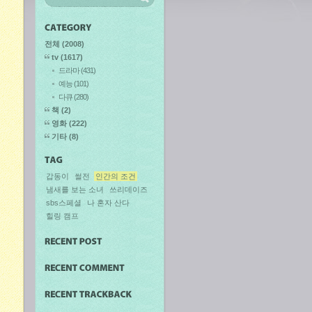
전체
(2008)
tv
(1617)
드라마
(431)
예능
(101)
다큐
(280)
책
(2)
영화
(222)
기타
(8)
갑동이
썰전
인간의 조건
냄새를 보는 소녀
쓰리데이즈
sbs스페셜
나 혼자 산다
힐링 캠프