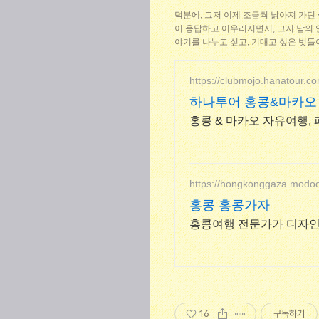
덕분에, 그저 이제 조금씩 낡아져 가던
이 응답하고 어우러지면서, 그저 남의 
야기를 나누고 싶고, 기대고 싶은 벗들
https://clubmojo.hanatour.co
하나투어 홍콩&마카오
홍콩 & 마카오 자유여행, 
https://hongkonggaza.modoo.
홍콩 홍콩가자
홍콩여행 전문가가 디자인한
16
구독하기