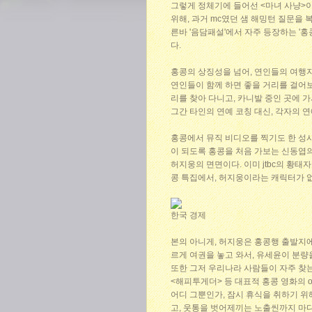
그렇게 정체기에 들어선 <마녀 사냥>이 
위해, 과거 mc였던 샘 해밍턴 질문을 
른바 '음담패설'에서 자주 등장하는 '
다.
홍콩의 상징성을 넘어, 연인들의 여행지
연인들이 함께 하면 좋을 거리를 걸어보
리를 찾아 다니고, 카니발 중인 곳에 가
그간 타인의 연예 코칭 대신, 각자의 
홍콩에서 뮤직 비디오를 찍기도 한 성
이 되도록 홍콩을 처음 가보는 신동엽
허지웅의 면면이다. 이미 jtbc의 황태
콩 특집에서, 허지웅이라는 캐릭터가 없
한국 경제
본의 아니게, 허지웅은 홍콩행 출발지에
르게 여권을 놓고 와서, 유세윤이 분량
또한 그저 우리나라 사람들이 자주 찾는
<해피투게더> 등 대표적 홍콩 영화의 
어디 그뿐인가, 잠시 휴식을 취하기 위
고, 웃통을 벗어제끼는 노출씬까지 마