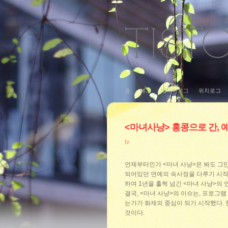
홈
태그
미디어로그
위치로그
<마녀사냥> 홍콩으로 간, 
tv
언제부터인가 <마녀 사냥>은 봐도 그만
되어있던 연예의 속사정을 다루기 시작했
하여 1년을 훌쩍 넘긴 <마녀 사냥>의
결국, <마녀 사냥>의 이슈는, 프로그
는가가 화제의 중심이 되기 시작했다. 
것이다.