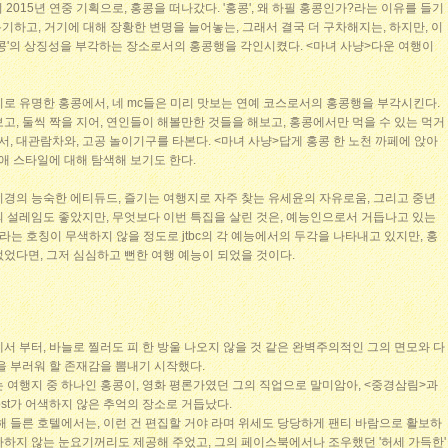
2015년 연중 기획으로, 홍콩을 떠나갔다. '홍콩', 왜 하필 홍콩인가?라는 이유를 들기
복기하고, 거기에 대해 장황한 변명을 늘어놓는, 그래서 결국 더 구차해지는, 하지만, 이
홍콩'의 상징성을 부각하는 장소로서의 홍콩행을 각인시켰다. <마녀 사냥>다운 여행이
로 유명한 홍콩에서, 네 mc들은 미리 맛보는 연예 코스로서의 홍콩행을 부각시킨다.
고, 둘씩 짝을 지어, 연인들이 해볼만한 것들을 해보고, 홍콩에서만 먹을 수 있는 먹거
서, 대관람차와, 고공 놀이기구를 타본다. <마녀 사냥>답게 홍콩 한 노천 까페에 앉아
연애 스타일에 대해 탐색해 보기도 한다.
시경의 능숙한 에티듀드, 즐기는 여행지로 자주 찾는 유세윤의 자유로움, 그리고 중년
의 설레임도 좋았지만, 무엇보다 이번 특집을 살린 것은, 예능인으로서 거듭나고 있는
자라는 호칭이 무색하지 않을 정도로 jtbc의 각 예능에서의 두각을 나타내고 있지만, 홍
었다면, 그저 심심하고 뻔한 여행 예능이 되었을 것이다.
서 부터, 바늘로 찔러도 피 한 방울 나오지 않을 것 같은 완벽주의적인 그의 면모와 다
을 부러워 할 존재감을 뽐내기 시작했다.
 여행지 중 하나인 홍콩이, 영화 평론가였던 그의 직업으로 말미암아, <중경삼림>과
ost가 어색하지 않은 추억의 장소로 거듭났다.
해 들른 호텔에서는, 이런 건 편집할 거야 라며 위세도 당당하게 팬티 바람으로 활보하
다하지 않는 눈요기꺼리도 제공해 주었고, 그의 페이스북에서나 조우했던 '허세 가득한'