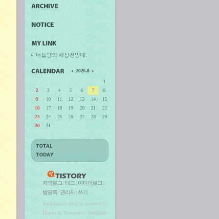
너돌양의 세상전망대.
2026.8
1
2
3
4
5
6
7
8
9
10
11
12
13
14
15
16
17
18
19
20
21
22
23
24
25
26
27
28
29
30
31
지역로그
:
태그
:
미디어로그
:
방명록
:
관리자
:
쓰기
meditator
's Blog is powered by
Daum
& Tattertools / Designed