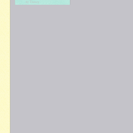
Tistory
by