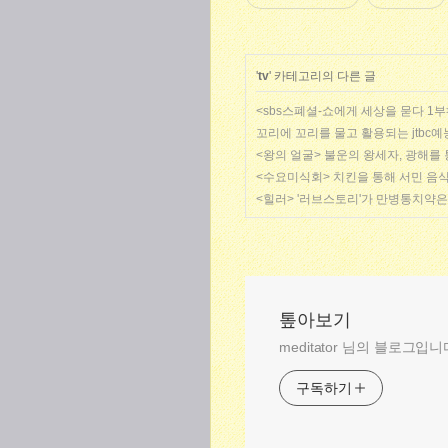
'
tv
' 카테고리의 다른 글
<sbs스폐셜-쇼에게 세상을 묻다 1부
꼬리에 꼬리를 물고 활용되는 jtbc예
<왕의 얼굴> 불운의 왕세자, 광해를
<수요미식회> 치킨을 통해 서민 음식
<힐러> '러브스토리'가 만병통치약
톺아보기
meditator 님의 블로그입니
구독하기