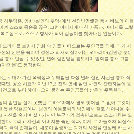
인공 하무염은, 영화<살인의 추억>에서 천진난만했던 동네 바보의 아들
이겨 스스로 목숨을 끊은, 그런 아버지에 대한 아픔과, 아버지를 그렇
한 복수심으로, 스스로 형사가 되어 갑동이를 찾아나선 인물이다.
 드라마를 보면서 영화 속 인물이 떠오르는 주인공들 외에, 과거 사
신의 신분을 속이며 정신과 의사로 살아가는 오마리아(김민정 분),
을 통해 만날 수 있었던, 연쇄 살인범을 흠모하며 범죄를 통해 그를
이준 분)도 등장한다.
라는 시대가 가진 폭력성과 우매함을 화성 연쇄 살인 사건을 통해 적
면, 공소 시효가 지난 17년 전의 연쇄 살인 사건의 관련자들이 등
 사건으로 부터 헤어나오지 못하는 주인공들의 상흔에 주목한다.
시절의 범인을 잡지 못했던 트라우마에서 결코 벗어날 수 없어 그것이
린 듯한 양철곤이나, 범인의 아들로써의 낙인에서 결코 헤어나올 수
고 자신을 숨기며 살아가지만 누군가의 접촉만으로도 소스라치는 오
한다. 그리고 자신의 아버지를 죽인 적과, 이제 그 아들조차 의심스
 극과 극의 존재들이, 새로이 발생하는 과거의 사건을 연상케 하는 사