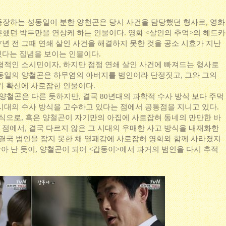
등장하는 성동일이 분한 양천곤은 당시 사건을 담당했던 형사로, 영화
분했던 박두만을 연상케 하는 인물이다. 영화 <살인의 추억>의 헤드카
17년 전 그때 연쇄 살인 사건을 해결하지 못한 것을 공소 시효가 지난
겠다는 집념을 보이는 인물이다.
형적인 소시민이자, 하지만 점점 연쇄 살인 사건에 빠져드는 형사로
동일의 양철곤은 하무염의 아버지를 범인이라 단정짓고, 그와 그의
기 확신에 사로잡힌 인물이다.
 양철곤은 다른 듯하지만, 결국 80년대의 과학적 수사 방식 보다 주먹
시대의 수사 방식을 고수하고 있다는 점에서 공통점을 지니고 있다.
 식으로, 혹은 양철곤이 자기만의 아집에 사로잡혀 동네의 만만한 바
점에서, 결국 다르지 않은 그 시대의 우매한 사고 방식을 내재화한
 결국 범인을 잡지 못한 채 열패감에 사로잡혀 영화와 함께 사라졌지
되살아 난 듯이, 양철곤이 되어 <갑동이>에서 과거의 범인을 다시 추적