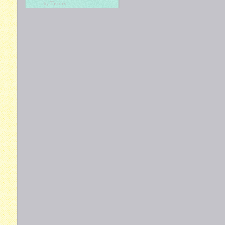
Tistory
by