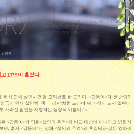
방명록
고 17년이 흘렀다.
 편의 '화성 연쇄 살인사건'을 모티브로 한 드라마, <갑동이>가 첫 방영되
 영국의 연쇄 살인범 '잭 더 리퍼'처럼 드라마 속 가상의 도시 일탄에
 후 사라진 범인을 지칭하는 상징적 이름이다.
은 <갑동이>가 영화<살인의 추억>과 비교 대상이 아니라고 밝혔지
보면, 흡사 <갑동이>는 영화 <살인의 추억>의 후일담과 같은 영화이