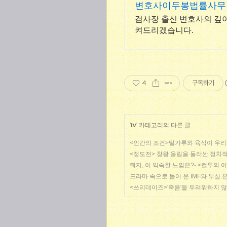
변호사이두봉법률사무
검사장 출신 변호사의 깊
켜드리겠습니다.
4
구독하기
'
tv
' 카테고리의 다른 글
<인간의 조건>밀가루와 육식이 우리
<정도전> 창왕 옹립을 둘러싼 정치적 
뭐지, 이 익숙한 느낌은?- <컬투의 어
드라마 속으로 들어 온 IMF와 부실 
<쓰리데이즈>'죽음'을 두려워하지 않