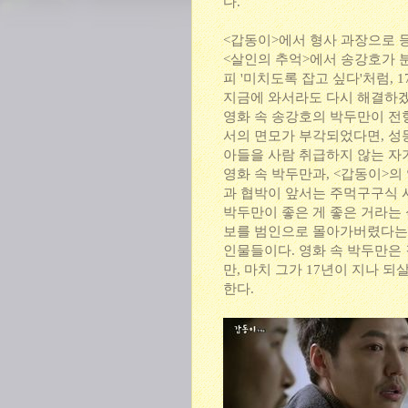
다.
<갑동이>에서 형사 과장으로 
<살인의 추억>에서 송강호가 
피 '미치도록 잡고 싶다'처럼, 
지금에 와서라도 다시 해결하
영화 속 송강호의 박두만이 전
서의 면모가 부각되었다면, 성
아들을 사람 취급하지 않는 자
영화 속 박두만과, <갑동이>의
과 협박이 앞서는 주먹구구식 
박두만이 좋은 게 좋은 거라는
보를 범인으로 몰아가버렸다는 
인물들이다. 영화 속 박두만은
만, 마치 그가 17년이 지나 
한다.