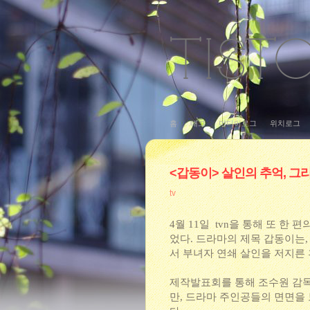
홈
태그
미디어로그
위치로그
<갑동이> 살인의 추억, 그리
tv
4월 11일 tvn을 통해 또 한
었다. 드라마의 제목 갑동이는,
서 부녀자 연쇄 살인을 저지른
제작발표회를 통해 조수원 감독
만, 드라마 주인공들의 면면을 