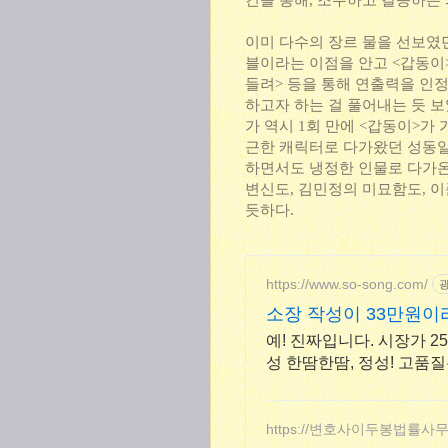
건을 통해, 조우하고 갈등하는
이미 다수의 장르 물을 선보였
블이라는 이점을 안고 <갑동이
들려> 등을 통해 연출력을 인
하고자 하는 걸 풀어내는 듯 보
가 역시 1회 만에 <갑동이>가
근한 캐릭터로 다가왔던 성동일
하면서도 냉정한 인물로 다가온
변신도, 김민정의 미묘함도, 이
듯하다.
https://www.so-song.com/
소장 작성이 33만원이
예! 진짜입니다. 시장가 25
성 한땀한땀, 정성! 고품
https://변호사이두봉법률사무