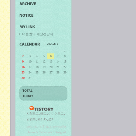
너돌양의 세상전망대.
2026.8
1
2
3
4
5
6
7
8
9
10
11
12
13
14
15
16
17
18
19
20
21
22
23
24
25
26
27
28
29
30
31
지역로그
:
태그
:
미디어로그
:
방명록
:
관리자
:
쓰기
meditator
's Blog is powered by
Daum
& Tattertools / Designed