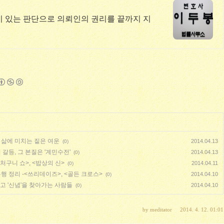
이 있는 판단으로 의뢰인의 권리를 끝까지 지
 삶에 미치는 짙은 여운
2014.04.13
(0)
갈등, 그 본질은 '계민수전'
2014.04.13
(0)
처구니 쇼>, <밥상의 신>
2014.04.11
(0)
은행 정리 -<쓰리데이즈>, <골든 크로스>
2014.04.10
(0)
고 '신념'을 찾아가는 사람들
2014.04.10
(0)
by
meditator
2014. 4. 12. 01:01