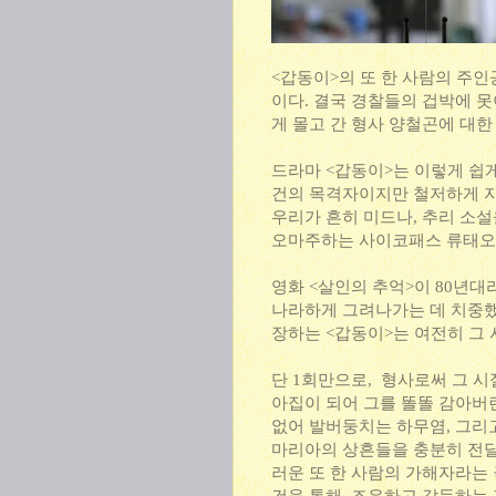
<갑동이>의 또 한 사람의 주
이다. 결국 경찰들의 겁박에 못
게 몰고 간 형사 양철곤에 대
드라마 <갑동이>는 이렇게 쉽게
건의 목격자이지만 철저하게 자
우리가 흔히 미드나, 추리 소설
오마주하는 사이코패스 류태오(
영화 <살인의 추억>이 80년대
나라하게 그려나가는 데 치중했다
장하는 <갑동이>는 여전히 그
단 1회만으로, 형사로써 그 
아집이 되어 그를 똘똘 감아버
없어 발버둥치는 하무염, 그리
마리아의 상흔들을 충분히 전달
러운 또 한 사람의 가해자라는