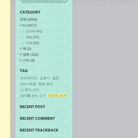
전체
(2008)
tv
(1617)
드라마
(431)
예능
(101)
다큐
(280)
책
(2)
영화
(222)
기타
(8)
쓰리데이즈
갑동이
썰전
sbs스페셜
힐링 캠프
나 혼자 산다
냄새를 보는 소녀
인간의 조건