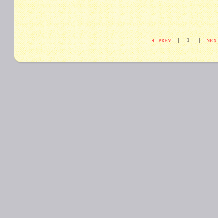
1
|
|
PREV
NEX