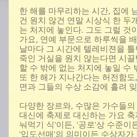
한 해를 마무리하는 시간, 집에
건 원치 않건 연말 시상식 한 두개
는 처지에 놓인다. 그도 그럴 것이
가요, 연예 부문으로 하루씩을 
날마다 그 시간에 텔레비젼을 틀
죽인 거실을 원치 않는다면 시
할 수 밖에 없는 처지에 놓일 수
또 한 해가 지나간다는 허전함도
면과 그들의 수상 소감에 흘려 잊
다양한 장르와, 수많은 가수들의
대신에 축제로 대신하는 가요 축제
눠먹기 식'이든, '공로'상 수준이
'입도선매'의 의미이든 수상자가