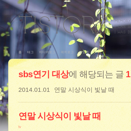
홈
태그
미디어로그
위치로그
방명록
sbs연기 대상
에 해당되는 글
1
2014.01.01
연말 시상식이 빛날 때
연말 시상식이 빛날 때
tv