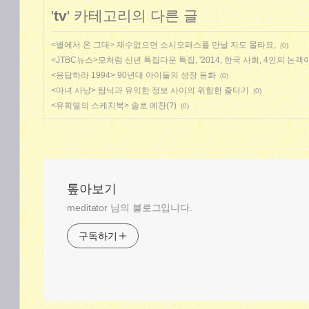
'
tv
' 카테고리의 다른 글
<별에서 온 그대> 재수없으면 소시오패스를 만날 지도 몰라요,
(0)
<JTBC뉴스>모처럼 신년 특집다운 특집, '2014, 한국 사회, 4인의 논객
<응답하라 1994> 90년대 아이들의 성장 동화
(0)
<마녀 사냥> 탐닉과 유익한 정보 사이의 위험한 줄타기
(0)
<유희열의 스케치북> 솔로 예찬(?)
(0)
톺아보기
meditator 님의 블로그입니다.
구독하기