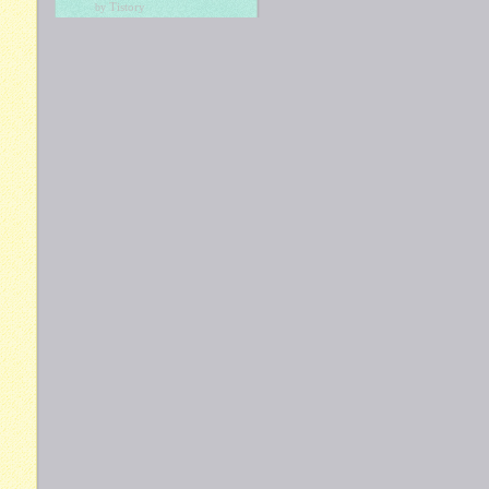
Tistory
by