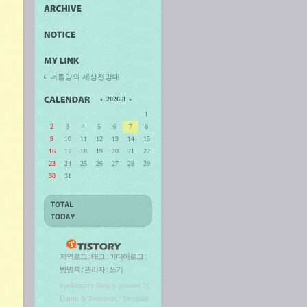
너돌양의 세상전망대.
2026.8
1
2
3
4
5
6
7
8
9
10
11
12
13
14
15
16
17
18
19
20
21
22
23
24
25
26
27
28
29
30
31
지역로그
:
태그
:
미디어로그
:
방명록
:
관리자
:
쓰기
meditator
's Blog is powered by
Daum
& Tattertools / Designed