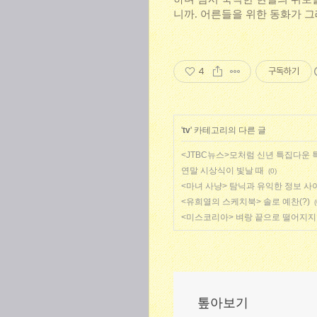
니까. 어른들을 위한 동화가 
4
구독하기
'
tv
' 카테고리의 다른 글
<JTBC뉴스>모처럼 신년 특집다운 특집
연말 시상식이 빛날 때
(0)
<마녀 사냥> 탐닉과 유익한 정보 사
<유희열의 스케치북> 솔로 예찬(?)
(
<미스코리아> 벼랑 끝으로 떨어지지
톺아보기