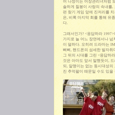
어 나정이는 어장관리녀처럼 보
솔하게 칠봉이 사랑의 속내를,
편 찾기 게임 앞에 진저리를 치
은, 비록 마지막 회를 통해 유
다.
그래서인가? <응답하라 1997
가지로 늘 어느 장면에서나 넘치
이 덜하다. 오히려 드라마는 I
삐삐, 핸드폰의 섬세한 발자취마
그 뒤의 시대를 그린 <응답하라
것은 아마도 앞서 말했듯이, 드
되, 알맹이는 없는 동시대성의 
진 추억팔이 때문일 수도 있을