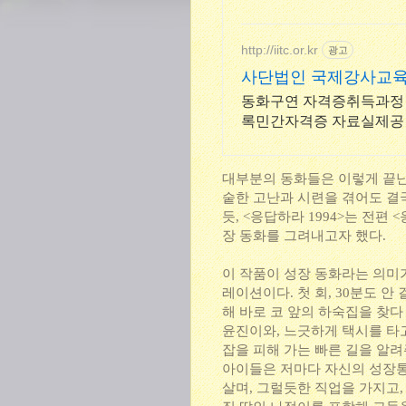
http://iitc.or.kr
광고
사단법인 국제강사교
동화구연 자격증취득과정 수강자원하는일정에맞춤과정교육 국가등
록민간자격증 자료실제공
대부분의 동화들은 이렇게 끝난
숱한 고난과 시련을 겪어도 결
듯, <응답하라 1994>는 전편
장 동화를 그려내고자 했다.
이 작품이 성장 동화라는 의미가
레이션이다. 첫 회, 30분도 
해 바로 코 앞의 하숙집을 찾다
윤진이와, 느긋하게 택시를 타고
잡을 피해 가는 빠른 길을 알
아이들은 저마다 자신의 성장통
살며, 그럴듯한 직업을 가지고,