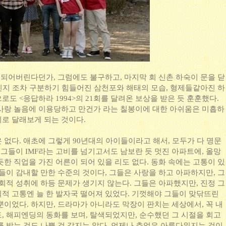
 되어버린다던가, 그럼에도 불구하고, 마지막 회 신촌 하숙이 문을 닫
엇인지 조차 구분하기 힘들어진 삼천포와 해태의 모습, 형제들같아진 하
도 <응답하라 1994>의 21회를 달려온 보상을 받은 듯 훈훈했다.
사랑 놀음에 이용당하고 만건가 라는 칠봉이에 대한 아쉬움은 미흡하
로 달래보게 되는 것이다.
없다. 애초에 그렇게 90년대의 아이들이라고 해서, 모두가 다 명문
 그들이 IMF라는 고비를 넘기고서도 남보란 듯 멋진 아파트에, 올망
한 직업을 가진 어른이 되어 있을 리도 없다. 동화 속에는 고통이 있
들이 감내할 만한 수준의 것이다, 그들은 사랑을 하고 아파하지만, 그
회적 성취에 하등 문제가 생기지 않는다. 그들은 아파했지만, 진정 그
적 고통엔 늘 한 발자국 떨어져 있었다. 기껏해야 그들이 맞닦뜨린
뿐이었다. 하지만, 드라마가 아니라도 막장이 판치는 세상에서, 꼭 내
, 해피엔딩의 동화를 보며, 탈색되었지만, 순수했던 그 시절을 회고
를 받는 것도 나쁠 것 같지는 않다. 언제나 추억은 아름다워지는 것이