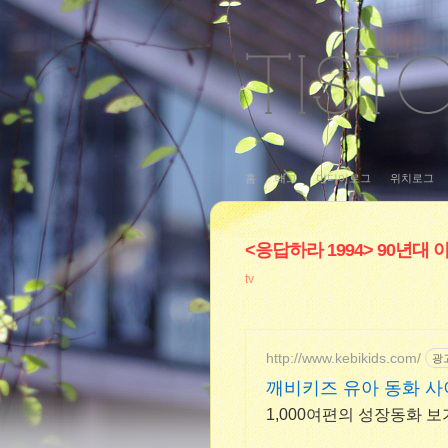
홈
태그
미디어로그
위치로그
<응답하라 1994> 90년대
tv
http://www.kebikids.com/
광
깨비키즈 유아 동화 
1,000여편의 성장동화 보