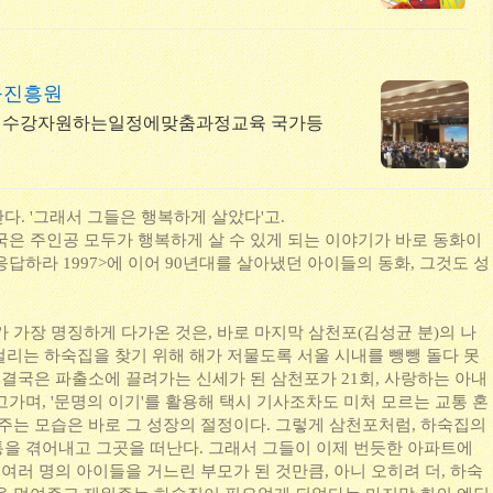
육진흥원
다. '그래서 그들은 행복하게 살았다'고.
국은 주인공 모두가 행복하게 살 수 있게 되는 이야기가 바로 동화이
 <응답하라 1997>에 이어 90년대를 살아냈던 아이들의 동화, 그것도 성
 가장 명징하게 다가온 것은, 바로 마지막 삼천포(김성균 분)의 나
안 걸리는 하숙집을 찾기 위해 해가 저물도록 서울 시내를 뺑뺑 돌다 못
 결국은 파출소에 끌려가는 신세가 된 삼천포가 21회, 사랑하는 아내
가며, '문명의 이기'를 활용해 택시 기사조차도 미처 모르는 교통 혼
려주는 모습은 바로 그 성장의 절정이다. 그렇게 삼천포처럼, 하숙집의
을 겪어내고 그곳을 떠난다. 그래서 그들이 이제 번듯한 아파트에
 여러 명의 아이들을 거느린 부모가 된 것만큼, 아니 오히려 더, 하숙