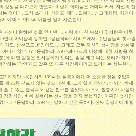
을 먹여주고 재워주는 하숙집이 필요없게 되었다는 마지막 회의 엔딩
의 성장을 다가오게 만든다. 이렇게 아이들은 저마다 커서, 자신의 집
는 것이다. 그저 쓰레기, 삼천포, 해태, 칠봉이, 빙그레처럼, 치기어
이 이제 저 마다의 이름을 얻어 자존한다.
은 자신이 원하던 것을 얻어낸다. 사랑에 대한 속설이 첫사랑은 이루
 90년대 아이들의 동화인 <응답하라> 시리즈에서, 주인공들의 첫사랑
 쓰레기도, 삼천포도,윤진이도, 빙그레도 모두 자신의 첫사랑을 성취해
 아니지 않냐고? <응답하라 1997>과 다르게 이성에 대한 사랑을 찾
분)에 대한 감정은 첫사랑이기 보다는 알을 깨고 나온 오리가 자기
생각하는 '각인'과도 같은 또 다른 성장통이라고 드라마는 치부한다.
고? 하지만 <응답하라 1994>는 칠봉이에게 더 소중한 것을 주었다.
플 때 조차 부르지 않는 부모 대신에, 그의 일에 감놔라, 배놔라 밤새
해 줄 수 있는 혈육과도 같은 친구를 얻었다. 애초에 칠봉이가 나정이
그 장면처럼, 비록 칠봉이는 첫사랑을 얻지 못했지만, 어쩌면 첫사랑
었다고 <응답하라 1994>는 말하고 싶은 듯하다. 진짜 칠봉이에게 필