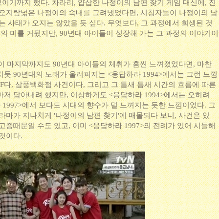
이기까지 했다. 차라리, 얍삽한 나정이의 남편 찾기 게임 대신에, 진
 오지랖넓은 나정이의 속내를 그려냈었다면, 시청자들이 나정이의 남
는 사태가 오지는 않았을 듯 싶다. 무엇보다, 그 과정에서 희생된 것
종의 미를 거뒀지만, 90년대 아이들이 성장해 가는 그 과정의 이야기이
>이 마지막까지도 90년대 아이들의 체취가 흠씬 느껴졌었다면, 마찬
듯 90년대의 노래가 울려퍼지는 <응답하라 1994>에서는 그런 느낌
MF다, 삼풍백화점 사건이다, 그리고 그 틈새 틈새 시간의 흐름에 따른
저 담아내려 했지만, 이상하게도 <응답하라 1994>에서는 오히려
 1997>에서 보다도 시대의 향수가 덜 느껴지는 듯한 느낌이었다. 그
라마가 지나치게 '나정이의 남편 찾기'에 매몰되다 보니, 사건은 있
고증때문일 수도 있고, 이미 <응답하라 1997>의 전례가 있어 시들해
 것이다.