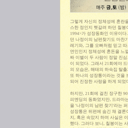
그렇게 자신의 정체성에 혼란을
스한 정인지 헷갈려 하던 칠봉
1994>가 성장동화인 이유이다
던 나정이의 남편찾기도 마찬가
레기와, 그를 오빠처럼 믿고 
연인인지 정체성에 혼돈을 느낄
짜 이별이 두 사람이 정말 진
이 되었다. 그래서 21회에야 
의 모습은, 해태의 하숙집 탈
또 하나의 성장통이라는 것을 
되어 진정한 사랑을 하게 되었
하지만, 21회에 걸친 장구한 
피엔딩의 동화였지만, 드라마는
을 '나정이의 남편 찾기'라는
성장통은 뒤편에 숨긴 채 결론이
지, 혹은 속았지 하며 사실은 
했다. 그러다 보니, 칠봉이는