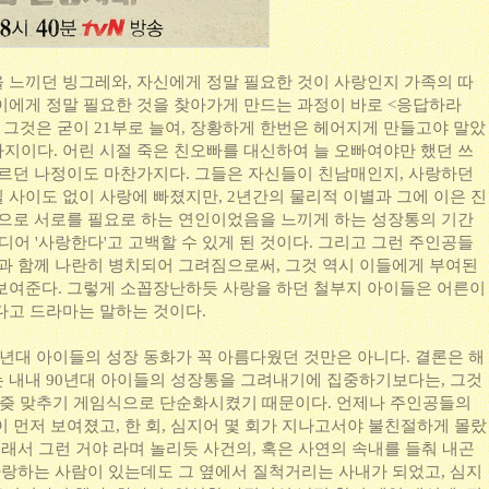
 느끼던 빙그레와, 자신에게 정말 필요한 것이 사랑인지 가족의 따
이에게 정말 필요한 것을 찾아가게 만드는 과정이 바로 <응답하라
. 그것은 굳이 21부로 늘여, 장황하게 한번은 헤어지게 만들고야 말았
지이다. 어린 시절 죽은 친오빠를 대신하여 늘 오빠여야만 했던 쓰
따르던 나정이도 마찬가지다. 그들은 자신들이 친남매인지, 사랑하던
 사이도 없이 사랑에 빠졌지만, 2년간의 물리적 이별과 그에 이은 진
심으로 서로를 필요로 하는 연인이었음을 느끼게 하는 성장통의 기간
드디어 '사랑한다'고 고백할 수 있게 된 것이다. 그리고 그런 주인공들
출과 함께 나란히 병치되어 그려짐으로써, 그것 역시 이들에게 부여된
보여준다. 그렇게 소꼽장난하듯 사랑을 하던 철부지 아이들은 어른이
다고 드라마는 말하는 것이다.
90년대 아이들의 성장 동화가 꼭 아름다웠던 것만은 아니다. 결론은 해
 내내 90년대 아이들의 성장통을 그려내기에 집중하기보다는, 그것
 퍼즞 맞추기 게임식으로 단순화시켰기 때문이다. 언제나 주인공들의
 먼저 보여졌고, 한 회, 심지어 몇 회가 지나고서야 불친절하게 몰랐
이래서 그런 거야 라며 놀리듯 사건의, 혹은 사연의 속내를 들춰 내곤
 사랑하는 사람이 있는데도 그 옆에서 질척거리는 사내가 되었고, 심지