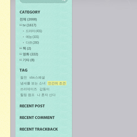
전체
(2008)
tv
(1617)
드라마
(431)
예능
(101)
다큐
(280)
책
(2)
영화
(222)
기타
(8)
썰전
sbs스페셜
냄새를 보는 소녀
인간의 조건
쓰리데이즈
갑동이
힐링 캠프
나 혼자 산다