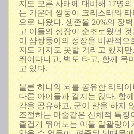
지도 모른 사태에 대비해 17명
는 가운데 쌍둥이 크리스타와 
으로 나왔다. 생존율 20%의 장
고 이들의 성장이 순조로웠던 것
이 샴쌍둥이의 성장을 비관적으로
지도 기지도 못할 거라고 했지만
뛰어다니고, 벽도 타고, 함께 목
고 있다.
물론 하나의 뇌를 공유한 타티
다른 아이들과 같지는 않다. 함께
각을 공유하고, 굳이 말을 하지
조절하는 마술같은 신체적 특징이
즐겁게 뛰어노는 이들 말괄량이
앉을 수 없듯이, 편중된 뇌때문에