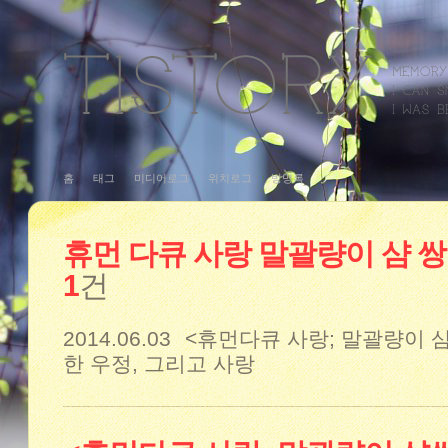
홈
태그
미디어로그
위치로그
방명록
휴먼 다큐 사랑 말괄량이 샴 
1
건
2014.06.03
<휴먼다큐 사랑; 말괄량이 
한 우정, 그리고 사랑