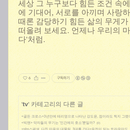
세상 그 누구보다 힘든 조건 속
에 기대어, 서로를 아끼며 사랑
때론 감당하기 힘든 삶의 무게가
떠올려 보세요. 언제나 우리의 
다'처럼.
6
구독하기
'
tv
' 카테고리의 다른 글
<골든 크로스>3년만에 테리영으로 나타난 강도윤, 점이라도 찍지 그랬
<빅맨> 약자들의 무기는 '인간에의 호소'뿐일까?
(0)
<sbs스페셜, 다친 마음의 대물림, 3대를 간다>유전이 되는 트라우마도,