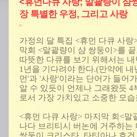
<휴먼다큐 사랑; 말괄량이 샴
장 특별한 우정, 그리고 사랑
tv
가정의 달 특집 <휴먼 다큐 사랑
막회 <말괄량이 샴 쌍둥이>를 끝
따뜻한 다큐를 보기 위해서는 내
1년을 기다려야 한다.(만약에 내
먼'과 '사랑'이라는 단어가 들
알 수 있듯이 언제나 그래왔듯 4
로서 가장 가치있고 소중한 모습
<휴먼 다큐 사랑> 마지막 회<
나다 브리티시 버논에 거주하는 
쌍둥이 크리스타, 타티아나 호건