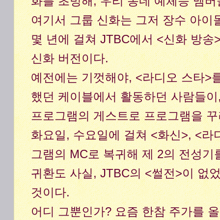
화를 초빙해, 우리 동네 예체능 멤버
여기서 그룹 신화는 그저 장수 아이
몇 년에 걸쳐 JTBC에서 <신화 방
신화 버전이다.
예전에는 기껏해야, <라디오 스타>
했던 케이블에서 활동하던 사람들이,
프로그램의 게스트로 프로그램을 꾸
화요일, 수요일에 걸쳐 <화신>, <라
그램의 MC로 복귀해 제 2의 전성기
귀환도 사실, JTBC의 <썰전>이 
것이다.
어디 그뿐인가? 요즘 한참 주가를 올