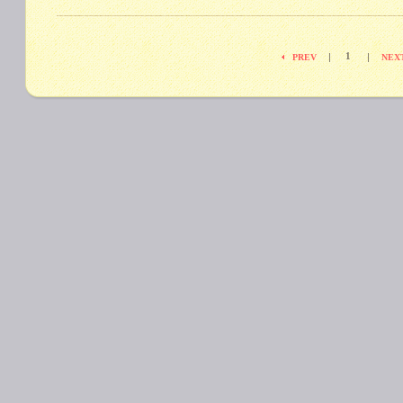
1
|
|
PREV
NEX