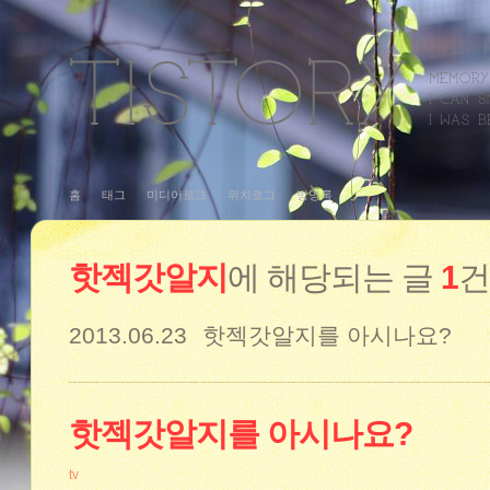
홈
태그
미디어로그
위치로그
방명록
핫젝갓알지
에 해당되는 글
1
건
2013.06.23
핫젝갓알지를 아시나요?
핫젝갓알지를 아시나요?
tv