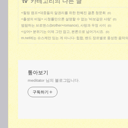
'
tv
' 카테고리의 다른 글
<힐링 캠프>대중들의 알권리를 위한 한혜진 결혼 청문회
(0)
<출생의 비밀> 시청률만으론 설명할 수 없는 '바보같은 사랑'
(0)
범람하는 브로맨스(brother+romance), 사랑과 우정 사이
(0)
<상어> 분위기는 이제 그만 잡고, 본론으로 넘어가시죠.
(0)
m.net에는 슈스케만 있는 게 아니다- 힙합, 밴드 장르별로 풍성한 음악
톺아보기
meditator 님의 블로그입니다.
구독하기