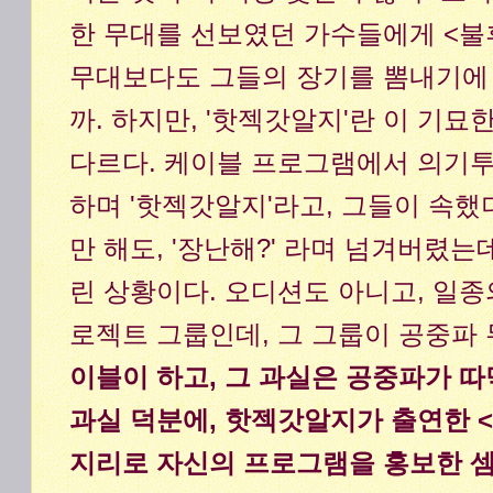
한 무대를 선보였던 가수들에게 <불
무대보다도 그들의 장기를 뽐내기에
까. 하지만, '핫젝갓알지'란 이 기
다르다. 케이블 프로그램에서 의기
하며 '핫젝갓알지'라고, 그들이 속했
만 해도, '장난해?' 라며 넘겨버렸는
린 상황이다. 오디션도 아니고, 일
로젝트 그룹인데, 그 그룹이 공중파 
이블이 하고, 그 과실은 공중파가 따
과실 덕분에, 핫젝갓알지가 출연한 <
지리로 자신의 프로그램을 홍보한 셈