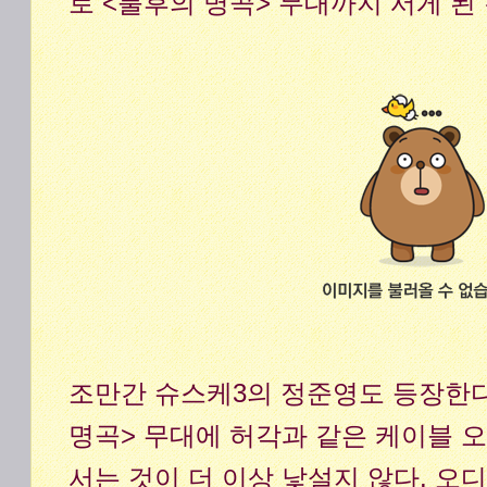
로 <불후의 명곡> 무대까지 서게 된
조만간 슈스케3의 정준영도 등장한다
명곡> 무대에 허각과 같은 케이블 
서는 것이 더 이상 낯설지 않다. 오