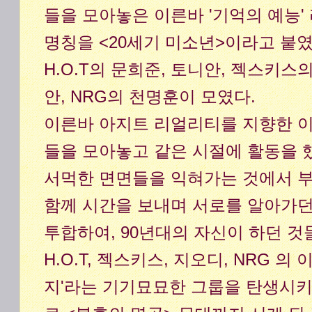
들을 모아놓은 이른바 '기억의 예능'
명칭을 <20세기 미소년>이라고 붙
H.O.T의 문희준, 토니안, 젝스키스
안, NRG의 천명훈이 모였다.
이른바 아지트 리얼리티를 지향한 이
들을 모아놓고 같은 시절에 활동을 
서먹한 면면들을 익혀가는 것에서 부
함께 시간을 보내며 서로를 알아가던
투합하여, 90년대의 자신이 하던 것
H.O.T, 젝스키스, 지오디, NRG 의
지'라는 기기묘묘한 그룹을 탄생시키