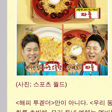
(사진; 스포츠 월드)
<해피 투겓더>만이 아니다. <우리 