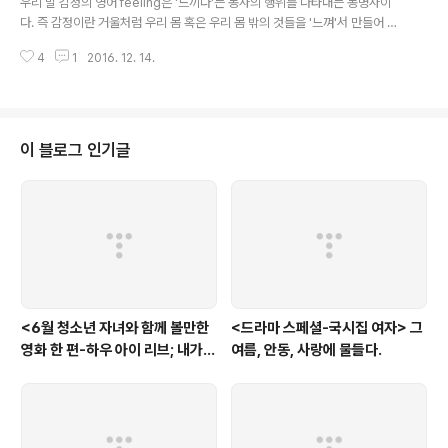
우리 말 감정의 영어 feeling은 '느끼다'는 동사의 행위를 나타내는 동명사이
말..
다. 즉 감정이란 거울처럼 우리 몸 혹은 우리 몸 밖의 것들을 '느껴'서 만들어 내
는 마음의 형태들이라는 것이다. 지극히 개인의 내면적이고 주관적인 상태이다.
4
1
2016. 12. 14.
대부분 우리 사회에서 아니 어느 사회에서나 '감정'은 개개인 고유의 것이란 생
각이 지배적이다. 그런데, 한 집단 구성원들이 공통된 감정을 드러낸다면, 비슷
한 정서의 상태를 공유하고 있다면? 그간 다큐 프라임을 만들어 온 제작진은 한
국 사회를 진단하는 다수의 다큐를 만들면서 최근 대한민국 사람들이 공통적으
로 '불안'해 하고 있다는 사실을 발견하게 되었다고 한다. 그 결과 현재의 대한민
이 블로그 인기글
국을 '감정'을 통해 설명하는 5부작이 제작되었다. 5부작의 관점은 개인의 감정
은 사회와..
<6월 청소년 자녀와 함께 볼만한
<드라마 스페셜-국시집 여자> 그
영화 한 편-하우 아이 리브; 내가
여름, 안동, 사랑에 물들다.
사는 이유> '전쟁'을 통해 성장하
는 아이