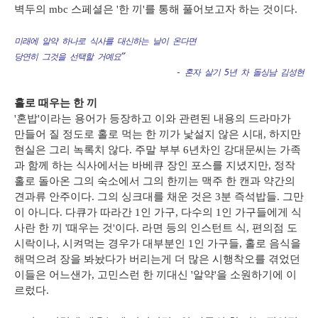
벽두의 mbc 스페셜은 '한 끼'를 통해 풀어보고자 하는 것이다.
미래에 알약 하나로 식사를 대신하는 날이 온다면

당연히 그것을 선택할 거예요”

    			          - 혼자 살기 5년 차 돌싱남 김성현
홀로 때우는 한 끼
'혼밥'이라는 용어가 등장하고 이와 관련된 내용의 드라마가
만들어 질 정도로 홀로 먹는 한 끼가 낯설지 않은 시대, 하지만
현실은 그리 녹록치 않다. 주말 부부 6년차인 강대문씨는 가족
과 함께 하는 식사에서는 바베큐 장인 포스를 지녔지만, 정작
홀로 돌아온 그의 숙소에서 그의 한끼는 맥주 한 캔과 약간의
견과류 안주이다. 그의 싱크대를 채운 것은 3분 즉석밥들. 그만
이 아니다. 다큐가 따라간 1인 가구, 다수의 1인 가구들에게 식
사란 한 끼 '때우는 것'이다. 라면 등의 인스턴트 식, 편의점 도
시락이나, 시켜먹는 경우가 대부분인 1인 가구들, 홀로 음식을
해먹으려 장을 봐놨다가 버리는게 더 많은 시행착오를 겪었던
이들은 어느샌가, 고민스런 한 끼대신 '알약'을 소원하기에 이
르렀다.