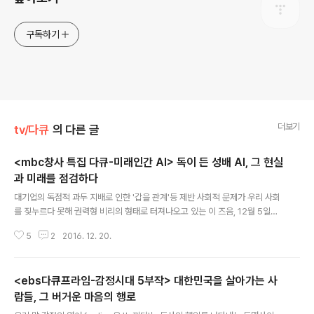
구독하기
더보기
tv/다큐
의 다른 글
<mbc창사 특집 다큐-미래인간 AI> 독이 든 성배 AI, 그 현실
과 미래를 점검하다
글 내용
대기업의 독점적 과두 지배로 인한 '갑을 관계'등 제반 사회적 문제가 우리 사회
를 짖누르다 못해 권력형 비리의 형태로 터져나오고 있는 이 즈음, 12월 5일에
서 19일까지 3부작으로 찾아온 MBC 창사 특집 다큐 는 시절을 모르는 한가로
5
2
2016. 12. 20.
운 환타지처럼 보일 지도 모른다. 하지만, 촛불 광장에서 회사 마크를 떼어냐 하
는 처지의 MBC지만 창사 특집 만큼은 '혜안'에 속한다. 우리가 미처 대비하지
못한 채 성큼 진행되고 있는 4차 산업 혁명의 현실과 미래를 촉빠르게 짚어내고
<ebs다큐프라임-감정시대 5부작> 대한민국을 살아가는 사
있기 때문이다. AI로 대변되는 4차 산업 혁명의 도래AI에 대한 이야기를 풀어내
기 위해 우선 최근 변화되고 있는 산업 환경이란 전제 조건에 대해 살펴보아야
람들, 그 버거운 마음의 행로
글 내용
할 듯하다. 최근 변화되는 산업 환경이란 한 마디로 요약하면 4차 산업 혁명을