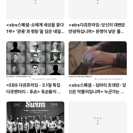
<sbs스폐셜-쇼에게 세상을 묻다
<ebs다큐프라임-당신의 대변은
1부> '관용'과 평등'을 담은 네덜
안녕하십니까> 문명이 낳은 불치
란드와 노르웨이의 예능은?
병, 뒷간에서 해법을 찾다
<EBS 다큐프라임 - 3.1절 특집
<sbs스페셜 - 심야의 초대장- 당
다큐멘터리 - 후손> 후손들이 말
신은 악플러입니까> 누군가는 강
하는 그날의 '독립운동가'들, 그리
박증으로, 또 다른 누군가는 심심
고 후손들이 짊어진 삶의 무게
풀이로, 그들이 만든 악플의 웅덩
이에 누군가는 죽임을 당할 수도
있다