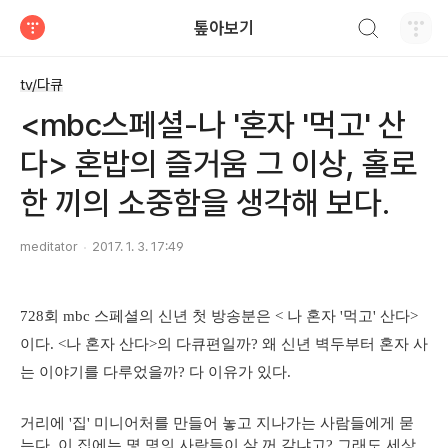
검색하기
톺아보기
티스토리
tv/다큐
<mbc스페셜-나 '혼자 '먹고' 산
다> 혼밥의 즐거움 그 이상, 홀로
한 끼의 소중함을 생각해 보다.
meditator
2017. 1. 3. 17:49
728회 mbc 스페셜의 신년 첫 방송분은 < 나 혼자 '먹고' 산다>
이다. <나 혼자 산다>의 다큐편일까? 왜 신년 벽두부터 혼자 사
는 이야기를 다루었을까? 다 이유가 있다.
거리에 '집' 미니어처를 만들어 놓고 지나가는 사람들에게 묻
는다. 이 집에는 몇 명의 사람들이 살 꺼 같냐고? 그래도 세상