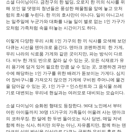
소셜 다이닝이다. 금천구의 한 빌딩, 오로지 한 끼의 식사를 위
해 모인 열 댓명의 청년들은 풍성한 해물찜을 앞에 놓고 모처
럼의 호사를 누린다. 한 끼의 호사만이 아니다. 일이 아니고서
는 일주일에 누군가와 대화를 나눌 일이 별로 없는 1인 가구가
모처럼 가족처럼 속을 터놓는 시간이기도 하다.
이렇게 다양한 우리 사회 1인 가구의 한 끼 식사를 모색해 보던
다큐는 시선을 덴마크로 옮긴다. 덴마크 코펜하겐의 한 가게,
우리 나라의 식료품 가게와 같은 곳이지만, 파는 방식이 다르
다. 비누 한 개도 반으로 잘라 살 수 있는 곳, 모든 식재료가 유
리 용기에 담겨 있어 필요한 만큼 살 수 있는 곳, 코펜하겐 과반
수에 해당하는 1인 가구를 위한 배려가 돋보이는 가게다. 심지
어 장바구니를 가져오지 않으면 가게에 구비된 주머니에 물건
을 담아갈 수 있는 곳, 1인 가구 = 인스턴트와 그 음식물 쓰레
기로 대변되는 우리네 현실과는 여러모로 대비되는 모습이다.
소셜 다이닝이 승화된 형태도 등장한다. 90대 노인에서 부터
어린 아이들까지 30명 15가구의 가족들이 어울려 사는 덴마크
의 코하우징. 한 달에 한 두번 돌아오는 식사 당번, 매일 저녁
함께 하는 식사, 하지만 의무는 아닌, 자유롭지만, 함께 하는 덴
마크의 삶의 방식을 이상으로 다큐는 궁핍한 우리의 홀로 한