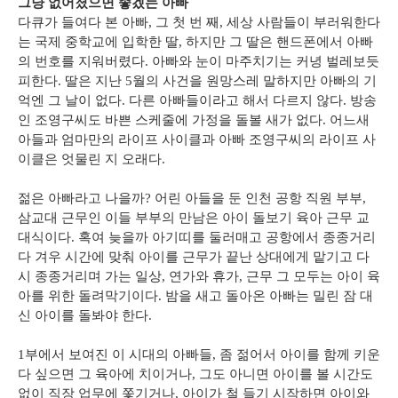
그냥 없어졌으면 좋겠는 아빠
다큐가 들여다 본 아빠, 그 첫 번 째, 세상 사람들이 부러워한다
는 국제 중학교에 입학한 딸, 하지만 그 딸은 핸드폰에서 아빠
의 번호를 지워버렸다. 아빠와 눈이 마주치기는 커녕 벌레보듯
피한다. 딸은 지난 5월의 사건을 원망스레 말하지만 아빠의 기
억엔 그 날이 없다. 다른 아빠들이라고 해서 다르지 않다. 방송
인 조영구씨도 바쁜 스케줄에 가정을 돌볼 새가 없다. 어느새
아들과 엄마만의 라이프 사이클과 아빠 조영구씨의 라이프 사
이클은 엇물린 지 오래다.
젊은 아빠라고 나을까? 어린 아들을 둔 인천 공항 직원 부부,
삼교대 근무인 이들 부부의 만남은 아이 돌보기 육아 근무 교
대식이다. 혹여 늦을까 아기띠를 둘러매고 공항에서 종종거리
다 겨우 시간에 맞춰 아이를 근무가 끝난 상대에게 맡기고 다
시 종종거리며 가는 일상, 연가와 휴가, 근무 그 모두는 아이 육
아를 위한 돌려막기이다. 밤을 새고 돌아온 아빠는 밀린 잠 대
신 아이를 돌봐야 한다.
1부에서 보여진 이 시대의 아빠들, 좀 젊어서 아이를 함께 키운
다 싶으면 그 육아에 치이거나, 그도 아니면 아이를 볼 시간도
없이 직장 업무에 쫓기거나, 아이가 철 들기 시작하면 아이와