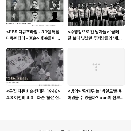
<EBS 다큐프라임 - 3.1절 특집
<수영장으로 간 남자들> '금메
다큐멘터리 - 후손> 후손들이 말
달'보다 빛났던 루저남들의 '세라
하는 그날의 '독립운동가'들, 그리
비(c'est la vie)
고 후손들이 짊어진 삶의 무게
<특집 다큐 화순 칸데라 1946>
<빙의> '황대두'는 '박일도'를 뛰
4.3 이전의 4.3 - 화순 '붉은 산
어넘을 수 있을까? ocn이 선보인
검은 피'
또 하나의 '악령 퇴치 스릴러'
의안내