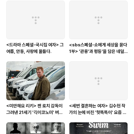
<드라마 스페셜-국시집 여자> 그
<sbs스폐셜-쇼에게 세상을 묻다
여름, 안동, 사랑에 물들다.
1부> '관용'과 평등'을 담은 네덜
란드와 노르웨이의 예능은?
<미안해요 리키> 켄 로치 감독이
<세번 결혼하는 여자> 김수현 작
그려낸 21세기 '긱이코노미' 버전
가의 눈에 비친 '헛똑똑이' 요즘 여
모던타임즈
자들