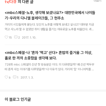
더보기
tv/다큐
의 다른 글
<mbc스페셜-노후, 생각해 보셨나요?> 대한민국에서 나이들
기-우리의 다니엘 블레이크들, 그 현주소
글 내용
거리의 시민들에게 묻는다. 당신의 노후를 어떻게 보내고 싶냐고? 대부분 지금
먹고 사느라 할 수 없었던 취미 생활을 즐기는 여유로운 노후를 떠올린다. 과연?
남녀를 가리지 않고 아직 노후를 맞이하지 않은 사람들의 천진난만했던 답을 뒤
15
2
2017. 1. 10.
로하고 이어진 다큐, 그 어떤 지옥의 묵시록보다 처연하다. 그런데 그게 바로 2
017년 노령인구 14% 고령사회에 진입한 대한민국의 민낯이다. 새해를 맞이한
mbc스페셜은 특별히 새해맞이 특집이라 이름을 내걸지 않았다. 하지만 지난
<mbc스페셜-나 '혼자 '먹고' 산다> 혼밥의 즐거움 그 이상,
주 에 이어, 이번 주 는 1인 가구 520만 시대, 노령인구 14%의 대한민국을 가
감없이 진단해 보려는 시도들이다. 거리에선 촛불을 들고 희망을 소망하지만 그
홀로 한 끼의 소중함을 생각해 보다.
글 내용
희망이 닿아야 할 지면의 구체성을 드러내고자 하는 것이랄까? 마치 다큐판, 아
728회 mbc 스페셜의 신년 첫 방송분은 이다. 의 다큐편일까? 왜 신년 벽두부
니 리얼 ..
터 혼자 사는 이야기를 다루었을까? 다 이유가 있다. 거리에 '집' 미니어처를 만
들어 놓고 지나가는 사람들에게 묻는다. 이 집에는 몇 명의 사람들이 살 꺼 같냐
6
1
2017. 1. 3.
고? 그래도 세상이 많이 변했다. 많은 사람들이 이제 식구가 많이 줄었으니 하면
서, 두 명이나 세 명을 미이어처 집의 가족으로 셈한다. 여전히 사람들의 머릿 속
에 '집'에는 '가족'이 사는 것이다. 그도 그럴 것이 tv만 틀면 나오는 드라마들은
젊은 층을 대상으로 한 경우가 아니면 대부분 대가족이 등장한다. 부모 세대와
자식 세대가 한데 살면서 세대 간 갈등과 화해가 대부분 '가족' 드라마들의 주 내
이 블로그 인기글
용이다. 여전히 '가족'이 대세인 양 하는 ..