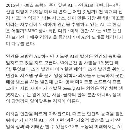
2016년 다보스 포럼의 주제였던 AI, 과연 AI로 대변되는 4차
산업 혁명이 가져올 미래의 변화는 어떤 것일까? 천 억개의 신
경 세포, 백 억개가 넘는 시냅스, 신이 만든 가장 완벽한 피조물
이라는 자부심이 무색하게 인간을 추월하고 있는 AI, 그 현실
은 어떨까? MBC 창사 특집 다큐 <미래 인간 AI>는 AI로 변신
한 프리젠터 배우 김명민을 등장시키며 AI의 도래를 체감시키
며 다큐를 연다.
인간을 모방한 AI, 하지만 어느덧 AI의 발전은 인간의 능력을
앞지르고 있을 지도 모른다. 30여년간 암 사망율 1위였던 폐
암, 무엇보다 조기 발견이 어려웠던 폐암의 조기 발견을 위해 1
년간의 시스템 구축 끝에 영상 의학과 의사들도 판독하지 못한
폐암 병소를 AI는 발견해 낸다. 영국 마이크로 소프트의 프로
그래머 사킵 사이머가 개발한 Seeing AI는 외양은 안경처럼 생
겼지만, 누 눈 앞에 있는 사물, 글자의 판독 뿐만 아니라, 상대
의 감정까지 알아맞추는 경지에 이른다.
이처럼 인간을 빠르게 따라잡으며, 때로는 인간의 능력을 훨씬
뛰어넘기 시작한 AI, 과연 이런 '과학 기술적 발전'을 그저 '산
업적 성과'라 기뻐만 할 수 있을까? 2부 노동의 미래에서는 AI