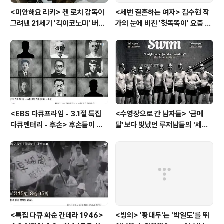
<미안해요 리키> 켄 로치 감독이
<세번 결혼하는 여자> 김수현 작
그려낸 21세기 '긱이코노미' 버전
가의 눈에 비친 '헛똑똑이' 요즘 여
모던타임즈
자들
<EBS 다큐프라임 - 3.1절 특집
<수영장으로 간 남자들> '금메
다큐멘터리 - 후손> 후손들이 말
달'보다 빛났던 루저남들의 '세라
하는 그날의 '독립운동가'들, 그리
비(c'est la vie)
고 후손들이 짊어진 삶의 무게
<특집 다큐 화순 칸데라 1946>
<빙의> '황대두'는 '박일도'를 뛰