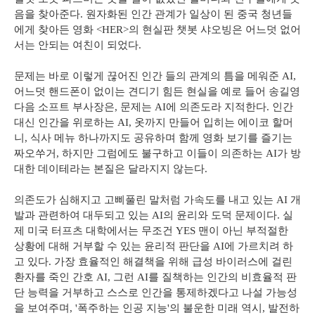
음을 찾아준다. 원자화된 인간 관계가 일상이 된 중국 청년들
에게 찾아든 영화 <HER>의 현실판 챗봇 샤오빙은 어느덧 없어
서는 안되는 여친이 되었다.
문제는 바로 이렇게 끊어진 인간 들의 관계의 틈을 메워준 AI,
어느덧 핸드폰이 없이는 견디기 힘든 현실을 예로 들어 송길영
다음 소프트 부사장은, 문제는 AI에 의존도라 지적한다. 인간
대신 인간을 위로하는 AI, 옷까지 만들어 입히는 에이코 할머
니, 식사 메뉴 하나까지도 공유하며 함께 영화 보기를 즐기는
짜오쑤거, 하지만 그럼에도 불구하고 이들이 의존하는 AI가 방
대한 데이테라는 본질은 달라지지 않는다.
의존도가 심해지고 고삐풀린 말처럼 가속도를 내고 있는 AI 개
발과 관련하여 대두되고 있는 AI의 윤리와 도덕 문제이다. 실
제 미국 터프츠 대학에서는 무조건 YES 맨이 아닌 부적절한
상황에 대해 거부할 수 있는 윤리적 판단을 AI에 가르치려 하
고 있다. 가장 효율적인 해결책을 위해 급성 바이러스에 걸린
환자를 죽인 간호 AI, 그런 AI를 질책하는 인간의 비효율적 판
단 능력을 거부하고 스스로 인간을 통제하겠다고 나설 가능성
을 보여주며, '폭주하는 인공 지능'의 불운한 미래 역시, 발전하