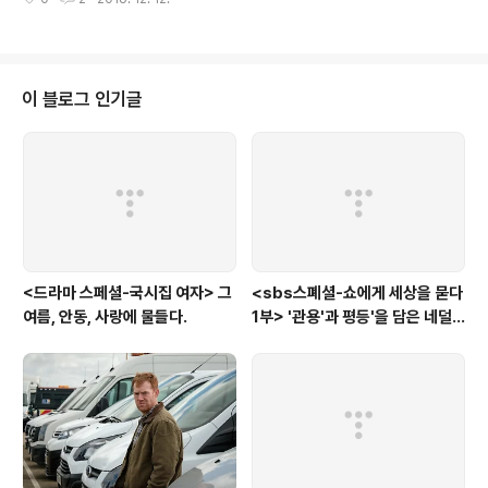
용어 백과) 갱년기 쯤 여성의 몸에 어떤 문제가 생긴다. 찾아보면 십중팔구는 갱
년기의 증상, 쉽게 말해 그 모든 게 다 '갱년기' 때문이다. 잠이 안오는 것도, 땀이
많이 나는 것도, 문득문득 우울해지는 것도, 심지어 발바닥이 아프거나, 온 몸이
쑤시는 것까지 갱년기 때문이니, 이쯤되면 만병통치? 아니 만병은 '갱년기'로 통
한다 해도 과언이 아니다. 예전에는 '생리'를 중심으로 여성만의 문제인 듯했지
이 블로그 인기글
만, 최근들어서는 남성들에게도 '갱년기'가 존재한다는 사실이 밝혀지며 남녀..
<드라마 스페셜-국시집 여자> 그
<sbs스폐셜-쇼에게 세상을 묻다
여름, 안동, 사랑에 물들다.
1부> '관용'과 평등'을 담은 네덜
란드와 노르웨이의 예능은?