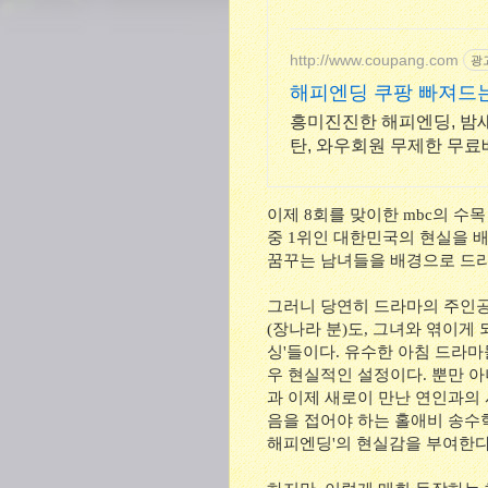
http://www.coupang.com
광
해피엔딩 쿠팡 빠져드는
흥미진진한 해피엔딩, 밤새
탄, 와우회원 무제한 무료
이제 8회를 맞이한 mbc의 수목
중 1위인 대한민국의 현실을 
꿈꾸는 남녀들을 배경으로 드라
그러니 당연히 드라마의 주인공
(장나라 분)도, 그녀와 엮이게 
싱'들이다. 유수한 아침 드라
우 현실적인 설정이다. 뿐만 
과 이제 새로이 만난 연인과의
음을 접어야 하는 홀애비 송수혁
해피엔딩'의 현실감을 부여한다