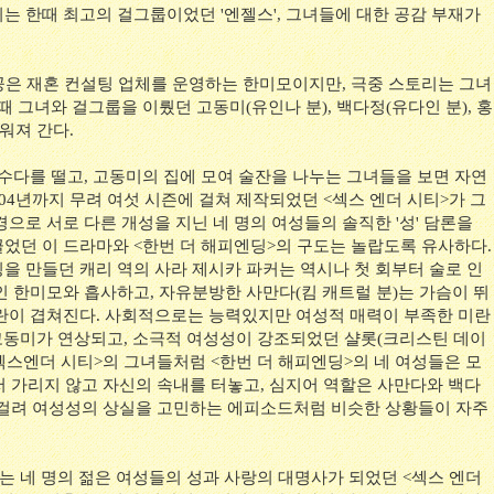
는 한때 최고의 걸그룹이었던 '엔젤스', 그녀들에 대한 공감 부재가
공은 재혼 컨설팅 업체를 운영하는 한미모이지만, 극중 스토리는 그녀
때 그녀와 걸그룹을 이뤘던 고동미(유인나 분), 백다정(유다인 분), 홍
워져 간다.
 수다를 떨고, 고동미의 집에 모여 술잔을 나누는 그녀들을 보면 자연
004년까지 무려 여섯 시즌에 걸쳐 제작되었던 <섹스 엔더 시티>가 그
으로 서로 다른 개성을 지닌 네 명의 여성들의 솔직한 '성' 담론을
었던 이 드라마와 <한번 더 해피엔딩>의 구도는 놀랍도록 유사하다.
을 만들던 캐리 역의 사라 제시카 파커는 역시나 첫 회부터 술로 인
인 한미모와 흡사하고, 자유분방한 사만다(킴 캐트럴 분)는 가슴이 뛰
란이 겹쳐진다. 사회적으로는 능력있지만 여성적 매력이 부족한 미란
 고동미가 연상되고, 소극적 여성성이 강조되었던 샬롯(크리스틴 데이
섹스엔더 시티>의 그녀들처럼 <한번 더 해피엔딩>의 네 여성들은 모
저 가리지 않고 자신의 속내를 터놓고, 심지어 역할은 사만다와 백다
 걸려 여성성의 상실을 고민하는 에피소드처럼 비슷한 상황들이 자주
 사는 네 명의 젊은 여성들의 성과 사랑의 대명사가 되었던 <섹스 엔더