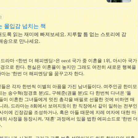
고
 몰입감 넘치는 책
도록 읽는 재미에 빠져보세요. 지루할 틈 없는 스토리에 감
배송으로 만나세요.
 드라마 <한번 더 해피엔딩>은 oecd 국가 중 이혼율 1위, 아시아 국가
배경으로 한다. 현실은 이혼율이 높지만 그래도 여전히 새로운 행복을
마는 '한번 더 해피엔딩'을 꿈꾸고자 한다.
들은 각자 한번씩 이별의 아픔을 가진 남녀들이다. 여주인공 한미모
되는 송수혁(정경호 분)도, 구해준(권율 분)도 다 한번씩 다녀온 '돌
마들이 이혼한 그녀들에게 멋진 총각을 배필로 선물한 것에 비하면 매
아니라, 드라마는 8회에서 보여지듯이 한 직장에서 같이 일하는 전부인
 사이에 긴장감을 조성하거나, 혹은 아들 때문에 지레 여자에 대한 마
의 사정을 등장시켜, '재혼' 과정에서 있을 법한 에피소드로 '한번 더
.