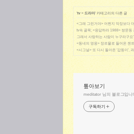
'
tv
>
드라마
' 카테고리의 다른 글
<그래 그런거야> 어쩐지 막장보다 더
tv속 골목; <응답하라 1988> 쌍
그래서 사랑하는 사람이 누구라구요?
<동네의 영웅> 장르물로 들어온 젠트리피케
<시그널> 또 다시 돌아온 '갑동이', 
톺아보기
meditator 님의 블로그입니
구독하기