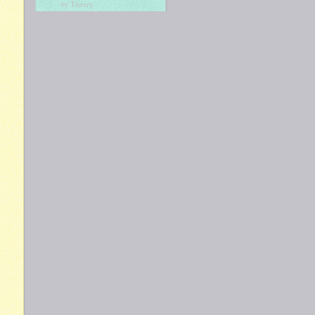
Tistory
by