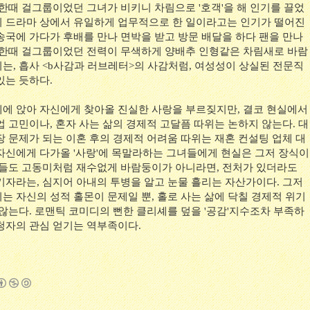
한때 걸그룹이었던 그녀가 비키니 차림으로 '호객'을 해 인기를 끌었
 드라마 상에서 유일하게 업무적으로 한 일이라고는 인기가 떨어진
송국에 가다가 후배를 만나 면박을 받고 방문 배달을 하다 팬을 만나
 한때 걸그룹이었던 전력이 무색하게 양배추 인형같은 차림새로 바람
는, 흡사 <b사감과 러브레터>의 사감처럼, 여성성이 상실된 전문직
있는 듯하다.
에 앉아 자신에게 찾아올 진실한 사랑을 부르짖지만, 결코 현실에서
 고민이나, 혼자 사는 삶의 경제적 고달픔 따위는 논하지 않는다. 대
장 문제가 되는 이혼 후의 경제적 어려움 따위는 재혼 컨설팅 업체 대
자신에게 다가올 '사랑'에 목말라하는 그녀들에게 현실은 그저 장식이
자들도 고동미처럼 재수없게 바람둥이가 아니라면, 전처가 있더라도
기자라는, 심지어 아내의 투병을 알고 눈물 흘리는 자산가이다. 그저
는 자신의 성적 홀몬이 문제일 뿐, 홀로 사는 삶에 닥칠 경제적 위기
않는다. 로맨틱 코미디의 뻔한 클리셰를 덮을 '공감'지수조차 부족하
청자의 관심 얻기는 역부족이다.