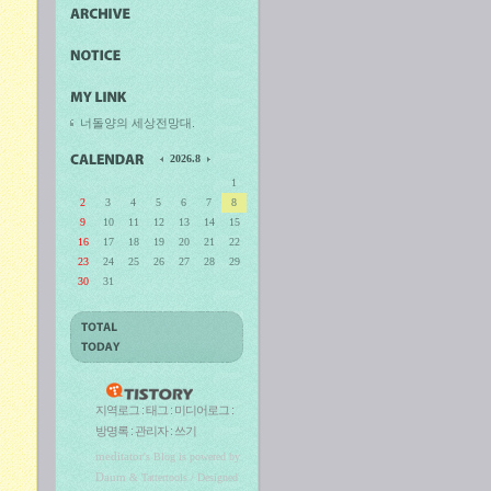
너돌양의 세상전망대.
2026.8
1
2
3
4
5
6
7
8
9
10
11
12
13
14
15
16
17
18
19
20
21
22
23
24
25
26
27
28
29
30
31
지역로그
:
태그
:
미디어로그
:
방명록
:
관리자
:
쓰기
meditator
's Blog is powered by
Daum
& Tattertools / Designed