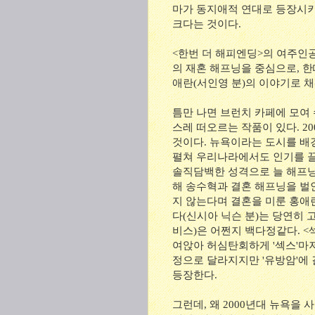
마가 동지애적 연대로 등장시키
크다는 것이다.
<한번 더 해피엔딩>의 여주인
의 재혼 해프닝을 중심으로, 한
애란(서인영 분)의 이야기로 채
틈만 나면 브런치 카페에 모여
스레 떠오르는 작품이 있다. 2
것이다. 뉴욕이라는 도시를 배경
펼쳐 우리나라에서도 인기를 끌
솔직담백한 성격으로 늘 해프닝
해 송수혁과 결혼 해프닝을 벌
지 않는다며 결혼을 미룬 홍애
다(신시아 닉슨 분)는 당연히
비스)은 어쩐지 백다정같다. <
여앉아 허심탄회하게 '섹스'마
정으로 달라지지만 '유방암'에
등장한다.
그런데, 왜 2000년대 뉴욕을