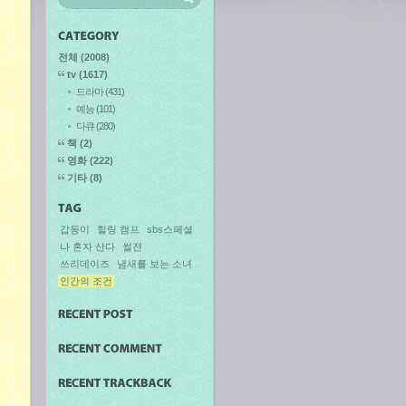
전체
(2008)
tv
(1617)
드라마
(431)
예능
(101)
다큐
(280)
책
(2)
영화
(222)
기타
(8)
갑동이
힐링 캠프
sbs스페셜
나 혼자 산다
썰전
쓰리데이즈
냄새를 보는 소녀
인간의 조건