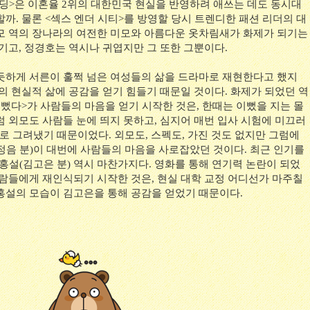
엔딩>은 이혼율 2위의 대한민국 현실을 반영하려 애쓰는 데도 동시대
까. 물론 <섹스 엔더 시티>를 방영할 당시 트렌디한 패션 리더의 대
모 역의 장나라의 여전한 미모와 아름다운 옷차림새가 화제가 되기는
기고, 정경호는 역시나 귀엽지만 그 또한 그뿐이다.
듯하게 서른이 훌쩍 넘은 여성들의 삶을 드라마로 재현한다고 했지
의 현실적 삶에 공감을 얻기 힘들기 때문일 것이다. 화제가 되었던 역
뻤다>가 사람들의 마음을 얻기 시작한 것은, 한때는 이뻤을 지는 몰
럼 외모도 사람들 눈에 띄지 못하고, 심지어 매번 입사 시험에 미끄러
대로 그려냈기 때문이었다. 외모도, 스펙도, 가진 것도 없지만 그럼에
정음 분)이 대번에 사람들의 마음을 사로잡았던 것이다. 최근 인기를
 홍설(김고은 분) 역시 마찬가지다. 영화를 통해 연기력 논란이 되었
사람들에게 재인식되기 시작한 것은, 현실 대학 교정 어디선가 마주칠
홍설의 모습이 김고은을 통해 공감을 얻었기 때문이다.