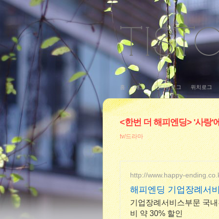
홈
태그
미디어로그
위치로그
<한번 더 해피엔딩> '사랑'
tv/드라마
http://www.happy-ending.co.
해피엔딩 기업장례서
기업장례서비스부문 국내전
비 약 30% 할인