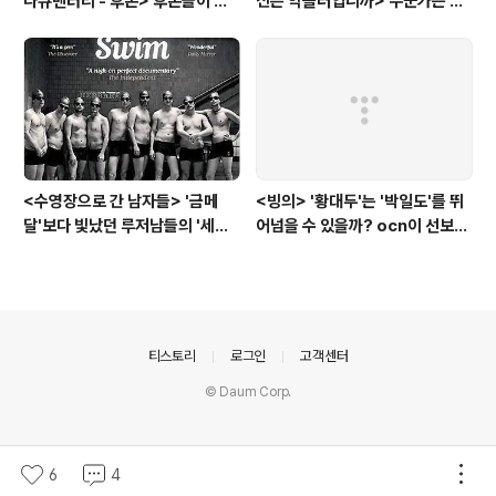
다큐멘터리 - 후손> 후손들이 말
신은 악플러입니까> 누군가는 강
하는 그날의 '독립운동가'들, 그리
박증으로, 또 다른 누군가는 심심
고 후손들이 짊어진 삶의 무게
풀이로, 그들이 만든 악플의 웅덩
이에 누군가는 죽임을 당할 수도
있다
<수영장으로 간 남자들> '금메
<빙의> '황대두'는 '박일도'를 뛰
달'보다 빛났던 루저남들의 '세라
어넘을 수 있을까? ocn이 선보인
비(c'est la vie)
또 하나의 '악령 퇴치 스릴러'
의안내
티스토리
로그인
고객센터
© Daum Corp.
6
4