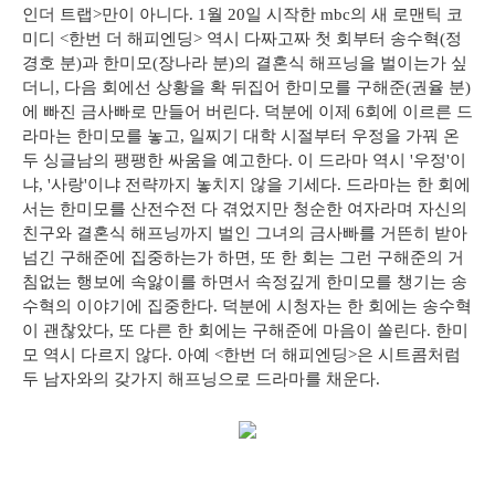
인더 트랩>만이 아니다. 1월 20일 시작한 mbc의 새 로맨틱 코
미디 <한번 더 해피엔딩> 역시 다짜고짜 첫 회부터 송수혁(정
경호 분)과 한미모(장나라 분)의 결혼식 해프닝을 벌이는가 싶
더니, 다음 회에선 상황을 확 뒤집어 한미모를 구해준(권율 분)
에 빠진 금사빠로 만들어 버린다. 덕분에 이제 6회에 이르른 드
라마는 한미모를 놓고, 일찌기 대학 시절부터 우정을 가꿔 온
두 싱글남의 팽팽한 싸움을 예고한다. 이 드라마 역시 '우정'이
냐, '사랑'이냐 전략까지 놓치지 않을 기세다. 드라마는 한 회에
서는 한미모를 산전수전 다 겪었지만 청순한 여자라며 자신의
친구와 결혼식 해프닝까지 벌인 그녀의 금사빠를 거뜬히 받아
넘긴 구해준에 집중하는가 하면, 또 한 회는 그런 구해준의 거
침없는 행보에 속앓이를 하면서 속정깊게 한미모를 챙기는 송
수혁의 이야기에 집중한다. 덕분에 시청자는 한 회에는 송수혁
이 괜찮았다, 또 다른 한 회에는 구해준에 마음이 쏠린다. 한미
모 역시 다르지 않다. 아예 <한번 더 해피엔딩>은 시트콤처럼
두 남자와의 갖가지 해프닝으로 드라마를 채운다.