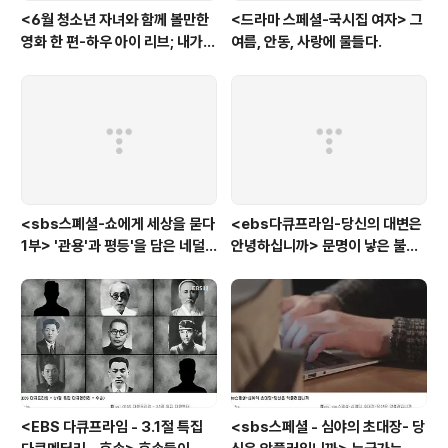
<6월 청소년 자녀와 함께 볼만한
<드라마 스페셜-국시집 여자> 그
영화 한 편-하우 아이 리브; 내가
여름, 안동, 사랑에 물들다.
사는 이유> '전쟁'을 통해 성장하
는 아이
<sbs스폐셜-쇼에게 세상을 묻다
<ebs다큐프라임-당신의 대변은
1부> '관용'과 평등'을 담은 네덜
안녕하십니까> 문명이 낳은 불치
란드와 노르웨이의 예능은?
병, 뒷간에서 해법을 찾다
<EBS 다큐프라임 - 3.1절 특집
<sbs스페셜 - 심야의 초대장- 당