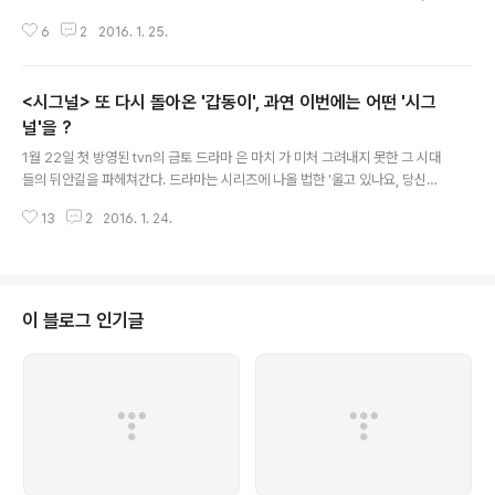
시후 분)가 등장한다. 그리고 그는 팔려서 폐점 위기에 놓인 바 '이웃'을 사들여
6
2
2016. 1. 25.
동네 주점 사장 노릇을 시작한다. 그런데, 말 그대로 '동네 장사'를 시작한 이 전
직 요원, '복수'를 꿈꾸는 그에게, 그가 사들인 주점 '이웃'도, 그가 웅크리고 앉은
이 동네도 심상치 않다. '젠트리피케이션(gentrification)'으로 시작된 현실감
<시그널> 또 다시 돌아온 '갑동이', 과연 이번에는 어떤 '시그
있는 서사의 시작예고편 영상에서 동네 유치원 아이들 앞에서 발 차기를 선보이
며, 로봇 태권 V음악을 깔며, 유치한 동네 영웅으로 시청자를 '호객'했던 , 하지
널'을 ?
글 내용
만 이제 2회를 마친 이 드라마가 가진 포부가 심상치 않..
1월 22일 첫 방영된 tvn의 금토 드라마 은 마치 가 미처 그려내지 못한 그 시대
들의 뒤안길을 파헤쳐간다. 드라마는 시리즈에 나올 법한 '울고 있나요, 당신은
울고 있나요'라는 조동진의 노래를 따라, 그 시절로 시청자를 끌어들인다. 그리
13
2
2016. 1. 24.
고, 지금으로부터 15년전 유괴된 아이의 사건으로 이야기를 시작한다. 비오는
날 운동장에서 친구가 지켜보는 가운데 우산을 든 여자와 사라진 아이, 그 아이
는 집으로 돌아오지 않았다. 그리고 15년이 흘러 이제 그 아이, 김윤정 유괴 사
건의 공소 시효가 만료될 시점이 다가왔다. 하지만, 젊은 윤정이의 엄마가 초로
의 나이가 되도록 사건은 해결되지 않았다. 그때 박해영(이제훈 분)이 우연히 집
이 블로그 인기글
어든 무전기를 통해 흘러나온 15년전 그 시절 사건에 뛰어들었던 형사 이재한
(조진웅..