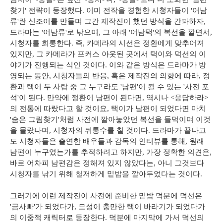
찾기' 전략이 등장했다. 이미 전작을 경험한 시청자들이 '어남
류'란 신조어를 만들며 그간 제작진이 했던 방식을 간파하자,
드라마는 '어남류'로 낚으며, 그 아래 '어남택'의 복선을 깔면서,
시청자를 희롱한다. 즉, 카메라의 시선은 정환에게 맞추어져
있지만, 그 카메라가 포커스 아웃된 곳에서 택이와 덕선의 이
야기가 진행되는 식인 것이다. 이와 같은 방식은 드라마가 방
영되는 동안, 시청자들의 반응, 혹은 제작진의 의향에 따라, 정
환과 택이 두 사람 중 그 누구라도 '남편'이 될 수 있는 '사전 포
석'이 된다. 만약에 정환이 남편이 된다면, 역시나 <응답하라>
의 전통에 따랐다고 할 것이요, 택이가 남편이 되었다면 마치
'숨은 그림찾기'처럼 사전에 깔아놓았던 복선을 들먹이며 이것
을 몰랐나며, 시청자의 뒤통수를 칠 것이다. 드라마가 끝나고
도 시청자들은 출연한 배우들과 감독의 인터뷰를 통해, 원래
남편이 누구였는가를 추적하려고 하지만, 가장 정확한 의견은,
바로 어차피 남편감은 정해져 있지 않았다는, 아니 그것보다
시청자를 낚기 위해 철저하게 밑밥을 깔아두었다는 것이다.
그러기에 이런 제작진이 사전에 준비한 밑밥 덕분에 덕선은
'금사빠'가 되었다가, 모성이 충만한 택이 바라기가 되었다가
의 이중적 캐릭터로 등장한다. 덕분에 마지막에 가서 덕선의