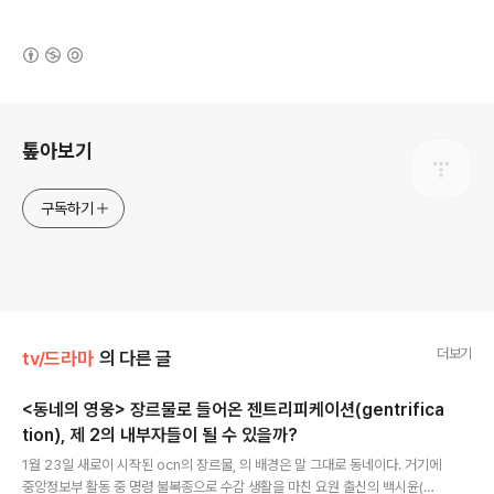
(새창열림)
로그 정보
톺아보기
구독하기
더보기
tv/드라마
의 다른 글
<동네의 영웅> 장르물로 들어온 젠트리피케이션(gentrifica
tion), 제 2의 내부자들이 될 수 있을까?
글 내용
1월 23일 새로이 시작된 ocn의 장르물, 의 배경은 말 그대로 동네이다. 거기에
중앙정보부 활동 중 명령 불복종으로 수감 생활을 마친 요원 출신의 백시윤(박