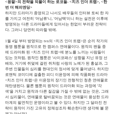
<응팔>의 전략을 되풀이 하는 로코들- <치즈 인더 트랩>, <한
번 더 해피엔딩>
하지만 드라마가 종영되고 나서도 배우들의 인터뷰 토씨 한 자
를 가지고 여전히 '어남류'니, '어남택'이니 하는 설전은 이후에
방영되는 다른 드라마들에게 있어서는 한없이 부러운 전략이
다. 그러니 당연히 따라할 밖에.
1월 4일 부터 방영되는 tvn의 <치즈 인더 트랩>은 순끼 작가의
동명 웹툰을 원작으로 한 캠퍼스 연애물이다. 원작의 팬들 중
에 드라마화 된 <치즈 인더 트랩>에 분노를 느끼는 사람들이
있는 것처럼, 원작인 웹툰은 '사이코패스' 성향을 지닌 유정 선
배와, 거기에 쥐덫에 걸린 쥐처럼 사랑의 노예가 된 홍설과, 그
주변 인물들의 심리를 현대인의 정서에 맞게 풀어냈다. 하지만
로맨틱 코미디에 걸출한 피디 이윤정에 의해 작품화된 드라마
<치즈 인더 트랩>은 이윤정의 장기인 전형적인 청춘 연애물로
재탄생된다. 물론 웹툰의 원작이 드라마화 되는 과정에 '각
색'을 거치고 원작과 다른 질감을 가질 수 밖에 없는 것은, 그래
서 심리물이, 연애물로 탈바꿈되는 것은 연애물이 융성한 드라
마계의 필연적인 운명이라고 불 수 있다. 하지만 그 달라진 전
략이 원작이 가진 고유의 정체성조차 훼손한다면 생각해 볼 문
제가 아닐까?