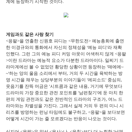
계에 등장하기 시작한 것이다.
게임과도 같은 사랑 찾기
<응팔>을 연출한 신원호 피디는 <무한도전> 예능총회에 출연
한 이경규와의 통화에서 자신의 정체성을 '예능 피디'라 재확
인했다. 그런 그의 예능 피디 커밍 아웃이 어색하지 않게 <응팔
>이란 드라마는 예능적 요소가 다분한 드라마이다. 일찌기 드
라마계에선 볼 수 없었던 황당한 상황이면 등장하는 '매에에~
~'하는 양의 울음 소리에서 부터, 거의 두 시간을 육박하는 방
영 시간을 채우는 상당부분의 이야기들이 '에피소드' 중심의,
웃음기를 잔뜩 머금은 '시트콤과 같은 내용, 거기에 무엇보다
드라마의 가장 중요한 관전 포인트를 '남편찾기'에 둔 마치 한
편의 게임 관전과도 같은 전반적인 드라마의 구조가, 여느 드
라마와는 차별성을 가진다. 그래서 실제 거의 두 편의 미니 시
리즈를 방영하는 런닝 타임에도 불구하고, <응팔>을 보다보면
어떻게 시간이 가는 줄 모르겠다는 반응이 나오는 것이다.
심지어 <응팔>은 앞선 <응사>나, <응칠>보다 더 노회한 '남편