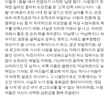
이렇게 <응팔>에서 전염되기 시작한 '남편 찾기', '사랑찾기' 전
략은 달라진 철저히 리모컨을 쥔 '고객 만족 서비스'이다. <응
팔>의 배경이 되던 시대 한 잘 생기고 멋진 남자를 두고, 순정
파의 여주인공과 악녀 조역과의 피말리는 '사랑과 전쟁'에 집
중하던 tv는 좀 더 적극적으로 리모컨을 쥔 여성 시청자층의 욕
구를 만족시키기 위해, 사실은 이러면 이래서 잘 나고, 저러면
저래서 좋은 양 손의 떡을 쥐어준다. '어남류'니 '어남택'이니 싸
우지만, 쌍문동 골목길의 공부도 못하고, 미래도 불투명했던
덕선이가 잘 나가는 스튜어디스가 되고, 공군 파일럿이랑, 당
대 최고의 바둑 기사의 사랑을 받는다는 자체가 환타지의 끝판
왕인 것이다. 마찬가지다. 사이코패스같지만 자신 앞에서는 한
없이 순정파인 재벌집 자제랑, 가난하지만 음악에 천재적인 자
신바라기인 두 남자나, 비록 아들은 딸렸지만 자상하면서도 능
력있는 기자랑, 뭇 여인들이 흠모해 마지 않는 역시나 마음마
저 따뜻한 잘생긴 의사라니, 그 나열만으로도 '므흣'해지는 구
도인 것이다. 사실은 누가 된들 동화같은 환타지이지만, 게임
을 시작 한 순간 쉬이 로그오프를 할 수 없는 게이머처럼, 시청
자들은 자신이 선택한 남편감을 향해 치달린다.