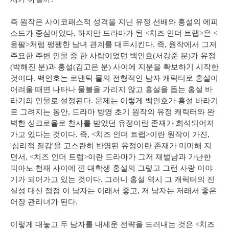
즉 원작은 사이코패스적 성격을 지닌 유정 선배와 홍설의 에피
소드가 중심이었다. 하지만 드라마가 된 <치즈 인더 트랩>은 <
응팔>처럼 팽팽한 남녀 관계를 대두시킨다. 즉, 원작에서 그저
주요한 주변 인물 중 한 사람이었던 백인호(서강준 분)가 유정
(박해진 분)과 홍설(김고은 분) 사이에 지분을 확보하기 시작한
것이다. 백인호는 로맨틱 물의 전형적인 남자 캐릭터로 홍설이
어려울 때면 나타나 물불을 가리지 않고 홍설을 돕는 홍설 바
라기의 인물로 설정된다. 문제는 이렇게 백인호가 홍설 바라기
로 그려지는 동안, 드라마 방영 초기 원작의 유정 캐릭터와 완
벽한 싱크로율로 찬사를 받았던 유정이란 존재가 희석되어져
가고 있다는 것이다. 즉, <치즈 인더 트랩>이란 원작이 가진,
'심리적 질감'을 고스란히 반영된 유정이란 존재가 미미해 지
면서, <치즈 인더 트랩>이란 드라마가 그저 재벌남과 가난한
피아노 천재 사이에 낀 대학생 홍설의 그렇고 그런 사랑 이야
기가 되어가고 있는 것이다. 그러니 홍설 역시 그 캐릭터의 진
실성 대신 점점 이 남자는 이래서 좋고, 저 남자는 저래서 좋은
어장 관리녀가 된다.
이렇게 대놓고 두 남자를 내세운 전략을 드러내는 것은 <치즈