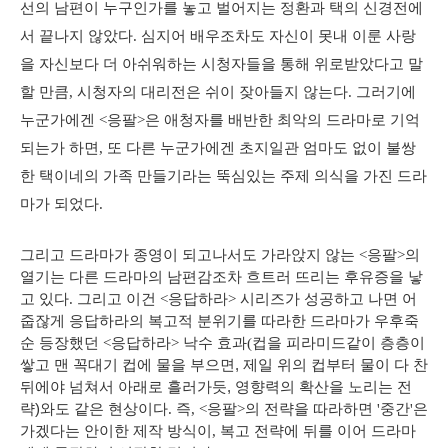
선의 남편이 누구인가를 놓고 벌어지는 정환과 택의 신경전에
서 끝나지 않았다. 심지어 배우조차도 자신이 못내 이룬 사랑
을 자신보다 더 아쉬워하는 시청자들을 통해 위로받았다고 말
할 만큼, 시청자의 대리전은 쉬이 잦아들지 않는다. 그러기에
누군가에겐 <응팔>은 애청자를 배반한 최악의 드라마로 기억
되는가 하면, 또 다른 누군가에겐 초지일관 엄마도 없이 불쌍
한 택이네의 가족 만들기라는 뚝심있는 주제 의식을 가진 드라
마가 되었다.
그리고 드라마가 종영이 되고나서도 가라앉지 않는 <응팔>의
열기는 다른 드라마의 남편감조차 흐트러 뜨리는 후유증을 낳
고 있다. 그리고 이건 <응답하라> 시리즈가 성공하고 나면 어
줍잖게 응답하라의 복고적 분위기를 따라한 드라마가 우후죽
순 등장했던 <응답하라> 낙수 효과(
컵을 피라미드같이 층층이
쌓고 맨 꼭대기 컵에 물을 부으면, 제일 위의 컵부터 물이 다 찬
뒤에야 넘쳐서 아래로 흘러가듯, 영향력의 확산을 노리는 전
략)
와도 같은 현상이다. 즉, <응팔>의 전략을 따라하면 '중간'은
가겠다는 안이한 제작 방식이, 복고 전략에 뒤를 이어 드라마