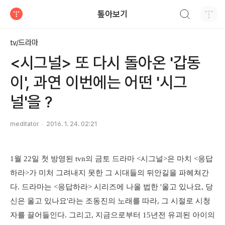
검색하기
톺아보기
티스토리
tv/드라마
<시그널> 또 다시 돌아온 '갑동
이', 과연 이번에는 어떤 '시그
널'을 ?
meditator
2016. 1. 24. 02:21
1월 22일 첫 방영된 tvn의 금토 드라마 <시그널>은 마치 <응답
하라>가 미처 그려내지 못한 그 시대들의 뒤안길을 파헤쳐간
다. 드라마는 <응답하라> 시리즈에 나올 법한 '울고 있나요, 당
신은 울고 있나요'라는 조동진의 노래를 따라, 그 시절로 시청
자를 끌어들인다. 그리고, 지금으로부터 15년전 유괴된 아이의