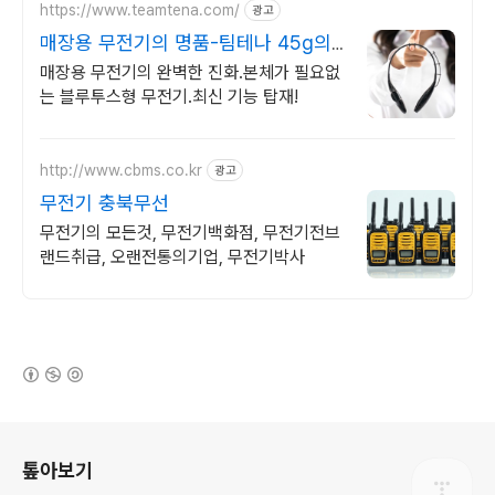
https://www.teamtena.com/
광고
매장용 무전기의 명품-팀테나 45g의
가벼움
매장용 무전기의 완벽한 진화.본체가 필요없
는 블루투스형 무전기.최신 기능 탑재!
http://www.cbms.co.kr
광고
무전기 충북무선
무전기의 모든것, 무전기백화점, 무전기전브
랜드취급, 오랜전통의기업, 무전기박사
(새창열림)
로그 정보
톺아보기