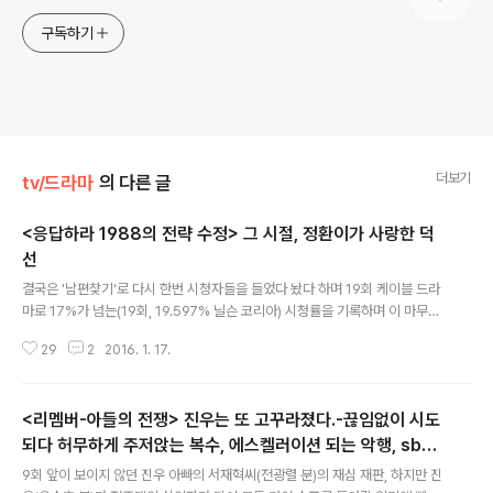
구독하기
더보기
tv/드라마
의 다른 글
<응답하라 1988의 전략 수정> 그 시절, 정환이가 사랑한 덕
선
글 내용
결국은 '남편찾기'로 다시 한번 시청자들을 들었다 놨다 하며 19회 케이블 드라
마로 17%가 넘는(19회, 19.597% 닐슨 코리아) 시청률을 기록하며 이 마무리
되었다. 이제 공중파 드라마가 10%만 넘어도 중박이라 치는 세상에서 놀라운
29
2
2016. 1. 17.
성과다. 그 보다 놀라운 것은 이제는 확연히 세대별 시청 프로그램이 갈리는 tv
콘텐츠에서, 10대에서 50대까지 거의 전세대를 아우르며 '인기'를 구가했다는
점이 시청률을 넘어서는 성과이다. 무엇보다 이런 성과를 거둔 가장 큰 요인은
<리멤버-아들의 전쟁> 진우는 또 고꾸라졌다.-끊임없이 시도
50대의 세대가 20대의 삶을 살았던 1988년이라는 '추억'과, 시대적 특수성에
도 불구하고 여전히 변함없는 '사랑'이라는 두 가지 화두가 절묘하고도 적절하
되다 허무하게 주저앉는 복수, 에스켈러이션 되는 악행, sbs
글 내용
게 버무려졌다는 점이다. 그래서 엄마와 딸이 휴지로 흐르는 눈물을 닦고, 혹은
수목극의 클리셰
9회 앞이 보이지 않던 진우 아빠의 서재혁씨(전광렬 분)의 재심 재판, 하지만 진
..