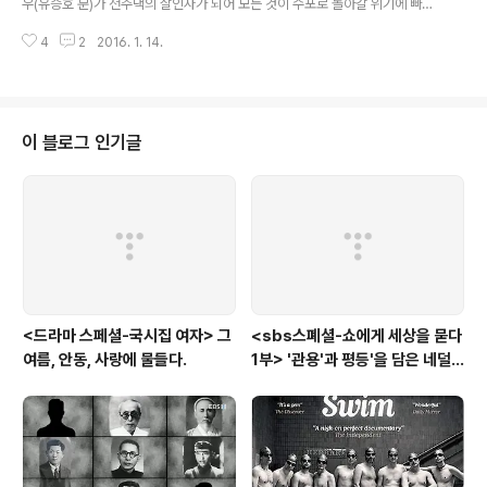
우(유승호 분)가 전주댁의 살인자가 되어 모든 것이 수포로 돌아갈 위기에 빠진
다. 그러나 청부 살해 업자를 찾아 맨몸으로 돌진한(?) 검사 이인아(박민영 분)
4
2
2016. 1. 14.
의 살신성인으로 진우를 옭아맸던 음모로부터 진우가 자유로워지고, 뜻하지 않
게 아빠 재판에서 위증을 했다 살해를 당한 전주댁의 남겨진 영상으로 '재심'의
결정적 증거가 확보되어 진우는 아빠의 무죄를 증명하기 위해 법정에 선다. 전
주댁의 영상에 이어 또 다른 결정적 증인인 의사를 호명하는 도중, 그만 진우는
기억을 잃으며 쓰러진다. 그의 과잉 기억 증후군의 반전인지, 아버지에 이은 알
이 블로그 인기글
츠하이머의 유전인지, 다음 회를 기약하면서. 언제나 '고꾸라지는' 주인공하지
만, 주인공 진우..
<드라마 스페셜-국시집 여자> 그
<sbs스폐셜-쇼에게 세상을 묻다
여름, 안동, 사랑에 물들다.
1부> '관용'과 평등'을 담은 네덜
란드와 노르웨이의 예능은?