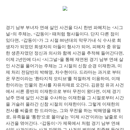
경기 남부 부녀자 연쇄 살인 사건을 다시 한번 파헤치는 <시그
널>의 주체는, <갑동이> 때처럼 형사들이다. 단지 다른 점이
있다면, <갑동이>가 그 시절 80년대의 막무가내 식 수사로 희
생자가 되었던 희생자의 아들이 형사가 되어, 피해자 중 유일
한 생존자였던 정신과 의사와 함께 사건을 추적해 들어간다면,
이제 2년만에 다시 <시그널>을 통해 재연된 경기 남부 연쇄 살
인 사건을 풀어가는 주체는 그 시절의 신참 순경 이재한과, 미
제 처리 전담반의 박해영, 차수현이다. 드라마는 과거로 부터
온 무전이라는 '환타지적 모티브'를 적절하게 이용하여, 이재
한이라는 인물의 전사를 자유자재료 오간다. 김윤정 유괴 사건
에서 서른 중반의 이재한으로 부터 무전이 왔다면, 이제 경기
남주 연쇄 살인 사건을 수사하는 이재한을 그 시절로부터 시간
을 거슬러 올라간 신참 시절의 이재한이다. 그렇게 이재한의
전사를 씨줄로 한 드라마는, 그와 무전을 하는 박해영을 매개
로, 유족들을 '통한'으로 몰아넣는 '미제 사건'이라는 날줄로 이
사건을 엮어간다. <갑동이>가 제목에서 처럼 경기 남부 연쇄
살인 사건이라는 사건 자체와 그 사건의 범인에 집중해 들어갔