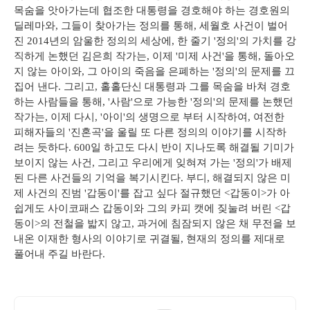
목숨을 앗아가는데 협조한 대통령을 경호해야 하는 경호원의
딜레마와, 그들이 찾아가는 정의를 통해, 세월호 사건이 벌어
진 2014년의 암울한 정의의 세상에, 한 줄기 '정의'의 가치를 강
직하게 논했던 김은희 작가는, 이제 '미제 사건'을 통해, 돌아오
지 않는 아이와, 그 아이의 죽음을 은폐하는 '정의'의 문제를 끄
집어 낸다. 그리고, 홀홀단신 대통령과 그를 목숨을 바쳐 경호
하는 사람들을 통해, '사람'으로 가능한 '정의'의 문제를 논했던
작가는, 이제 다시, '아이'의 생명으로 부터 시작하여, 여전한
피해자들의 '진혼곡'을 울릴 또 다른 정의의 이야기를 시작하
려는 듯하다. 600일 하고도 다시 반이 지나도록 해결될 기미가
보이지 않는 사건, 그리고 우리에게 잊혀져 가는 '정의'가 배제
된 다른 사건들의 기억을 복기시킨다. 부디, 해결되지 않은 미
제 사건의 진범 '갑동이'를 잡고 싶다 절규했던 <갑동이>가 아
쉽게도 사이코패스 갑동이와 그의 카피 캣에 짖눌려 버린 <갑
동이>의 전철을 밟지 않고, 과거에 침잠되지 않은 채 무전을 보
내온 이재한 형사의 이야기로 귀결될, 현재의 정의를 제대로
풀어내 주길 바란다.