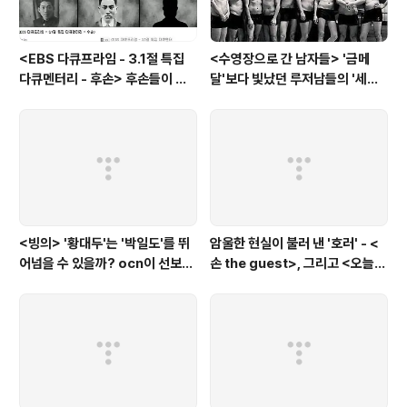
<EBS 다큐프라임 - 3.1절 특집
<수영장으로 간 남자들> '금메
다큐멘터리 - 후손> 후손들이 말
달'보다 빛났던 루저남들의 '세라
하는 그날의 '독립운동가'들, 그리
비(c'est la vie)
고 후손들이 짊어진 삶의 무게
<빙의> '황대두'는 '박일도'를 뛰
암울한 현실이 불러 낸 '호러' - <
어넘을 수 있을까? ocn이 선보인
손 the guest>, 그리고 <오늘의
또 하나의 '악령 퇴치 스릴러'
탐정>, <러블리 호러블리>