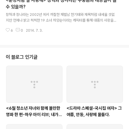
<운명처럼 널 사랑해> 장혁과 장나라는 주중원과 태공실이 될
선 도시 허름한 건물에 떨궈진 채 지갑마저 빼앗긴 출연자들은 혼란스러워했던
것도 잠시 진짜 뉴요커로 거듭나기 위해 하루하루 열심히 생활해 간다. 덕분에
수 있을까?
글 내용
먼지가 풀풀 날리던 건물은 조금씩 사람사는 냄새가 나고, 입도 뻥긋하기 힘들
장혁과 장나라는 2002년 에서 까칠한 재벌남 한기태와 제목처럼 내세울 것없
었던 언어는 '호구지책'이 ..
지만 언제나 밝고 씩씩한 19 소녀 차양순이라는 캐릭터를 통해 대중의 사랑을
받았었다. 그로부터 12년이 흐르고, 두 사람은 다시 한번 재벌남과 소텨처럼 밝
6
0
2014. 7. 3.
은(?) 여자가 되어 로맨틱 코미디 를 통해 조우하게 되었다. 과연 이들은 12년
전처럼 사랑받을 수 있을까? 두 사람이 다시 한번 호흡을 맞춘다는 이유만으로
도 는 관심의 대상이 되었다. 그런데, 막상 첫 회를 연 드라마에서 그 예전 까칠
하지만 마음은 따스했던 한기태와, 놀이공원에서 동물 탈을 뒤집어 쓰는 일을
해도 씩씩했던 차양순 대신, 주중원과 태공실이 다시 돌아온 듯 느껴지는 건 왜
이 블로그 인기글
일까? 드라마가 시작하자마자 샴푸 모델의 촬영 현장에 난입한 장인 화학의 회
장 이건(장혁 ..
<6월 청소년 자녀와 함께 볼만한
<드라마 스페셜-국시집 여자> 그
영화 한 편-하우 아이 리브; 내가
여름, 안동, 사랑에 물들다.
사는 이유> '전쟁'을 통해 성장하
는 아이