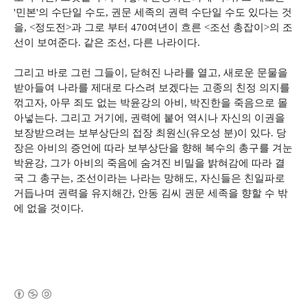
'민본'의 수단일 수도, 권문 세족의 권력 수단일 수도 있다는 것
을, <정도전>과 그로 부터 470여년이 흐른 <조선 총잡이>의 조
선이 보여준다. 같은 조선, 다른 나라이다.
그리고 바로 그런 그들이, 닫혀진 나라를 열고, 새로운 문물을
받아들여 나라를 제대로 다스려 보겠다는 고종의 친정 의지를
꺾고자, 아무 죄도 없는 박윤강의 아비, 박진한을 죽음으로 몰
아넣는다. 그리고 거기에, 권력에 붙어 역시나 자신의 이권을
보장받으려는 보부상단의 접장 최원신(유오성 분)이 있다. 당
장은 아비의 증언에 따라 보부상단을 향해 복수의 총구를 겨눈
박윤강, 그가 아비의 죽음에 숨겨진 비밀을 밝혀감에 따라 결
국 그 총구는, 조선이라는 나라는 망해도, 자신들은 친일파로
거듭나며 권력을 유지해간, 안동 김씨 권문 세족을 향할 수 밖
에 없을 것이다.
(새창열림)