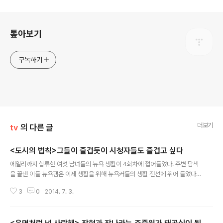
로그 정보
톺아보기
구독하기
더보기
tv
의 다른 글
<도시의 법칙>그들이 즐겁듯이 시청자들도 즐겁고 싶다
글 내용
에일리까지 합류한 여섯 남녀들의 뉴욕 생활이 4회차에 접어들었다. 주변 탐색
을 끝낸 이들 뉴욕팸은 이제 생활을 위해 뉴욕커들의 생활 전선에 뛰어 들었다.
말이 통하지 않은 김성수는 손짓 발짓까지 해가며 퀵서비스를 하고, 비련의 여
3
0
2014. 7. 3.
주인공 백진희는 눈치를 보며 컬러스프레이를 뿌린다. 지각을 한 이천희는 그
감당을 하느라 그 어느때보다도 열심히 사포질을 하고, 정경호는 미드를 제작하
는 공간에 함께 한다는 것만으로도 뿌듯해 한다. 4회에 들어선 , 뉴욕이라는 낯