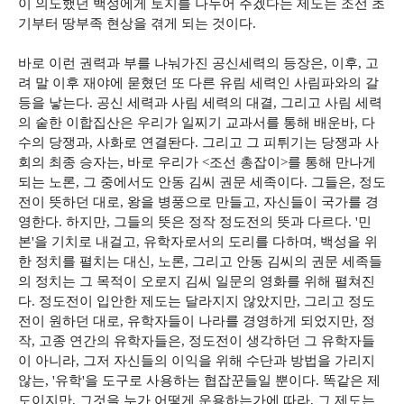
이 의도했던 백성에게 토지를 나누어 주겠다는 제도는 조선 초
기부터 땅부족 현상을 겪게 되는 것이다.
바로 이런 권력과 부를 나눠가진 공신세력의 등장은, 이후, 고
려 말 이후 재야에 묻혔던 또 다른 유림 세력인 사림파와의 갈
등을 낳는다. 공신 세력과 사림 세력의 대결, 그리고 사림 세력
의 숱한 이합집산은 우리가 일찌기 교과서를 통해 배운바, 다
수의 당쟁과, 사화로 연결돤다. 그리고 그 피튀기는 당쟁과 사
회의 최종 승자는, 바로 우리가 <조선 총잡이>를 통해 만나게
되는 노론, 그 중에서도 안동 김씨 권문 세족이다. 그들은, 정도
전이 뜻하던 대로, 왕을 병풍으로 만들고, 자신들이 국가를 경
영한다. 하지만, 그들의 뜻은 정작 정도전의 뜻과 다르다. '민
본'을 기치로 내걸고, 유학자로서의 도리를 다하며, 백성을 위
한 정치를 펼치는 대신, 노론, 그리고 안동 김씨의 권문 세족들
의 정치는 그 목적이 오로지 김씨 일문의 영화를 위해 펼쳐진
다. 정도전이 입안한 제도는 달라지지 않았지만, 그리고 정도
전이 원하던 대로, 유학자들이 나라를 경영하게 되었지만, 정
작, 고종 연간의 유학자들은, 정도전이 생각하던 그 유학자들
이 아니라, 그저 자신들의 이익을 위해 수단과 방법을 가리지
않는, '유학'을 도구로 사용하는 협잡꾼들일 뿐이다. 똑같은 제
도이지만, 그것을 누가 어떻게 운용하는가에 따라, 그 제도는