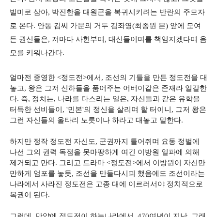
빌미로 삼아, 박진한을 대원군을 복귀시키려는 반란의 주모자
로 몬다. 안동 김씨 가문의 거두 김좌영(최종원 분) 앞에 모여
든 권신들은, 저마다 사헌부며, 대신들이며를 책임지겠다며 음
모를 키워나간다.
얼마전 종영한 <정도전>에서, 조선의 기틀을 만든 정도전을 대
놓고, 왕은 그저 신하들을 품어주는 어버이같은 존재라 일갈한
다. 즉, 정치는, 나라를 다스리는 일은, 자신들과 같은 유학을
터득한 선비들이, '민본'의 정신을 살리며 할 터이니, 그저 왕은
그런 자신들의 울타리 노릇이나 하라고 대놓고 말한다.
하지만 정작 정도전 자신도, 군권까지 틀어쥐며 요동 정벌에
나선 그의 권력 독점을 못마땅하게 여긴 이방원 일파에 의해
제거되고 만다. 그리고 드라마 <정도전>에서 이방원이 자신만
만하게 엄포를 놓듯, 조선을 만들다시피 했음에도 조선이라는
나라에서 사라진 정도전은 고종 대에 이르러서야 정치적으로
복권이 된다.
그런데, 만약에 정도전이 하늘나라에서, 470여년이 지난, 그래