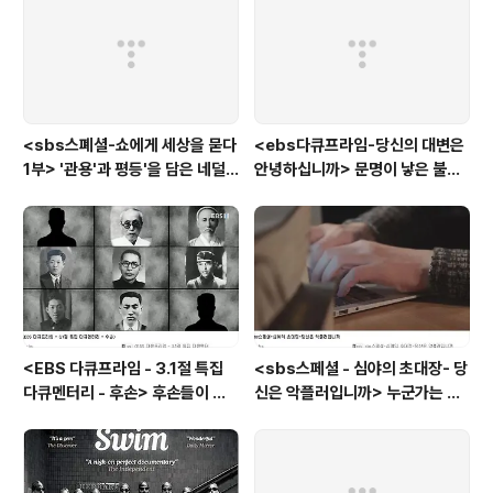
<sbs스폐셜-쇼에게 세상을 묻다
<ebs다큐프라임-당신의 대변은
1부> '관용'과 평등'을 담은 네덜
안녕하십니까> 문명이 낳은 불치
란드와 노르웨이의 예능은?
병, 뒷간에서 해법을 찾다
<EBS 다큐프라임 - 3.1절 특집
<sbs스페셜 - 심야의 초대장- 당
다큐멘터리 - 후손> 후손들이 말
신은 악플러입니까> 누군가는 강
하는 그날의 '독립운동가'들, 그리
박증으로, 또 다른 누군가는 심심
고 후손들이 짊어진 삶의 무게
풀이로, 그들이 만든 악플의 웅덩
이에 누군가는 죽임을 당할 수도
있다