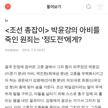
검색하기
톺아보기
티스토리
tv
<조선 총잡이> 박윤강의 아비를
죽인 원죄는 '정도전'에게?
meditator
2014. 7. 4. 06:51
결국 친정에 접어든 고종 곁에서 그의 힘이 되주었던 박윤강
(이준기 분)의 아비, 박진한(최재성 분)은 고종을 무력화시키고
자 하는 권문세가 김병제(안석환 분)의 의도대로 최원신(유오
성 분)의 총에 맞아 숨을 거둔다. 조선 제일검이라는 말이 무색
하게 딸을 구하고, 아들을 살리기 위해 스스로 총구 앞에 피 흘
리는 몸을 내민 결과이다. 김병제의 음모는 거기서 그치지 않
는다. 단지 고종의 오른팔을 죽이는 것에 그치지 않고, 그것을