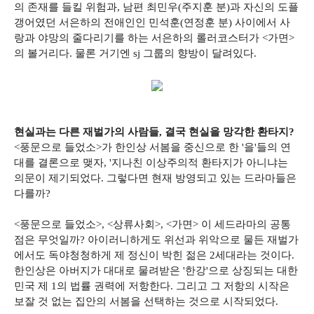
의 존재를 들킬 위험과, 남편 최민우(주지훈 분)과 자신의 도플
갱어였던 서은하의 전애인인 민석훈(연정훈 분) 사이에서 사
랑과 야망의 줄다리기를 하는 서은하의 롤러코스터가 <가면>
의 볼거리다. 물론 거기엔 sj 그룹의 향방이 달려있다.
현실과는 다른 재벌가의 사람들, 결국 현실을 망각한 환타지?
<풍문으로 들었소>가 한인상 서봄을 중신으로 한 '을'들의 연
대를 결론으로 맺자, '지나친 이상주의적 환타지가 아니냐는
의문이 제기되었다. 그렇다면 현재 방영되고 있는 드라마들은
다를까?
<풍문으로 들었소>, <상류사회>, <가면> 이 세드라마의 공통
점은 무엇일까? 아이러니하게도 위선과 위악으로 물든 재벌가
에서도 독야청청하게 제 정신이 박힌 젊은 2세대라는 것이다.
한인상은 아버지가 대대로 물려받은 '한강'으로 상징되는 대한
민국 제 1의 법률 권력에 저항한다. 그리고 그 저항의 시작은
보잘 것 없는 집안의 서봄을 선택하는 것으로 시작되었다.