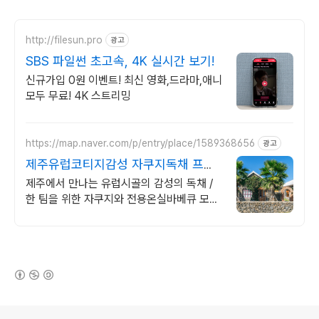
http://filesun.pro
광고
SBS 파일썬 초고속, 4K 실시간 보기!
신규가입 0원 이벤트! 최신 영화,드라마,애니
모두 무료! 4K 스트리밍
https://map.naver.com/p/entry/place/1589368656
광고
제주유럽코티지감성 자쿠지독채 프라
이빗 제주여행, 유럽감성
제주에서 만나는 유럽시골의 감성의 독채 /
한 팀을 위한 자쿠지와 전용온실바베큐 모두
다른 다양한 유럽 감성의 제주독채에서 즐기
는 프라이빗 자쿠지와 전용온실바베큐
(새창열림)
로그 정보