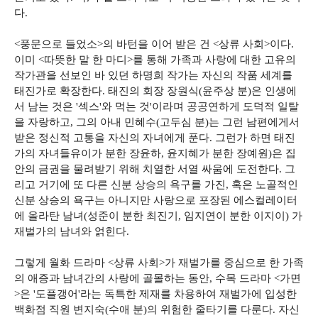
다.
<풍문으로 들었소>의 바턴을 이어 받은 건 <상류 사회>이다.
이미 <따뜻한 말 한 마디>를 통해 가족과 사랑에 대한 고유의
작가관을 선보인 바 있던 하명희 작가는 자신의 작품 세계를
태진가로 확장한다. 태진의 회장 장원식(윤주상 분)은 인생에
서 남는 것은 '섹스'와 먹는 것'이라며 공공연하게 도덕적 일탈
을 자랑하고, 그의 아내 민혜수(고두심 분)는 그런 남편에게서
받은 정신적 고통을 자신의 자녀에게 푼다. 그런가 하면 태진
가의 자녀들유이가 분한 장윤하, 윤지혜가 분한 장예원)은 집
안의 금권을 물려받기 위해 치열한 서열 싸움에 도전한다. 그
리고 거기에 또 다른 신분 상승의 욕구를 가진, 혹은 노골적인
신분 상승의 욕구는 아니지만 사랑으로 포장된 에스컬레이터
에 올라탄 남녀(성준이 분한 최진기, 임지연이 분한 이지이) 가
재벌가의 남녀와 얽힌다.
그렇게 월화 드라마 <상류 사회>가 재벌가를 중심으로 한 가족
의 애증과 남녀간의 사랑에 골몰하는 동안, 수목 드라마 <가면
>은 '도플갱어'라는 독특한 제재를 차용하여 재벌가에 입성한
백화점 직원 변지숙(수애 분)의 위험한 줄타기를 다룬다. 자신