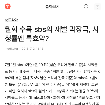
검색하기
톺아보기
티스토리
tv/드라마
월화 수목 sbs의 재벌 막장극, 시
청률엔 특효약?
meditator
2015. 7. 2. 16:13
7월 1일 sbs <가면>은 10.1%(닐슨 코리아 전국 기준)의 시청률
로 동시간대 수목 미니시리주중 1위를 했다. 같은 시간 방영되는 k
bs2의 복면 검사(5.6% 닐슨 코리아 전국 기준)와 mbc의 <맨또
롱 또똣>(7.7% 닐슨 코리아 전국 기준)을 여유롭게 제쳤다. 그런
가 하면, 역시나 sbs의 월화 드라마 <상류 사회>는 평균 8.9%의
시청률로 동시간대 mbc드라마 <화정>과 시청률 1위를 두고 엎치
락뒤칙락 하는 중이다. <별에서 온 그대>의 신드롬이 무색하게 주