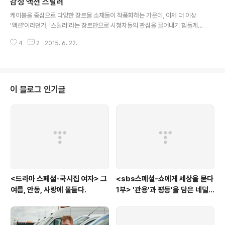
'표절'관련 여론이 잦아들지 않다. 다음 날 이 드라마의 제작사인 CJE&M은 문
감성 액션 스릴러
글 내용
제를 제기한 드라마 작가 지망생의 글이 본선에 올라 경합되었지만 아쉽게도 최
케이블을 중심으로 다양한 장르물 소재들이 작품화하는 가운데, 이제 더 이상
종 ..
'액션'이라던가, '스릴러'라는 장르만으로 시청자들의 관심을 끌어내기 힘들게
되었다. 그래서 새롭게 시작되는 작품들은 저마다의 차별화된 전략을 내세우는
4
2
2015. 6. 22.
데, 6월20일 시작된 ocn의 가 내세운 전략은 다름아닌 '사랑'이다. 하지만 여
기서의 사랑은 안타깝게도 '실종'으로 인해 꽃피우지 못한, 그래서 '완결'을 향해
물불을 가리지 않을 비극을 도태한 사랑이다. 지고지순한 연인들의 사랑 속에
숨겨진 뜻밖의 복선언뜻보기에 평범한 연인들이 있다. 집안의 권유로 선을 보러
간 남자 김도형(김무열 분), 하지만 그는 가장 무례한 태도로 일관하며 자신이
이 블로그 인기글
이 자리에 나올 뜻이 없음을 알린다. 그렇게 선자리에서 물벼락을 맞을 뻔하던
그는 그 자리 이..
<드라마 스페셜-국시집 여자> 그
<sbs스폐셜-쇼에게 세상을 묻다
여름, 안동, 사랑에 물들다.
1부> '관용'과 평등'을 담은 네덜
란드와 노르웨이의 예능은?