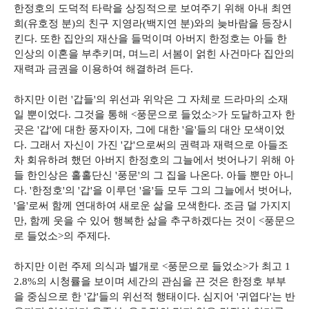
한정호의 도덕적 타락을 상징적으로 보여주기 위해 아내 최연
희(유호정 분)의 친구 지영라(백지연 분)와의 늦바람을 등장시
킨다. 또한 집안의 재산을 들먹이며 아버지 한정호는 아들 한
인상의 이혼을 부추키며, 며느리 서봄이 얽힌 사건마다 집안의
재력과 금권을 이용하여 해결하려 든다.
하지만 이런 '갑들'의 위선과 위악은 그 자체로 드라마의 소재
일 뿐이었다. 그것을 통해 <풍문으로 들었소>가 도달하고자 한
곳은 '갑'에 대한 풍자이자, 그에 대한 '을'들의 대안 모색이었
다. 그래서 자신이 가진 '갑'으로써의 권력과 재력으로 아들조
차 회유하려 했던 아버지 한정호의 그늘에서 벗어나기 위해 아
들 한인상은 홀홀단신 '풍문'의 그 집을 나온다. 아들 뿐만 아니
다. '한정호'의 '갑'을 이루던 '을'들 모두 그의 그늘에서 벗어나,
'을'로써 함께 연대하여 새로운 삶을 모색한다. 조금 덜 가지지
만, 함께 웃을 수 있어 행복한 삶을 추구하겠다는 것이 <풍문으
로 들었소>의 주제다.
하지만 이런 주제 의식과 별개로 <풍문으로 들었소>가 최고 1
2.8%의 시청률을 보이며 세간의 관심을 끈 것은 한정호 부부
을 중심으로 한 '갑'들의 위선적 행태이다. 심지어 '귀엽다'는 반