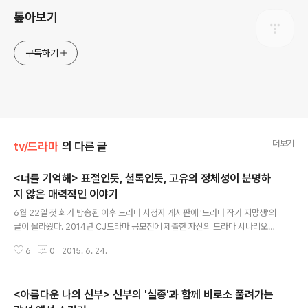
톺아보기
구독하기
더보기
tv/드라마
의 다른 글
<너를 기억해> 표절인듯, 셜록인듯, 고유의 정체성이 분명하
지 않은 매력적인 이야기
글 내용
6월 22일 첫 회가 방송된 이후 드라마 시청자 게시판에 '드라마 작가 지망생'의
글이 올라왔다. 2014년 CJ드라마 공모전에 제출한 자신의 드라마 시나리오와
내용이 지나치게 흡사하다는 내용이었다. 시청자 게시판에 올라온 작가 지망생
6
0
2015. 6. 24.
의 글은 곧 일파만파 '표절'시비로 이어졌다. 이에 의 작가 권기영은 다음 날 20
13년말부터 노상훈 감독과 함께 이 드라마와 관련된 작업을 계속해 왔으며 20
14년 7월 14일 이 작품에 대한 저작권 등록을 마쳤다고 밝혔다. 앞서 드라마 지
<아름다운 나의 신부> 신부의 '실종'과 함께 비로소 풀려가는
망생의 저작권 등록일 8월 21일보다 앞선 시점이다. 또한 그럼에도 불구하고