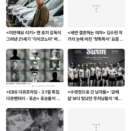
<미안해요 리키> 켄 로치 감독이
<세번 결혼하는 여자> 김수현 작
그려낸 21세기 '긱이코노미' 버전
가의 눈에 비친 '헛똑똑이' 요즘 여
모던타임즈
자들
<EBS 다큐프라임 - 3.1절 특집
<수영장으로 간 남자들> '금메
다큐멘터리 - 후손> 후손들이 말
달'보다 빛났던 루저남들의 '세라
하는 그날의 '독립운동가'들, 그리
비(c'est la vie)
고 후손들이 짊어진 삶의 무게