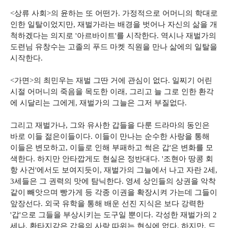
<상류 사회>의 윤하는 또 어떤가. 가정적으로 어머니의 학대로
인한 일탈이었지만, 재벌가라는 배경을 벗어나 자신의 삶을 개
척하겠다는 의지로 '아르바이트'를 시작한다. 역시나 재벌가의
도련님 유창수는 고졸의 푸드 마켓 직원을 만나 삶에의 일탈을
시작한다.
<가면>의 최민우는 재벌 그딴 거에 관심이 없다. 일찌기 어린
시절 어머니의 죽음을 목도한 이래, 그리고 늘 그로 인한 환각
에 시달리는 그에게, 재벌가의 그늘은 그저 부질없다.
그리고 재벌가나, 그와 유사한 갑들을 다룬 드라마의 동인은
바로 이들 젊은이들이다. 이들이 만나는 순수한 사랑을 통해
이들은 변모하고, 이들로 인해 부패하고 썩은 갑'은 변화를 모
색한다. 하지만 안타깝게도 현실은 정반대다. '조현아 땅콩 회
항 사건'에서도 보여지듯이, 재벌가의 그늘에서 나고 자란 2세,
3세들은 그 권력의 맛에 탐닉한다. 영세 상인들의 상권을 악착
같이 빼앗으며 빵가게 등 각종 이권을 확장시켜 가는데 그들이
앞장선다. 외국 유학을 통해 배운 선진 지식은 보다 강력한
'갑'으로 그들을 부상시키는 도구일 뿐이다. 각성한 재벌가의 2
세나, 환타지같은 갑을의 사랑 따위는 현실에 없다. 하지만, 드