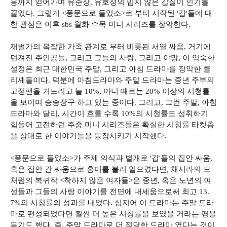
응까지 얻어가며 유준상, 유호정의 밉지 않은 갑질이 인기를
끌었다. 그렇게 <풍문으로 들었소>로 부터 시작된 '갑'들에 대
한 관심은 이후 sbs 월화 수목 미니 시리즈를 장악한다.
재벌가의 복잡한 가족 관계로 부터 비롯된 서열 싸움, 거기에
던져진 주인공들, 그리고 그들의 사랑, 그리고 야망, 이 익숙한
설정은 최근 대한민국 주말, 그리고 아침 드라마를 장악한 클
리셰들이다. 덕분에 아침드라마와 주말 드라마는 중년 주부의
고정팬을 거느리고 늘 10%, 아니 때로는 20% 이상의 시청률
을 보이며 승승장구 하고 있는 중이다. 그리고, 그런 주말, 아침
드라마와 달리, 시간이 흐를 수록 10%의 시청률도 성취하기
힘들어 고전하던 주중 미니 시리즈들은 확실한 시청률 타켓층
을 상대로 한 이야기들을 등장시키기 시작했다.
<풍문으로 들었소>가 주제 의식과 별개로 '갑'들의 집안 싸움,
혹은 집안 간 싸움으로 흥미를 불러 일으켰다면, 채시라의 모
처럼의 복귀작 <착하지 않은 여자들>은 중년, 혹은 노년의 여
성들과 그들의 사랑 이야기를 전면에 내세움으로써 최고 13.
7%의 시청률의 성과를 내었다. 심지어 이 드라마는 주말 드라
마로 편성되었다면 훨씬 더 높은 시청률을 보였을 거라는 평을
듣기도 했다. 즉, 주말 드라마로 더 적당한 드라마 였다는 것이