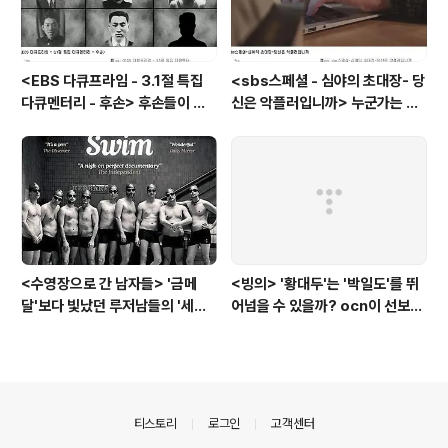
<EBS 다큐프라임 - 3.1절 특집
<sbs스페셜 - 심야의 초대장- 당
다큐멘터리 - 후손> 후손들이 말
신은 악플러입니까> 누군가는 강
하는 그날의 '독립운동가'들, 그리
박증으로, 또 다른 누군가는 심심
고 후손들이 짊어진 삶의 무게
풀이로, 그들이 만든 악플의 웅덩
이에 누군가는 죽임을 당할 수도
있다
<수영장으로 간 남자들> '금메
<빙의> '황대두'는 '박일도'를 뛰
달'보다 빛났던 루저남들의 '세라
어넘을 수 있을까? ocn이 선보인
비(c'est la vie)
또 하나의 '악령 퇴치 스릴러'
의안내
티스토리
로그인
고객센터