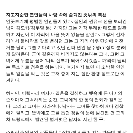
지고지순한 연인들의 사랑 속에 숨겨진 뜻밖의 복선
언뜻보기에 평범한 연인들이 있다. 집안의 권유로 선을 보러간
남자 김도형(김무열 분), 하지만 그는 가장 무례한 태도로 일관
하며 자신이 이 자리에 나올 뜻이 없음을 알린다. 그렇게 선자
리에서 물벼락을 맞을 뻔하던 그는 그 자리 이후 단숨에 자전
거를 달려, 그를 기다리고 있던 진짜 연인 윤주영(고성희 분)에
게 달려온다. 굳이 결혼까지 바라지도 않는다는 그녀, 그런 그
녀에게 무릎을 끓어 '나의 신부가 되어주시겠습니까'라며 떨리
는 목소리로 청혼을 하는 남자. 여기까지 보면 이 소박한 연인
들의 앞길을 막는 것은 그저 층이 지는 집안 환경 정도로만 여
겨진다.
하지만, 어렵사리 여자가 결혼을 결심하고 뱃속에 든 아이의
존재마저 고백하려는 순간, 그녀에게 한 통의 전화가 걸려온
다. 그리고 그녀는 사라진다. 남자는 그녀를 찾아헤매다 경찰
에게 알리고, 뜻밖에도 그를 돕던 경찰의 눈에 발견된 건 그의
차 트렁크에서 발견된 벌거벗은 남자의 시신 한 구!
스릴러와 액션의 작품들이 다양하게 만들어 지는 가운데 매 작