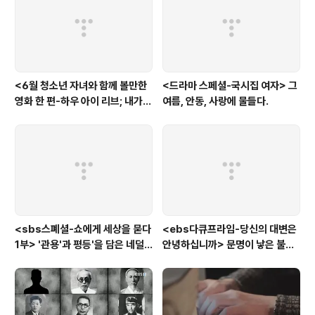
<6월 청소년 자녀와 함께 볼만한
<드라마 스페셜-국시집 여자> 그
영화 한 편-하우 아이 리브; 내가
여름, 안동, 사랑에 물들다.
사는 이유> '전쟁'을 통해 성장하
는 아이
<sbs스폐셜-쇼에게 세상을 묻다
<ebs다큐프라임-당신의 대변은
1부> '관용'과 평등'을 담은 네덜
안녕하십니까> 문명이 낳은 불치
란드와 노르웨이의 예능은?
병, 뒷간에서 해법을 찾다