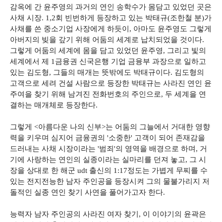
감옥에 간 윤주영의 과거의 연인 송학수가 몸담고 있었던 곳은
사채 시장. 1,2회 빈번하게 등장하고 있는 박태규(조한철 분)가
사채를 쓴 중소기업 사장에게 하듯이, 아마도 윤주영도 그렇게
아버지의 빚을 갚기 위해 어둠의 세계로 납치되었을 것이다.
그렇게 어둠의 세계에 몸을 담고 있었던 윤주영, 그리고 빛의
세계에서 제 1금융권 신국은행 기업 금융부 과장으로 일하고
있는 김도형, 그들의 매개는 뜻밖에도 박태규이다. 김도형의
고객으로 세려 건설 사람으로 등장한 박태규는 사라진 연인 윤
주여을 찾기 위해 남겨진 전화번호의 주인으로, 두 세계을 연
결하는 매개체로 등장한다.
그렇게 <아름다운 나의 신부>는 어둠의 그늘에서 거대한 영향
력을 키우며 심지어 금융권의 '소중한' 고객이 되어 존재감을
드러내는 사채 시장이라는 '범죄'의 영역을 배경으로 하며, 거
기에 사랑하는 연인의 실종이라는 실마리를 던져 놓고, 그 시
장을 상대로 한 해군 udt 출신의 1:17정도는 가볍게 무찌를 수
있는 전지전능한 남자 주인공을 등장시켜 그의 물불가리지 저
돌적인 실종 연인 찾기 사연을 풀어가고자 한다.
능력자 남자 주인공의 사라진 여자 찾기, 이 이야기의 윤곽은