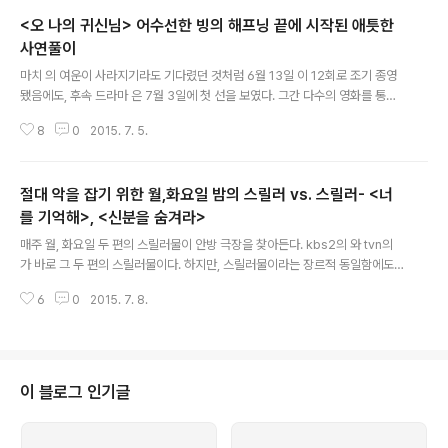
게 주중 미니시리즈에서 고전하고 있던 sbs 미니 시리즈에게 주중 1위의 영광
<오 나의 귀신님> 어수선한 빙의 해프닝 끝에 시작된 애틋한
을 안겨주고 있는 이들 월화수목 미니 시리즈의 공통점은 공교롭게도 재벌가의
치열한 가족 싸움이라는 것이다. 결국 시청률의 보증 수표는 '재벌' 그리고 '막
사연풀이
글 내용
장'이라는 것일까? '갑들의 풍자에서 시작하여, '갑들에 대한 탐닉으로..
마치 의 여운이 사라지기라도 기다렸던 것처럼 6월 13일 이 12회로 조기 종영
됐음에도, 후속 드라마 은 7월 3일에 첫 선을 보였다. 그간 다수의 영화를 통해
영화배우로 단단히 자리매김했음에도, tv 드라마 출연에는 뜸이 길었던 박보영
8
0
2015. 7. 5.
의 출연작이 공중파가 아닌 케이블 tvn이라는 것만으로도 화제가 , 하지만 뜻밖
에도 1회 시선을 사로잡은 것은 박보영이 아니라, 제목의 그 귀신, 김슬기였다.
한을 품고 죽어 하늘로 오르지 못해 이승을 헤매며 숱한 남자들을 호리고 다니
절대 악을 잡기 위한 월,화요일 밤의 스릴러 vs. 스릴러- <너
는 문제 귀신 김슬기의 명불허전 귀신 연기가 오롯이 첫 회의 드라마를 이끌었
다. 박보영의 선택, 장고 끝에? 무당이 될 팔자를 타고나 귀신이 따라다니는 여
를 기억해>, <신분을 숨겨라>
글 내용
자, 이 캐릭터가 낯설지 않다. 그렇다 바로 2013년 sbs에서 방영했던 의 태공
매주 월, 화요일 두 편의 스릴러물이 안방 극장을 찾아든다. kbs2의 와 tvn의
실이 ..
가 바로 그 두 편의 스릴러물이다. 하지만, 스릴러물이라는 장르적 동일함에도
불구하고 이 두 편의 색채는 다르다. '사랑하고 치유하는' 로맨틱 스릴러를 표방
6
0
2015. 7. 8.
한 가 피비린내 나는 살인 사건을 배경으로 범죄심리학 교수 이현(서인국 분)과
경찰인 차지안(장나라 분)의 달달한 러브 스토리를 메인으러 내세운 반면, 도심
액션 스릴러를 표방한 는 매회 유혈이 낭자한 현실감있는 액션을 중심으로 수사
5과의 지능적 범죄 수사가 화면을 채운다. 절대 악을 향해 다가가는 여정하지만
그럼에도 불구하고 이 두 편의 스릴러에는 공통점이 있다. 바로 아직은 정체를
이 블로그 인기글
드러내지 않지만 결국 궁극적으로 도달하게 될 절대 악을 향해 가는 여정이라는
점이 그..