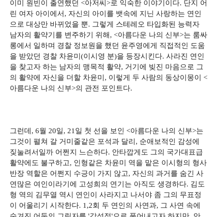
이미 원빈이 출연했던 <아저씨>로 익숙한 이야기이다. 단지 어
린 여자 아이에서, 자신의 아이를 뱃속에 지닌 사랑하는 연인
으로 대상만 바뀌었을 뿐. 그렇게 스테레오 타입화된 능력자
남자의 활약기를 변주하기 위해, <아름다운 나의 신부>는 룸싸
롱에서 일하며 경찰 정보원을 했던 윤주영에게 직접적인 도움
을 받았던 경찰 차윤미(이시영 분)을 등장시킨다. 사라진 연인
을 찾고자 하는 남자의 맹목적 활약, 거기에 빚진 마음으로 그
의 활약에 자신을 더할 차윤미, 이렇게 두 사람의 동상이몽이 <
아름다운 나의 신부>의 관전 포인트다.
그런데, 6월 20일, 21일 첫 선을 보인 <아름다운 나의 신부>는
그것이 펼쳐 갈 거미줄같은 포석과 달리, 순애보적인 감성에
짖눌려서일까 어쩐지 느슨하다. 안타깝게도 그의 국가대표급
활약에도 불구하고, 인형같은 차윤미 역을 맡은 이시형의 형사
반장 역할은 어쩐지 수긍이 가지 않고, 자신의 과거를 숨긴 사
연많은 여인이라기에 고성희의 연기는 아직도 생경하다. 김도
형 역의 김무열 역시 연인이 사라지고 나서야 좀 그의 무표정
이 어울리기 시작한다. 1,2회 두 연인의 사연과, 그 사연 속에
숨겨진 어둠의 그림자를 '감성적'으로 풀어내고자 하지만, 안