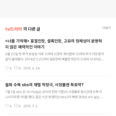
더보기
tv/드라마
의 다른 글
<너를 기억해> 표절인듯, 셜록인듯, 고유의 정체성이 분명하
지 않은 매력적인 이야기
글 내용
6월 22일 첫 회가 방송된 이후 드라마 시청자 게시판에 '드라마 작가 지망생'의
글이 올라왔다. 2014년 CJ드라마 공모전에 제출한 자신의 드라마 시나리오와
내용이 지나치게 흡사하다는 내용이었다. 시청자 게시판에 올라온 작가 지망생
6
0
2015. 6. 24.
의 글은 곧 일파만파 '표절'시비로 이어졌다. 이에 의 작가 권기영은 다음 날 20
13년말부터 노상훈 감독과 함께 이 드라마와 관련된 작업을 계속해 왔으며 20
14년 7월 14일 이 작품에 대한 저작권 등록을 마쳤다고 밝혔다. 앞서 드라마 지
월화 수목 sbs의 재벌 막장극, 시청률엔 특효약?
망생의 저작권 등록일 8월 21일보다 앞선 시점이다. 또한 그럼에도 불구하고
글 내용
'표절'관련 여론이 잦아들지 않다. 다음 날 이 드라마의 제작사인 CJE&M은 문
7월 1일 sbs 은 10.1%(닐슨 코리아 전국 기준)의 시청률로 동시간대 수목 미
제를 제기한 드라마 작가 지망생의 글이 본선에 올라 경합되었지만 아쉽게도 최
니시리주중 1위를 했다. 같은 시간 방영되는 kbs2의 복면 검사(5.6% 닐슨 코
종 ..
리아 전국 기준)와 mbc의 (7.7% 닐슨 코리아 전국 기준)을 여유롭게 제쳤다.
6
0
2015. 7. 2.
그런가 하면, 역시나 sbs의 월화 드라마 는 평균 8.9%의 시청률로 동시간대 m
bc드라마 과 시청률 1위를 두고 엎치락뒤칙락 하는 중이다. 의 신드롬이 무색하