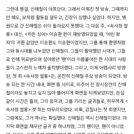
그런데 웬걸, 신해철이 아프단다. 그래서 미뤄진 첫 방송, 그때까지
만 해도, 모처럼 활동을 앞두고, 긴장이 심했나 싶었다. 하지만, 병
원으로 간 신해철은 쉬이 돌아오지 못했다. 그 다음 주, <속사정 쌀
롱> 대신, <히든 싱어> 이승환 편이 재방영되었을 때, '어린 왕
자'의 귀환 같았던 이승환도 이승환이었지만, 그를 통해 환영처럼
그와 동시대를 나누었던 신해철이. 그들이 활약했던 시대가, 그들
로 인해 위로받으며 살아왔던 '팬'이라 이름붙여진 한 시대의 사람
들이 고스란히 느껴져 울컥했더랬다. 그리고, 이제 어렵사리 방영
된, 첫 회 <속사정 쌀롱>은, 온전히 신해철 추모 방송이 되었다. 방
송 되는 한 시간 내내, 화면 틈 사이로, 비추어 진 잠시잠깐의 신해
철이라도 놓치고 싶지 읺아 뚫어지게 화면을 지켜보았지만, 쏜살
같이 시간은 흘러, 그의 음악과, 그를 기리는 글귀들로, 허무하게 <
속사정 쌀롱> 첫 회는 마무리되었다. 비록, 감질나는 첫 회였지만,
그럼에도, 그거 하나는 확실했다. 신해철은 역시 신해철이었다. 마
지막 화면을 채우던 글귀 중 하나처럼, 그의 팬이던, 팬이 아니었