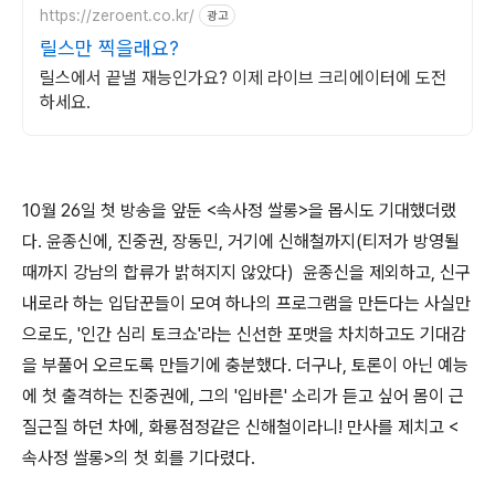
https://zeroent.co.kr/
광고
릴스만 찍을래요?
릴스에서 끝낼 재능인가요? 이제 라이브 크리에이터에 도전
하세요.
10월 26일 첫 방송을 앞둔 <속사정 쌀롱>을 몹시도 기대했더랬
다. 윤종신에, 진중권, 장동민, 거기에 신해철까지(티저가 방영될
때까지 강남의 합류가 밝혀지지 않았다) 윤종신을 제외하고, 신구
내로라 하는 입답꾼들이 모여 하나의 프로그램을 만든다는 사실만
으로도, '인간 심리 토크쇼'라는 신선한 포맷을 차치하고도 기대감
을 부풀어 오르도록 만들기에 충분했다. 더구나, 토론이 아닌 예능
에 첫 출격하는 진중권에, 그의 '입바른' 소리가 듣고 싶어 몸이 근
질근질 하던 차에, 화룡점정같은 신해철이라니! 만사를 제치고 <
속사정 쌀롱>의 첫 회를 기다렸다.