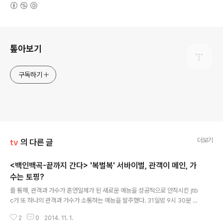
(새창열림)
로그 정보
톺아보기
구독하기
더보기
tv
의 다른 글
<백인백곡-끝까지 간다> '복벌복' 서바이벌, 관객이 메인, 가
수는 토핑?
글 내용
를 통해, 관객과 가수가 혼연일체가 된 새로운 예능을 성공적으로 안착시킨 jtb
c가 또 하나의 관객과 가수가 소통하는 예능을 발주했다. 31일밤 9시 30분 첫
선을 보인 가 바로 그것이다. 가수가 나와 자신의 곡이 아닌 곡을 불러 '서바이
2
0
2014. 11. 1.
벌' 경연을 하는 프로그램은 tvn의 가 있었다. (2013,8~2014,2)는 기존 가수