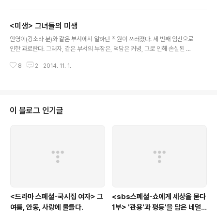
와, 가수가 아닌 타 분야의 출연자가 나와, 노래방 기기 앞에서 한 곡을 놓고 우
열을 가르던 프로그램이었다. 여기서 가수들은 미리 정해진 곡을 연습하고 나올
<미생> 그녀들의 미생
수 있는 장점이 있었던 반면, 그와 동일한 곡을 연습한 기성 가수가 아닌 라이벌
글 내용
에, 그것을 판정하는 것이 관객이 아닌, 노래방 기계라는 함정을 지닌 프로그램
안영이(강소라 분)와 같은 부서에서 일하던 직원이 쓰러졌다. 세 번째 임신으로
이었다. 때문에 가수가 제 아무리 관객을 감동시킨 절창을 해도, 노래방..
인한 과로란다. 그러자, 같은 부서의 부장은, 덕담은 커녕, 그로 인해 손실된 인
원만 안타까워하며, 도대체 몇 번 째 임신을 할꺼냐며 볼멘 소리를 한다. 이래서
8
2
2014. 11. 1.
여자들은 문제라고 툴툴거리고, 그 옆의 부하 직원은, 상사 말에 맞장구를 친다.
회사에서 가장 촉망받는 여자 직원인 선차장(신은정 분)은, 가정과 일, 육아와
일의 병행에 짖눌리다, 후배 직원에서, 말한다. '일에서 성공하고 싶으면 결혼하
지마!'라고. 10월 15일 방영된 에는, 직장에 다닌 여성들의 서로 다른, 하지만,
결국은 여성으로서 봉착하게 되는 어려움을 적나라하게 그려내었다. 사법 연수
이 블로그 인기글
원생 중 여성 비율이 2014년에 들어 40%를 넘어서는 등, 우리 사회 각..
<드라마 스페셜-국시집 여자> 그
<sbs스폐셜-쇼에게 세상을 묻다
여름, 안동, 사랑에 물들다.
1부> '관용'과 평등'을 담은 네덜