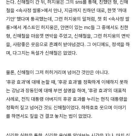
는다. 신해철이 간 뒤, 허지웅은 그의 sns를 통해, 친했던 형, 신해
철을 <속사정 쌀롱>에서 만나, 지금까지 친하던 대로, 한껏 '까대
기만' 했다며 통곡했는데, 그런 허지웅의 말처럼, 첫 회 <속사정 쌀
롱>에서 게스트인 허지웅은, 안면이 있는 mc들 그 중에서도 친한
형, 신해철을 마음껏 면박을 주었고, 신해철을, 그런 허지웅의 면박
을, 사람좋은 웃음으로 흔쾌히 받아넘겼다. 그 어디에도, 정색을 하
며, 다그치는 독설가 신해철은 없었다.
물론, 신해철이 그저 허허거리며 넘어간 것만은 아니다.
'후광 효과'에 대해 논할 때, '후광 효과'를 정확하게 이해하지 못하
는 강남과 장동민에 대해 부연 설명을 하며, '후광 효과'의 대표적
사례로, 전직 대통령 아버지의 후광 효과를 누리는 현직 대통령을
정확히 짚고 넘어간 것도 신해철이었다. 하하호호 웃으며 이야기
를 하면서도 짚을 건 결코 놓치는 법이 없었다.
심리학 실험을 통한, 심리학 용어를 알아보는 시간을 지나, 마치 심