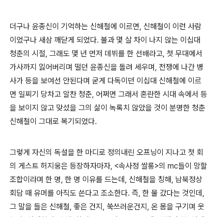
더구나 윤종신이 기억하는 신해철에 이르면, 신해철이 이런 사람
이었구나 새삼 깨닫게 되었다. 불과 몇 살 차이 나지 않는 이십대
청춘의 시절, 그래도 몇 년 먼저 데뷔를 한 선배라고, 첫 무대에서
가사까지 잃어버리며 떨던 윤종신을 돌려 세우며, 전쟁에 나간 병
사가 등을 보여선 안된다며 굳게 다독이던 이십대 신해철에 이르
면 일찌기 당차고 알찬 청춘, 어쩌면 그래서 혼란한 시대 속에서 등
을 보이지 않고 맞섰을 그의 삶이 녹록치 않았을 것이 분명한 청춘
신해철이 그대로 복기되었다.
그렇게 자신의 독설을 한 마디로 정의내린 오프닝이 지나고 첫 회
의 게스트 허지웅은 등장하자마자, <속사정 쌀롱>의 mc들이 망할
조합이라며 한 명, 한 명 이유를 드는데, 신해철을 칭해, 남북정상
회담 때 유머를 아직도 쓴다고 조소한다. 즉, 한 물 갔다는 것인데,
그 말을 들은 신해철, 좋은 건지, 쑥쓰러운건지, 온 몸을 구기며 웃