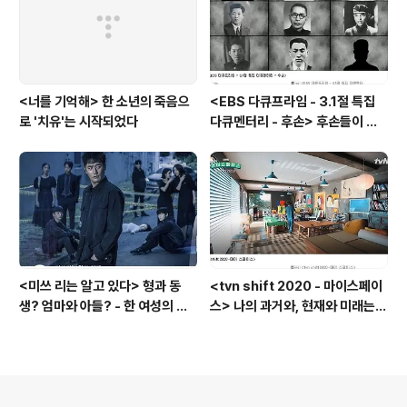
<너를 기억해> 한 소년의 죽음으
<EBS 다큐프라임 - 3.1절 특집
로 '치유'는 시작되었다
다큐멘터리 - 후손> 후손들이 말
하는 그날의 '독립운동가'들, 그리
고 후손들이 짊어진 삶의 무게
<미쓰 리는 알고 있다> 형과 동
<tvn shift 2020 - 마이스페이
생? 엄마와 아들? - 한 여성의 죽
스> 나의 과거와, 현재와 미래는
음 이면에 드러난 '인간 군상들의
공간에 있다? - '부동산'이 아닌
그림자'
'인간'을 담는 '공간'
의안내