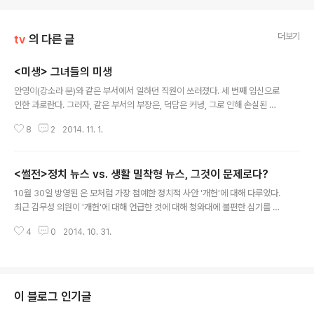
더보기
tv
의 다른 글
<미생> 그녀들의 미생
글 내용
안영이(강소라 분)와 같은 부서에서 일하던 직원이 쓰러졌다. 세 번째 임신으로
인한 과로란다. 그러자, 같은 부서의 부장은, 덕담은 커녕, 그로 인해 손실된 인
원만 안타까워하며, 도대체 몇 번 째 임신을 할꺼냐며 볼멘 소리를 한다. 이래서
8
2
2014. 11. 1.
여자들은 문제라고 툴툴거리고, 그 옆의 부하 직원은, 상사 말에 맞장구를 친다.
회사에서 가장 촉망받는 여자 직원인 선차장(신은정 분)은, 가정과 일, 육아와
일의 병행에 짖눌리다, 후배 직원에서, 말한다. '일에서 성공하고 싶으면 결혼하
<썰전>정치 뉴스 vs. 생활 밀착형 뉴스, 그것이 문제로다?
지마!'라고. 10월 15일 방영된 에는, 직장에 다닌 여성들의 서로 다른, 하지만,
글 내용
결국은 여성으로서 봉착하게 되는 어려움을 적나라하게 그려내었다. 사법 연수
10월 30일 방영된 은 모처럼 가장 첨예한 정치적 사안 '개헌'에 대해 다루었다.
원생 중 여성 비율이 2014년에 들어 40%를 넘어서는 등, 우리 사회 각..
최근 김무성 의원이 '개헌'에 대해 언급한 것에 대해 청와대에 불편한 심기를 감
추지 않은 것과 관련하여, 김무성 의원이 우연한 실수라고 사과를 했지만, 과연
4
0
2014. 10. 31.
중국까지 건너가서 기자들을 앞에 놓고 하는 기자 회견장에서까지 하는 말이 실
수였는가를 짚어보며, 그렇지 않다면, 지금시기에 김무성 의원이 꺼내고자 하는
개헌은 어떤 의미를 가진 것이며, 지금 현재 국회를 들뜨게 만드는 가장 핫한 주
제 개헌은 현실성있는 대안인가에 대해 모처럼 진지하게 고찰해 보고자 한다.
우선 실수였음을 사과했음에도 불구하고, 김무성 의원의 개헌 논의 제기가 그저
이 블로그 인기글
스쳐지나가는 발언이 아니었음을, 그런 김무성 의원의 차기 대권까지 염두에 둔