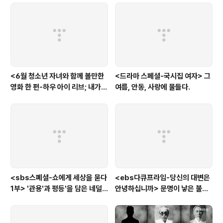
정부 개혁안..
<6월 청소년 자녀와 함께 볼만한
<드라마 스페셜-국시집 여자> 그
영화 한 편-하우 아이 리브; 내가
여름, 안동, 사랑에 물들다.
사는 이유> '전쟁'을 통해 성장하
는 아이
<sbs스폐셜-쇼에게 세상을 묻다
<ebs다큐프라임-당신의 대변은
1부> '관용'과 평등'을 담은 네덜
안녕하십니까> 문명이 낳은 불치
란드와 노르웨이의 예능은?
병, 뒷간에서 해법을 찾다