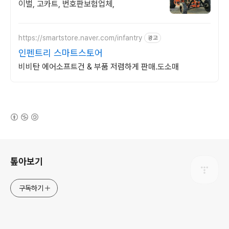
이벌, 고카트, 번호판보험업체,
https://smartstore.naver.com/infantry
광고
인펜트리 스마트스토어
비비탄 에어소프트건 & 부품 저렴하게 판매.도소매
(새창열림)
로그 정보
톺아보기
구독하기