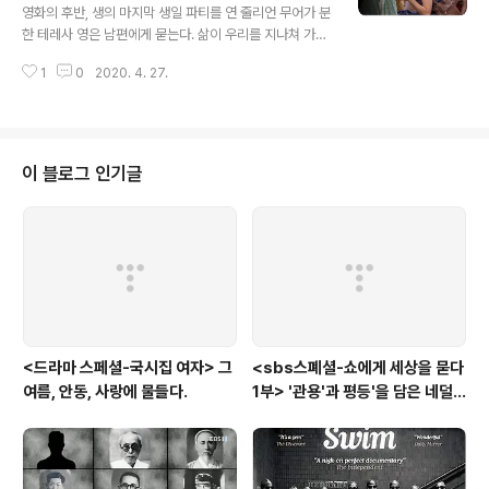
의 다른 영화처럼 다큐식 나레이션으로 시작한다. 뉴욕을
리안 무어 사이에서 방황하고 만 영화
영화의 후반, 생의 마지막 생일 파티를 연 줄리언 무어가 분
떠나 지방의 작은 대학을 다니고 있는 개츠비(티모시 살라
한 테레사 영은 남편에게 묻는다. 삶이 우리를 지나쳐 가는
메 분), 하지만 그는 쫓겨났다고 전해지는 이전의 대학처럼
것일까? 우리가 삶을 지나가는 것일까? 라고. 이 '우문' 은
이 대학에 영 마음을 붙이지 못하고 있다. 그나마 그가 이곳
1
0
2020. 4. 27.
결국 '주체적'이라 생각하며 살아왔던 삶이, 어떤 순간 나
에 머무르고 있는 이유를..
자신을 떠도는 방랑자처럼 '객체'화 시켜버릴 때 던지게 되
는 질문이다. 그건 죽음일 수도, 혹은 생각지도 못했던 자신
의 과거와 조우하게 된 상황일 수도 있다. 그 누구라도 살면
서 종종 자신을 휩쓸어 버리는 삶의 국면에 마주하게 된다.
이 블로그 인기글
여기 그렇게 자신이 의도치 않는 삶의 기로에 놓인 두 여성
이 있다. 바로 줄리언 무어가 분한 테레사 영과, 미셸 윌리
암스가 분한 이자벨 앤더슨 이다. 당신이 잊고 있던 과거가
다시 찾아 온다면? 영화를 여는 건 인도에서 고아원을 운영
하고 ..
<드라마 스페셜-국시집 여자> 그
<sbs스폐셜-쇼에게 세상을 묻다
여름, 안동, 사랑에 물들다.
1부> '관용'과 평등'을 담은 네덜
란드와 노르웨이의 예능은?