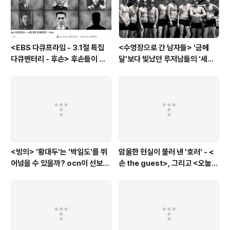
<EBS 다큐프라임 - 3.1절 특집
<수영장으로 간 남자들> '금메
다큐멘터리 - 후손> 후손들이 말
달'보다 빛났던 루저남들의 '세라
하는 그날의 '독립운동가'들, 그리
비(c'est la vie)
고 후손들이 짊어진 삶의 무게
<빙의> '황대두'는 '박일도'를 뛰
암울한 현실이 불러 낸 '호러' - <
어넘을 수 있을까? ocn이 선보인
손 the guest>, 그리고 <오늘의
또 하나의 '악령 퇴치 스릴러'
탐정>, <러블리 호러블리>