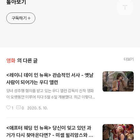
톺아보기
구독하기
더보기
영화
의 다른 글
<레이니 데이 인 뉴욕> 관습적인 서사 - 옛날
사람이 되어가는 우디 앨런
글 내용
양녀 성추행 혐의를 받고 있는 우디 앨런 감독의 신작 영화
이 오랫동안 미루어 지다 5월 6일 개봉했다. 최근 이렇다
할 개봉작이 없어서일까. 박스 오피스 1위를 선점하고 있
1
0
2020. 5. 10.
다. 역시 우디 앨런일까? 아니 그런 찬사보다는 과연 우디
앨런 감독에게 차기작을 기대할 수 있을까란 우려가 앞선
다. 성추문도 성추문이지만 이제 2020년, 우디 앨런이 감
<애프터 웨딩 인 뉴욕> 당신이 잊고 있던 과
독이 하는 이야기가 '그의 시절'을 지나고 있다는 지점에서
이다. 최근 우디 앨런 감독이 영화를 여는 방식처럼 역시 그
거가 다시 찾아온다면? - 미셸 윌리암스와 줄
글 내용