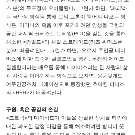
스 분)의 무표정이 오버랩된다. 그런가 하면, '파괴'라
는 극단적 방식을 통해 그의 고통이 뿜어져 나오는 방
식은, 어머니의 죽음 이후 포기하려던 인생을 극한의
공간 퍼시픽 크레스트 트레일(PCT)을 걷는 것을 통해
해소한 <와일드>의 셰릴 스트레이드(리즈 위더스푼
분)이 떠올려진다. 그런가 하면, 오로지 주인공 데이
비스에 대한 집중된 클로즈업을 통해, 온전히 제이크
질렌할이라는 배우를 통해 데이비스라는 한 사람의 삶
과 사랑을 이야기하는 방식으로 보자면, 생뚱맞게도
여주인공조차 나레이션으로 등장했던 호아킨 피닉스
의 <HER>가 떠올려진다.
구원, 혹은 공감의 손길
<크로닉>의 데이비드가 아들을 상실한 상처를 타인에
대한 과도한 감정 이입을 통해 해소하려던 방식이 뜻
하지 않는 추문 혹은 또 다른 죽음에의 봉사로 귀결되