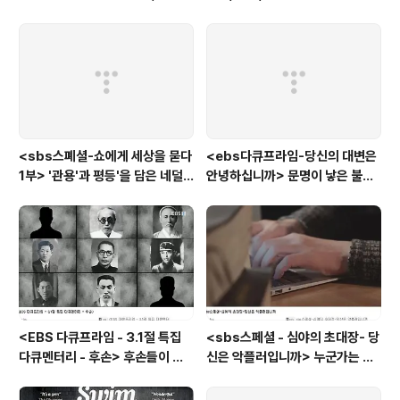
사는 이유> '전쟁'을 통해 성장하
는 아이
<sbs스폐셜-쇼에게 세상을 묻다
<ebs다큐프라임-당신의 대변은
1부> '관용'과 평등'을 담은 네덜
안녕하십니까> 문명이 낳은 불치
란드와 노르웨이의 예능은?
병, 뒷간에서 해법을 찾다
<EBS 다큐프라임 - 3.1절 특집
<sbs스페셜 - 심야의 초대장- 당
다큐멘터리 - 후손> 후손들이 말
신은 악플러입니까> 누군가는 강
하는 그날의 '독립운동가'들, 그리
박증으로, 또 다른 누군가는 심심
고 후손들이 짊어진 삶의 무게
풀이로, 그들이 만든 악플의 웅덩