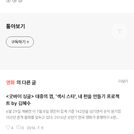
로그 정보
톺아보기
구독하기
더보기
영화
의 다른 글
<굿바이 싱글> 대중의 껌, '섹시 스타', 내 편을 만들기 프로젝
트 by 김혜수
글 내용
6월 29일 개봉한 이 7월 8일 영진위 집계 기준 142만을 넘기면서 손익 분기점
150만 관객 돌파를 앞두고 있다. 2016년 상반기 한국 영화가 흥행작이 6편에
불과한 반면, 손익분기점을 넘기지 못한 영화가 무려 27편에 이르는 가운데, 더
4
0
2016. 7. 9.
구나 주목받는 대작이 아니고서는 대중의 선택을 받을 기회조차 여의치 않은 가