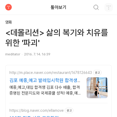
검색하기
톺아보기
티스토리
영화
<데몰리션> 삶의 복기와 치유를
위한 '파괴'
meditator
2016. 7. 14. 16:39
http://m.place.naver.com/restaurant/1678126643
광고
김포 예중,예고 발레입시학원 합격생
다수 배출
예중,예고,대입 합격생 김포 다수 배출, 합격
증명된 전문지도와 국제콩쿨 성적! 예중,예
고,대학입시 / 유아, 학생 취미발레 / 우리 아
이 첫발레
https://blog.naver.com/ellamove
광고