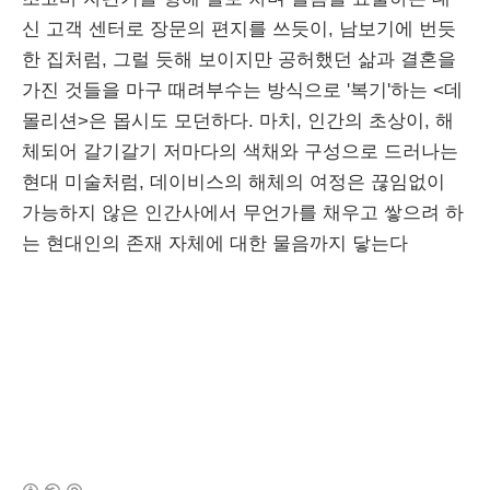
신 고객 센터로 장문의 편지를 쓰듯이, 남보기에 번듯
한 집처럼, 그럴 듯해 보이지만 공허했던 삶과 결혼을
가진 것들을 마구 때려부수는 방식으로 '복기'하는 <데
몰리션>은 몹시도 모던하다. 마치, 인간의 초상이, 해
체되어 갈기갈기 저마다의 색채와 구성으로 드러나는
현대 미술처럼, 데이비스의 해체의 여정은 끊임없이
가능하지 않은 인간사에서 무언가를 채우고 쌓으려 하
는 현대인의 존재 자체에 대한 물음까지 닿는다
(새창열림)