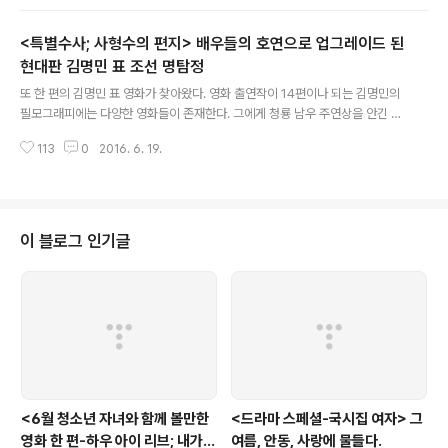
운데 그다지 큰 규모가 아닌 의 손익 분기점 돌파는 고무적이다. 김혜수에 의한
제목은 이라고 했지만, 이 영화 홍보 단계에서 부터 시작하여, 실제 영화 전편을
<특별수사; 사형수의 편지> 배우들의 호연으로 업그레이드 된
지배하는 것은 김혜수라는 배우의 독보적 존재감이다. 2012년 의 여전히 파월
풀하면서도 애틋했던 펩시로 부터, 2014년 의 거친 얼굴로 차이나타운을 지배
현대판 김명민 표 조선 명탐정
글 내용
한 '엄마', 그리고 2013년 에서 대체불가 미스 김에서, 2016년 의 나이..
또 한 편의 김명민 표 영화가 찾아왔다. 영화 출연작이 14편이나 되는 김명민의
필모그래피에는 다양한 영화들이 존재한다. 그에게 청룡 남우 주연상을 안긴 와
처럼 극한의 육체적 헌신을 전제로 한 영화가 있는가 하면, 이래 등의 스릴러와
113
0
2016. 6. 19.
와 같은 재난 영화, 그리고 독특한 소재의 와 등도 있다. 하지만 최근 김명민이란
배우로 연상되는 영화는 무엇보다 400만이 넘는 흥행으로 1편에 이어 2편까지
만들어진 시리즈이다. 21016년 찾아온 는 부제 사형수의 편지를 달고 있는 제
목에서 부터 여러모로 의 현대판, 혹은 업그레이드 버전인 듯 보여진다. 의 청출
어람, 과 에서 김명민은 조선 정조 시대 어사 박문수로 연상되는 명탐정 김민으
이 블로그 인기글
로 분한다. 일찌기 이래 , 로 그래서 오히려 가 아쉬웠던 정도로 '본좌'의 소리..
<6월 청소년 자녀와 함께 볼만한
<드라마 스페셜-국시집 여자> 그
영화 한 편-하우 아이 리브; 내가
여름, 안동, 사랑에 물들다.