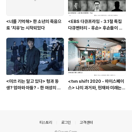
<너를 기억해> 한 소년의 죽음으
<EBS 다큐프라임 - 3.1절 특집
로 '치유'는 시작되었다
다큐멘터리 - 후손> 후손들이 말
하는 그날의 '독립운동가'들, 그리
고 후손들이 짊어진 삶의 무게
<미쓰 리는 알고 있다> 형과 동
<tvn shift 2020 - 마이스페이
생? 엄마와 아들? - 한 여성의 죽
스> 나의 과거와, 현재와 미래는
음 이면에 드러난 '인간 군상들의
공간에 있다? - '부동산'이 아닌
그림자'
'인간'을 담는 '공간'
의안내
티스토리
로그인
고객센터