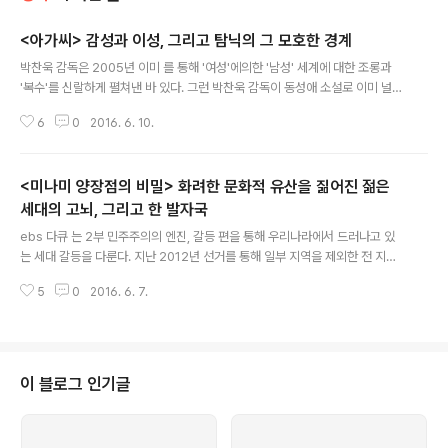
<아가씨> 감성과 이성, 그리고 탐닉의 그 모호한 경계
글 내용
박찬욱 감독은 2005년 이미 를 통해 '여성'에의한 '남성' 세계에 대한 조롱과
'복수'를 신랄하게 펼쳐낸 바 있다. 그런 박찬욱 감독이 동성애 소설로 이미 널리
알려진 사라 워터스의 소설 를 각색하여 로 돌아왔다. 왜 일제시대였을까?21세
6
0
2016. 6. 10.
기인 현재에도 여전한 여성 차별과 '여혐'이 논란이 되는 이즈음, 박찬욱 감독이
를 통해 보여준 여성 간의 사랑과 연대, 그리고 남성 지배적 문화에 대한 비판과
조롱은 시의적이다. 하지만 정작 영화 속 배경은 현재가 아닌 일제시대다. 왜 하
<미나미 양장점의 비밀> 화려한 문화적 유산을 짊어진 젊은
필 그 시대가 배경이 됐을까? 박찬욱 감독이 일제 시대를 시대적 배경으로 한데
는 아마도 이 영화의 원작인 와 관련이 있지 않을까? 는 대영제국의 황금기 빅토
세대의 고뇌, 그리고 한 발자국
글 내용
리아 시대를 배경으로 한다. 1837년에서 1901년까지 빅토리아 여왕이 통..
ebs 다큐 는 2부 민주주의의 엔진, 갈등 편을 통해 우리나라에서 드러나고 있
는 세대 갈등을 다룬다. 지난 2012년 선거를 통해 일부 지역을 제외한 전 지역
에서 우리나라 사람들의 투표 성향은 세대 별로 삼등분된다는 것이다. 즉 억압
5
0
2016. 6. 7.
적 권위주의 시대를 경험한 세대와 민주화 세대, 그리고 imf이후 신자유주의 시
대를 몸으로 겪어낸 세대는 시대 경험이 고스란히 정치적 입장으로 드러나고,
이는 곧 세대 갈등의 형태로 드러난다는 것이다. 앞서 살아온 어른들은 젊은 사
람들이 자신들이 살아낸 고달픈 삶에 대한 존경은 커녕, '꼰대'취급을 한다며 불
만을 드러내지만, 그런 어른들에게 존경을 보내기엔, 우리나라 젊은이들이 물려
이 블로그 인기글
받은 사회적 유산은 아버지 세대들이 이루어 놓은 경제적 부에 대한 체감을 하
기도 전에 '헬조선..