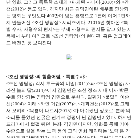
난 영화, 그리고 독특한 소재의 <파괴된 사나이(2010)>와 <간
첩(2012)> 등도 있다. 하지만 최근 김명민이란 배우로 연상되
는 영화는 무엇보다 400만이 넘는 흥행으로 1편에 이어 2편까
지 만들어진 <조선 명탐정> 시리즈이다. 21016년 찾아온 <특
별 수사; 사형수의 편지>는 부제 사형수의 편지를 달고 있는 제
목에서 부터 여러모로 <조선 명탐정>의 현대판, 혹은 업그레이
드 버전인 듯 보여진다.
<조선 명탐정>의 청출어람, <특별수사>
<조선 명탐정; 각시 투구꽃의 비밀(2011)>과 <조선 명탐정; 사
라진 놉의 딸(2014)>에서 김명민은 조선 정조 시대 어사 박문
수로 연상되는 명탐정 김민으로 분한다. 일찌기 <불멸의 이순
신(2004)> 이래 <하얀 거탑(2007)>, <개과천선(2012)>로 그래
서 오히려 <육룡이 나르샤(2015)>가 아쉬웠던 정도로 '본좌'의
소리를 들었던 선굵은 연기로 정평이 난 김명민이었다. 하지만
드라마에서 펄펄 뛰던 '본좌' 김명민이지만, 영화를 통해 기아
수준으로 살을 깍는 노력 등의 그의 영화 캐릭터는 '노력'은 가
상하게 평가되었지만, 박수 갈채는 아쉬웠다. 그러던 그가 <조