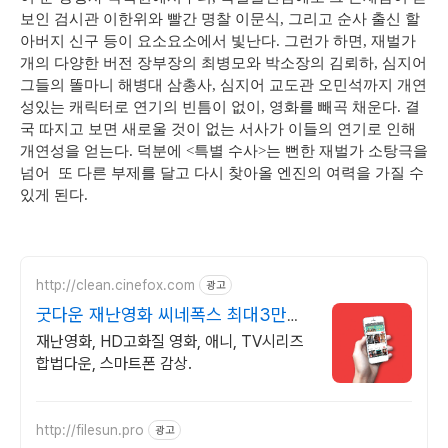
보인 검시관 이한위와 빨간 명찰 이문식, 그리고 순사 출신 할
아버지 신구 등이 요소요소에서 빛난다. 그런가 하면, 재벌가
개의 다양한 버전 장부장의 최병모와 박소장의 김뢰하, 심지어
그들의 똘마니 해병대 삼총사, 심지어 교도관 오민석까지 개연
성있는 캐릭터로 연기의 빈틈이 없이, 영화를 빼곡 채운다. 결
국 따지고 보면 새로울 것이 없는 서사가 이들의 연기로 인해
개연성을 얻는다. 덕분에 <특별 수사>는 뻔한 재벌가 소탕극을
넘어 또 다른 부제를 달고 다시 찾아올 엔진의 여력을 가질 수
있게 된다.
http://clean.cinefox.com
광고
굿다운 재난영화 씨네폭스 최대3만원
+10%추가적립
재난영화, HD고화질 영화, 애니, TV시리즈
합법다운, 스마트폰 감상.
http://filesun.pro
광고