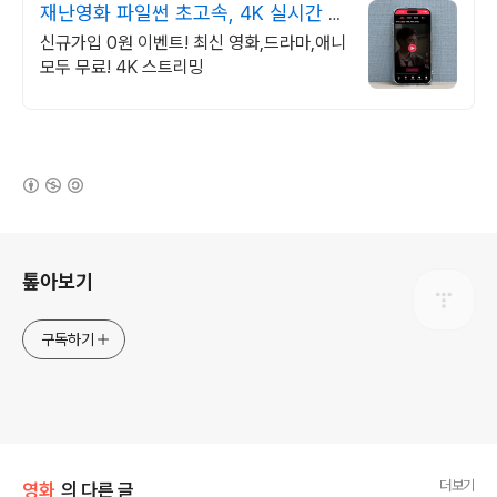
재난영화 파일썬 초고속, 4K 실시간 보
기!
신규가입 0원 이벤트! 최신 영화,드라마,애니
모두 무료! 4K 스트리밍
(새창열림)
로그 정보
톺아보기
구독하기
더보기
영화
의 다른 글