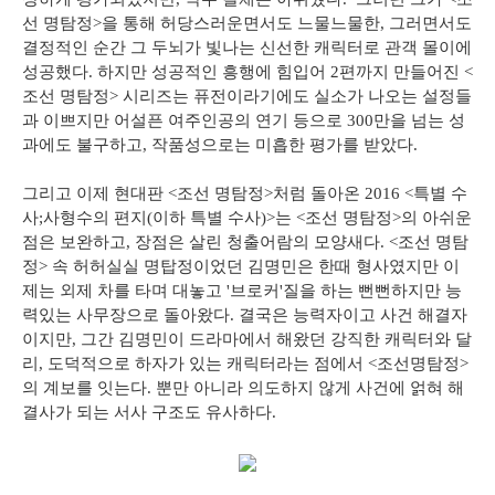
선 명탐정>을 통해 허당스러운면서도 느물느물한, 그러면서도
결정적인 순간 그 두뇌가 빛나는 신선한 캐릭터로 관객 몰이에
성공했다. 하지만 성공적인 흥행에 힘입어 2편까지 만들어진 <
조선 명탐정> 시리즈는 퓨전이라기에도 실소가 나오는 설정들
과 이쁘지만 어설픈 여주인공의 연기 등으로 300만을 넘는 성
과에도 불구하고, 작품성으로는 미흡한 평가를 받았다.
그리고 이제 현대판 <조선 명탐정>처럼 돌아온 2016 <특별 수
사;사형수의 편지(이하 특별 수사)>는 <조선 명탐정>의 아쉬운
점은 보완하고, 장점은 살린 청출어람의 모양새다. <조선 명탐
정> 속 허허실실 명탑정이었던 김명민은 한때 형사였지만 이
제는 외제 차를 타며 대놓고 '브로커'질을 하는 뻔뻔하지만 능
력있는 사무장으로 돌아왔다. 결국은 능력자이고 사건 해결자
이지만, 그간 김명민이 드라마에서 해왔던 강직한 캐릭터와 달
리, 도덕적으로 하자가 있는 캐릭터라는 점에서 <조선명탐정>
의 계보를 잇는다. 뿐만 아니라 의도하지 않게 사건에 얽혀 해
결사가 되는 서사 구조도 유사하다.