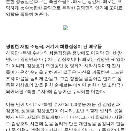
분한 성동일은 때로는 속물스럽게, 때로는 정깊게, 때로는 코
믹하게 능수능란한 활약으로 우직한 김명민의 연기에 조미료
역할을 톡톡히 해준다.
평범한 재벌 소탕극, 거기에 화룡점정이 된 배우들
하지만 <특별 수사>의 화룡점정은 뜻밖에도 마지막 단 한 장
면에서 김명민과 마주치는 김상호이다. 때로는 김명민 표 영화
가 아니라, 김상호가 주인공인 듯 영화가 시작하자마자 잡혀
들어가 온갖 수난을 당하면서 결국은 자신을 괴롭히던 교도관
조차 마음을 돌리게 만들고, 그런 정황을 공감어린 연기로 설
득한 김상호의 딸을 향한 순애보는 어쩌면 뻔한 재벌 소탕극이
되어버릴 <특별 수사>에 감동이란 수식어를 더한다.
이들 만이 아니다. <특별 수사>의 120분을 채운 건 김명민과
김영애, 성동일, 김상호만이 아니라, 초반 최필재 형사의 옷을
벗게 만든, 사실은 최필재보다 더 나쁜, 그래서 최필재가 사형
수 김상호의 사연에 눈을 돌리게 만든 개연성을 실감나게 만들
어 준 양형사 박혁권에서부터, 특별출연임에도 그 존재감이 돋