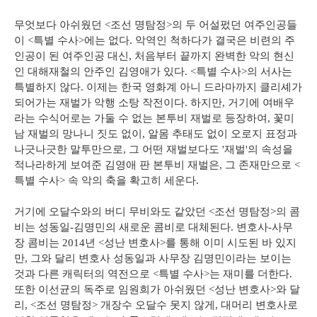
무엇보다 아쉬웠던 <조선 명탐정>의 두 어설펐던 여주인공들
이 <특별 수사>에는 없다. 악역인 척하다가 결국은 비련의 주
인공이 된 여주인공 대신, 처음부터 끝까지 완벽한 악의 현신
인 대해재철의 안주인 김영애가 있다. <특별 수사>의 서사는
특별하지 않다. 이제는 한국 영화계 아니 드라마까지 클리셰가
되어가는 재벌가 악행 소탕 작전이다. 하지만, 거기에 여배우
라는 수식어로는 가둘 수 없는 본투비 재벌로 등장하여, 꽃미
남 재벌의 망나니 짓도 없이, 알몸 추태도 없이 오로지 표정과
나긋나긋한 말투만으로, 그 어떤 재벌보다도 '재벌'의 속성을
적나라하게 보여준 김영애 판 본투비 재벌은, 그 존재만으로 <
특별 수사> 속 악의 축을 확고히 세운다.
거기에 오달수와의 버디 무비와도 같았던 <조선 명탐정>의 콤
비는 성동일-김명민의 새로운 콤비로 대체된다. 변호사-사무
장 콤비는 2014년 <성난 변호사>를 통해 이미 시도된 바 있지
만, 그와 달리 변호사 성동일과 사무장 김명민이라는 보이는
것과 다른 캐릭터의 역전으로 <특별 수사>는 재미를 더한다.
또한 이선균의 독주로 임원희가 아쉬웠던 <성난 변호사>와 달
리, <조선 명탐정> 개장수 오달수 못지 않게, 대머리 변호사로