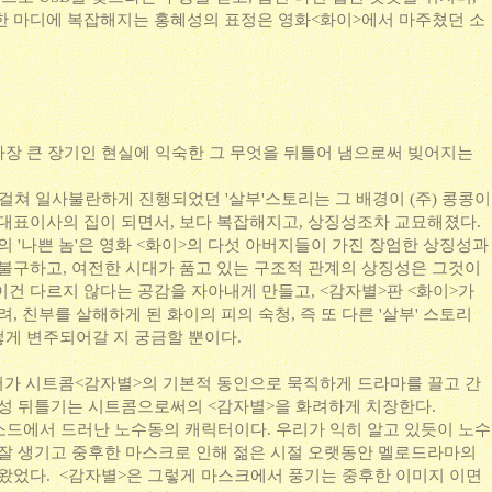
한 마디에 복잡해지는 홍혜성의 표정은 영화<화이>에서 마주쳤던 소
가장 큰 장기인 현실에 익숙한 그 무엇을 뒤틀어 냄으로써 빚어지는
 걸쳐 일사불란하게 진행되었던 '살부'스토리는 그 배경이 (주) 콩콩이
 대표이사의 집이 되면서, 보다 복잡해지고, 상징성조차 교묘해졌다.
의 '나쁜 놈'은 영화 <화이>의 다섯 아버지들이 가진 장엄한 상징성과
 불구하고, 여전한 시대가 품고 있는 구조적 관계의 상징성은 그것이
이건 다르지 않다는 공감을 자아내게 만들고, <감자별>판 <화이>가
, 친부를 살해하게 된 화이의 피의 숙청, 즉 또 다른 '살부' 스토리
떻게 변주되어갈 지 궁금할 뿐이다.
가 시트콤<감자별>의 기본적 동인으로 묵직하게 드라마를 끌고 간
형성 뒤틀기는 시트콤으로써의 <감자별>을 화려하게 치장한다.
피소드에서 드러난 노수동의 캐릭터이다. 우리가 익히 알고 있듯이 노수
 잘 생기고 중후한 마스크로 인해 젊은 시절 오랫동안 멜로드라마의
아왔었다. <감자별>은 그렇게 마스크에서 풍기는 중후한 이미지 이면