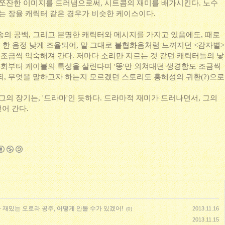
 쪼잔한 이미지를 드러냄으로써, 시트콤의 재미를 배가시킨다. 노수
있는 장율 캐릭터 같은 경우가 비슷한 케이스이다.
송의 공백, 그리고 분명한 캐릭터와 메시지를 가지고 있음에도, 때로
은 한 음정 낮게 조율되어, 말 그대로 불협화음처럼 느껴지던 <감자별>
 조금씩 익숙해져 간다. 저마다 소리만 지르는 것 같던 캐릭터들의 낯
 회부터 케이블의 특성을 살린다며 '똥'만 외쳐대던 생경함도 조금씩
되, 무엇을 말하고자 하는지 모르겠던 스토리도 홍혜성의 귀환(?)으로
그의 장기는, '드라마'인 듯하다. 드라마적 재미가 드러나면서, 그의
어 간다.
 재밌는 오로라 공주, 어떻게 안볼 수가 있겠어!
2013.11.16
(0)
2013.11.15