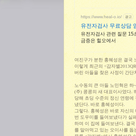
https://www.heal-o.io/
광고
유전자검사 무료상담 
유전자검사 관련 질문 15초
금증은 힐오에서
여진구가 분한 홍혜성은 결국 
이렇게 최근의 <감자별2013QR
버린 아들을 찾은 사정이 간단
노수동의 큰 아들 노민혁은 하
(주) 콩콩의 새 대표이사였다.
당해 초딩 수준의 정신 연령에
냈단다. 바로 홍혜성이다.
그렇다. 홍혜성은 바로 자신의
번 도우미를 들여보냈다가 실패
하며 이 집에 들여보낸다. 결
를 말아먹고 있는 오이사를 돕는