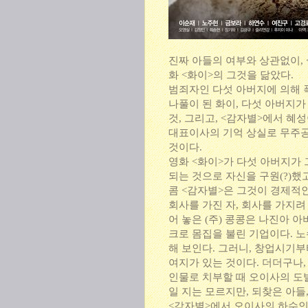
진짜 아들의 여부와 상관없이,
화 <화이>의 그것을 닮았다.
범죄자인 다섯 아버지에 의해 
나풀이 된 화이, 다섯 아버지가
것, 그리고, <감자별>에서 혜
대표이사의 기억 상실로 무주공
것이다.
영화 <화이>가 다섯 아버지가
되는 것으로 자신을 구원(?)했
콤 <감자별>은 그것이 경제적
회사를 가진 자, 회사를 가지려
어 놓은 (주) 콩콩은 나진아 
크로 몸집을 불린 기업이다. 
해 보인다. 그러니, 창업시기
여지가 있는 것이다. 더더구나
인물로 치부할 때 오이사의 도발
일 지는 모르지만, 되찾은 아들
<감자별>에서 오이사의 하수인으