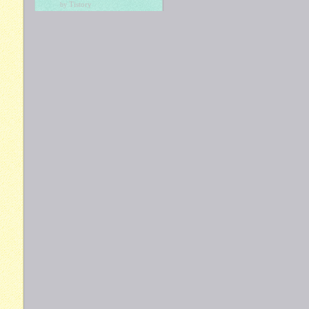
Tistory
by