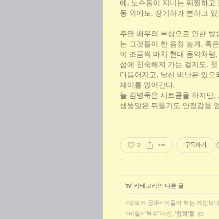
에, 노수동이 지니는 찌찔하고
동 외에도, 장기하가 분하고 
주연 배우의 부상으로 인한 방
는 그것들이 한 음정 높게, 혹
이 조금씩 마치 현대 음악처럼,
섬에 친숙해져 가는 걸지도. 첫
다듬어지고, 날선 비난은 있으
재미를 얹어간다.
늘 김병욱은 시트콤을 하지만, 
생뚱맞은 뒤틀기도 안정감을 얻
2
구독하기
'
tv
' 카테고리의 다른 글
<오로라 공주> 아들이 하는 게임보다
<비밀> '복수' 대신, '참회'를
(0)