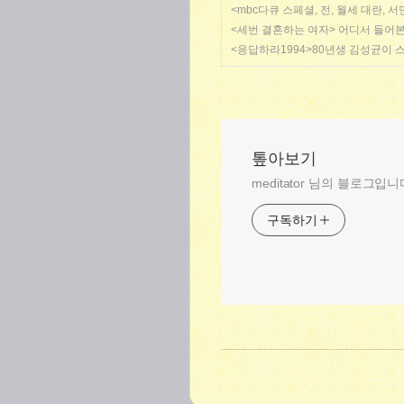
<mbc다큐 스페셜, 전, 월세 대란,
<세번 결혼하는 여자> 어디서 들어
<응답하라1994>80년생 김성균이 
톺아보기
meditator 님의 블로그입니
구독하기