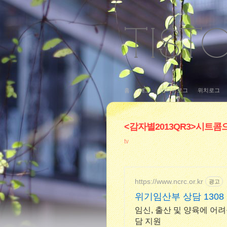
홈
태그
미디어로그
위치로그
<감자별2013QR3>시트콤
tv
https://www.ncrc.or.kr
광고
위기임산부 상담 1308
임신, 출산 및 양육에 어
담 지원