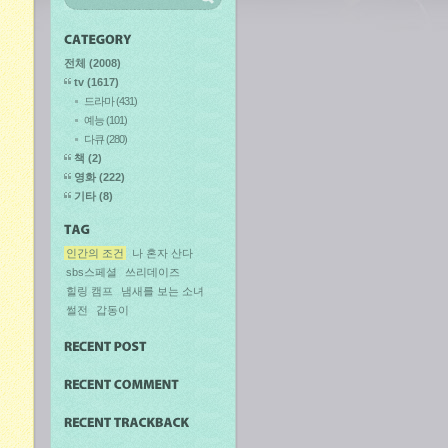
전체
(2008)
tv
(1617)
드라마
(431)
예능
(101)
다큐
(280)
책
(2)
영화
(222)
기타
(8)
인간의 조건
나 혼자 산다
sbs스페셜
쓰리데이즈
힐링 캠프
냄새를 보는 소녀
썰전
갑동이