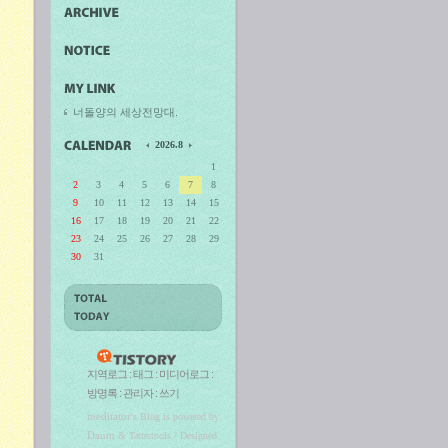
너돌양의 세상전망대.
2026.8
1
2
3
4
5
6
7
8
9
10
11
12
13
14
15
16
17
18
19
20
21
22
23
24
25
26
27
28
29
30
31
지역로그
:
태그
:
미디어로그
:
방명록
:
관리자
:
쓰기
meditator
's Blog is powered by
Daum
& Tattertools / Designed