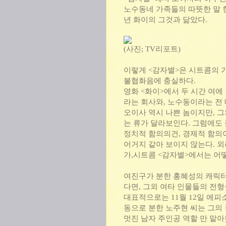
노수동네 가족들의 따뜻한 말 
년 화이의 그것과 닮았다.
(사진; TV리포트)
이렇게 <감자별>은 시트콤의 
불협화음에 충실하다.
영화 <화이>에서 두 시간 여에
라는 회사와, 노수동이라는 전
오이사 역시 나쁜 놈이지만, 그
는 류가 달라보인다. 그럼에도
정치적 함의의건, 경제적 함의
어거지 같아 보이지 않는다. 외려
가,시트콤 <감자별>에서는 어
여진구가 분한 홍혜성의 캐릭터
다면, 그외 여타 인물들의 전
대표적으로는 11월 12일 에
동으로 분한 노주현 씨는 그의
멋진 남자 주인공 역할 만 맡