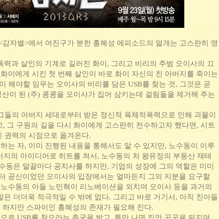
 <감자별>에서 여진구가 분한 홍혜성 에피소드의 얼개는 고스란히 영
폭력과 살인의 기계로 길러진 화이, 그리고 비리의 주범 오이사의 끄
 화이에게 시킨 첫 번째 살인이 바로 화이 자신의 친 아버지를 죽이는
성이 해야할 임무는 오이사의 비리를 담은 USB를 찾는 것, 그것은 곧
산이 된 (주) 콩콩을 오이사가 집어 삼키는데 걸림돌을 제거해 주는
 그들의 아버지 세대로부터 받은 정신적 육체적폭력으로 인해 괴물이
고, 그 구원의 길을 다시 화이에게 고스란히 전수하고자 했다면, 시트
인 권력의 시점으로 옮겨온다.
 하는 자, 이미 진행된 내용을 통해서도 알 수 있지만, 노수동이 이루
아버지의 아이디어로 히트를 쳐서, 노수동의 처 왕유정의 부동산 재테
노수동은 말끝마다 공치사를 하지만, 기업의 성장에 그의 역할은 미미
부터 공신이었던 오이사의 입장에서는 얼마든지 그의 지분을 요구할
, 노수동의 아들 노민혁이 리노베이션을 외치며 오이사 등을 과거의
은 더더욱 적극적일 수 밖에 없다. 그리고 바로 거기서, 아직 친아들
, 하지만 스파이인 홍혜성의 존재가 필요해 진다.
로 USB를 찾으라는 추궁을 받고, 틈만 나면 집안 곳곳을 뒤지며,