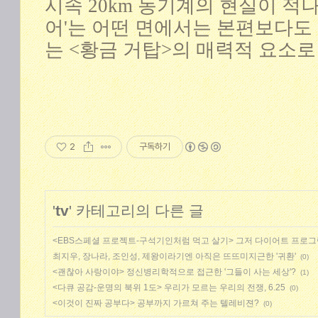
시속 20km 농기계의 현실이 적
어'는 어떤 면에서는 본편보다도
는 <황금 거탑>의 매력적 요소
2
구독하기
'
tv
' 카테고리의 다른 글
<EBS스페셜 프로젝트-구석기인처럼 먹고 살기> 그저 다이어트 프로
최지우, 장나라, 조인성, 제왕이라기엔 아직은 뜨뜨미지근한 '귀환'
(0)
<괜찮아 사랑이야> 정신병리학적으로 접근한 '그들이 사는 세상'?
(1)
<다큐 공감-운명의 북위 1도> 우리가 모르는 우리의 전쟁, 6.25
(0)
<이것이 진짜 공부다> 공부까지 가르쳐 주는 텔레비젼?
(0)