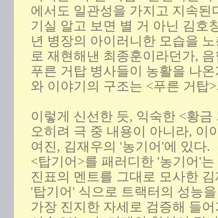
에서도 일관성을 가지고 지속된다
기실 알고 보면 별 거 아닌 김호
년 병장의 아이러니한 모습을 
로 재현해낸 최종훈이라던가, 음
푸른 거탑 병사들이 농활을 나온
와 이야기의 구조는 <푸른 거탑
이렇게 신선한 듯, 익숙한 <황금
오히려 극 중 내용이 아니라, 이
여진, 김재우의 '농기어'에 있다.
<탑기어>를 패러디한 '농기어'는
진표의 멘트를 그대로 모사한 김
'탑기어' 식으로 트랙터의 성능을
가장 진지한 자세로 검증해 들어