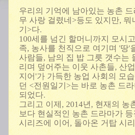
우리의 기억에 남아있는 농촌 드라
무 사랑 걸렸네>등도 있지만, 뭐
기>다.
100세를 넘긴 할머니까지 모시
족, 농사를 천직으로 여기며 '땅
사람들, 남의 집 밥 그릇 갯수는
리며 덮어주는 이웃 사촌들, 산업
지어'가 가득한 농업 사회의 모
던 <전원일기>는 바로 농촌 드
되었다.
그리고 이제, 2014년, 현재의 
보다 현실적인 농촌 드라마가 등장
시리즈에 이어, 돌아온 거탑 시리