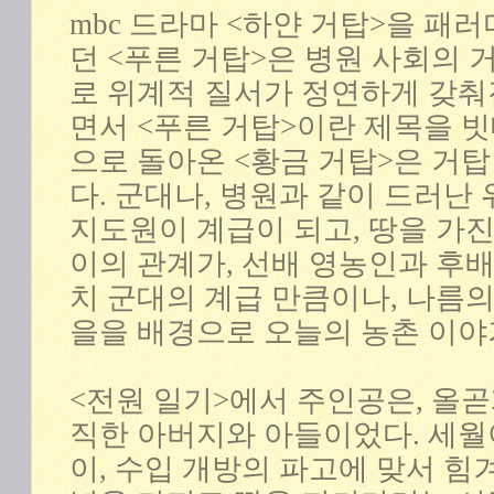
mbc 드라마 <하얀 거탑>을 패
던 <푸른 거탑>은 병원 사회의 
로 위계적 질서가 정연하게 갖춰
면서 <푸른 거탑>이란 제목을 빗
으로 돌아온 <황금 거탑>은 거탑
다. 군대나, 병원과 같이 드러난
지도원이 계급이 되고, 땅을 가진
이의 관계가, 선배 영농인과 후
치 군대의 계급 만큼이나, 나름의
을을 배경으로 오늘의 농촌 이야
<전원 일기>에서 주인공은, 올
직한 아버지와 아들이었다. 세월
이, 수입 개방의 파고에 맞서 힘