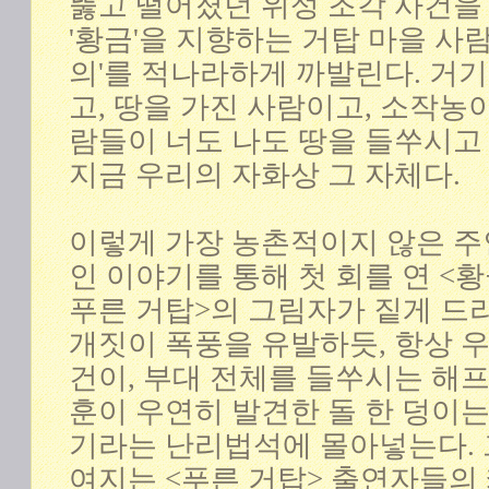
뚫고 떨어졌던 위성 조각 사건을
'황금'을 지향하는 거탑 마을 사
의'를 적나라하게 까발린다. 거
고, 땅을 가진 사람이고, 소작농이
람들이 너도 나도 땅을 들쑤시고
지금 우리의 자화상 그 자체다.
이렇게 가장 농촌적이지 않은 주
인 이야기를 통해 첫 회를 연 <황
푸른 거탑>의 그림자가 짙게 드리
개짓이 폭풍을 유발하듯, 항상 
건이, 부대 전체를 들쑤시는 해
훈이 우연히 발견한 돌 한 덩이는
기라는 난리법석에 몰아넣는다. 
여지는 <푸른 거탑> 출연자들의 