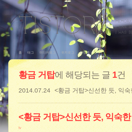
홈
태그
미디어로그
위치로그
방명록
황금 거탑
에 해당되는 글
1
건
2014.07.24
<황금 거탑>신선한 듯, 익
<황금 거탑>신선한 듯, 익숙한
tv