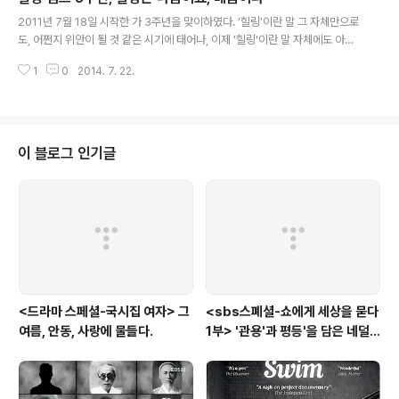
글 내용
램은 이들 이른바 '호모 아카데미쿠스'라 불리는 이들 멘토들의 지원 아래, 공부
2011년 7월 18일 시작한 가 3주년을 맞이하였다. '힐링'이란 말 그 자체만으로
열들아 세 명을 선정하여, 이들이 일정 시간 동안 변화된 모습을 담..
도, 어쩐지 위안이 될 것 같은 시기에 태어나, 이제 '힐링'이란 말 자체에도 아무
런 느낌을 받지 않는, '힐링'마저 둔감해져 버린, 아니, '힐링' 만으로는 그 어떤
1
0
2014. 7. 22.
위로도 될 수 없는 고단한 시대까지 3년이란 시간이 흘렀다. 그렇게 시대적 감
수성과 그 치료 방법의 '난치'가 깊어지고 있는 가운데, 누가 나오는가에 따라 화
제가 되었던 도 이젠 그 누가 나와도 어쩐지 뻔한 그저 그런 토크쇼가 되어가고
있는 중이다. 그런 의 3주년 초대 손님은 신애라였다. 왜지? 왜 신애라가 3주년
특집의 초대 손님일까? 의아한 마음을 지울 수 없다. 간간히 예능 프로그램의 게
이 블로그 인기글
스트로, mc로 등장하는 그녀의 남편 차인표 덕분에 신애라는 그..
<드라마 스페셜-국시집 여자> 그
<sbs스폐셜-쇼에게 세상을 묻다
여름, 안동, 사랑에 물들다.
1부> '관용'과 평등'을 담은 네덜
란드와 노르웨이의 예능은?