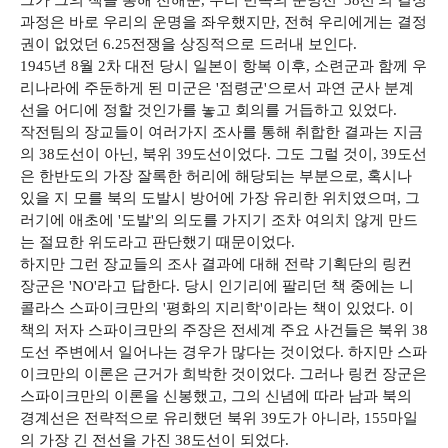
그가 그의 책을 통해 전해준, 우리 민족의 운명선 '38선'의 결정
과정은 바로 우리의 운명을 좌우했지만, 전혀 우리에게는 결정
권이 없었던 6.25전쟁을 상징적으로 드러내 보인다.
1945년 8월 2차 대전 당시 일본이 항복 이후, 소련군과 함께 우
리나라에 주둔하게 된 미군은 '점령군'으로서 과연 군사 분계
선을 어디에 정할 것인가를 놓고 회의를 거듭하고 있었다.
작전팀의 장교들이 여러가지 조사를 통해 취합한 결과는 지금
의 38도선이 아닌, 북위 39도선이었다. 그도 그럴 것이, 39도선
은 한반도의 가장 잘록한 허리에 해당되는 부분으로, 혹시나
있을 지 모를 북의 도발시 방어에 가장 유리한 위치였으며, 그
러기에 애초에 '도발'의 의도를 가지기 조차 여의치 않게 만드
는 절묘한 위도라고 판단했기 때문이었다.
하지만 그런 장교들의 조사 결과에 대해 전략 기획단의 링컨
장군은 'NO'라고 답한다. 당시 인기리에 팔리던 책 중에는 니
콜라스 스파이크만의 '평화의 지리학'이라는 책이 있었다. 이
책의 저자 스파이크만의 주장은 전세계 주요 사건들은 북위 38
도선 주변에서 일어나는 경우가 많다는 것이었다. 하지만 스파
이크만의 이론은 근거가 희박한 것이었다. 그러나 링컨 장군은
스파이크만의 이론을 신봉했고, 그의 신념에 따라 남과 북의
경계선은 전략적으로 유리했던 북위 39도가 아니라, 155마일
의 가장 긴 전선을 가진 38도선이 되었다.