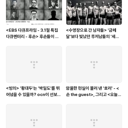
<EBS 다큐프라임 - 3.1절 특집
<수영장으로 간 남자들> '금메
다큐멘터리 - 후손> 후손들이 말
달'보다 빛났던 루저남들의 '세라
하는 그날의 '독립운동가'들, 그리
비(c'est la vie)
고 후손들이 짊어진 삶의 무게
<빙의> '황대두'는 '박일도'를 뛰
암울한 현실이 불러 낸 '호러' - <
어넘을 수 있을까? ocn이 선보인
손 the guest>, 그리고 <오늘의
또 하나의 '악령 퇴치 스릴러'
탐정>, <러블리 호러블리>