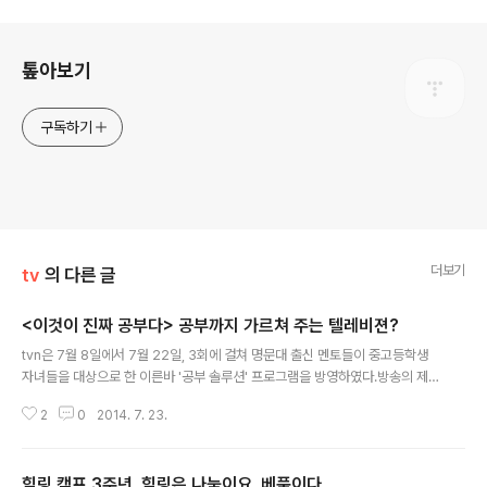
로그 정보
톺아보기
구독하기
더보기
tv
의 다른 글
<이것이 진짜 공부다> 공부까지 가르쳐 주는 텔레비젼?
글 내용
tvn은 7월 8일에서 7월 22일, 3회에 걸쳐 명문대 출신 멘토들이 중고등학생
자녀들을 대상으로 한 이른바 '공부 솔루션' 프로그램을 방영하였다.방송의 제
목이 된 는 이미 2012년에서 2013년까지 서울과 부산을 오가며 화제를 모았
2
0
2014. 7. 23.
던 강연회였으며, 2013년 12월 같은 제목의 책으로 출간된 바 있다. 이 강연회
의 주된 연사들이자, 책의 저자들은, mc를 맡은 서경석을 비롯하여, 2001년 수
능 상위 1%이자, 공부 멘토링 기업 '공신 닷컴'의 강성태, 자기 주도학습 '에듀플
힐링 캠프 3주년, 힐링은 나눔이요, 베품이다
렉스'의 이병훈, 의 저자이자, '데이스터디'의 박철범이다. 강연과 달리, 프로그