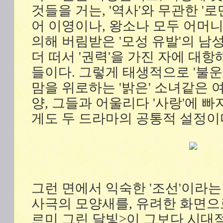
것들을 거는, '역사'와 무관한 '
어 이영이나, 왕소나 모두 어머
의해 버림받은 '모성 유발'의 남
더 떠서 '권력'을 가진 자에 대
들이다. 그렇게 태생적으로 '불운
맘을 위로하는 '밝은' 소녀같은 
양, 그들과 어울리다 '사랑'에 
게도 두 드라마의 공통적 설정이
그런 면에서 익숙한 '조선'이라는
사극의 모양새를, 유려한 화면으
르미 그린 달빛>이 그보다 시대적 