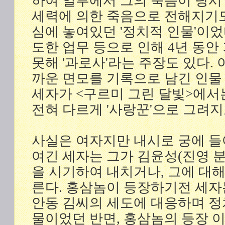
하여 일부에서 그의 죽음이 당시
세력에 의한 죽음으로 전해지기도
심에 놓여있던 '정치적 인물'이었
도한 업무 등으로 인해 4년 동안
못해 '과로사'라는 주장도 있다. 
까운 면모를 기록으로 남긴 인물
세자가 <구르미 그린 달빛>에서
전혀 다르게 '사랑꾼'으로 그려지
사실은 여자지만 내시로 궁에 들
여긴 세자는 그가 김윤성(진영 분
을 시기하여 내치거나, 그에 대해
른다. 홍삼놈이 등장하기전 세자
안동 김씨의 세도에 대응하며 정
물이었던 반면, 홍삼놈의 등장 