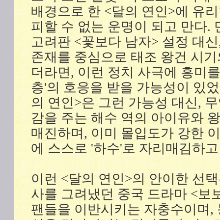
배경으로 한 <달의 연인>에 유리
피할 수 없는 운명이 되고 만다.
고려판 <꽃보다 남자> 설정 대신
존재를 중심으로 태조 왕건 시기
더라면, 이런 정치 사극에 흥미를
층'의 호응을 받을 가능성이 있었
의 연인>은 그런 가능성 대신, 
감을 주는 해수 역의 아이유와 왕
매진하며, 이미 몰입도가 강한 
에 스스로 '하수'로 자리매김하고
이런 <달의 연인>의 안이한 선
사를 그려냈던 중국 드라마 <보
팬들을 이반시키는 자충수이며,