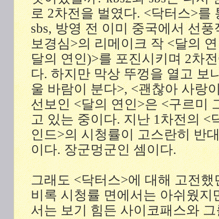
로 2차전을 벌였다. <닥터스>를
sbs, 방영 전 이미 중국에서 선
보경심>의 리메이크 작 <달의 
달의 연인)>를 포진시키며 2차
다. 하지만 막상 뚜껑을 열고 보니,
울 바람이 분다>, <괜찮아 사랑
선보인 <달의 연인>은 <구르미
고 있는 중이다. 지난 1차전의 <닥
인드>의 시청률이 고스란히 반대
이다. 장군멍군인 셈이다.
그래도 <닥터스>에 대해 고전했
비록 시청률 면에서는 아쉬웠지만
서는 보기 힘든 사이코패스와 그