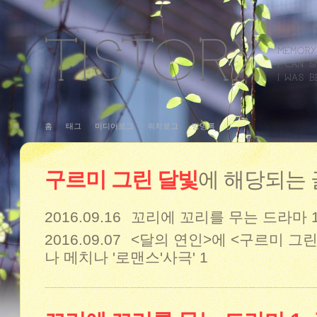
홈
태그
미디어로그
위치로그
방명록
구르미 그린 달빛
에 해당되는
2016.09.16
꼬리에 꼬리를 무는 드라마 1
2016.09.07
<달의 연인>에 <구르미 그린
나 메치나 '로맨스'사극'
1