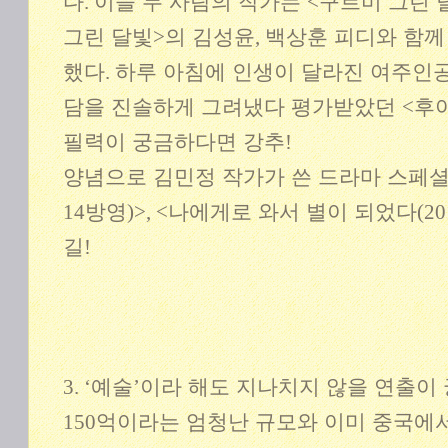
다
.
이들 두 사람의 작가는
<
구르미 그린 
그린 달빛
>
의 김성윤
,
백상훈 피디와 함
했다
.
하루 아침에 인생이 달라진 여주인
담을 진솔하게 그려냈다 평가받았던
<
후
필력이 궁금하다면 강추
!
양념으로 김민정 작가가 쓴 드라마 스페
14
방영
)>, <
나에게로 와서 별이 되었다
(20
길
!
3. ‘
예술
’
이라 해도 지나치지 않을 연출이
150
억이라는 엄청난 규모와 이미 중국에