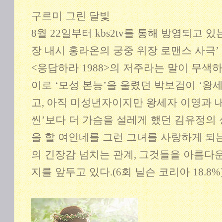
구르미 그린 달빛
8
월
22
일부터
kbs2tv
를 통해 방영되고 있
장 내시 홍라온의 궁중 위장 로맨스 사극
’
<
응답하라
1988>
의 저주라는 말이 무색
이로
‘
모성 본능
’
을 울렸던 박보검이
‘
왕
고
,
아직 미성년자이지만 왕세자 이영과 
씬
’
보다 더 가슴을 설레게 했던 김유정의
을 할 여인네를 그런 그녀를 사랑하게 되
의 긴장감 넘치는 관계
,
그것들을 아름다
지를 앞두고 있다
.(6
회 닐슨 코리아
18.8%