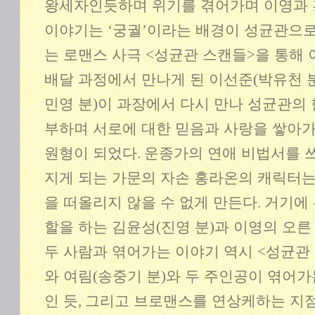
왕세자인듯하며 위기를 겪어가며 이영과 
이야기는
‘
궁궐
’
이라는 배경이 성균관으로
는 로맨스 사극
<
성균관 스캔들
>
을 통해
배달 과정에서 만나게 된 이선준
(
박유천 
민영 분
)
이 과장에서 다시 만나 성균관의 
부하며 서로에 대한 믿음과 사랑을 쌓아
원형이 되었다
.
운종가의 연애 비법서를 
지게 되는 가문의 자손 홍라온의 캐릭터
을 떠올리지 않을 수 없게 만든다
.
거기에
할을 하는 김윤성
(
진영 분
)
과 이영의 오른
두 사람과 엮어가는 이야기 역시
<
성균관
와 여림
(
송중기 분
)
와 두 주인공이 엮어가
인 듯
,
그리고 브로맨스를 연상케하는 지