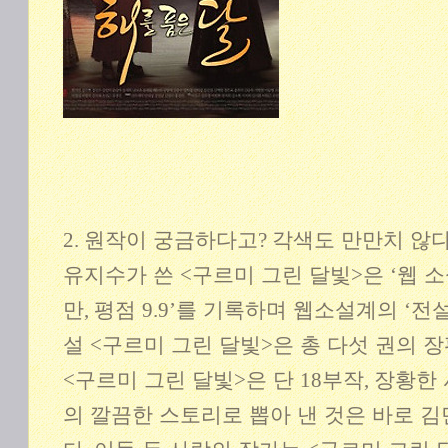
2.
원작이 궁금하다고
?
각색도 만만치 않
유지수가 쓴
<
구르미 그린 달빛
>
은
‘
웹 
만
,
평점
9.9’
를 기록하며 웹소설계의
‘
전
설
<
구르미 그린 달빛
>
은 총 다섯 권의 
<
구르미 그린 달빛
>
은 단
18
부작
,
장황한 
의 깔끔한 스토리로 뽑아 낸 것은 바로 