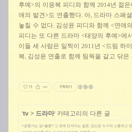
후예
>
의 이응복 피디와 함께
2014
년 젊
애의 발견
>
도 연출했다
.
아
,
드라마 스페
놓칠 수 없다
.
김성윤 피디와 함께
<
연애의
피디는 또 다른 드라마
<
태양의 후예
>
에서
이들 세 사람은 일찍이
2011
년
<
드림 하
복
,
김성윤 연출로 함께 팀웍을 갈고 닦은
11
구독하기
'
tv
>
드라마
' 카테고리의 다른 글
<공항가는 길>불륜? 그 전에 던져지는 질문, 당신은 누구와 소통하고 