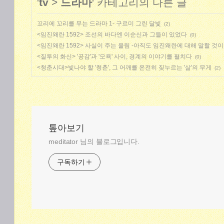
'
tv
>
드라마
' 카테고리의 다른 글
꼬리에 꼬리를 무는 드라마 1- 구르미 그린 달빛
(2)
<임진왜란 1592> 조선의 바다엔 이순신과 그들이 있었다
(0)
<임진왜란 1592> 사실이 주는 울림 -아직도 임진왜란에 대해 말할 것
<질투의 화신> '공감'과 '모욕' 사이, 경계의 이야기를 펼치다
(0)
<청춘시대>빛나야 할 '청춘', 그 어깨를 온전히 짖누르는 '삶'의 무게
(2)
톺아보기
meditator 님의 블로그입니다.
구독하기