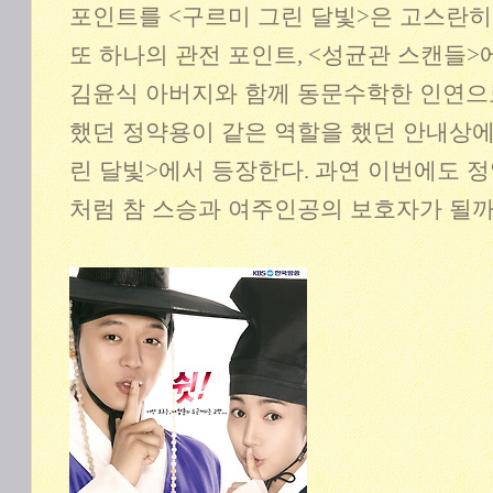
포인트를
<
구르미 그린 달빛
>
은 고스란히
또 하나의 관전 포인트
, <
성균관 스캔들
>
김윤식 아버지와 함께 동문수학한 인연으
했던 정약용이 같은 역할을 했던 안내상에
린 달빛
>
에서 등장한다
.
과연 이번에도 
처럼 참 스승과 여주인공의 보호자가 될