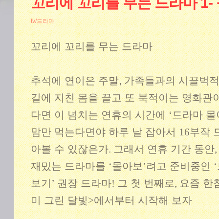
꼬리에 꼬리를 무는 드라마 1-
tv/드라마
꼬리에 꼬리를 무는 드라마
추석에 연이은 주말,
가족들과의 시끌벅적
길에 지친 몸을 끌고 또 북적이는 영화관
다면 이 넘치는 연휴의 시간에
‘
드라마 몰
맘만 먹는다면야 하루 날 잡아서
16
부작 
아볼 수 있잖은가
.
그래서 연휴 기간 동안
재밌는 드라마를
‘
몰아보
’
려고 준비중인
‘
보기
’
권장 드라마
!
그 첫 번째로
,
요즘 한
미 그린 달빛
>
에서부터 시작해 보자