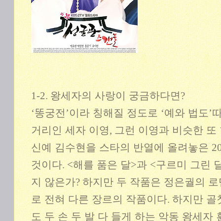
1-2.
왕세자의 사랑이 궁금하다면
?
‘
똥궁전
’
이라 칭해질 정도로
‘
예와 법도
’
따
거리인 세자 이영
,
그런 이영과 비슷한 또
신예 김수현을 스타의 반열에 올려놓은
2
것이다
. <
해를 품은 달
>
과
<
구르미 그린 
지 않은가
?
하지만 두 작품은 정은궐의 
로 전혀 다른 장르의 작품이다
.
하지만 골
도 두 손 두 발 다 들게 하는 악동 왕세