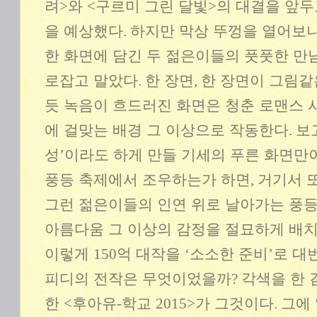
려
>
와
<
구르미 그린 달빛
>
의 대결을 앞두
을 예상했다
.
하지만 막상 뚜껑을 열어보
한 화면에 담긴 두 젊은이들의 풋풋한 만
로잡고 말았다
.
한 장면
,
한 장면이 그림같
듯 녹음이 흐드러진 화면은 청춘 로맨스
에 걸맞는 배경 그 이상으로 작동한다
.
보
성
’
이라도 하게 만들 기세의 푸른 화면만
풍등 축제에서 조우하는가 하면
,
거기서 
그런 젊은이들의 인연 위로 날아가는 풍
아름다움 그 이상의 감정을 절묘하게 배
이렇게
150
억 대작을
‘
소소한 준비
’
로 대
피디의 전작은 무엇이었을까
?
각색을 한 
한
<
후아유
-
학교
2015>
가 그것이다
.
그에