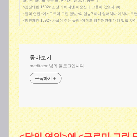
꼬리에 꼬리를 무는 드라마 2-김은희, 장항준
(2)
<임진왜란 1592> 조선의 바다엔 이순신과 그들이 있었다
(0)
<달의 연인>에 <구르미 그린 달빛>의 압승? 아니 엎어치나 메치나 '로맨
<임진왜란 1592> 사실이 주는 울림 -아직도 임진왜란에 대해 말할 것
톺아보기
meditator 님의 블로그입니다.
구독하기
<달의 연인>에 <구르미 그린 