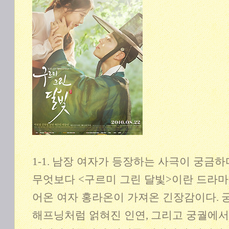
1-1.
남장 여자가 등장하는 사극이 궁금하
무엇보다
<
구르미 그린 달빛
>
이란 드라마
어온 여자 홍라온이 가져온 긴장감이다
.
해프닝처럼 얽혀진 인연
,
그리고 궁궐에서