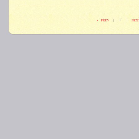
1
|
|
PREV
NEX