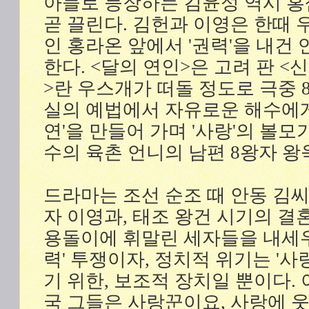
아들로 등장하는 김윤성 역시 홍
곧 끌린다. 김헌과 이영은 한때 
인 홍라온 앞에서 '권력'을 내건
한다. <달의 연인>은 고려 판 <
>란 우스개가 떠돌 정도로 극중 
실의 예법에서 자유로운 해수에게
연'을 만들어 가며 '사랑'의 볼모
수의 육촌 언니의 남편 8왕자 왕
드라마는 조선 순조 때 안동 김
자 이영과, 태조 왕건 시기의 결
용돌이에 휘말린 세자들을 내세우
력' 투쟁이자, 정치적 위기는 '
기 위한, 보조적 장치일 뿐이다.
국 그들은 사랑꾼이요, 사랑에 웃