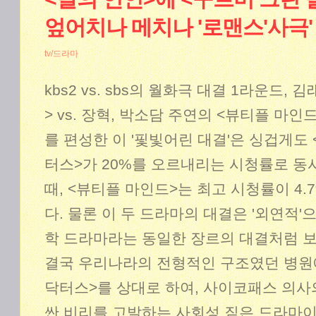
엎어치나 메치나 '로맨스'사극'
tv/드라마
kbs2 vs. sbs의 월화극 대결 1라운드,
> vs. 장혁, 박소담 주연의 <뷰티플 마
를 편성한 이 '핓빛어린 대결'은 싱겁게도
터스>가 20%를 오르내리는 시청률로 동
때, <뷰티플 마인드>는 최고 시청률이 4.7
다. 물론 이 두 드라마의 대결은 '외연적'으로
학 드라마라는 동일한 장르의 대결처럼 보
결국 우리나라의 전형적인 구조였던 병원
닥터스>를 상대로 하여, 사이코패스 의사
싼 비리를 고발하는 사회성 짙은 드라마이며