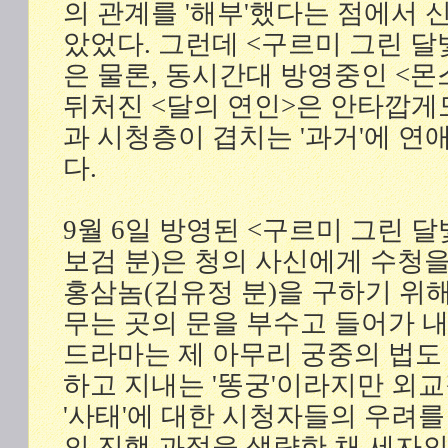
의 관계를 '해부'했다는 점에서
았었다. 그런데 <구르미 그린 달
은 물론, 동시간대 방영중인 <
뒤처진 <달의 연인>은 안타깝게
과 시청층이 겹치는 '과거'에 
다.
9월 6일 방영된 <구르미 그린 달빛
보검 분)은 청의 사신에게 수청을
홍삼놈(김유정 분)을 구하기 위
무는 곳의 문을 부수고 들어가 
드라마는 제 아무리 궁중의 법도
하고 지내는 '똥궁'이라지만 외교
'사태'에 대한 시청자들의 우려를
의 진행 과정을 생략한 채 세자의