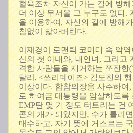
혈육조차 자신이 가는 길에 방해
더 이상 무서울 그 누구도 없다.
을 이용하여, 자신의 길에 방해가
침없이 밟아버린다.
이재경이 로맨틱 코미디 속 악역
신의 첫 아내와, 내연녀, 그리고
격한 사람들을 제거하는 쪼잔한(?
달리, <쓰리데이즈> 김도진의 행
이상이다. 합참의장을 사주하여
로 하여금 대통령을 암살하도록 
EMP탄 몇 기 정도 터트리는 건 
콘의 개가 되었지만, 수가 틀리
매수하고, 자기 뜻에 거스르는 
목숨도 그의 앞에서 가랑잎보다 