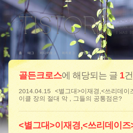
홈
태그
미디어로그
위치로그
방명록
골든크로스
에 해당되는 글
1
건
2014.04.15
<별그대>이재경,<쓰리데이즈
이클 장의 절대 악 , 그들의 공통점은?
<별그대>이재경,<쓰리데이즈>