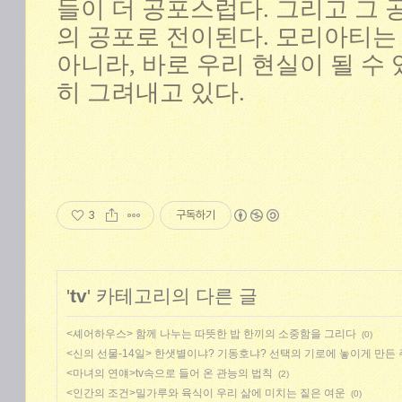
들이 더 공포스럽다. 그리고 그 
의 공포로 전이된다. 모리아티는
아니라, 바로 우리 현실이 될 수
히 그려내고 있다.
3
구독하기
'
tv
' 카테고리의 다른 글
<셰어하우스> 함께 나누는 따뜻한 밥 한끼의 소중함을 그리다
(0)
<신의 선물-14일> 한샛별이냐? 기동호냐? 선택의 기로에 놓이게 만든
<마녀의 연얘>tv속으로 들어 온 관능의 법칙
(2)
<인간의 조건>밀가루와 육식이 우리 삶에 미치는 짙은 여운
(0)