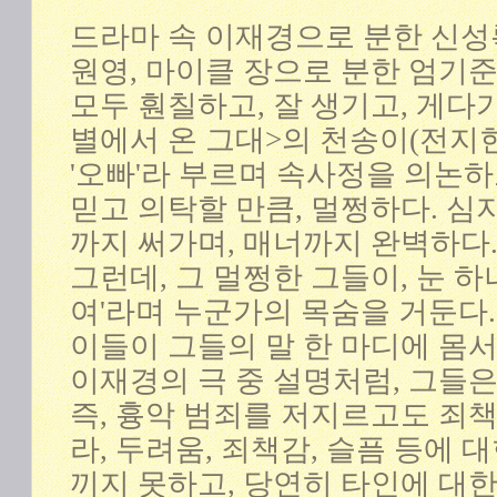
드라마 속 이재경으로 분한 신성
원영, 마이클 장으로 분한 엄기준
모두 훤칠하고, 잘 생기고, 게다가
별에서 온 그대>의 천송이(전지현
'오빠'라 부르며 속사정을 의논하
믿고 의탁할 만큼, 멀쩡하다. 심
까지 써가며, 매너까지 완벽하다
그런데, 그 멀쩡한 그들이, 눈 하
여'라며 누군가의 목숨을 거둔다
이들이 그들의 말 한 마디에 몸
이재경의 극 중 설명처럼, 그들
즉, 흉악 범죄를 저지르고도 죄
라, 두려움, 죄책감, 슬픔 등에 
끼지 못하고, 당연히 타인에 대