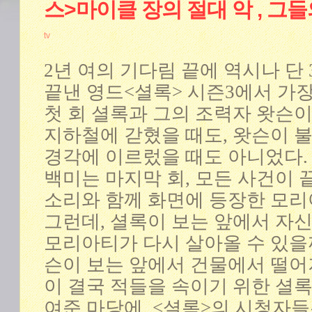
스>마이클 장의 절대 악 , 그
tv
2년 여의 기다림 끝에 역시나 단
끝낸 영드<셜록> 시즌3에서 가
첫 회 셜록과 그의 조력자 왓슨
지하철에 갇혔을 때도, 왓슨이 
경각에 이르렀을 때도 아니었다. 
백미는 마지막 회, 모든 사건이 
소리와 함께 화면에 등장한 모
그런데, 셜록이 보는 앞에서 자
모리아티가 다시 살아올 수 있을
슨이 보는 앞에서 건물에서 떨어
이 결국 적들을 속이기 위한 셜록
여준 마당에, <셜록>의 시청자들