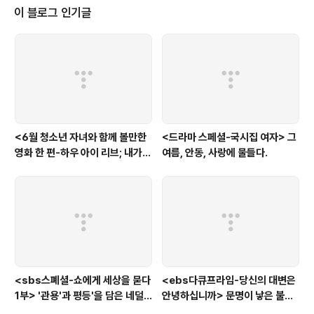
합친 세대를 뜻하는 말이다. X세대 처럼 2020년대의 젊은
이 블로그 인기글
이들을 대표하는 단어이다. 이 MZ 세대를 중심으로 '부캐
(부캐릭터)'라는 단어가 심심치않게 등장한다. N잡러라는
단어도 더는 생소하지 않다. 평생 직장의 시대를 살아오던
아버지 세대와 다른 선택을 하는 젊은이들, 그 이유는 뭘까
다큐가 찾아..
<6월 청소년 자녀와 함께 볼만한
<드라마 스페셜-국시집 여자> 그
영화 한 편-하우 아이 리브; 내가
여름, 안동, 사랑에 물들다.
사는 이유> '전쟁'을 통해 성장하
는 아이
<sbs스폐셜-쇼에게 세상을 묻다
<ebs다큐프라임-당신의 대변은
1부> '관용'과 평등'을 담은 네덜
안녕하십니까> 문명이 낳은 불치
란드와 노르웨이의 예능은?
병, 뒷간에서 해법을 찾다