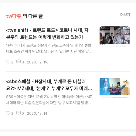
더보기
tv/다큐
의 다른 글
<tvn shift - 트렌드 로드> 코로나 시대, 자
본주의 트렌드는 어떻게 변화하고 있는가
글 내용
1년만에 다시 트렌드 전문가 김난도 교수와 밀레니얼 셀럽
대표 조승연 씨가 만났다. 달라진 게 있다면 지난 해와 달리
두 사람 모두 마스크를 쓰고 만난 것, 서로의 동정과 안부에
2
0
2020. 12. 19.
서 '격리'의 소회가 빠지지 않는다. 11월 24일부터 시작된
tvn shift는 1부 재난의 불평등, 2부 2030 부의 미래에 이
어 금요일로 시간대를 옮겨 2019년에 이어 트렌드 로드 2
<sbs스페셜 - N잡시대, 부캐로 돈 버실래
부작을 방영한다. 무엇보다 코로나로 인해 우리 시대의 소
비 트렌드조차 변화했는가가 촛점이다. 운동화도 투자가
요?> MZ세대, '본캐'? '부캐'? 모두가 미래의
글 내용
된다. 2017년 20만원이던 운동화가 800만원이 됐다. 사
'나'를 위한 투자
SBS스페셜은 지난 12월 2일 방영된 에서부터 이른바 MZ
서 신고 닳으면 버리던 소모품인 줄 알았던 운동화로 투자
세대라 하는 요즘 젊은이들에 대한 '탐구 보고서'를 방영 중
를 한다. 바로 오세건 씨다. 한정판 플랫폼을 운영중이다.
이다. 12웧 2일 방영분에서는 요즘 유행하는 MBTI 붐을
리셀, 정가보다 비싸게 팔리는 희소성 있는 한정판 제품을
2
0
2020. 12. 14.
분석하였다. 이어진 12월 14일 방영된 에서는 최근 유행어
뜻..
가 되고 있는 '부캐'로 이어지는 N잡러들의 이야기를 다룬
다. MZ세대, 1980년대에서 2000년대에 태어난 밀레니
엄 세대와 1990년대에서 2000년대에 태어난 Z세대를