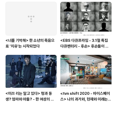
<너를 기억해> 한 소년의 죽음으
<EBS 다큐프라임 - 3.1절 특집
로 '치유'는 시작되었다
다큐멘터리 - 후손> 후손들이 말
하는 그날의 '독립운동가'들, 그리
고 후손들이 짊어진 삶의 무게
<미쓰 리는 알고 있다> 형과 동
<tvn shift 2020 - 마이스페이
생? 엄마와 아들? - 한 여성의 죽
스> 나의 과거와, 현재와 미래는
음 이면에 드러난 '인간 군상들의
공간에 있다? - '부동산'이 아닌
그림자'
'인간'을 담는 '공간'