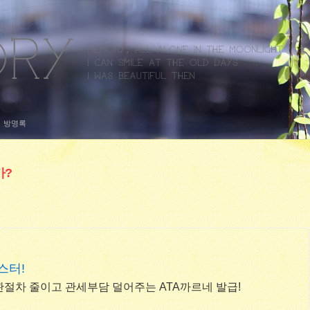
방명록
가?
스터!
절차 줄이고 관세부담 덜어주는 ATA까르네 발급!