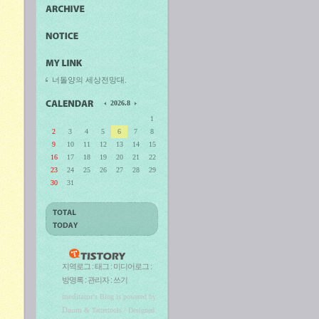
너돌양의 세상전망대.
2026.8
1
2
3
4
5
6
7
8
9
10
11
12
13
14
15
16
17
18
19
20
21
22
23
24
25
26
27
28
29
30
31
지역로그
:
태그
:
미디어로그
:
방명록
:
관리자
:
쓰기
meditator
's Blog is powered by
Daum
& Tattertools / Designed