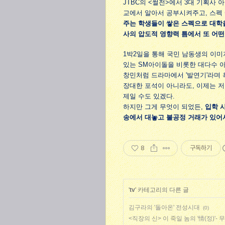
JTBC의 <썰전>에서 3대 기획사
교에서 알아서 공부시켜주고, 스펙
주는 학생들이 쌓은 스펙으로 대학을
사의 압도적 영향력 틈에서 또 어떤
1박2일을 통해 국민 남동생의 이
있는 SM아이돌을 비롯한 대다수 아
창민처럼 드라마에서 '발연기'라며
장대한 포석이 아니라도, 이제는 
제일 수도 있겠다.
하지만 그게 무엇이 되었든,
입학 
송에서 대놓고 불공정 거래가 있어
8
구독하기
'
tv
' 카테고리의 다른 글
김구라의 '돌아온' 전성시대
(0)
<직장의 신> 이 죽일 놈의 '情(정)'