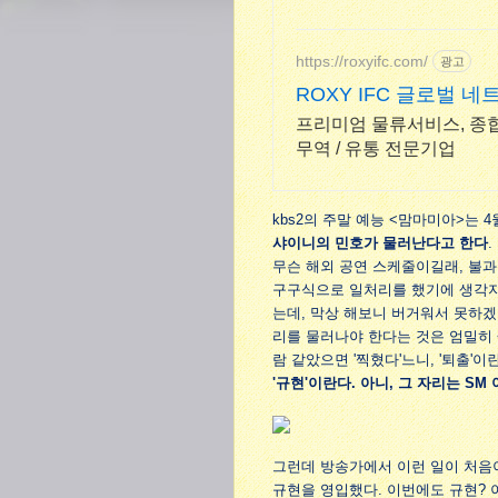
https://roxyifc.com/
광고
ROXY IFC 글로벌 네
프리미엄 물류서비스, 종
무역 / 유통 전문기업
kbs2의 주말 예능 <맘마미아>는 
샤이니의 민호가 물러난다고 한다
무슨 해외 공연 스케줄이길래, 불과
구구식으로 일처리를 했기에 생각지도
는데, 막상 해보니 버거워서 못하겠
리를 물러나야 한다는 것은 엄밀히 
람 같았으면 '찍혔다'느니, '퇴출'
'규현'이란다. 아니, 그 자리는 S
그런데 방송가에서 이런 일이 처음이 
규현을 영입했다. 이번에도 규현? 