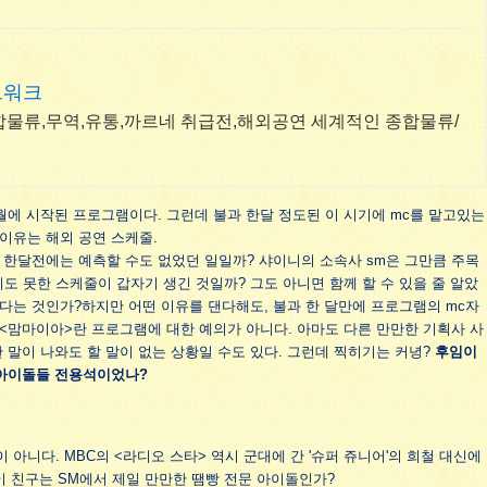
트워크
합물류,무역,유통,까르네 취급전,해외공연 세계적인 종합물류/
4월에 시작된 프로그램이다. 그런데 불과 한달 정도된 이 시기에 mc를 맡고있는
. 이유는 해외 공연 스케줄.
 한달전에는 예측할 수도 없었던 일일까? 샤이니의 소속사 sm은 그만큼 주목
 못한 스케줄이 갑자기 생긴 것일까? 그도 아니면 함께 할 수 있을 줄 알았
다는 것인가?하지만 어떤 이유를 댄다해도, 불과 한 달만에 프로그램의 mc자
<맘마이아>란 프로그램에 대한 예의가 아니다. 아마도 다른 만만한 기획사 사
이란 말이 나와도 할 말이 없는 상황일 수도 있다. 그런데 찍히기는 커녕?
후임이
M 아이돌들 전용석이었나?
아니다. MBC의 <라디오 스타> 역시 군대에 간 '슈퍼 쥬니어'의 희철 대신에
이 친구는 SM에서 제일 만만한 땜빵 전문 아이돌인가?