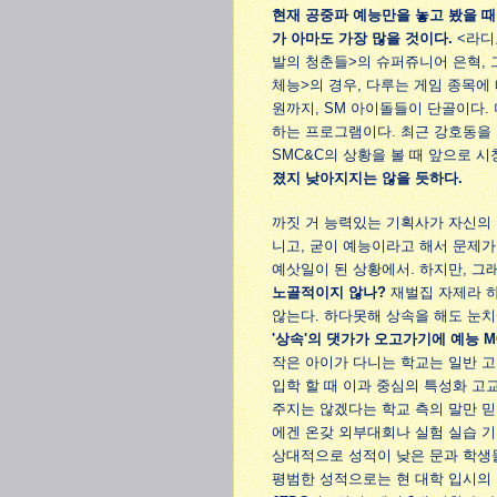
현재 공중파 예능만을 놓고 봤을 때
가 아마도 가장 많을 것이다.
<라디
발의 청춘들>의 슈퍼쥬니어 은혁, 
체능>의 경우, 다루는 게임 종목에
원까지, SM 아이돌들이 단골이다. 
하는 프로그램이다. 최근 강호동을 
SMC&C의 상황을 볼 때 앞으로 
졌지 낮아지지는 않을 듯하다.
까짓 거 능력있는 기획사가 자신의 
니고, 굳이 예능이라고 해서 문제가 
예삿일이 된 상황에서. 하지만, 그
노골적이지 않나?
재벌집 자제라 하
않는다. 하다못해 상속을 해도 눈치
'상속'의 댓가가 오고가기에 예능 
작은 아이가 다니는 학교는 일반 고
입학 할 때 이과 중심의 특성화 고
주지는 않겠다는 학교 측의 말만 믿
에겐 온갖 외부대회나 실험 실습 기
상대적으로 성적이 낮은 문과 학생들
평범한 성적으로는 현 대학 입시의