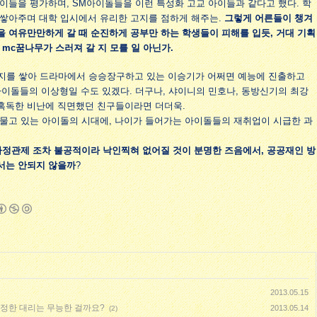
 아이들을 평가하며, SM아이돌들을 이런 특성화 고교 아이들과 같다고 했다. 학
 쌓아주며 대학 입시에서 유리한 고지를 점하게 해주는.
그렇게 어른들이 챙겨
 여유만만하게 갈 때 순진하게 공부만 하는 학생들이 피해를 입듯, 거대 기획
 mc꿈나무가 스러져 갈 지 모를 일 아닌가.
미지를 쌓아 드라마에서 승승장구하고 있는 이승기가 어쩌면 예능에 진출하고
이돌들의 이상형일 수도 있겠다. 더구나, 샤이니의 민호나, 동방신기의 최강
 혹독한 비난에 직면했던 친구들이라면 더더욱.
저물고 있는 아이돌의 시대에, 나이가 들어가는 아이돌들의 재취업이 시급한 과
사정관제 조차 불공적이라 낙인찍혀 없어질 것이 분명한 즈음에서, 공공재인 방
서는 안되지 않을까
?
2013.05.15
- 무정한 대리는 무능한 걸까요?
2013.05.14
(2)