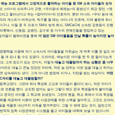
 예능 프로그램에서 고정적으로 활약하는 아이돌 중 SM 소속 아이돌의 숫자
오 스타>의 슈퍼주니어 규현, <우리동네 예체능>의 동방신기 최강 창민, <맨
그리고 물러난다고 하는 <맘마미아>의 민호까지. 뿐만 아니라, <우리 동네 예
 따라 게스트가 바뀌는데, 탁구를 할 때는 샤이니의 민호에, 이제 볼링에 최시
더구나, 이들 중 두 프로가 SM의 방계 회사, SMC&C에 소속된 강호동이 진행
비롯해서, 신동엽, 김병만, 김수로 등 다수의 연예인들을 영입하고 있는
시청자들이 텔레비젼을 통해
더 많은 SM 아이돌들을 만날 확률이 높아지면 놓아
영향력을 이용해 자기 소속사의 아이돌들을 끼워넣는 게 하루 이틀 된 일도 아
될 게 있냐 할 수도 있겠다. 드라마든, 예능이든 아이돌 한 두 명 들어가는게
래도 그게 정도가 있는 것이지, 저렇게
대놓고 대물림까지 하는 상황은 좀 너무
더라도 대놓고 큰놈 앉았던 자리에, 작은 놈 앉히는 이런 일을 대놓고 하지는
껏 상속세라도 낸다. 그게 아니면 법정에 서거나, 지탄을 받는 세상이다.
어떤
MC자리를 대놓고 대물림할까?
등학교였다. 그런데 워낙 특성화 고교로 아이들이 몰리다 보니, 작은 아이가
교로 전환을 했다. 순진한 엄마는 설사 그렇다 해도 문과 학생들에게 불이익을
고 문과인 아이를 그 학교에 보냈었다. 그런데 웬걸, 학교 측에서 이과 학생들
회를 제공하며 이른바 입학 사정관제를 위한 스펙을 쌓아주고, 그것도 모자라,
을 제물로 내신까지 이득을 챙겨주었다. 그럴 수 밖에 없는 것이, 일반고의
 변칙적 입학 사정관제란 시스템을 뚫고 아이들을 대학에 보낼 수 없으니까.