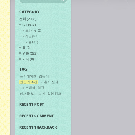
전체
(2008)
tv
(1617)
드라마
(431)
예능
(101)
다큐
(280)
책
(2)
영화
(222)
기타
(8)
쓰리데이즈
갑동이
인간의 조건
나 혼자 산다
sbs스페셜
썰전
냄새를 보는 소녀
힐링 캠프