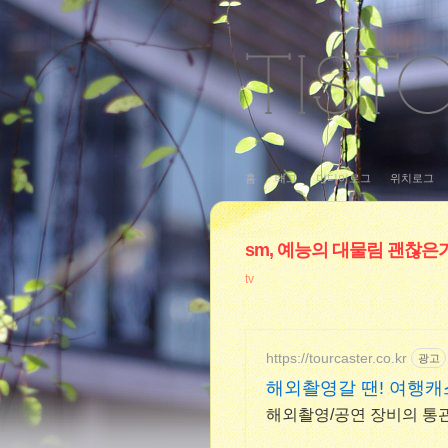
홈
태그
미디어로그
위치로그
sm, 예능의 대물림 괜찮은
tv
https://tourcaster.co.kr
광고
해외촬영갈 땐! 여행캐
해외촬영/공연 장비의 통관