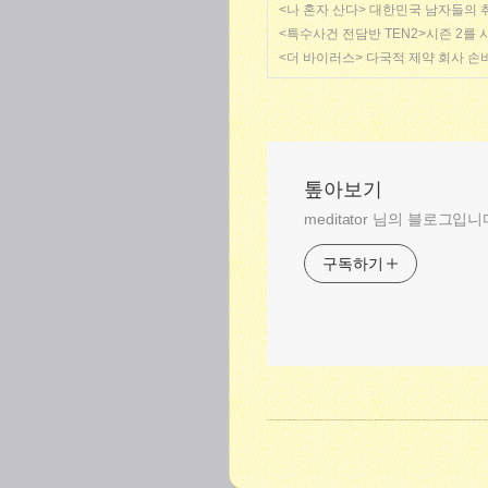
<나 혼자 산다> 대한민국 남자들의 
<특수사건 전담반 TEN2>시즌 2를
<더 바이러스> 다국적 제약 회사 손
톺아보기
meditator 님의 블로그입니
구독하기