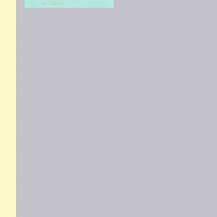
Tistory
by