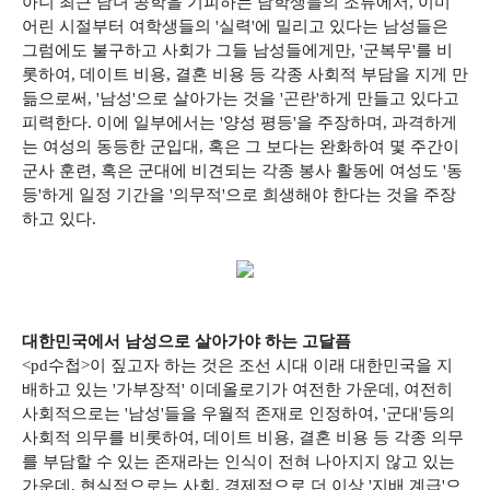
아니 최근 남녀 공학을 기피하는 남학생들의 조류에서, 이미
어린 시절부터 여학생들의 '실력'에 밀리고 있다는 남성들은
그럼에도 불구하고 사회가 그들 남성들에게만, '군복무'를 비
롯하여, 데이트 비용, 결혼 비용 등 각종 사회적 부담을 지게 만
듦으로써, '남성'으로 살아가는 것을 '곤란'하게 만들고 있다고
피력한다. 이에 일부에서는 '양성 평등'을 주장하며, 과격하게
는 여성의 동등한 군입대, 혹은 그 보다는 완화하여 몇 주간이
군사 훈련, 혹은 군대에 비견되는 각종 봉사 활동에 여성도 '동
등'하게 일정 기간을 '의무적'으로 희생해야 한다는 것을 주장
하고 있다.
대한민국에서 남성으로 살아가야 하는 고달픔
<pd수첩>이 짚고자 하는 것은 조선 시대 이래 대한민국을 지
배하고 있는 '가부장적' 이데올로기가 여전한 가운데, 여전히
사회적으로는 '남성'들을 우월적 존재로 인정하여, '군대'등의
사회적 의무를 비롯하여, 데이트 비용, 결혼 비용 등 각종 의무
를 부담할 수 있는 존재라는 인식이 전혀 나아지지 않고 있는
가운데, 현실적으로는 사회, 경제적으로 더 이상 '지배 계급'으