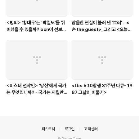
<빙의> '황대두'는 '박일도'를 뛰
암울한 현실이 불러 낸 '호러' - <
어넘을 수 있을까? ocn이 선보인
손 the guest>, 그리고 <오늘의
또 하나의 '악령 퇴치 스릴러'
탐정>, <러블리 호러블리>
<미스터 선샤인> '당신'에게 국가
<tbs 6.10항쟁 31주년 다큐- 19
는 무엇입니까? - 국가는 지킬만
87 그날의 비둘기>
한 가치가 있는 것인가?에 대한
'낭만적'인 질문
의안내
티스토리
로그인
고객센터