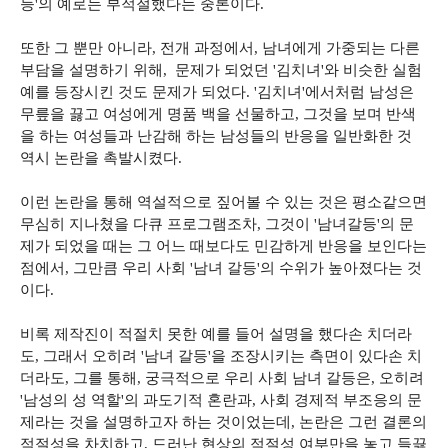
등'의 예로는 부적절했다는 중론이다.
또한 그 뿐만 아니라, 전개 과정에서, 남녀에게 가중되는 다른
부담을 설명하기 위해, 문제가 되었던 '김치녀'와 비슷한 실험
예를 등장시킨 것도 문제가 되었다. '김치녀'에서처럼 남성은
무릎을 끓고 여성에게 명품 백을 선물하고, 그것을 보며 반색
을 하는 여성들과 난감해 하는 남성들의 반응을 일반화한 것
역시 논란을 촉발시켰다.
이런 논란을 통해 역설적으로 짚어볼 수 있는 것은 평소같으면
무심히 지나쳤을 다큐 프로그램조차, 그것이 '남녀갈등'의 문
제가 되었을 때는 그 어느 때보다도 민감하게 반응을 보인다는
점에서, 그만큼 우리 사회 '남녀 갈등'의 수위가 높아졌다는 것
이다.
비록 제작진이 적절치 못한 예를 들어 설명을 했다손 치더라
도, 그래서 오히려 '남녀 갈등'을 조장시키는 측면이 있다손 치
더라도, 그를 통해, 궁극적으로 우리 사회 남녀 갈등은, 오히려
'남성의 성 역할'의 과도기적 혼란과, 사회 경제적 부조응의 문
제라는 것을 설명하고자 하는 것이었는데, 논란은 그런 결론의
적절성을 차치하고, 드러난 현상의 적절성 여부만을 놓고 들끓