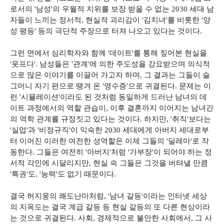
로서의 '남성'의 우월적 지위를 보장 받을 수 없는 2030 세대 남
자들이 느끼는 정서적, 현실적 괴리감이 '김치녀'를 비롯한 '양
성 평등' 등의 극단적 주장으로 터져 나오고 있다는 것이다.
그런 면에서 심리학자와 함께 '데이트'를 통해 짚어본 현실을
'웃프다'. 남성들은 '관계'에 의한 주도성을 강요받으며 의식적
으로 많은 이야기를 이끌어 가고자 하며, 그 결과는 그들이 슬
그머니 자기 편으로 땡겨 온 '영수증'으로 귀결된다. 문제는 이
런 '시뮬레이션'이라도 된 것처럼 동일하게 드러난 남녀의 데
이트 과정에서의 역할 관습이, 이후 결혼까지 이어지는 남녀간
의 역학 관계를 규정짓고 있다는 것이다. 하지만, '취직'보다는
'실업'과 '비정규직'이 익숙한 2030 세대에게 아버지 세대로부
터 이어진 이러한 여전한 성역할은 이제 그들의 '딜레마'로 작
동한다. 그들은 여전히 '아버지'처럼 '가부장'이 되어야 하는 정
서적 각인에 시달리지만, 현실 속 그들은 그것을 버텨낼 만큼
'특권'도, '능력'도 없기 때문이다.
결국 허지웅의 쾌도난마처럼, '남녀 갈등'이라는 인터넷 세상
의 지옥도는 결국 계급 갈등 등 현실 갈등의 또 다른 현상이라
는 것으로 귀결된다. 사회, 경제적으로 불안한 사회에서, 그 사