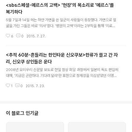
<sbs스페셜-메르스의 고백> '현장'의 목소리로 '메르스'를
복기하다
글 내용
5월 7일과 14일 에는 하얀 가면을 쓴 일군의 사람들이 등장했다. 가면으로 얼
굴을 가린 그들은 바로 '의사'였다. '병원의 고백'이라는 2부작을 통해 '의료
계'의 현실을 현장의 목소리로 토로했던 '의사'들은 자기 고발적인 프로그램의
6
0
2015. 7. 27.
내용때문에 얼굴을 드러낼 수 없었다. 하지만 그들이 자신을 숨기고 낱낱이 의
료계의 현실을 들려준 덕분에, 은 '의료수가'로 인해 히포크라테스 선서 대신, 주
판알을 튕겨야 살아남는 의료계의 현실을 적나라하게 그려낼 수 있었다. 이제 7
<추적 60분-흔들리는 한인타운 신오쿠보>한류가 쓸고 간 자
월 26일 의사들은 다시 한번 '하얀 가면'을 썼다. 바로 26일 자정을 기해 마지
막 남은 메르스 환자가 격리에서 해제된, 사실상 종식된 메르스를 복기하기 위
리, 신오쿠 상인들은 운다
글 내용
해서이다. 메르스 끝나도 끝난 게 아니다. 중동 지역에서 집중적으로 발생한 신
2008년 요미우리 신문발 보도로 한일 정상 회담 과정에서 일본의 독도 편입에
종 베타코로..
대해, '지금은 곤란하다. 기다려 달라'란 표현으로 정체성을 의심받았던 이명박
대통령이 임기를 4개월여 남기고 독도를 깜짝 방문했다. 이로써 이명박 대통령
1
0
2015. 7. 23.
은 '헌정 사상 최초'로 독도를 방문한 대통령이 되었지만, 그의 독도 방문으로 오
히려 독도는 국제적 분쟁지역으로 부각되는 결과를 초래했고, 일본내 반한 감정
의 도화선에 불을 붙였다. 안그래도 일본내 끝없는 불황의 지속으로 재일 외국
인들에 대한 일본인들의 감정이 격해지고 있는 시점, 이명박 전 대통령은 그 상
황의 예봉을 한국인으로 돌리는 결정적 계기를 제공했다. 그리고 이명박 정권에
이 블로그 인기글
이어진 박근혜 대통령의 냉랭하다 못해 '소원'해진 한일 외교 정책, 그리고 그런
한국의 태도에 ..