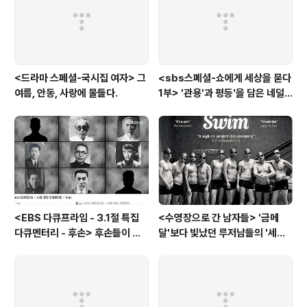
<드라마 스페셜-국시집 여자> 그
<sbs스폐셜-쇼에게 세상을 묻다
여름, 안동, 사랑에 물들다.
1부> '관용'과 평등'을 담은 네덜
란드와 노르웨이의 예능은?
<EBS 다큐프라임 - 3.1절 특집
<수영장으로 간 남자들> '금메
다큐멘터리 - 후손> 후손들이 말
달'보다 빛났던 루저남들의 '세라
하는 그날의 '독립운동가'들, 그리
비(c'est la vie)
고 후손들이 짊어진 삶의 무게