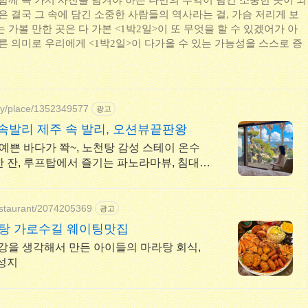
함께 꼭 가서 사진을 남겨야 하는 나만의 추억이 담긴 소중한 곳이 되
은 결국 그 속에 담긴 소중한 사람들의 역사라는 걸, 가슴 저리게 보
 가볼 만한 곳은 다 가본 <1박2일>이 또 무엇을 할 수 있겠어가 아
른 의미로 우리에게 <1박2일>이 다가올 수 있는 가능성을 스스로 증
try/place/1352349577
광고
속발리 제주 속 발리, 오션뷰끝판왕
예쁜 바다가 쫙~, 노천탕 감성 스테이 온수
 잔, 루프탑에서 즐기는 파노라마뷰, 침대일
estaurant/2074205369
광고
라탕 가로수길 웨이팅맛집
건강을 생각해서 만든 아이들의 마라탕 회식,
성지