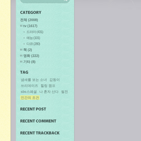
전체
(2008)
tv
(1617)
드라마
(431)
예능
(101)
다큐
(280)
책
(2)
영화
(222)
기타
(8)
냄새를 보는 소녀
갑동이
쓰리데이즈
힐링 캠프
sbs스페셜
나 혼자 산다
썰전
인간의 조건