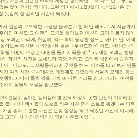
도, 자신과 관련된 추억이 저장된 장소라면 그저 나무 한 그루, 풀
없는 것이 인지상정이다. 그런 의미에서 2월9일의 <1박2일>은 '장
장 뜻깊게 잘 살려낸 시간이 되었다.
를 짜서 설날의 고즈넉한 서울을 돌아본다 할 때만 해도, 그저 지금까지
 주어진 미션도 그 예전의 고궁을 들러보던 미션과 그리 다르지 않아
가장 오래된 다리에, 찻집에, 역사 책에 등장할 정도는 아니지만, 이제
 돌아보는 미션은 <1박2일>은 물론, <무한도전>에서도, <런닝맨>에
 학림 다방에 소장된 LP판을 틀어 제목을 맞추고, 제일 오래된 빌딩
팩스에 자신의 사진을 보내느라 낑낑 거리고, 오래된 빵집에서 숨겨진
이 아니더라도, 그 사람들이라면 무엇을 해도 미소를 띠고 보게 만들
시간 여의 시간 <1박2일>은 예전에도 그랬듯이 서울의 오래된 장소
수행하고, 다시 둘씩 짝을 이뤄 또 다른 거리를 걷고, 거기서 미션을
분주하게 설날의 서울을 활보했다.
KBS 건물로 돌아온 멤버들에겐 전혀 예상치 못한 반전이 기다리고
울을 돌아다닌 멤버들의 모습을 찍은 사진 중 베스트를 뽑겠다는 명목
 가장 좋다고 뽑힌 사진은 온갖 설정을 하고 찍었던 사진이 아니라,
리고 고궁에서 가장 평범하게 찍힌 사진들이었다.