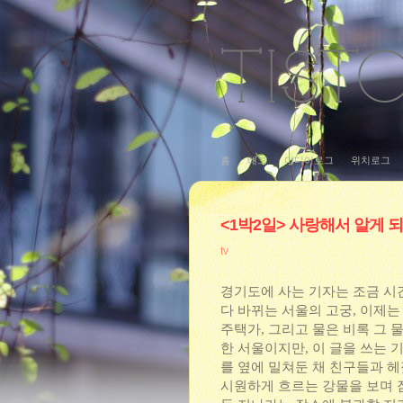
홈
태그
미디어로그
위치로그
<1박2일> 사랑해서 알게 되
tv
경기도에 사는 기자는 조금 시
다 바뀌는 서울의 고궁, 이제
주택가, 그리고 물은 비록 그 물
한 서울이지만, 이 글을 쓰는
를 옆에 밀쳐둔 채 친구들과 
시원하게 흐르는 강물을 보며 잠