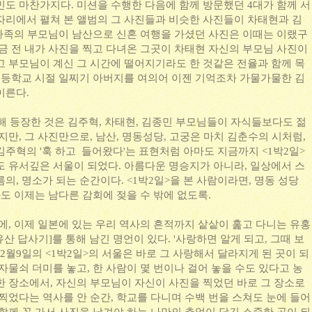
민도 마찬가지다. 미션을 수행한 다음에 함께 방문했던 4대가 함께 서
자리에서 펼쳐 본 앨범의 그 사진들과 비슷한 사진들이 차태현과 김
 가족의 부모님이 남산으로 신혼 여행을 가셨던 사진은 이때는 이랬구
방금 전 내가 사진을 찍고 다녀온 그곳이 차태현 자신의 부모님 사진이
고 부모님이 계신 그 시간에 떨어지기라도 한 것같은 전율과 함께 목
 고등학교 시절 일찌기 아버지를 여의어 이젠 기억조차 가물가물한 김
이른다.
통해 등장한 것은 김주혁, 차태현, 김종민 부모님들이 자식들보다도 젊
지만, 그 사진만으로, 남산, 명동성당, 고궁은 마치 김춘수의 시처럼,
주혁의 '훅 하고 들어왔다'는 표현처럼 아마도 지금까지 <1박2일>
도 유서깊은 서울이 되었다. 아름다운 명승지가 아니라, 일상에서 스
의, 명소가 되는 순간이다. <1박2일>을 본 사람이라면, 명동 성당
라도 이제는 남다른 감회에 젖을 수 밖에 없도록.
에, 이제 일본에 있는 우리 역사의 흔적까지 샅샅이 훑고 다니는 유홍
유산 답사기]를 통해 남긴 명언이 있다. '사랑하면 알게 되고, 그때 보
 2월9일의 <1박2일>의 서울은 바로 그 사랑해서 달라지게 된 곳이 되
자물쇠 더미를 놓고, 한 사람이 몇 번이나 걸어 놓을 수도 있다고 농
한 장소에서, 자신의 부모님이 자신이 사진을 찍었던 바로 그 장소로
찍었다는 역사를 안 순간, 학교를 다니며 수백 번을 스쳐도 눈에 들어