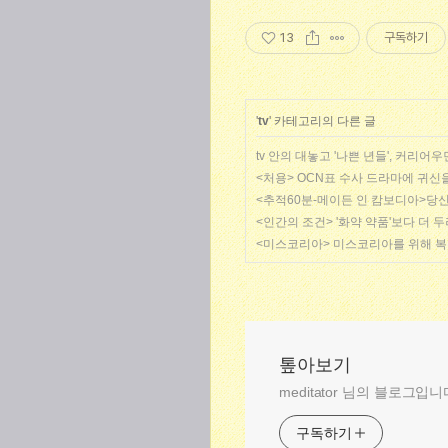
13
구독하기
'
tv
' 카테고리의 다른 글
tv 안의 대놓고 '나쁜 년들', 커리어우
<처용> OCN표 수사 드라마에 귀신
<추적60분-메이든 인 캄보디아>당신
<인간의 조건> '화약 약품'보다 더 두
<미스코리아> 미스코리아를 위해 복무하
톺아보기
meditator 님의 블로그입니
구독하기