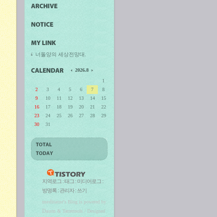
너돌양의 세상전망대.
2026.8
1
2
3
4
5
6
7
8
9
10
11
12
13
14
15
16
17
18
19
20
21
22
23
24
25
26
27
28
29
30
31
지역로그
:
태그
:
미디어로그
:
방명록
:
관리자
:
쓰기
meditator
's Blog is powered by
Daum
& Tattertools / Designed