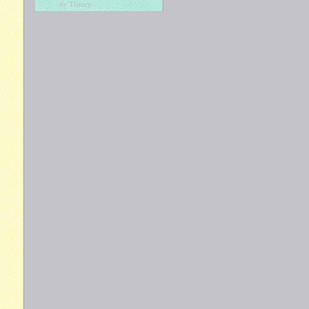
Tistory
by