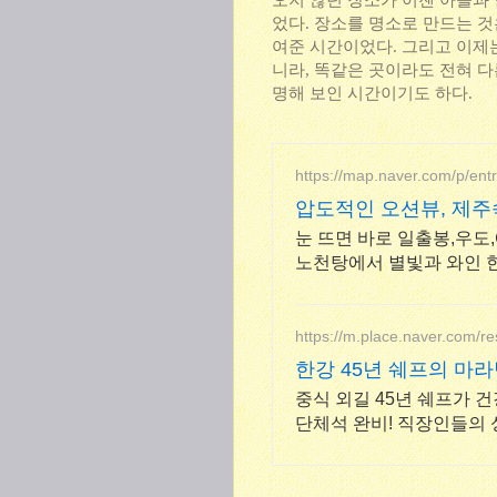
오지 않던 장소가 이젠 아들과 
었다. 장소를 명소로 만드는 것
여준 시간이었다. 그리고 이제는
니라, 똑같은 곳이라도 전혀 다
명해 보인 시간이기도 하다.
https://map.naver.com/p/en
압도적인 오션뷰, 제주
눈 뜨면 바로 일출봉,우도,
노천탕에서 별빛과 와인 한
출뷰
https://m.place.naver.com/r
한강 45년 쉐프의 마
중식 외길 45년 쉐프가 
단체석 완비! 직장인들의 