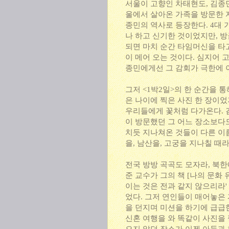
서울이 고향인 차태현도, 김종
울에서 살아온 가족을 방문한 
종민의 역사로 등장한다. 4대
나 하고 신기한 것이었지만, 
되면 마치 순간 타임머신을 타
이 메어 오는 것이다. 심지어
종민에게선 그 감회가 극한에 
그저 <1박2일>의 한 순간을 
은 나이에 찍은 사진 한 장이었
우리들에게 꽃처럼 다가온다. 김
이 방문했던 그 어느 장소보다
치듯 지나쳐온 것들이 다른 이름
을, 남산을, 고궁을 지나칠 때
전국 방방 곡곡도 모자라, 북한
준 교수가 그의 책 [나의 문화 
이는 것은 전과 같지 않으리라'
었다. 그저 연인들이 매어놓은 
을 던지며 미션을 하기에 급급
신혼 여행을 와 똑같이 사진을 