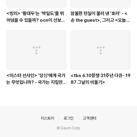
<빙의> '황대두'는 '박일도'를 뛰
암울한 현실이 불러 낸 '호러' - <
어넘을 수 있을까? ocn이 선보인
손 the guest>, 그리고 <오늘의
또 하나의 '악령 퇴치 스릴러'
탐정>, <러블리 호러블리>
<미스터 선샤인> '당신'에게 국가
<tbs 6.10항쟁 31주년 다큐- 19
는 무엇입니까? - 국가는 지킬만
87 그날의 비둘기>
한 가치가 있는 것인가?에 대한
'낭만적'인 질문
의안내
티스토리
로그인
고객센터
© Daum Corp.