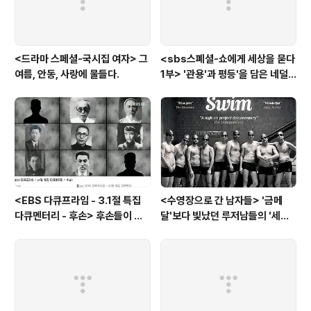
<드라마 스페셜-국시집 여자> 그
<sbs스폐셜-쇼에게 세상을 묻다
여름, 안동, 사랑에 물들다.
1부> '관용'과 평등'을 담은 네덜
란드와 노르웨이의 예능은?
<EBS 다큐프라임 - 3.1절 특집
<수영장으로 간 남자들> '금메
다큐멘터리 - 후손> 후손들이 말
달'보다 빛났던 루저남들의 '세라
하는 그날의 '독립운동가'들, 그리
비(c'est la vie)
고 후손들이 짊어진 삶의 무게