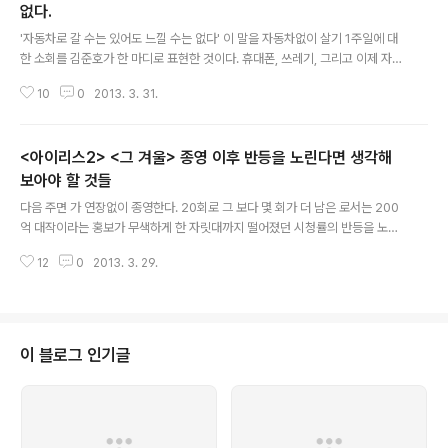
없다.
글 내용
'자동차로 갈 수는 있어도 느낄 수는 없다' 이 말을 자동차없이 살기 1주일에 대
한 소회를 김준호가 한 마디로 표현한 것이다. 휴대폰, 쓰레기, 그리고 이제 자동
차까지 세 번째 미션을 완료하게 되면서 멤버들은 서로를 '가족'이라 부르는 걸
10
0
2013. 3. 31.
서슴치 않게 될 만큼 친밀해지고 인간적(?)이 되어 가고 있는 중이다. 하지만 그
런 훈훈한 면모가 이란 프로그램의 성격이 다가 아니다. 오히려, 자동차 없이 살
기 미션의 마지막회에서 확연하게 드러났듯이 은 지금 당장 현장에서 투입해도
<아이리스2> <그 겨울> 종영 이후 반등을 노린다면 생각해
전혀 손색이 없는 그 어느 교육 프로그램보다 훌륭한 환경에 대한 교재로 쓰일
만한 '에듀테인먼트' 프로그램이다. '환경'교육에 삶을 돌아보는 '철학'까지 덧붙
보아야 할 것들
글 내용
이니, 이만한 '양수겹장' 교재가 어디있을까? 아침 식탁에서 우연히 영화 에 대
다음 주면 가 연장없이 종영한다. 20회로 그 보다 몇 회가 더 남은 로서는 200
한 ..
억 대작이라는 홍보가 무색하게 한 자릿대까지 떨어졌던 시청률의 반등을 노려
볼 좋은 기회이다. 그런데 의 진행을 보고 있노라면 과연 그럴 일이 있을까 싶게
12
0
2013. 3. 29.
답답하다. 장혁의 절권도가 돋보인 정유건과 레이의 대결처럼 분명 시선을 끄는
액션 장면은 있고, 남자 주인공 엄마의 죽음에 이어, 여주인공 오빠의 죽음이 이
어지며 극적인 사건들이 줄을 지어 발생하는데 보고 있으면 지루하다. 사건만
있고 사건의 행간을 메워갈 캐릭터와 스토리가 실종되었기 때문이다. 시청자들
은 다 아는데 제작진만 모른 채 연일 사건만 터뜨린다. 멜로 드라마의 귀재 표민
이 블로그 인기글
수 피디의 작품이 맞나? 를 보다보면 종종 이런 질문을 하게 되는 상황에 맞닦뜨
린다. 27일..