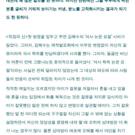
내는데 꽤 많은 일조를 한 듯하다. 하지만 한편에선 그들
부부에게 찍힌
분홍 글씨가 거둬져 보이기는 커녕, 분노를 고착화시키는 결과가 되기
도 한 듯하다.
<직장의 신>첫 방영을 앞두고 주연 김혜수의 '석사 논문 표절' 시비가
일었다. 그러자, 김혜수는 제작발표회에서 아무런 변명없이 자신의 잘
못이라며 석사
학위를 반납하겠다며 사과를 했다. 그러자, 들끓던 비난
의 여론이 언제 그랬냐는듯 호의적으로 돌아섰다
. '석사 학위 논문 표
절'이라는 사실은 전혀 달라지지 않았는데 그 대상의 태도에 따라 사람
들의 반응이 손바닥 뒤집듯 차이가 나게 된 것이다.
적적한 예일지는 모르겠지만 아이가 잘못을 저질러서 혼을 내고 있을
때 혼을 내는 입장에서 화를 북독으는 것은 잘못을 저지른 당사자인 아
이가 잘못했단 말은 전혀 하지 않고 변명으로 일관할 때이다. 그저 잘못
했단 말 한 마디면 되는데 구구절절 자신이 그럴 수 밖에 없는 상황을
설명하면서 자신의 정당성을 증명해 내려 할 때 오히려 상대방은 더 화
가 나는 경우가 많다. 물론 상대방이 애초에 오해를 해서 야단을 치기