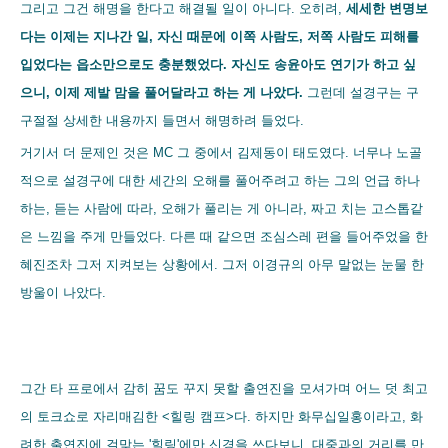
그리고 그건 해명을 한다고 해결될 일이 아니다. 오히려,
세세한 변명보
다는 이제는 지나간 일, 자신 때문에 이쪽 사람도, 저쪽 사람도 피해를
입었다는 읍소만으로도 충분했었다. 자신도 송윤아도 연기가 하고 싶
으니, 이제 제발 맘을 풀어달라고 하는 게 나았다.
그런데 설경구는 구
구절절 상세한 내용까지 들면서 해명하려 들었다.
거기서 더 문제인 것은 MC 그 중에서 김제동이 태도였다. 너무나 노골
적으로 설경구에 대한 세간의 오해를 풀어주려고 하는 그의 언급 하나
하는, 듣는 사람에 따라, 오해가 풀리는 게 아니라, 짜고 치는 고스톱같
은 느낌을 주게 만들었다. 다른 때 같으면 조심스레 편을 들어주었을 한
혜진조차 그저 지켜보는 상황에서. 그저 이경규의 아무 말없는 눈물 한
방울이 나았다.
그간 타 프로에서 감히 꿈도 꾸지 못할 출연진을 모셔가며 어느 덧 최고
의 토크쇼로 자리매김한 <힐링 캠프>다. 하지만 화무십일홍이라고, 화
려한 출연진에 걸맞는 '힐링'에만 신경을 쓰다보니, 대중과의 거리를 만