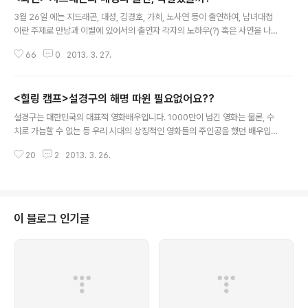
글 내용
3월 26일 에는 지드래곤, 대성, 김경호, 가희, 노사연 등이 출연하여, 남녀대첩
이란 주제로 만남과 이별에 있어서의 출연자 각자의 노하우(?) 혹은 사연을 나
눴다. 그런데, 이날 출연한 출연자들중 노사연을 제외하고, 전세계 솔로 투어를
66
0
2013. 3. 27.
앞둔 지드래곤, 일본 투어를 앞둔 대성, 솔로 앨범을 낸 김경호와 가희 등 모든
출연자가 자신의 개인 스케줄과 관련된 홍보 일정이 있었다. 심지어 마지막에
따로 시간을 내서(물론 '이 봄에 무엇을 할 것인가라는 명목하에) 이들의 개인
<힐링 캠프>설경구의 해명 따윈 필요없어요??
홍보 시간까지 주어질 정도로. 이제 와 새삼스레 홍보를 목적으로 한 연예인들
글 내용
의 방송 출연을 왈가왈부한다는 것 자체가 넌센스인 상황이지만, 과연 이란 프
설경구는 대한민국의 대표적 영화배우입니다. 1000만이 넘긴 영화는 물론, 수
로에 지드래곤과 대성의 출연이 시의적절했는가, 혹은 곧 결혼할 약혼자가 있는
치로 가늠할 수 없는 등 우리 시대의 상징적인 영화들의 주인공을 했던 배우입
김경호의 출연..
니다. 그런 그가 20여 년만에 처음으로 에 출연했습니다. 그런데, 게시판은 설
20
2
2013. 3. 26.
경구 출연 반대 댓글로 도배가 되었다고 합니다. 심지어 그를 섭외한 걸로 알려
진 김제동까지 더불어 욕을 먹고 있습니다. 포털 사이트의 이슈가 될 만큼. 그리
고 예능에서 보기 힘든 설경구가 출연했음에도 불구하고 의 시청률은 떨어졌습
니다. 마치 사람들의 설경구 편 시청 거부 운동을 벌이는 게 먹혀들어가기라도
했다는 듯. 이른바 사회적 왕따에 대한 진화론의 입장에는 전염병론이 있습니
이 블로그 인기글
다. 마치 전염병을 가진 사람이 한 집단에 스며들면 그로 인해 그 집단 전체가 절
멸에 이를 수도 있기 ..