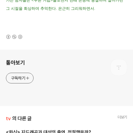
가는 남자들은 <푸른 거탑>을보면서 한때 본능에 충실하며 살아가던
그 시절을 회상하며 추억한다. 은근히 그리워하면서.
(새창열림)
로그 정보
톺아보기
구독하기
더보기
tv
의 다른 글
<화신> 지드래곤과 대성의 출연, 적절했을까?