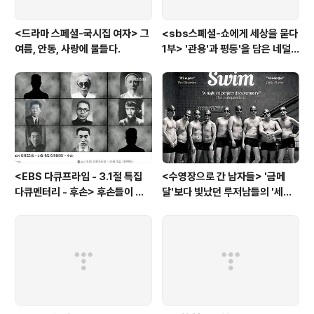
<드라마 스페셜-국시집 여자> 그
<sbs스폐셜-쇼에게 세상을 묻다
여름, 안동, 사랑에 물들다.
1부> '관용'과 평등'을 담은 네덜
란드와 노르웨이의 예능은?
<EBS 다큐프라임 - 3.1절 특집
<수영장으로 간 남자들> '금메
다큐멘터리 - 후손> 후손들이 말
달'보다 빛났던 루저남들의 '세라
하는 그날의 '독립운동가'들, 그리
비(c'est la vie)
고 후손들이 짊어진 삶의 무게