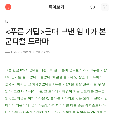
검색하기
톺아보기
티스토리
tv
<푸른 거탑>군대 보낸 엄마가 본
군디컬 드라마
meditator
2013. 3. 28. 09:25
요즘 한참 tvn의 군대를 배경으로 한 이른바 군디컬 드라마 <푸른 거탑
>이 인기를 끌고 있다고 들었다. 채널을 돌리다 몇 장면과 조우하기도
했었다. 하지만 그 화제성있다는 <푸른 거탑>을 한참 전부터 볼 수 없
었다. 그건 내 자식이 바로 그 드라마의 배경이 되는 군입대를 앞두고
있었고, 지금은 이제 다가올 첫 휴가를 기다리고 있는 꼬래비 신병의 엄
마이기 때문이다. 굳이 아픈엄마의 이야기를 다룬 슬픈 에피소드가 아
니더라도 새가슴 엄마에겐 그저 군대의 이야기를 보여주는 것- 그게 고