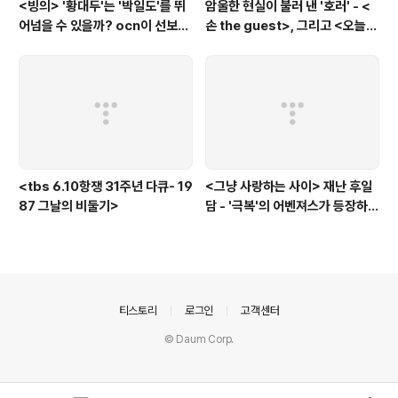
<빙의> '황대두'는 '박일도'를 뛰
암울한 현실이 불러 낸 '호러' - <
어넘을 수 있을까? ocn이 선보인
손 the guest>, 그리고 <오늘의
또 하나의 '악령 퇴치 스릴러'
탐정>, <러블리 호러블리>
<tbs 6.10항쟁 31주년 다큐- 19
<그냥 사랑하는 사이> 재난 후일
87 그날의 비둘기>
담 - '극복'의 어벤져스가 등장하
다.
의안내
티스토리
로그인
고객센터
© Daum Corp.