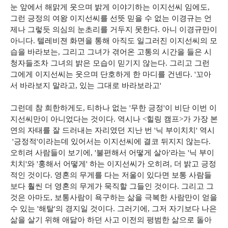
눈 앞에서 해맑게 웃으며 밝게 이야기하는 이지선씨 임에도,
그런 긍정의 여왕 이지선씨를 선뜻 믿을 수 없는 이경규는 언
제나 그렇듯 의심의 눈초리를 거두지 못한다. 아니 이경규만이
아니다. 텔레비젼 화면을 통해 아직도 일그러진 이지선씨의 모
습을 바라보는, 그리고 그녀가 겪어온 고통의 시간을 들은 시
청자들조차 그녀의 밝은 모습이 믿기지 않는다. 그리고 그런
그에게 이지선씨는 웃으며 단호하게 한 마디를 건넨다. '꼬아
서 바라보지 말라고, 있는 그대로 바라보라고'
그런데 참 희한하게도, 티하나 없는 '무한 긍정'이 비단 이번 이
지선씨만이 아니었다는 것이다. 역시나 <힐링 캠프>가 가장 본
연의 자태를 잘 드러내는 자리였던 지난 번 '닉 부이치치' 역시
'긍정적'이라는데 있어서는 이지선씨에 결코 뒤지지 않는다.
오히려 사람들이 보기에, '불편해서 어떻게 살아'라는 '닉 부이
치치'와 '훙해서 어떻게' 하는 이지선씨가 오히려, 더 밝고 긍정
적인 것이다. 영혼의 무게를 다는 저울이 있다면 보통 사람들
보다 훨씬 더 영혼의 무게가 묵직할 그들인 것이다. 그리고 그
것은 아마도, 보통사람이 욕구하는 삶을 극복한 사람만이 얻을
수 있는 '해탈'의 경지일 것이다. 그러기에, 그저 자기보다 나은
삶을 살기 위해 애닮아 하던 사고 이전의 평범한 삶으로 돌아