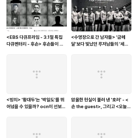
<EBS 다큐프라임 - 3.1절 특집
<수영장으로 간 남자들> '금메
다큐멘터리 - 후손> 후손들이 말
달'보다 빛났던 루저남들의 '세라
하는 그날의 '독립운동가'들, 그리
비(c'est la vie)
고 후손들이 짊어진 삶의 무게
<빙의> '황대두'는 '박일도'를 뛰
암울한 현실이 불러 낸 '호러' - <
어넘을 수 있을까? ocn이 선보인
손 the guest>, 그리고 <오늘의
또 하나의 '악령 퇴치 스릴러'
탐정>, <러블리 호러블리>