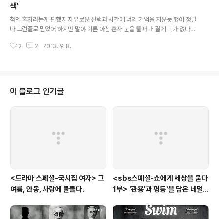
먹는 것이 죽이다. 예전에 조상들이 죽이나 국을 해먹은 이유가 뭐겠는가? 넉넉
색'
글 내용
치 못한 형편에 적은 재료에 쌀이나 물을 넣어 여럿이 많이 먹을 수 ..
첨엔 혼자라는게 편했지 자유로운 선택과 시간에 너의 기억을 지운듯 했어 정말
나 그런줄로 믿었어 하지만 말야 이른 아침 혼자 눈을 뜰때 내 곁에 니가 없다는
사실 알게 될때면 나도 모를 눈물이 흘러 변한건 없니 ? - 작사, 작곡; 토이, 여전
2
2
2013. 9. 8.
히 아름다운지 2013년 9월7일 하루동안 유희열은 분주했다. 우선 저녁 6시 3
0분, 2013 무도 가요제를 준비하는 첫 방송인 의 무도 나이트에 출연한다. 이
미 을 통해 나이트 특집을 스스로 웨이터 버전이 되어 몇 번이나 치뤄봤던 유희
열에세 무도의 나이트 버전은 낯설지 않았다. 그러니 당연히, 무도 멤버들이 이
구동성, 너무도 자연스럽다는 평가처럼, 유희열은 마치 예전에도 그곳에 있던
이 블로그 인기글
사람처럼 무도에 스며든다. 또한 함께 할 파트너를 선택하기 위한 댄스 음악에
맞..
<드라마 스페셜-국시집 여자> 그
<sbs스폐셜-쇼에게 세상을 묻다
여름, 안동, 사랑에 물들다.
1부> '관용'과 평등'을 담은 네덜
란드와 노르웨이의 예능은?