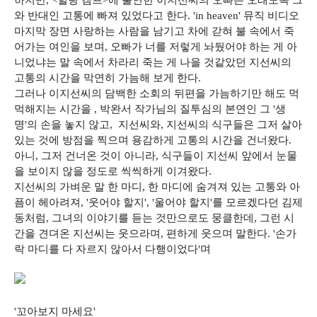
하지만, <힐링 캠프>에 출연한 이지선씨의 오빠는 오래도록 그
와 반대인 고통에 빠져 있었다고 한다. 'in heaven' 뮤직 비디오
마지막 장면 사랑하는 사람을 남기고 차에 갇혀 불 속에서 죽
어가는 여인을 보며, 오빠가 너를 저렇게 놔뒀어야 하는 게 아
니었냐는 말 속에서 차라리 죽는 게 나을 것같았던 지선씨의
고통의 시간을 막연히 가늠해 보게 한다.
그러나 이지선씨의 담백한 소회의 뒤편을 가늠하기만 해도 먹
먹해지는 시간을 , 박완서 작가님의 질투심의 본연인 그 '생
명'의 손을 놓지 않고, 지선씨와, 지선씨의 식구들은 그저 살아
있는 것에 방점을 찍으며 용감하게 고통의 시간을 건너왔다.
아니, 그저 건너온 것이 아니라, 식구들이 지선씨 앞에서 눈물
을 보이지 않을 정도로 씩씩하게 이겨왔다.
지선씨의 가벼운 말 한 마디, 한 마디에 숨겨져 있는 고통와 아
픔이 헤아려져, '웃어야 할지', '울어야 할지'를 모르겠다던 김제
동처럼, 그녀의 이야기를 듣는 것만으로도 뭉클한데, 그런 시
간을 견뎌온 지선씨는 웃으라며, 편하게 웃으며 말한다. '손가
락 마디를 다 자르지 않아서 다행이었다'며
'꼬아보지 마세요'