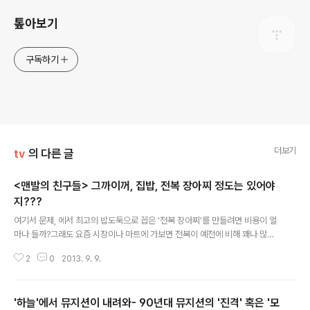
톺아보기
구독하기
더보기
tv
의 다른 글
<맨발의 친구들> 그까이꺼, 집밥, 전복 장아찌 정도는 있어야
지???
글 내용
여기서 문제, 에서 최고의 밥도둑으로 꼽은 '전복 장아찌'를 만들려면 비용이 얼
마나 들까?그래도 요즘 시장이나 마트에 가보면 전복이 예전에 비해 꽤나 많이
싸졌다며 매번 '세일'이라며 파는 중이다. 그런데 그 가격이, 낯부끄러운 천원 깍
2
0
2013. 9. 9.
은 9900원에 큰 건 두 개에, 작은 건 네, 다섯개까지 들어 있다. 이른바 라면에
넣어먹어 라면 전복이라는 별명이 붙은, 아주 작은 것들은 열 개 정도 들어있는
데, 그 크기가 정말 큰 강낭콩만하다. 에 나오는 전복의 크기는, 이 중, 제일 비싼,
'하늘'에서 뮤지션이 내려와- 90년대 뮤지션의 '진격' 혹은 '모
한 두어 개 들은 정도의 것이다. 그런 전복을 사다가 사다가 집에서 제일 많이 해