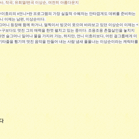
사, 작곡; 유희열/편곡 이상순, 여전히 아름다운지
영되는 <이효리의 x언니>란 프로그램의 가장 실질적 수혜자는 안타깝게도 데뷔를 준비하는
아니 이제는 남편, 이상순이다.
그머니 등장해 함께 하거나, 멀찍이서 빙긋이 웃으며 바라보고 있던 이상순이 이제는 <
누구보다도 멋진 그의 매력을 한껏 펼치고 있는 중이다. 조용조용 촌철살인을 놓치지
면 슬그머니 일어나 물을 가지러 가는, 하지만, 언니 이효리보다, 어린 걸그룹에게 미
 기타줄을 튕기며 멋진 음악을 만들어 내는 사람 냄새 풀풀나는 이상순이라는 캐릭터를