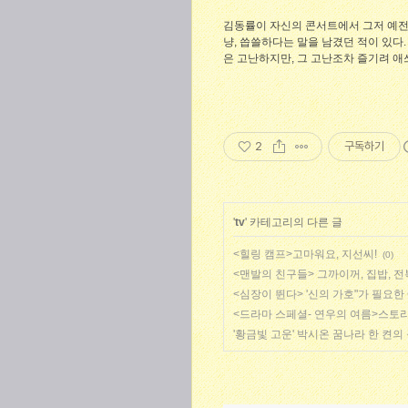
김동률이 자신의 콘서트에서 그저 예전
냥, 씁쓸하다는 말을 남겼던 적이 있다
은 고난하지만, 그 고난조차 즐기려 
2
구독하기
'
tv
' 카테고리의 다른 글
<힐링 캠프>고마워요, 지선씨!
(0)
<맨발의 친구들> 그까이꺼, 집밥, 
<심장이 뛴다> '신의 가호"가 필요한
<드라마 스페셜- 연우의 여름>스토
'황금빛 고운' 박시온 꿈나라 한 켠의