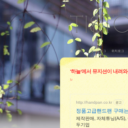
홈
태그
미디어로그
위치로그
'하늘'에서 뮤지션이 내려와- 
tv
http://handpan.co.kr
광고
정품고급핸드팬 구매는
제작판매, 자체튜닝(A/S)
두기업