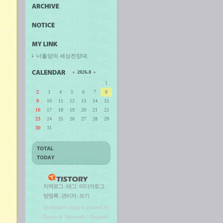
너돌양의 세상전망대.
2026.8
1
2
3
4
5
6
7
8
9
10
11
12
13
14
15
16
17
18
19
20
21
22
23
24
25
26
27
28
29
30
31
지역로그
:
태그
:
미디어로그
:
방명록
:
관리자
:
쓰기
meditator
's Blog is powered by
Daum
& Tattertools / Designed