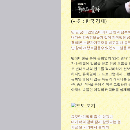
(사진 ; 한국 경제)
난 난 꿈이 있었죠
버려지고 찢겨 남루
내가슴 깊숙히
보물과 같이 간직했던 
혹 때론 누군가가
뜻모를 비웃음 내 등
난 참아야 했죠
참을수 있었죠 그날을 위해
텔레비젼을 통해 유희열의 '감성 변태'
간 하이힐에 얼굴을 묻고 인공 호흡을 
로 변태로서의 면모를 적나라하게 선
하지만 유희열이 그 프로그램에서 그런 
유희열에 못지 않은 속물의 캐릭터를 
<방송의 적>을 통해 이적은 그럴싸한 
아저씨 속물인 이적의 캐릭터를 실제와
그것만 기억해 줄 수 있겠니
내가 너의 곁에 잠시 살았다는 걸
가끔 널 거리에서 볼까 봐