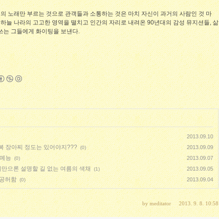
의 노래만 부르는 것으로 관객들과 소통하는 것은 마치 자신이 과거의 사람인 것 마
. 하늘 나라의 고고한 영역을 떨치고 인간의 자리로 내려온 90년대의 감성 뮤지션들, 삶
애쓰는 그들에게 화이팅을 보낸다.
2013.09.10
전복 장아찌 정도는 있어야지???
2013.09.09
(0)
 예능
2013.09.07
(0)
리만으론 설명할 길 없는 여름의 색채
2013.09.05
(1)
 공허함
2013.09.04
(0)
by
meditator
2013. 9. 8. 10:58