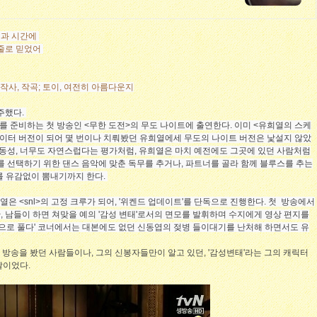
택과 시간에
런줄로 믿었어
 작사, 작곡; 토이, 여전히 아름다운지
분주했다.
가요제를 준비하는 첫 방송인 <무한 도전>의 무도 나이트에 출연한다. 이미 <유희열의 스케
웨이터 버전이 되어 몇 번이나 치뤄봤던 유희열에세 무도의 나이트 버전은 낯설지 않았
구동성, 너무도 자연스럽다는 평가처럼, 유희열은 마치 예전에도 그곳에 있던 사람처럼
를 선택하기 위한 댄스 음악에 맞춘 독무를 추거나, 파트너를 골라 함께 블루스를 추는
를 유감없이 뽐내기까지 한다.
희열은 <snl>의 고정 크루가 되어, '위켄드 업데이트'를 단독으로 진행한다. 첫 방송에서
 남들이 하면 쳐맞을 예의 '감성 변태'로서의 면모를 발휘하며 수지에게 영상 편지를
몸으로 풀다' 코너에서는 대본에도 없던 신동엽의 젖병 들이대기를 난처해 하면서도 유
방송을 봤던 사람들이나, 그의 신봉자들만이 알고 있던, '감성변태'라는 그의 캐릭터
날이었다.