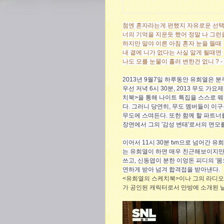
첨엔 혼자라는게 편했지 자유로운 선
너의 기억을 지운듯 했어 정말 나 그
하지만 말야 이른 아침 혼자 눈을 뜰때
내 곁에 니가 없다는 사실 알게 될때면
나도 모를 눈물이 흘러 변한건 없니 ? -
2013년 9월7일 하루동안 유희열은 
우선 저녁 6시 30분, 2013 무도 
치북>을 통해 나이트 특집을 스스로 
다. 그러니 당연히, 무도 멤버들이 이
무도에 스며든다. 또한 함께 할 파트너
장면에서 그의 '감성 변태'로서의 면모
이어서 11시 30분 tvn으로 넘어간 유
는 유희열이 하면 매우 친근해보이지만,
쓰고, 신동엽이 분한 이엉돈 피디의 '
연하게 받아 넘겨 합격접을 받아낸다.
<유희열의 스케치북>이나 그의 라디오 
가 공인된 캐릭터로서 만방에 소개된 