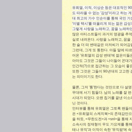
유희열, 이적, 이상순 등은 대표적인 9
도 따라올 수 없는 '감성'이라고 하는 
대 최고의 가수 인순이를 통해 국민 가요
'이별 택시'를 떠올리게 되는 젊은 감
그렇게 사랑을 노래하고, 꿈을 노래하
많은 아티스트들이 과거의 영광을 추억
실로 내려온다. 사랑을 노래하고, 꿈을
한 술 더 떠 변태같은 아저씨가 되어
그런데, 그게 또 통한다. 아들 말에 따
어온 '유희열의 감성 변태'에 젊은이들
아마도 그것은 그들이 나이들어 꼰대가
인간적(?)으로 접근하는 그 모습이 좋은
또한 그것은 그들이 90년대의 고고한 
는 의미이기도 한다.
물론, 그저 '통'한다는 것만으로 다 설
무대에 서기 힘들다. 남의 노래를 잘 
시대가 되었다. 오랜 칩거를 끝낸 이소라가
닌 것이다.
인터뷰를 통해 유희열은 그토록 팬들이
은 <유희열의 스케치북>의 존재감만으
을 하듯, <무한도전>과 <snl>을 통
소속사의 정재형이 무도 가요제를 통해
테나 뮤직'과 이적이 속한 '뮤직팜'에 