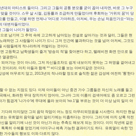
0년대의 아티스트 들이다. 그리고 그들의 공통 분모를 굳이 꼽아 내자면, 바로 그 누구
게 맞을 것이다. 스무 살 시절, 김동률과 조급하게 만들었다며 후회하는 '거위의 꿈'이 당
를 만들고, 이별 하면 언제나 '어디로 가야하죠, 아저씨, 우는 손님 처음인가요~'라는
성의 대변자들이었다.
던 그들이 나이가 들었다.
으로 남기며 그 추억 속에 고고하게 남아있는 전설로 살아가는 것과 달리, 그들은 현
 노래하던 그 사람들이 나이가 드니 그저 인간에 불과하다는 것을 넘어 아저씨, 그것도
감을 사람들에게 적나라하게 까발리는 것이다.
르면 고등학교 남학생들이 즐겨 '방송의 적'을 찾아본다 하고, 텔레비젼 화면 안으로 들
은 열광한다.
 되어가는 것이 아니라, 그저 자신들조차도 쉽게 내보이지 못하는 그 허영을 겉어내고
 것이리라. 마치 아들과 함께 ** 비디오를 보는 아버지같은 것이다.
감성에 머무르지 않고, 2013년의 적나라할 정도로 솔직한 젊은 감성에 여전히 '통'한다
명할 수 없는 지점도 있다. 이제 아이돌이 아닌 중견 가수 그룹들은 자신의 노래를 들고
편곡해서, 화려한 무대 장치까지 얹어야, 그나마 그의 이름이 검색어에도 좀 오르고 그런
 힘겹게 '나가수'에 무대에 올라 보아의 'no.1'을 부르는 것이 더 이상 남의 일이 아
 기다려 마지않던 그의 음악 작업이 어느 정도 마무리되었음을 시사한다. 하지만 현실
로는 유희열의 음악을 널리 알리기에는 미흡하다는 것이다. 그러기에 마치 상륙 작전
해 자신을 알리기에 나선 것이 아닌가 라는 추측도 해보게 되는 것이다. 이미 작년에 같은
 톡톡히 수혜를 얻었기에 더더구나 예측 가능한 결과이기도 하다.
유희열이 속한 '안
속한 가수들의 행보도 이와 다르지 않다.