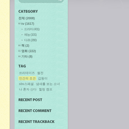
전체
(2008)
tv
(1617)
드라마
(431)
예능
(101)
다큐
(280)
책
(2)
영화
(222)
기타
(8)
쓰리데이즈
썰전
인간의 조건
갑동이
sbs스페셜
냄새를 보는 소녀
나 혼자 산다
힐링 캠프