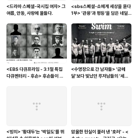
<드라마 스페셜-국시집 여자> 그
<sbs스폐셜-쇼에게 세상을 묻다
여름, 안동, 사랑에 물들다.
1부> '관용'과 평등'을 담은 네덜
란드와 노르웨이의 예능은?
<EBS 다큐프라임 - 3.1절 특집
<수영장으로 간 남자들> '금메
다큐멘터리 - 후손> 후손들이 말
달'보다 빛났던 루저남들의 '세라
하는 그날의 '독립운동가'들, 그리
비(c'est la vie)
고 후손들이 짊어진 삶의 무게
<빙의> '황대두'는 '박일도'를 뛰
암울한 현실이 불러 낸 '호러' - <