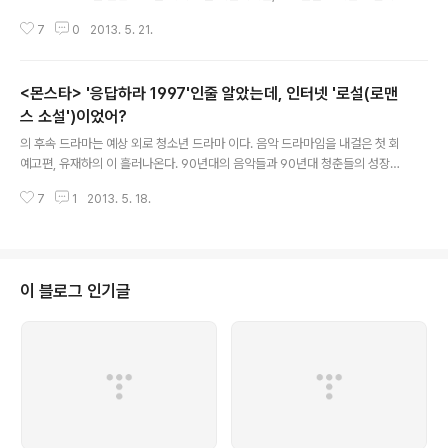
라 부르면서, 그 어떤 공적 자리에 있는 사람보다도 냉혹한 잣대로 평가하며, 그
7
0
2013. 5. 21.
누구보다도 그들을 사적으로 소비한다. 사람들이 두어서넛만 모이면 처음엔 서
로의 안부를 묻다가, 자식 이야기를 하다가, 집, 재테크, 돈 버는 이야기를 하다
가, 그것도 시들해 지면 그때부터 요즘 보는 드라마 이야기를 시작해서 '누가 어
<몬스타> '응답하라 1997'인줄 알았는데, 인터넷 '로설(로맨
떻드라'라며 연예인들의 카더라 통신으로 넘어가기가 십삽이다. 그리고 그 카더
라 통신은 청와대 대변인 만큼이나 확신에 차고 공식적인 듯 전달된다. 20일 밤
스 소설')이었어?
글 내용
sbs 의 장윤정과 tvn의 의 유정현은 공교롭게도 그 카더라 통신으로 인해 오랜
의 후속 드라마는 예상 외로 청소년 드라마 이다. 음악 드라마임을 내걸은 첫 회
마음 고생..
예고편, 유재하의 이 흘러나온다. 90년대의 음악들과 90년대 청춘들의 성장사
가 씨실과 날실이 되어 한편의 아름다운 후일담을 완성했던 이 연상되면서, 음
7
1
2013. 5. 18.
악의 힘을 빌어 또 한편의 청춘의 감성을 전해줄 드라마가 탄생될까? 기대를 해
보게 된다. 하지만, 뮤직드라마 는 빈번하게 음악이 흐르고, 주인공들이 공연을
하고, 노래를 부르지만, 마지막 장면 눈물의 듀엣, 이소라의 '바람이 분다' 외에
는 음악이 들어오진 않았다. 오히려 '모든 것은 입술에서 시작되었다'는 노골적
으로 로맨스를 상징하는 소제목처럼 드라마는 십대 청소년 일부가 인터넷에서
이 블로그 인기글
즐겨 찾아보는 로맨스 소설의 품새에 더 가까웠다. 2004년 개봉된 귀여니의 소
설 예고편, 여..