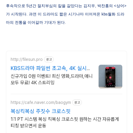
후속작으로 5년간 절치부심의 칼을 갈았다는 김지우, 박찬홍의 <상어>
가 시작된다. 과연 이 드라마도 짧은 시기나마 이어져온 kbs월화 드라
마의 전통을 이어갈까 기대가 된다.
http://filesun.pro
광고
KBS드라마 파일썬 초고속, 4K 실시간
보기!
신규가입 0원 이벤트! 최신 영화,드라마,애니
모두 무료! 4K 스트리밍
https://cafe.naver.com/baogym
광고
복싱킥복싱 주짓수 크로스핏
1:1 PT 시스템 복싱 킥복싱 크로스핏 원하는 시간 자유롭게
티칭 받으면서 운동