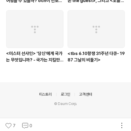
어넘을 수 있을까? ocn이 선보인
손 the guest>, 그리고 <오늘의
또 하나의 '악령 퇴치 스릴러'
탐정>, <러블리 호러블리>
<미스터 선샤인> '당신'에게 국가
<tbs 6.10항쟁 31주년 다큐- 19
는 무엇입니까? - 국가는 지킬만
87 그날의 비둘기>
한 가치가 있는 것인가?에 대한
'낭만적'인 질문
의안내
티스토리
로그인
고객센터
© Daum Corp.
7
0