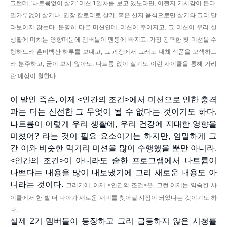
그런데, '나트륨없이 살기' 미션 1일차를 보고 있노라면, 어쩐지 기시감이 든다.
밀가루없이 살기나, 권장 칼로리로 살기, 혹은 산지 음식으로만 살기와 그리 달
라보이지 않는다. 분명히 다른 미션인데, 미션이 주어지고, 그 미션이 우리 실
생활에 미치는 영향때문에 멤버들이 멘붕에 빠지고, 가장 강력한 첫 미션을 수
행하느라 혼비백산 하루를 보내고, 그 과정에서 그래도 대체 식품을 모색하느
라 분주하고, 굳이 보지 않아도, 나트륨 없이 살기도 이런 사이클을 통해 가리
란 예상이 훤한다.
이 말인 즉슨, 이제 <인간의 조건>에서 미션으로 인한 충격
파는 더는 신선한 그 무엇이 될 수 없다는 것이기도 하다.
나트륨이 이렇게 우리 생활에, 우리 건강에 지대한 영향을
미쳤어? 라는 것이 필요 요소이기는 하지만, 엄밀하게 그
간 이와 비슷한 먹거리 미션을 많이 수행했을 뿐만 아니라,
<인간의 조건>이 아니라도 숱한 프로그램에서 나트륨이
나쁘다는 내용을 많이 내보냈기에 그리 새로운 내용도 아
니라는 것이다.
그러기에, 이제 <인간의 조건>은, 그런 이제는 익숙한 사
이클에서 한 발 더 나아가 새로운 재미를 찾아낼 시점이 되었다는 것이기도 하
다.
실제 2기 멤버들이 등장하고 그리 급등하지 않은 시청률