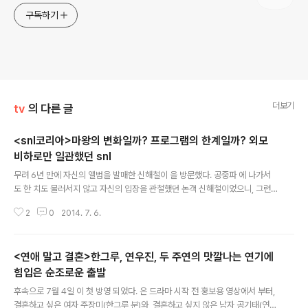
구독하기
더보기
tv
의 다른 글
<snl코리아>마왕의 변화일까? 프로그램의 한계일까? 외모
비하로만 일관했던 snl
글 내용
무려 6년 만에 자신의 앨범을 발매한 신해철이 을 방문했다. 공중파 에 나가서
도 한 치도 물러서지 않고 자신의 입장을 관철했던 논객 신해철이었으니, 그런
그의 방문은 기대가 될 수 밖에 없다. 늘 연예인들의 자기 디스에 충실한 ,인 만
2
0
2014. 7. 6.
큼 신해철도 거기서 피할 수 없었다. 이번에 발매된 뮤직 비디오 컨셉을 가져온
오프닝에서부터 독한 팬 유세윤을 등장시킨 코너에 이르기까지, 대학 가요제에
나왔던 꽃소년 신해철이 지금의 '돼지'가 된 모습의 과정을 줄곧 '비아냥'거린다.
<연애 말고 결혼>한그루, 연우진, 두 주연의 맛깔나는 연기에
뮤직 비디오 컨셉을 흉내낸 출연자들의 모습의 차이를, 과거에서 현재에 이르기
까지 신해철의 모습으로 빗대면서, 급격하게 외모가 달라진 과정에서 도대체 무
힘입은 순조로운 출발
글 내용
슨 일이 있었냐는 식으로 반문을 하다가, 스리슬쩍 '대마초' 이야기를 끼워넣고,
후속으로 7월 4일 이 첫 방영 되었다. 은 드라마 시작 전 홍보용 영상에서 부터,
한때 그것으..
결혼하고 싶은 여자 주장미(한그루 분)와, 결혼하고 싶지 않은 남자 공기태(연우