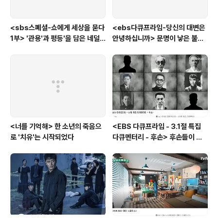
<sbs스폐셜-쇼에게 세상을 묻다
<ebs다큐프라임-당신의 대변은
1부> '관용'과 평등'을 담은 네덜
안녕하십니까> 문명이 낳은 불치
란드와 노르웨이의 예능은?
병, 뒷간에서 해법을 찾다
<너를 기억해> 한 소년의 죽음으
<EBS 다큐프라임 - 3.1절 특집
로 '치유'는 시작되었다
다큐멘터리 - 후손> 후손들이 말
하는 그날의 '독립운동가'들, 그리
고 후손들이 짊어진 삶의 무게