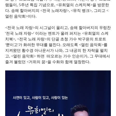
램들이, 5주년 특집 기념으로, <유희열의 스케치북>을 방문한
다. 송해 할아버지의 <전국 노래자랑>, <뮤직 뱅크>, 그리고 <
열린 음악회>이다.
<전국 노래 자랑>의 시그널이 울리고, 송해 할아버지의 우렁찬
'전국 노래 자랑~' 이라는 멘트가 울려 퍼지는 <유희열의 스케
치북>, <전국 노래 자랑>의 단골 초청 가수 박구윤의 트로트
'뿐이고'가 화려한 무대를 펼친다. 오래도록 <열린 음악회>를
지켜왔던 황수경 아나운서가 나와, 그 내공의 한 자락을 펼치
고, <열린 음악회> 하면 떠오르는 가수 인순이가, 그 무대에서
즐겨 불렀던 <거위의 꿈>을 수화와 함께 열창한다.