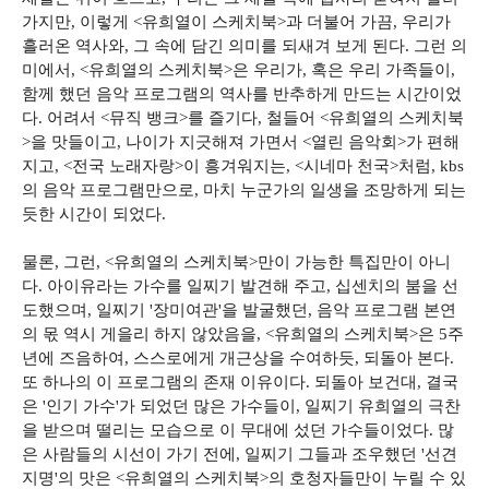
가지만, 이렇게 <유희열이 스케치북>과 더불어 가끔, 우리가
흘러온 역사와, 그 속에 담긴 의미를 되새겨 보게 된다. 그런 의
미에서, <유희열의 스케치북>은 우리가, 혹은 우리 가족들이,
함께 했던 음악 프로그램의 역사를 반추하게 만드는 시간이었
다. 어려서 <뮤직 뱅크>를 즐기다, 철들어 <유희열의 스케치북
>을 맛들이고, 나이가 지긋해져 가면서 <열린 음악회>가 편해
지고, <전국 노래자랑>이 흥겨워지는, <시네마 천국>처럼, kbs
의 음악 프로그램만으로, 마치 누군가의 일생을 조망하게 되는
듯한 시간이 되었다.
물론, 그런, <유희열의 스케치북>만이 가능한 특집만이 아니
다. 아이유라는 가수를 일찌기 발견해 주고, 십센치의 붐을 선
도했으며, 일찌기 '장미여관'을 발굴했던, 음악 프로그램 본연
의 몫 역시 게을리 하지 않았음을, <유희열의 스케치북>은 5주
년에 즈음하여, 스스로에게 개근상을 수여하듯, 되돌아 본다.
또 하나의 이 프로그램의 존재 이유이다. 되돌아 보건대, 결국
은 '인기 가수'가 되었던 많은 가수들이, 일찌기 유희열의 극찬
을 받으며 떨리는 모습으로 이 무대에 섰던 가수들이었다. 많
은 사람들의 시선이 가기 전에, 일찌기 그들과 조우했던 '선견
지명'의 맛은 <유희열의 스케치북>의 호청자들만이 누릴 수 있