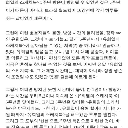
희열의 스케치북> 5주년 방송이 방영될 수 있었던 것은 5주년
이기 때문이 아니라, 브라질 월드컵이 16강전에 앞서 하루를
쉬는 날이었기 때문이다.
그런데 이런 호청자들의 불만, 방영 시간의 불리함을, 정작 mc
인 유희열은, 그것이 바로 '가늘고 길게' 5주년까지 <유희열의
스케치북>이 살아남을 수 있는 저력(?) 중 하나라고 언급하고
있다. 유희열의 말을 듣고 보니, 밤 11시 대에 공중파, 케이블
을 막론하고, 야심차게 편성되었던 모든 음악 프로그램들이,
지금은 흔적도 찾아볼 수 없는 것을 보면, 어쩌면 정말 <유희열
의 스케치북>의 그 애매한 시간대는, 제약이 아니라, 정말 생존
의 조건일 수도 있겠단 '웃픈' 결론에 이르게 된다.
그렇게 어쩌면 방치된 듯한 시간대에 놓여, 한 1년이나 할랑가
하는 시간을 무려 5년이나 지속해 온 <유희열의 스케치북>이
5주년을 맞이했다. 그리고 5주년은 맞이한 <유희열의 스케치
북>은 야무지게도, 내친 김에, 유희열이 송해 할아버지 나이가
될 때까지 <유희열의 스케치북>을 해보겠단 포부를 펼친다.
그리고 그 포부의 '현현'으로, 5주년 특집으로 마련한 것이, 바
로 장수 프로그램 특집이다. 덕분에, kbs의 이른바 장수 프로그