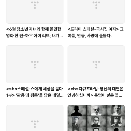
<6월 청소년 자녀와 함께 볼만한
<드라마 스페셜-국시집 여자> 그
영화 한 편-하우 아이 리브; 내가
여름, 안동, 사랑에 물들다.
사는 이유> '전쟁'을 통해 성장하
는 아이
<sbs스폐셜-쇼에게 세상을 묻다
<ebs다큐프라임-당신의 대변은
1부> '관용'과 평등'을 담은 네덜
안녕하십니까> 문명이 낳은 불치
란드와 노르웨이의 예능은?
병, 뒷간에서 해법을 찾다