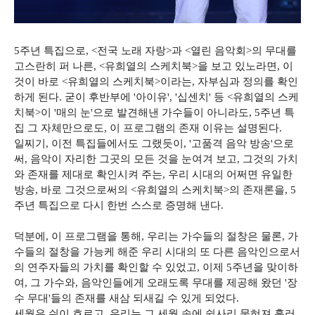
5주년 특집으로, <전국 노래 자랑>과 <열린 음악회>의 무대를
고스란히 퍼 나른, <유희열의 스케치북>을 보고 있노라면, 이
것이 바로 <유희열의 스케치북>이라는, 자부심과 정의를 확인
하게 된다. 굳이 후반부에 '아이유', '십센치' 등 <유희열의 스케
치북>이 '매의 눈'으로 발견해낸 가수들이 아니라도, 5주년 특
집 그 자체만으로도, 이 프로그램의 존재 이유는 설명된다.
일찌기, 이전 특집들에서도 그랬듯이, '고품격 음악 방송'으로
써, 음악이 자리한 그곳의 모든 것을 눈여겨 보고, 그것의 가치
와 존재를 제대로 확인시켜 주는, 우리 시대의 어쩌면 유일한
방송, 바로 그것으로써의 <유희열의 스케치북>의 존재론을, 5
주년 특집으로 다시 한번 스스로 증명해 낸다.
덕분에, 이 프로그램을 통해, 우리는 가수들의 절창은 물론, 가
수들의 절창을 가능케 해준 우리 시대의 또 다른 음악인으로서
의 연주자들의 가치를 확인할 수 있었고, 이제 5주년을 맞이하
여, 그 가수와, 음악인들에게 오래도록 무대를 제공해 왔던 '장
수 무대'들의 존재를 새삼 되새길 수 있게 되었다.
세월은 쉬이 흐르고, 우리는 그 세월 속에 쉽사리 묻혀져 흘러