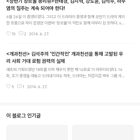
<상반기 장르물 총리뷰>한태경, 김지혁, 강도윤, 김석주, 하무
염의 질주는 계속 되어야 한다!
글 내용
6월 26일 이 종영되었다. 그리고 이 드라마의 종영과 함께 상반기 드라마 계의
한 흐름으로 자리 잡았던 이른바 '장르물'의 약진도 함께 마무리 된 듯하다. sbs
는 5월 1일 종영 이후 형사물 를 방영중이지만, 형사물의 외피를 쓴 의 경우는
10
2
2014. 6. 27.
장르물이기 보다는, 신참 형사들의 성장기와, 늘 그렇듯이 경찰서에서 연애하기
에 촛점이 맞춰진 양상이다. kbs2의 월화 드라마의 후속극은 로맨틱 코미디에
가까운 이고, 수목 드라마의 후속 는 개화기의 정치적 역학 관계에 기반해 있긴
<개과천선> 김석주의 '인간적인' 개과천선을 통해 고발된 우
하지만, 와 비슷한 무협복수극에 가깝다. mbc 의 후속은 , tvn의 후속은 처럼
로맨스물로, 마치 그간 장르물로 찌푸려진 미간을 달달한 사랑이야기로 달래주
리 사회 거대 로펌 권력의 실체
글 내용
겠다는 듯이 약속이나 한 듯 익숙한 사랑 이야기들이 포진한다. 시청률로만 설
애초에 기획되었던 18회를 미처 채우지 못한 채 16회로 이 마무리되었다. 16
명할..
회, 조기 종영을 대놓고 드러내기라도 하듯, 드라마는, 허겁지겁 백두 그룹 사건
을 마무리한 채, 어정쩡하게 끝난다. 마치, 시즌제를 거듭하는 미드가 다음 회를
5
1
2014. 6. 27.
기대할 떡밥을 던져놓고 한 시즌을 마무리하듯, 16회로 종영한 은 굳이 종영이
라면 종영이다 싶지만, 다 풀어내지 못한 것들을 따지고 보면 아쉬운 것들이 한
두가지가 아니다. 때도 호청자들로 하여금 시즌2를 부르짖게 하더니, 이번에도
역시 최희라 작가는, 애청자들의 입에서 저절로 시즌2가 아니고서야 하는 아쉬
움의 단어를 내뱉게 만든다. 하지만, 때도 번번히 문제가 되었던 늦은 쪽대본의
이 블로그 인기글
문제가, 이번 에서도 결국 해결되지 않은 채 조기 종영이라는 사태의 한 원인이
되고 보면..