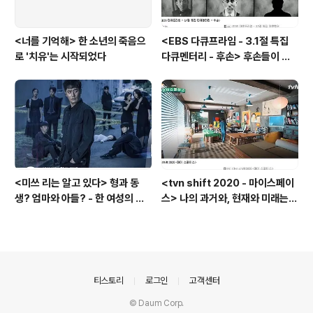
<너를 기억해> 한 소년의 죽음으
<EBS 다큐프라임 - 3.1절 특집
로 '치유'는 시작되었다
다큐멘터리 - 후손> 후손들이 말
하는 그날의 '독립운동가'들, 그리
고 후손들이 짊어진 삶의 무게
<미쓰 리는 알고 있다> 형과 동
<tvn shift 2020 - 마이스페이
생? 엄마와 아들? - 한 여성의 죽
스> 나의 과거와, 현재와 미래는
음 이면에 드러난 '인간 군상들의
공간에 있다? - '부동산'이 아닌
그림자'
'인간'을 담는 '공간'
의안내
티스토리
로그인
고객센터
© Daum Corp.