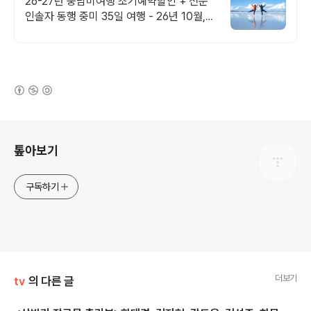
26-27년 중남미여행 조기예약할인 + 전문
인솔자 동행 중미 35일 여행 - 26년 10월,
11월 ,12월 조기예약할인
(새창열림)
로그 정보
톺아보기
구독하기
더보기
tv
의 다른 글