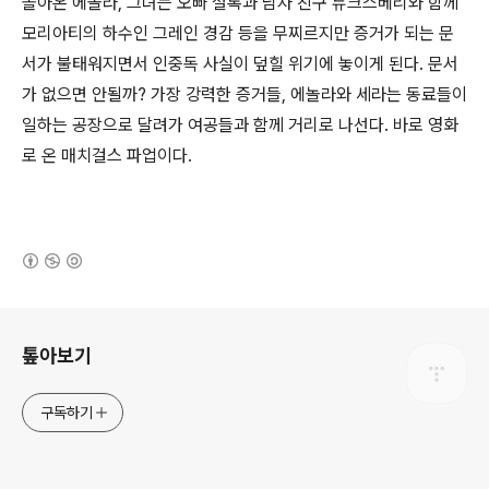
돌아온 에놀라, 그녀는 오빠 셜록과 남자 친구 듀크스베리와 함께
모리아티의 하수인 그레인 경감 등을 무찌르지만 증거가 되는 문
서가 불태워지면서 인중독 사실이 덮힐 위기에 놓이게 된다. 문서
가 없으면 안될까? 가장 강력한 증거들, 에놀라와 세라는 동료들이
일하는 공장으로 달려가 여공들과 함께 거리로 나선다. 바로 영화
로 온 매치걸스 파업이다.
(새창열림)
로그 정보
톺아보기
구독하기