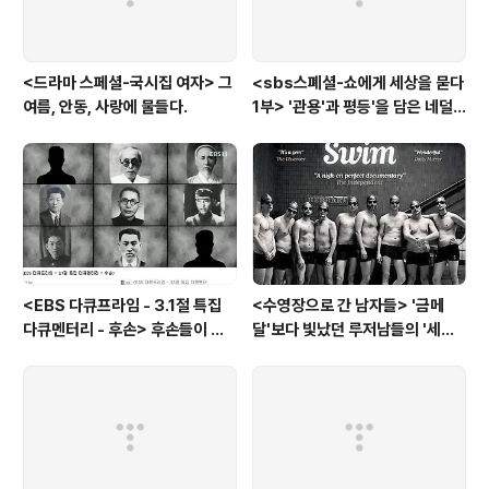
<드라마 스페셜-국시집 여자> 그
<sbs스폐셜-쇼에게 세상을 묻다
여름, 안동, 사랑에 물들다.
1부> '관용'과 평등'을 담은 네덜
란드와 노르웨이의 예능은?
<EBS 다큐프라임 - 3.1절 특집
<수영장으로 간 남자들> '금메
다큐멘터리 - 후손> 후손들이 말
달'보다 빛났던 루저남들의 '세라
하는 그날의 '독립운동가'들, 그리
비(c'est la vie)
고 후손들이 짊어진 삶의 무게