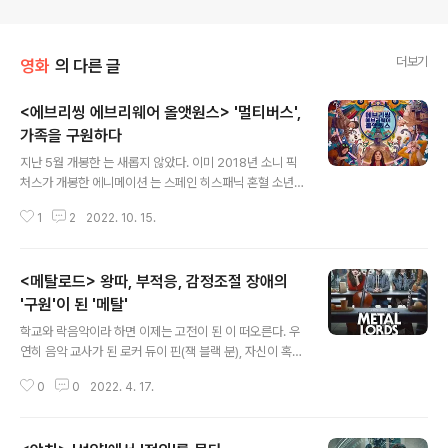
더보기
영화
의 다른 글
<에브리씽 에브리웨어 올앳원스> '멀티버스',
가족을 구원하다
글 내용
지난 5월 개봉한 는 새롭지 않았다. 이미 2018년 소니 픽
처스가 개봉한 에니메이션 는 스페인 히스패닉 혼혈 소년
마일스 모랄레스를 주인공으로 '스파이더햄', '스파이더 느
1
2
2022. 10. 15.
와르' 등등 평행 세계의 '스파이더맨'들을 소환해 지구를 비
롯한 '멀티버스'의 위기를 구한 바 있다. 당시만 해도 신선
했던 설정, 하지만 '멀티버스' 속 히어로의 활약은 곧 , 에 이
<메탈로드> 왕따, 부적응, 감정조절 장애의
르면 비록 원작의 설정이 그러하다 하더라도 어쩐지 히어
로물의 생명 연장을 위한 '멀티버스'라는 느낌을 지울 수 없
'구원'이 된 '메탈'
글 내용
었다. 그러기에 올해 아카데미상에서 유력한 여우주연상
학교와 락음악이라 하면 이제는 고전이 된 이 떠오른다. 우
후보로 거론된다는 라는 장황한 제목을 가진 영화가 '멀티
연히 음악 교사가 된 로커 듀이 핀(잭 블랙 분), 자신이 혹한
버스'를 배경으로 한다 했을 때 기대치가 크지 않았다. 하지
그룹에서 쫓겨나 학교 대리 교사인 친구 집에 얹혀사는 신
만 막상 영화를 보고 난 후 생각이 달라졌다. 여전히 서사적
0
0
2022. 4. 17.
세이지만, 고답적인 클래식 음악을 연주하던 아이들과 '락
콘텐츠로서 '멀..
페스티벌'에 참여하며 함께 성장하는 영화이다. 학교로 간
락이라는 설정만으로도 신선했던 영화, 이제 또 한 편의 락