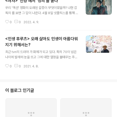
<야차> '선양'에서 '정의'를 묻다
영화가 학교로 간다. 그런데 이번에는 락을 하는 선생님이
글 내용
아니다. 스스로 자신들을 구원하기 위해 락을 선택한 아이
우리 '액션' 영화의 오래된 갈증이 무엇이었을까? 나현 감
들 케빈과 헌터, 그리고 에밀리의 이야기다. 왕따, 부적응
독의 를 보면 그 답이 나온다. 4월 8일 넷플릭스를 통해 개
자, 그리고 감정 조절 장애 학생의 선택 헌터(에드리언 그린
봉한 이 영화는 사천왕을 모시는 8명의 신 중 하나인 '야
스미스 분)는 아버지와 둘이 산다. 아버지는 매냥 헌터가 비
0
0
2022. 4. 9.
차'를 제목으로 내세운다. '사람을 잡아먹는 포악한 귀신'이
아냥대듯이 여성들의 가슴에 '식염수 주머니'를 넣는 성형
지만 '부처님을 수호'하게 되는 야차가 가지는 양면성을 '정
외과 의사이다. 어..
의를 수호하기 위해 수단과 방법을 가리지 않는' 지강인(설
<인생 후루츠> 오래 살아도 인생이 아름다워
경구 분)와 '블랙팀'을 통해 한껏 구현해 낸다. 4년 전 홍콩
의 뒷골목, 차에 다가가 무언가를 건네는 인물, 그런데 갑자
지기 위해서는?
글 내용
기 지프 한 대가 전속력으로 달려오더니 다짜고짜 그 차를
최근 tvn의 드라마 가 화제가 되고 있다. 특히 70이 넘은
들이받는다. 한바퀴를 돌아 나뒹구는 차, 보통 액션 장면에
나이에 발레에 눈을 뜨고 그에 대한 열정을 불태우는 주인
서의 호흡보다 한 번 더 나아가며 이 영화의 정체성을 각인
공 심덕출(박인환 분)씨의 모습이 세대불문 삶과 행복에 대
한다. 그리고 들이받는 지프에서 유유히 등장하는 지강인,
0
0
2021. 4. 8.
한 화두를 던지고 있다. 나이가 들어간다는 건 내가 지금까
거래를 하려..
지 살아온 만큼의 시간이 더는 남아있지 않다는 것이다. 시
간 만이 아니다. 동시에 지금까지 내가 살아왔듯이 살아갈
수 없다는 삶의 기회와 방식에 대한 문제 제기를 하는 시기
이기도 하다. '내 나이가 어때서?'라는 노래도 있지만 대부
이 블로그 인기글
분의 사람들에게 나이듦은 '제한',이나 '한계', 혹은 '후퇴'로
받아들여지기가 십상이다. 그러기에 70이 넘은 나이에 발
레를 해보겠다는 의 심덕출 씨의 모습이 신선하게 다가오
는 것이리라. 그렇다면 지난 2016년 개봉한 후시하라 켄
시 감독의 는 어..