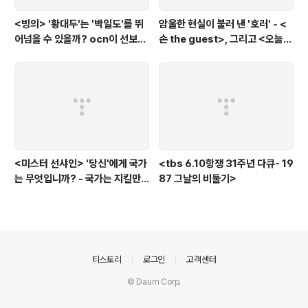
<빙의> '황대두'는 '박일도'를 뛰
암울한 현실이 불러 낸 '호러' - <
어넘을 수 있을까? ocn이 선보인
손 the guest>, 그리고 <오늘의
또 하나의 '악령 퇴치 스릴러'
탐정>, <러블리 호러블리>
<미스터 선샤인> '당신'에게 국가
<tbs 6.10항쟁 31주년 다큐- 19
는 무엇입니까? - 국가는 지킬만
87 그날의 비둘기>
한 가치가 있는 것인가?에 대한
'낭만적'인 질문
의안내
티스토리
로그인
고객센터
© Daum Corp.