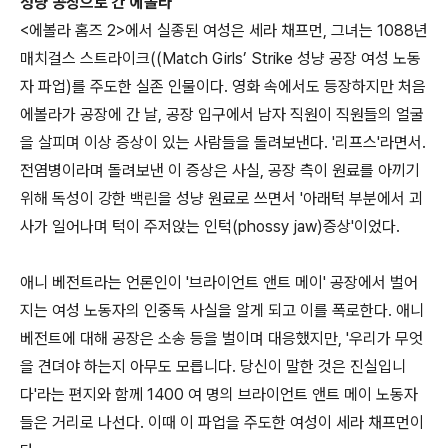
성냥 공장으로 간 에놀라
<에볼라 홈즈 2>에서 실종된 여성은 세라 채프먼, 그녀는 1088년
매치걸스 스트라이크((Match Girls’ Strike 성냥 공장 여성 노동
자 파업)를 주도한 실존 인물이다. 영화 속에서도 등장하지만 처음
에볼라가 공장에 간 날, 공장 입구에서 남자 직원이 직원들의 얼굴
을 살피며 이상 증상이 있는 사람들을 돌려보낸다. '리프스'라면서.
전염병이라며 돌려보낸 이 증상은 사실, 공장 측이 원료를 아끼기
위해 독성이 강한 백린을 성냥 원료로 쓰면서 '아래턱 부분에서 괴
사가 일어나며 턱이 주저앉는 인턱(phossy jaw)증상'이었다.
애니 베전트라는 언론인이 '브라이언트 앤트 메이' 공장에서 벌어
지는 여성 노동자의 인중독 사실을 알게 되고 이를 폭로한다. 애니
베전트에 대해 공장은 소송 등을 벌이며 대응했지만, '우리가 무엇
을 견뎌야 하는지 아무도 모릅니다. 당신이 말한 것은 진실입니
다'라는 편지와 함께 1400 여 명의 브라이언트 앤트 메이 노동자
들은 거리로 나선다. 이때 이 파업을 주도한 여성이 세라 채프먼이