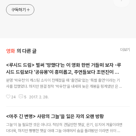
구독하기
더보기
영화
의 다른 글
<루시드 드림> 벌써 '망했다'는 이 영화 한번 거들떠 보자 -루
시드 드림보다 '공유몽'이 흥미롭고, 주연들보다 조연진이 더
글 내용
재밌는, 그래서 아쉬운 이야기
분명 '박유천'의 캐스팅 소식이 전해졌을 때 '출연료'없는 '특별 출연'이라는 기
사를 접했었다. 하지만 웬걸 정작 '박유천'을 내세워 늦은 개봉을 핑계댔던 은 개
봉 이후에 '특별 출연'인 박유천과 관련된 기사를 쏟아냈다. 검찰에 출두했던 그
24
5
2017. 2. 28.
어떤 정치 경제적 인물보다 더 많은 언론이 달려갔던 박유천이기 때문이었을
까? 여전히 한류 스타 박유천은 그토록 언론이 많이 오래도록 기사를 퍼부어 연
예계에서 멸종을 시키려해도 '핫'해서 여전히 과 관련된 화제성이 높기 때문이
<아주 긴 변명> 사랑의 그늘'을 잃은 자의 오랜 방황
었을까? 심지어 주연 배우 인터뷰 기사 제목에 조차 '박유천'이 언급되는 이 이
글 내용
상한 마케팅은 막상 영화를보면 이해가 된다. 자신이 꿈을 꾸고 있음을 '인지'하
그늘'이 늘 필요한 것은 아니다. 적당히 견딜만한 햇살, 온기, 심지어 겨울이라면
는 설정만으로 크리스토퍼 놀란 감독의 이란 비교가 되었던 , 하지만 그 '어마무
더더욱, 하지만 쨍쨍한 햇살 아래 그늘 아래에서 숨을 돌려봤던 이라면 쉬이 그
시한' 설정..