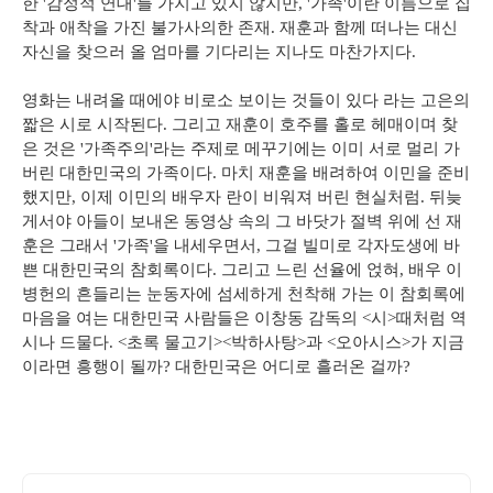
한 '감정적 연대'를 가지고 있지 않지만, '가족'이란 이름으로 집
착과 애착을 가진 불가사의한 존재. 재훈과 함께 떠나는 대신
자신을 찾으러 올 엄마를 기다리는 지나도 마찬가지다.
영화는 내려올 때에야 비로소 보이는 것들이 있다 라는 고은의
짧은 시로 시작된다. 그리고 재훈이 호주를 홀로 헤매이며 찾
은 것은 '가족주의'라는 주제로 메꾸기에는 이미 서로 멀리 가
버린 대한민국의 가족이다. 마치 재훈을 배려하여 이민을 준비
했지만, 이제 이민의 배우자 란이 비워져 버린 현실처럼. 뒤늦
게서야 아들이 보내온 동영상 속의 그 바닷가 절벽 위에 선 재
훈은 그래서 '가족'을 내세우면서, 그걸 빌미로 각자도생에 바
쁜 대한민국의 참회록이다. 그리고 느린 선율에 얹혀, 배우 이
병헌의 흔들리는 눈동자에 섬세하게 천착해 가는 이 참회록에
마음을 여는 대한민국 사람들은 이창동 감독의 <시>때처럼 역
시나 드물다. <초록 물고기><박하사탕>과 <오아시스>가 지금
이라면 흥행이 될까? 대한민국은 어디로 흘러온 걸까?