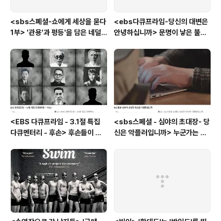
<sbs스폐셜-쇼에게 세상을 묻다
<ebs다큐프라임-당신의 대변은
1부> '관용'과 평등'을 담은 네덜
안녕하십니까> 문명이 낳은 불치
란드와 노르웨이의 예능은?
병, 뒷간에서 해법을 찾다
<EBS 다큐프라임 - 3.1절 특집
<sbs스페셜 - 심야의 초대장- 당
다큐멘터리 - 후손> 후손들이 말
신은 악플러입니까> 누군가는 강
하는 그날의 '독립운동가'들, 그리
박증으로, 또 다른 누군가는 심심
고 후손들이 짊어진 삶의 무게
풀이로, 그들이 만든 악플의 웅덩
이에 누군가는 죽임을 당할 수도
있다