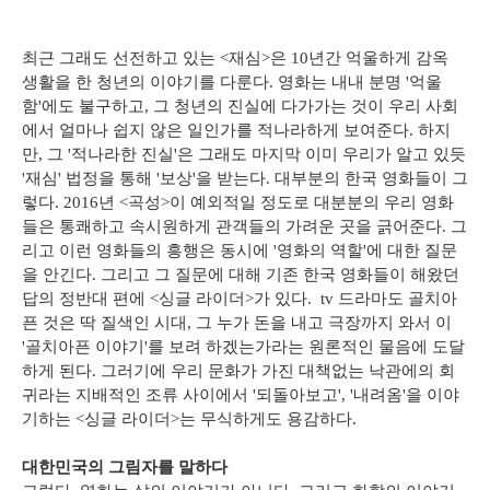
최근 그래도 선전하고 있는 <재심>은 10년간 억울하게 감옥
생활을 한 청년의 이야기를 다룬다. 영화는 내내 분명 '억울
함'에도 불구하고, 그 청년의 진실에 다가가는 것이 우리 사회
에서 얼마나 쉽지 않은 일인가를 적나라하게 보여준다. 하지
만, 그 '적나라한 진실'은 그래도 마지막 이미 우리가 알고 있듯
'재심' 법정을 통해 '보상'을 받는다. 대부분의 한국 영화들이 그
렇다. 2016년 <곡성>이 예외적일 정도로 대분분의 우리 영화
들은 통쾌하고 속시원하게 관객들의 가려운 곳을 긁어준다. 그
리고 이런 영화들의 흥행은 동시에 '영화의 역할'에 대한 질문
을 안긴다. 그리고 그 질문에 대해 기존 한국 영화들이 해왔던
답의 정반대 편에 <싱글 라이더>가 있다. tv 드라마도 골치아
픈 것은 딱 질색인 시대, 그 누가 돈을 내고 극장까지 와서 이
'골치아픈 이야기'를 보려 하겠는가라는 원론적인 물음에 도달
하게 된다. 그러기에 우리 문화가 가진 대책없는 낙관에의 회
귀라는 지배적인 조류 사이에서 '되돌아보고', '내려옴'을 이야
기하는 <싱글 라이더>는 무식하게도 용감하다.
대한민국의 그림자를 말하다