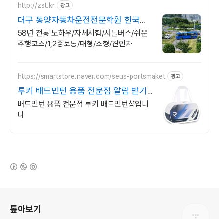
http://zst.kr
광고
대구 동양자동차운전전문학원 한국소
비자산업평가5년연속우수
58년 전통 노하우/자체시험/셔틀버스/쉬운
주행코스/1,2종보통/대형/소형/견인차
https://smartstore.naver.com/seus-portsmaket
광고
루키 배드민턴 용품 전문점 알림 받기
할인쿠폰 증정!
배드민턴 용품 전문점 루키 배드민턴샵입니
다
(새창열림)
로그 정보
톺아보기