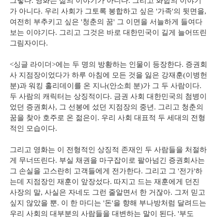
그렇다. 영화는 삶의 이야기가 아니다. 그리고 화합의 이야기
가 아니다. 우리 사회가 그토록 봉합하고 싶은 '가족'의 뒷면을,
여전히 부추키고 싶은 '청춘의 꿈' 그 이면을 서늘하게 들여다
보는 이야기다. 그리고 그것은 바로 대한민국이 길게 늘어뜨린
그림자이다.
<싱글 라이더>에는 두 명의 방황하는 인물이 등장한다. 증권회
사 지점장이었다가 하루 아침에 모든 것을 잃은 강재훈(이병헌
분)과 워킹 홀리데이를 온 지나(안소희 분)가 그 두 사람이다.
두 사람의 캐릭터는 상징적이다. 금권 사회 대한민국의 첨병이
었던 증권회사, 그 선봉에 섰던 지점장의 중년. 그리고 청춘의
꿈을 찾아 호주로 온 젊은이. 우리 사회 대표적 두 세대의 전형
적인 모습이다.
그리고 영화는 이 전형적인 상징적 존재인 두 사람들을 처절하
게 무너뜨린다. 부실 채권을 마구잡이로 팔아넘긴 증권회사는
그 손실을 고스란히 고객들에게 전가한다. 그리고 그 '전가'하
는데 지점장인 재훈이 앞장섰다. 따지고 드는 재훈에게 던진
사장의 말, 사실은 자네도 그런 줄알면서 한 거잖아. 그저 믿고
싶지 않았을 뿐. 이 한 마디는 '돈'을 향해 부나방처럼 달려드는
우리 사회의 대부분의 사람들을 대변하는 말이 된다. '부도