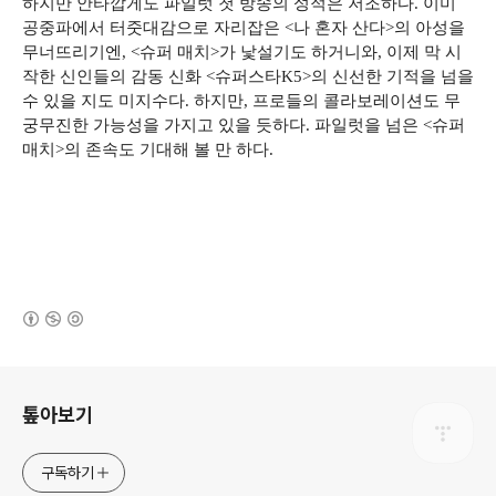
하지만 안타깝게도 파일럿 첫 방송의 성적은 저조하다. 이미
공중파에서 터줏대감으로 자리잡은 <나 혼자 산다>의 아성을
무너뜨리기엔, <슈퍼 매치>가 낯설기도 하거니와, 이제 막 시
작한 신인들의 감동 신화 <슈퍼스타K5>의 신선한 기적을 넘을
수 있을 지도 미지수다. 하지만, 프로들의 콜라보레이션도 무
궁무진한 가능성을 가지고 있을 듯하다. 파일럿을 넘은 <슈퍼
매치>의 존속도 기대해 볼 만 하다.
(새창열림)
로그 정보
톺아보기
구독하기