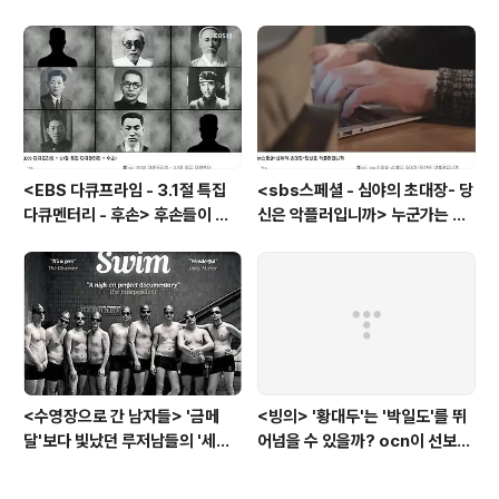
란드와 노르웨이의 예능은?
병, 뒷간에서 해법을 찾다
<EBS 다큐프라임 - 3.1절 특집
<sbs스페셜 - 심야의 초대장- 당
다큐멘터리 - 후손> 후손들이 말
신은 악플러입니까> 누군가는 강
하는 그날의 '독립운동가'들, 그리
박증으로, 또 다른 누군가는 심심
고 후손들이 짊어진 삶의 무게
풀이로, 그들이 만든 악플의 웅덩
이에 누군가는 죽임을 당할 수도
있다
<수영장으로 간 남자들> '금메
<빙의> '황대두'는 '박일도'를 뛰
달'보다 빛났던 루저남들의 '세라
어넘을 수 있을까? ocn이 선보인
비(c'est la vie)
또 하나의 '악령 퇴치 스릴러'