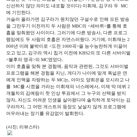
신선하지 않단 의미도 내포할 것이다) 이휘재, 김구라 두 MC
에 기인한다.
거슬러 올라가면 김구라가 원치않던 구설수로 인해 모든 방송
을 그만두기 이전까지 두 사람은 MBC의 <세바퀴>를 통해 호
흡을 맞춰왔던 사이이다. 그러기에 다른 방송사, 다른 프로그
램임에도 두 사람의 호흡은 자연스러웠다. 거기에, 이휘재는 2
008년 이래 붙박이로 <도전 1000곡>을 능수능란하게 이끌어
오고 있고, 김구라 역시 칩거 이전에 KBS2의 또 다른 서바이벌
<불후의 명곡>의 MC였었다.
이미 호흡을 맞춰 본 경험에, 음악과 관련된, 그것도 서바이벌
프로그램을 해본 경험을 지닌, 게다가 나이에 맞게 폭넓은 연
예계 인맥을 자랑하는 두 MC는, 아마도 양희은을 모시라고 나
를 MC를 시켰을 거라는 이휘재의 너스레에서, 이제 막 데뷔 2
개월차의 김예림이 첫 인상 투표에서 그 누구의 선택을 받지
않자, 자신도 어려운 인생을 살아왔다며 솔직하게 토닥이는 김
구라까지, 그 어떤 게스트의 등장도 낯설지 않게 프로그램에
어우러내는 장기를 유감없이 발휘한다.
(사진; 리뷰스타)