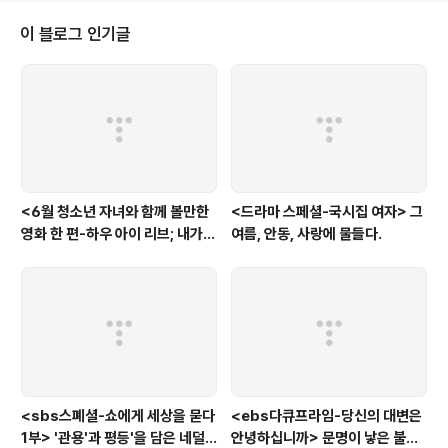
장에도 불구하고 여전히 연기에 대한 고민을 놓지 않은 박근형 옹의 고뇌는 그
가 해온 연기의 세월의 무게를 더해 진중하게 다가온다. 하지만, 박근형 옹의 고
이 블로그 인기글
민이 기우가 될 만큼 요즘의 대세는 기존에 쌓여진 자신의 이미지를 부숴가며
스스럼없이 속내를 보여줘..
<6월 청소년 자녀와 함께 볼만한
<드라마 스페셜-국시집 여자> 그
영화 한 편-하우 아이 리브; 내가
여름, 안동, 사랑에 물들다.
사는 이유> '전쟁'을 통해 성장하
는 아이
<sbs스폐셜-쇼에게 세상을 묻다
<ebs다큐프라임-당신의 대변은
1부> '관용'과 평등'을 담은 네덜
안녕하십니까> 문명이 낳은 불치