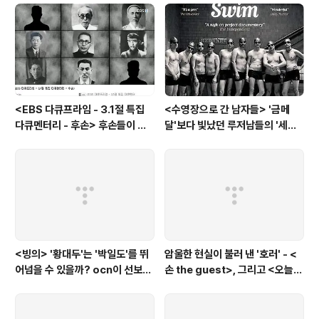
<EBS 다큐프라임 - 3.1절 특집
<수영장으로 간 남자들> '금메
다큐멘터리 - 후손> 후손들이 말
달'보다 빛났던 루저남들의 '세라
하는 그날의 '독립운동가'들, 그리
비(c'est la vie)
고 후손들이 짊어진 삶의 무게
<빙의> '황대두'는 '박일도'를 뛰
암울한 현실이 불러 낸 '호러' - <
어넘을 수 있을까? ocn이 선보인
손 the guest>, 그리고 <오늘의
또 하나의 '악령 퇴치 스릴러'
탐정>, <러블리 호러블리>