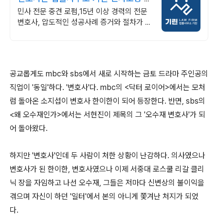
많은 승소사례
민사 전문 중견 로펌,15년 이상 경력의 전문
변호사, 압도적인 성공사례 증거와 절차가 승
패를 결정합니다. 실력으로 증명된 로펌 법률
사무소 기린입니다.
공교롭게도 mbc와 sbs에서 새로 시작하는 금토 드라마 주인공의
직업이 '동일'하다. '변호사'다. mbc의 <닥터 로이어>에서는 모처
럼 돌아온 소지섭이 변호사 한이한이 되어 등장한다. 반면, sbs의
<왜 오수재인가>에서는 서현진이 제목의 그 '오수재 변호사'가 되
어 돌아왔다.
하지만 '변호사'인데 두 사람이 처한 상황이 난감하다. 의사였으나
변호사가 된 한이한, 변호사였으나 이제 서중대 로스쿨 리갈 클리
닉 장을 자임하고 나선 오수재, 그들은 저마다 신변상의 불이익을
겪으며 자신이 하던 '일터'에서 본의 아니게 쫓겨난 처지가 되었
다.