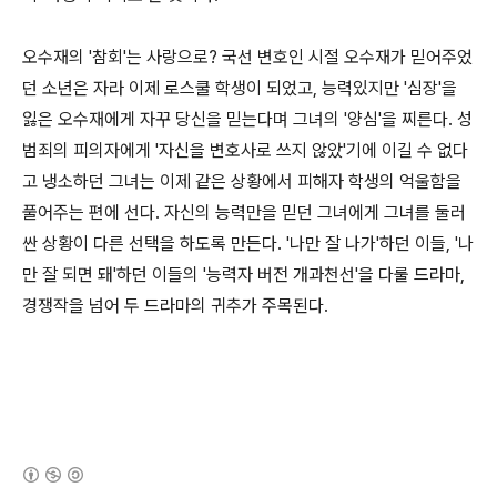
오수재의 '참회'는 사랑으로? 국선 변호인 시절 오수재가 믿어주었
던 소년은 자라 이제 로스쿨 학생이 되었고, 능력있지만 '심장'을
잃은 오수재에게 자꾸 당신을 믿는다며 그녀의 '양심'을 찌른다. 성
범죄의 피의자에게 '자신을 변호사로 쓰지 않았'기에 이길 수 없다
고 냉소하던 그녀는 이제 같은 상황에서 피해자 학생의 억울함을
풀어주는 편에 선다. 자신의 능력만을 믿던 그녀에게 그녀를 둘러
싼 상황이 다른 선택을 하도록 만든다. '나만 잘 나가'하던 이들, '나
만 잘 되면 돼'하던 이들의 '능력자 버전 개과천선'을 다룰 드라마,
경쟁작을 넘어 두 드라마의 귀추가 주목된다.
(새창열림)