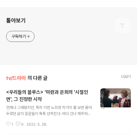
로그 정보
톺아보기
구독하기
더보기
tv/드라마
의 다른 글
<우리들의 블루스> '미란과 은희의 '시절인
연', 그 진정한 시작
글 내용
언제나 그래왔지만, 특히 이번 노희경 작가의 를 보면 묻어
두었던 삶의 질문들이 툭툭 던져진다. 바다 건너 제주에서
벌어지는 이야기들인데, 그들의 이야기 속에 내가 있고, 나
1
0
2022. 5. 28.
와 얽힌 인연들이 있다. 아마도 그래서 '우리들'의 블루스인
가 보다. 이정은과 엄정화가 친구라니, 극중 정은희와 고미