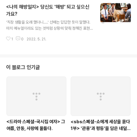
란 말이다. 그런데 극중 인물에 집중하기 전에, 일찌기 젊은
<나의 해방일지> 당신도 '해방' 되고 싶으신
시절부터 대표적 엔터테이너로 당대를 풍미했던 엄정화란
존재와, 우리에게 그 이름을 알리기 까지 대학로 연출에서
가요?
글 내용
부터 마트 직원에 이르기까지 숱한 인생 역정을 겪으며 뒤
'직장 생활을 오래 했더니.....' 선배는 답답한 듯이 말했다.
늦게 그 이름을 알린 이정은이란 배우가 '친구'로 등장하는
마치 메뉴얼이라도 있는 것처럼 상황에 맞춰 정해진 표현
'조합'이 보는 이들로 하여금 묘한 감상을 불러일으킨다. 이
을 하던 분이었다. 그런 분이 자신의 감정을 드러내야 하는
정은 배우가 메인 주연을 하는 드라마에 엄정화란 배우가
1
0
2022. 5. 21.
상황이 오자 막막해하셨다. 소향기 팀장을 보니 그 선배가
친구로 잠시 들렀다 가는..
떠올랐다. jtbc의 드라마 , 주인공 염미정의 해방클럽에 신
입회원이 들어왔다. 그간 염미정을 비롯하여 박상민 부장,
조태훈 과장 등 회사 내 조직에 적응을 못하는 것같은 이들
세 사람에게 꾸준히 회사 내 동아리 활동 참여를 독려하던
이 블로그 인기글
행복지원센터 소향기 팀장이었다. 그 어떤 상황에서도 당
황하지 않고 미소를 띠며 이들 세 사람을 독려하던 그녀, 그
랬던 그녀가 세 사람이 만든 '해방 클럽'을 한번 참관한 후
스스로 '해방 클럽'의 신입회원 신청을 하였다. 드라마가 시
작한 이래..
<드라마 스페셜-국시집 여자> 그
<sbs스폐셜-쇼에게 세상을 묻다
여름, 안동, 사랑에 물들다.
1부> '관용'과 평등'을 담은 네덜
란드와 노르웨이의 예능은?