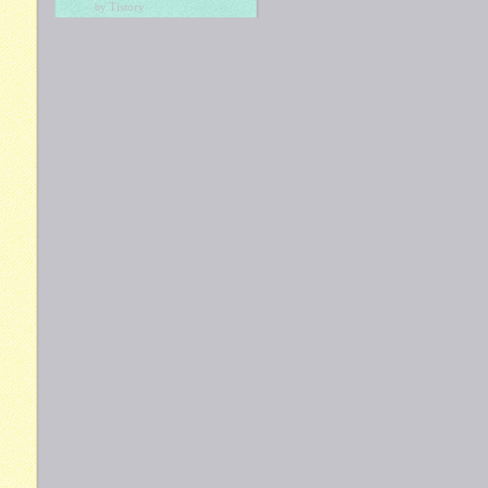
Tistory
by