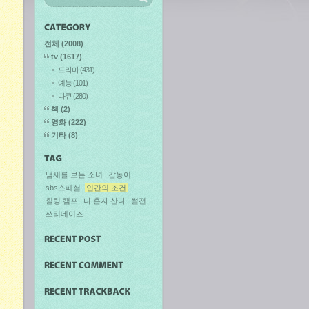
전체
(2008)
tv
(1617)
드라마
(431)
예능
(101)
다큐
(280)
책
(2)
영화
(222)
기타
(8)
냄새를 보는 소녀
갑동이
sbs스페셜
인간의 조건
힐링 캠프
나 혼자 산다
썰전
쓰리데이즈