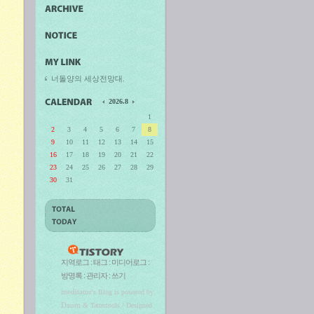
너돌양의 세상전망대.
2026.8
1
2
3
4
5
6
7
8
9
10
11
12
13
14
15
16
17
18
19
20
21
22
23
24
25
26
27
28
29
30
31
지역로그
:
태그
:
미디어로그
:
방명록
:
관리자
:
쓰기
meditator
's Blog is powered by
Daum
& Tattertools / Designed