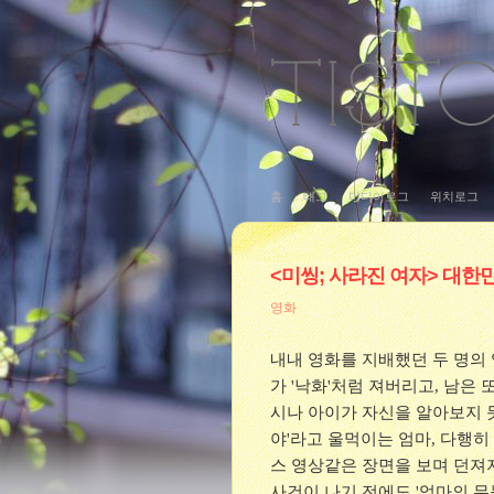
홈
태그
미디어로그
위치로그
<미씽; 사라진 여자> 대한
영화
내내 영화를 지배했던 두 명의 
가 '낙화'처럼 져버리고, 남은
시나 아이가 자신을 알아보지 못
야'라고 울먹이는 엄마, 다행히
스 영상같은 장면을 보며 던져지
사건이 나기 전에도 '엄마의 무