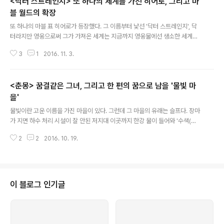
<닥터 스트레인지> 또 하나의 세계를 가진 히어로, 그리고 마
블 월드의 확장
글 내용
또 하나의 마블 표 히어로가 등장했다. 그 이름부터 낯선 '닥터 스트레인지', 닥
터라지만 영웅으로써 그가 가져온 세계는 지금까지 영웅물에선 생소한 세계이
다. 이 '자각몽'을 통해 세계를 확장하고, 변형하며, 시간을 주물렀던 것처럼, 이
3
1
2016. 11. 3.
제 새로인 등장한 영웅 '닥터 스트레인지'는 현상을 넘어, 시간과 공간을 쥐락펴
락한다. 또 하나의 세계다. 하지만, 그가 이 새로운 개념의 세계를 관객들에게 전
달하는 방식은 여전히 '마블'스럽다. 익숙한 듯 신선한 또 하나의 영웅 서사이다.
<춘몽> 꿈결같은 그녀, 그리고 한 편의 꿈으로 남을 '물빛 마
에서 까지 세계의 확장 답답한 현실에 갇힌 사람들은 그들의 불가능한 현실의
돌파구를 찾기 위해 극장을 찾는다. 마치 동굴 속과 같은 그 곳에서, 현실을 돌파
을'
글 내용
해줄 꿈같은 영웅들을 만난다. 그렇게 사람들이 찾아든 극장에서 가장 인기있는
물빛이란 고운 이름을 가진 마을이 있다. 그런데 그 마을의 유래는 슬프다. 장마
새로..
가 지면 하수 처리 시설이 잘 안된 저지대 이곳까지 한강 물이 들어와 '수색(水
色)'이 되었단다. 그 고운 이름이건, 그 이름에 담겨진 슬픈 지리사이건, 이제 이
2
2
2016. 10. 19.
동네는 '역사'의 한 장을 넘기고 있는 중이다. 2005년 뉴타운 개발에 합류했지
만 지지부진했던 수색, 최근 들어 재개발이 활기를 띠며 이주가 개시되고, 철거
가 진행중이다. 이제 그 사라질 과거, 수색을 사라져버린 여인 예리와 그녀의 주
변을 떠도는 세 명의 남자들을 통해 장율 감독이 기억한다. 우리와 이방인을 가
르는 것이 코스모폴리스(cosmopolis) 서울, 그리고 대한민국에서 무슨 의미
이 블로그 인기글
가 있겠는가 싶겠느마는, 아이러니하게도 '개발'과 '경제'라는 이름표만 달면 ..