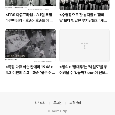
<EBS 다큐프라임 - 3.1절 특집
<수영장으로 간 남자들> '금메
다큐멘터리 - 후손> 후손들이 말
달'보다 빛났던 루저남들의 '세라
하는 그날의 '독립운동가'들, 그리
비(c'est la vie)
고 후손들이 짊어진 삶의 무게
<특집 다큐 화순 칸데라 1946>
<빙의> '황대두'는 '박일도'를 뛰
4.3 이전의 4.3 - 화순 '붉은 산
어넘을 수 있을까? ocn이 선보인
검은 피'
또 하나의 '악령 퇴치 스릴러'
의안내
티스토리
로그인
고객센터
© Daum Corp.