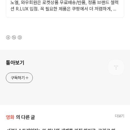
노엘, 와우회원은 로켓상품 무료배송/반품, 정품 브랜드 셀렉
션 R.LUX 입점. 꼭 필요한 제품은 쿠팡에서 더 저렴하게, 로
켓배송으로 더 빠르게!
(새창열림)
로그 정보
톺아보기
구독하기
더보기
영화
의 다른 글