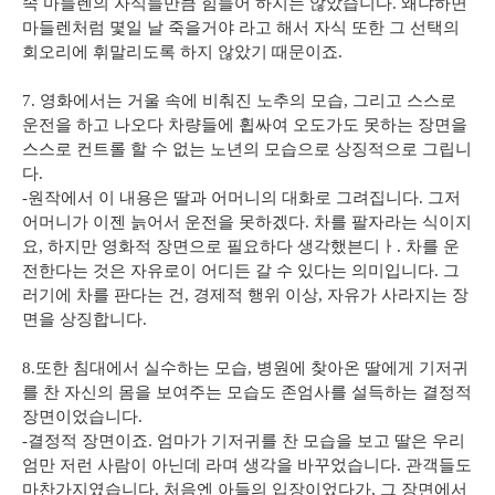
속 마들렌의 자식들만큼 힘들어 하지는 않았습니다. 왜냐하면
마들렌처럼 몇일 날 죽을거야 라고 해서 자식 또한 그 선택의
회오리에 휘말리도록 하지 않았기 때문이죠.
7. 영화에서는 거울 속에 비춰진 노추의 모습, 그리고 스스로
운전을 하고 나오다 차량들에 휩싸여 오도가도 못하는 장면을
스스로 컨트롤 할 수 없는 노년의 모습으로 상징적으로 그립니
다.
-원작에서 이 내용은 딸과 어머니의 대화로 그려집니다. 그저
어머니가 이젠 늙어서 운전을 못하겠다. 차를 팔자라는 식이지
요, 하지만 영화적 장면으로 필요하다 생각했븐디ㅏ. 차를 운
전한다는 것은 자유로이 어디든 갈 수 있다는 의미입니다. 그
러기에 차를 판다는 건, 경제적 행위 이상, 자유가 사라지는 장
면을 상징합니다.
8.또한 침대에서 실수하는 모습, 병원에 찾아온 딸에게 기저귀
를 찬 자신의 몸을 보여주는 모습도 존엄사를 설득하는 결정적
장면이었습니다.
-결정적 장면이죠. 엄마가 기저귀를 찬 모습을 보고 딸은 우리
엄만 저런 사람이 아닌데 라며 생각을 바꾸었습니다. 관객들도
마찬가지였습니다. 처음엔 아들의 입장이었다가, 그 장면에서