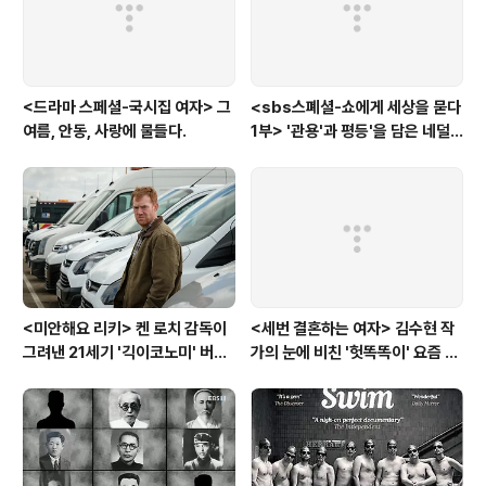
<드라마 스페셜-국시집 여자> 그
<sbs스폐셜-쇼에게 세상을 묻다
여름, 안동, 사랑에 물들다.
1부> '관용'과 평등'을 담은 네덜
란드와 노르웨이의 예능은?
<미안해요 리키> 켄 로치 감독이
<세번 결혼하는 여자> 김수현 작
그려낸 21세기 '긱이코노미' 버전
가의 눈에 비친 '헛똑똑이' 요즘 여
모던타임즈
자들