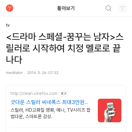
검색하기
톺아보기
티스토리
tv
<드라마 스페셜-꿈꾸는 남자>스
릴러로 시작하여 치정 멜로로 끝
나다
meditator
2014. 5. 26. 07:32
http://clean.cinefox.com
광고
굿다운 스릴러 씨네폭스 최대3만원
+10%추가적립
스릴러, HD고화질 영화, 애니, TV시리즈 합
법다운, 스마트폰 감상.