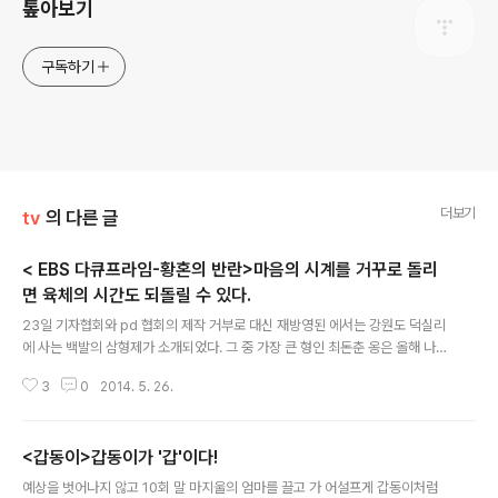
톺아보기
구독하기
더보기
tv
의 다른 글
< EBS 다큐프라임-황혼의 반란>마음의 시계를 거꾸로 돌리
면 육체의 시간도 되돌릴 수 있다.
글 내용
23일 기자협회와 pd 협회의 제작 거부로 대신 재방영된 에서는 강원도 덕실리
에 사는 백발의 삼형제가 소개되었다. 그 중 가장 큰 형인 최돈춘 옹은 올해 나이
가 무려 103세이지만, 여전히 스스로 농사일을 짓고, 돋보기 없이 신문을 볼 수
3
0
2014. 5. 26.
있는 노익장을 과시한다. 실제 연구 결과에서도 나타나는데, 똑같은 치매를 앓
아도 도시 노인들이 급격하게 생활력을 잃어가는 등 증상의 심화를 겪는 반면,
농촌에서 사는 노인들은 대부분 약간의 기억 상실 등 약한 증상을 겪으며 일상
<갑동이>갑동이가 '갑'이다!
생활에 큰 지장없이 삶을 유지할 수 있다고 한다. 똑같은 병임에도 불구하고 다
글 내용
른 증상과 결과를 나타내는 차이를 보여주는 이유를 바로 의 최돈춘 옹이 스스
예상을 벗어나지 않고 10회 말 마지울의 엄마를 끌고 가 어설프게 갑동이처럼