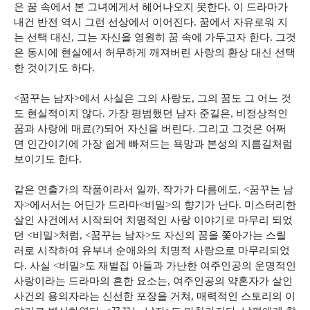
은 꿈 속에서 본 그녀에게서 헤어나오지 못한다. 이 드라마가
내건 반전 역시 그런 선상에서 이어진다. 꿈에서 자유로워 지
는 선택 대신, 그는 자신을 영원히 꿈 속에 가두고자 한다. 그것
은 동시에 현실에서 허무하게 깨져버린 사랑의 환상 대신 선택
한 것이기도 하다.
<꿈꾸는 남자>에서 사실은 그의 사랑도, 그의 꿈도 그 어느 것
도 현실적이지 않다. 가장 평범했던 남자 준길은, 비정상적인
꿈과 사랑에 매료(?)되어 자신을 버린다. 그리고 그것은 어쩌
면 인간이기에 가장 쉽게 빠져드는 욕망과 본성의 지름길처럼
보이기도 한다.
같은 연출가의 작품이라서 일까, 작가가 다름에도, <꿈꾸는 남
자>에서서는 어딘가 드라마<비밀>의 향기가 난다. 미스터리한
살인 사건에서 시작되어 치명적인 사랑 이야기로 마무리 되었
던 <비밀>처럼, <꿈꾸는 남자>도 자신의 꿈을 쫓아가는 스릴
러로 시작하여 유부녀 순애와의 치명적 사랑으로 마무리되었
다. 사실 <비밀>도 재벌집 아들과 가난한 여주인공의 운명적인
사랑이라는 드라마의 흔한 요소는, 여주인공의 약혼자가 살인
사건의 용의자라는 신선한 포장을 거쳐, 매력적인 스토리의 이