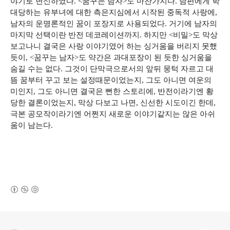
야기로 변신하였다. <꿈꾸는 남자>도 마찬가지다. 남편에게 학
대당하는 유부녀에 대한 측은지심에서 시작된 중독적 사랑에,
남자의 운명론적인 꿈이 포장지로 사용되었다. 거기에 남자의
마지막 선택이란 반전 데코레이션까지. 하지만 <비밀>도 막상
보고나니 결국은 사랑 이야기였어 하는 싱거움을 버리지 못했
듯이, <꿈꾸는 남자>도 약간은 과대포장이 된 듯한 싱거움을
숨길 수는 없다. 그것이 단막극으로서의 앞뒤 뭉턱 자르고 대
뜸 꿈부터 꾸고 보는 설정때문이었는지, 그도 아니면 여운의
미인지, 그도 아니면 결국은 뻔한 스토리에, 반전이라기엔 황
당한 결론이었는지, 막상 다보고 나면, 신선한 시도이긴 한데,
극본 공모작이라기엔 어쩐지 새로운 이야기같지는 않은 아쉬
움이 남는다.
(새창열림)
로그 정보