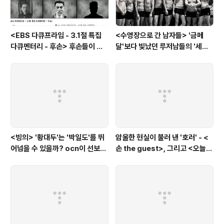
<EBS 다큐프라임 - 3.1절 특집
<수영장으로 간 남자들> '금메
다큐멘터리 - 후손> 후손들이 말
달'보다 빛났던 루저남들의 '세라
하는 그날의 '독립운동가'들, 그리
비(c'est la vie)
고 후손들이 짊어진 삶의 무게
<빙의> '황대두'는 '박일도'를 뛰
암울한 현실이 불러 낸 '호러' - <
어넘을 수 있을까? ocn이 선보인
손 the guest>, 그리고 <오늘의
또 하나의 '악령 퇴치 스릴러'
탐정>, <러블리 호러블리>