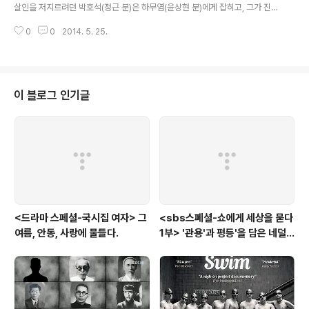
로 증명하고 있다. 100살이 넘은 나이에도 여전히 삼형제의 맏이로, 아들이 없
살인을 저지르려던 박호석(정근 분)은 하무염(윤상현 분)에게 잡히고, 그가 진짜
는 며느리와 ..
갑동이가 아니었다는 사실이 드러났다. 하지만 정작 놀라운 것은 그가 진짜 갑
0
0
2014. 5. 25.
동이가 아니었다는 사실보다도, 오히려 그가 과거 양철곤(성동일 분)의 표적 수
사로 갑동이라는 의심을 받게 되었고 그로 인해 직장도 잃고, 자신의 신상이 드
러남으로써 더 이상 사회에 발을 붙이지 못하게 된 피해자라는 사실이었다. 갑
동이가 아니었지만, 갑동이라는 의심을 받음으로써 오히려 갑동이가 되어간 '갑
동이 사건'의 또 다른 희생자였다. 양철곤이 지켜보는 조사실 유리창을 깨며 절
이 블로그 인기글
규하는 박호석에게 양철곤은 덤덤하게 '사과가 필요하면 해줄게'라고 말한다.
하지만 그러곤 덧붙인다...
<드라마 스페셜-국시집 여자> 그
<sbs스폐셜-쇼에게 세상을 묻다
여름, 안동, 사랑에 물들다.
1부> '관용'과 평등'을 담은 네덜
란드와 노르웨이의 예능은?